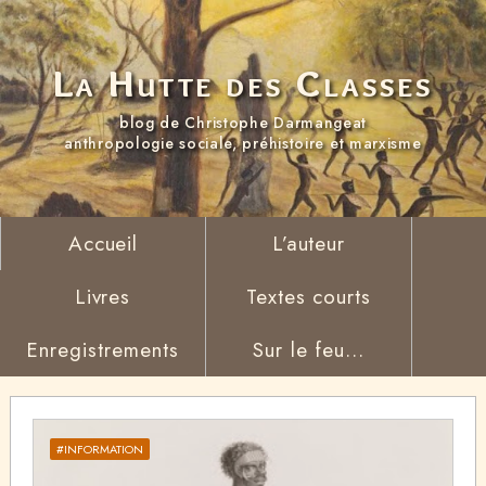
La Hutte des Classes
blog de Christophe Darmangeat
anthropologie sociale, préhistoire et marxisme
Accueil
L’auteur
Livres
Textes courts
Enregistrements
Sur le feu...
#INFORMATION