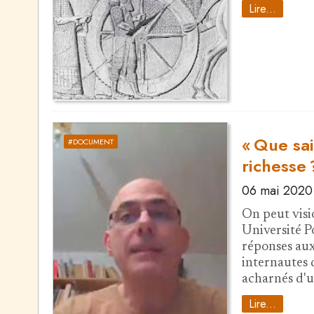
Lire...
« Que sai
#DOCUMENT
richesse 
06 mai 2020
On peut visi
Université P
réponses aux
internautes q
acharnés d'u
Lire...