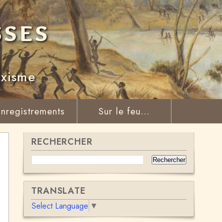
sses
rxisme
nregistrements
Sur le feu...
RECHERCHER
TRANSLATE
Select Language
▼