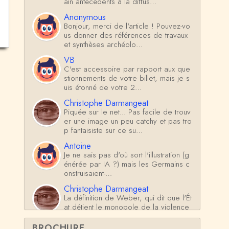
ain antécédents à la diffus…
Anonymous
Bonjour, merci de l'article ! Pouvez-vo
us donner des références de travaux
et synthèses archéolo…
VB
C'est accessoire par rapport aux que
stionnements de votre billet, mais je s
uis étonné de votre 2…
Christophe Darmangeat
Piquée sur le net... Pas facile de trouv
er une image un peu catchy et pas tro
p fantaisiste sur ce su…
Antoine
Je ne sais pas d'où sort l'illustration (g
énérée par IA ?) mais les Germains c
onstruisaient-…
Christophe Darmangeat
La définition de Weber, qui dit que l'Ét
at détient le monopole de la violence
*légitime* répond …
BROCHURE