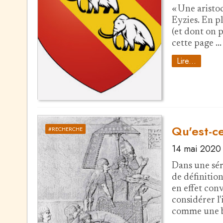
« Une aristoc
Eyzies. En pl
(et dont on p
cette page …
Lire...
Qu'est-ce
#RECHERCHE
14 mai 2020
Dans une séri
de définition
en effet conv
considérer l'
comme une b