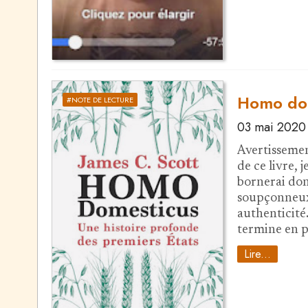
Homo dom
#NOTE DE LECTURE
03 mai 2020
Avertissement
de ce livre, 
bornerai don
soupçonneux)
authenticité.
termine en p
Lire...