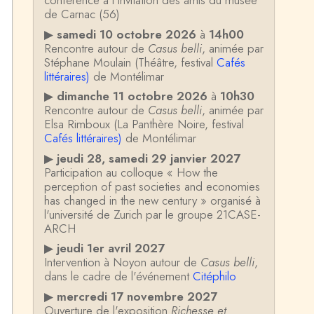
conférence à l'invitation des amis du musée
de Carnac (56)
▶
samedi 10 octobre 2026
à
14h00
Rencontre autour de
Casus belli
, animée par
Stéphane Moulain (Théâtre, festival
Cafés
littéraires)
de Montélimar
▶
dimanche 11 octobre 2026
à
10h30
Rencontre autour de
Casus belli
, animée par
Elsa Rimboux (La Panthère Noire, festival
Cafés littéraires)
de Montélimar
▶
jeudi 28, samedi 29 janvier 2027
Participation au colloque « How the
perception of past societies and economies
has changed in the new century » organisé à
l'université de Zurich par le groupe 21CASE-
ARCH
▶
jeudi 1er avril 2027
Intervention à Noyon autour de
Casus belli
,
dans le cadre de l'événement
Citéphilo
▶
mercredi 17 novembre 2027
Ouverture de l'exposition
Richesse et