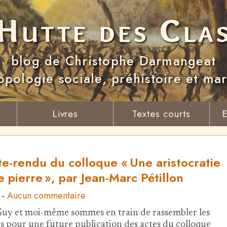
Hutte des Cla
blog de Christophe Darmangeat
opologie sociale, préhistoire et ma
Livres
Textes courts
E
e-rendu du colloque « Une aristocratie
e pierre », par Jean-Marc Pétillon
-
Aucun commentaire
y et moi-même sommes en train de rassembler les
s pour une future publication des actes du colloque