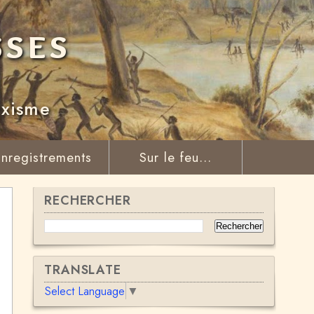
sses
rxisme
nregistrements
Sur le feu...
RECHERCHER
TRANSLATE
Select Language
▼