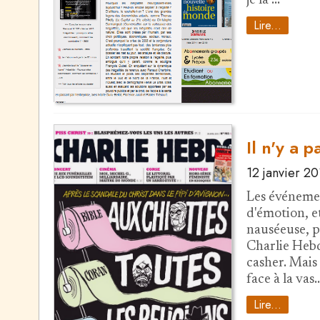
je la …
Lire...
Il n'y a 
12 janvier 2
Les événemen
d'émotion, e
nauséeuse, 
Charlie Hebd
casher. Mais
face à la vas
Lire...