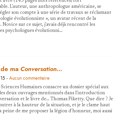
t livre (143 pages hors références) fort
le. L'auteur, une anthropologue américaine, se
égler son compte à une série de travaux se réclamant
ologie évolutionniste », un avatar récent de la
. Novice sur ce sujet, j'avais déjà rencontré les
es psychologues évolutionni…
e de ma
Conversation...
015
-
Aucun commentaire
Sciences Humaines consacre un dossier spécial aux
t les deux ouvrages mentionnés dans l'introduction
rsation et le livre de... Thomas Piketty. Que dire ? Je
trer à la hauteur de la situation, et je le clame haut
 la peine de me proposer la légion d'honneur, moi aussi