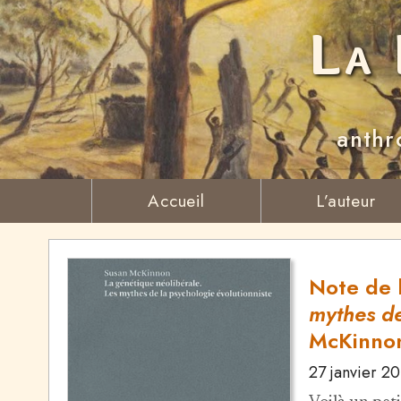
La 
anthr
Accueil
L’auteur
Note de 
mythes de
McKinno
27 janvier 2