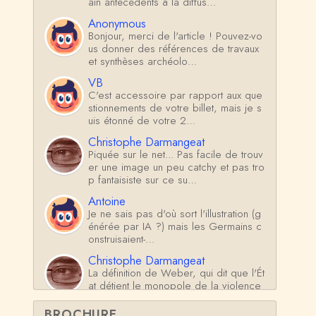
ain antécédents à la diffus…
Anonymous
Bonjour, merci de l'article ! Pouvez-vo
us donner des références de travaux
et synthèses archéolo…
VB
C'est accessoire par rapport aux que
stionnements de votre billet, mais je s
uis étonné de votre 2…
Christophe Darmangeat
Piquée sur le net... Pas facile de trouv
er une image un peu catchy et pas tro
p fantaisiste sur ce su…
Antoine
Je ne sais pas d'où sort l'illustration (g
énérée par IA ?) mais les Germains c
onstruisaient-…
Christophe Darmangeat
La définition de Weber, qui dit que l'Ét
at détient le monopole de la violence
*légitime* répond …
BROCHURE