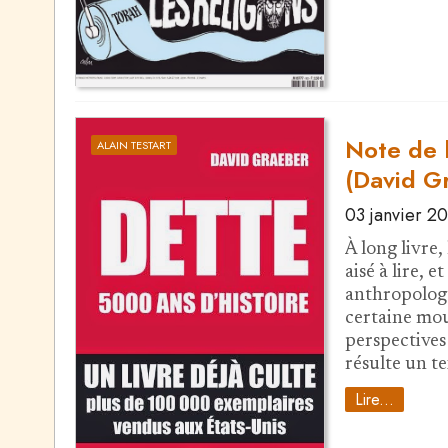
Note de l
ALAIN TESTART
(David G
03 janvier 2
À long livre,
aisé à lire, 
anthropolog
certaine mou
perspectives
résulte un t
Lire...