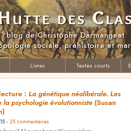
Hutte des Cla
blog de Christophe Darmangeat
opologie sociale, préhistoire et ma
Livres
Textes courts
E
lecture :
La génétique néolibérale. Les
 la psychologie évolutionniste
(Susan
n)
015
-
25 commentaires