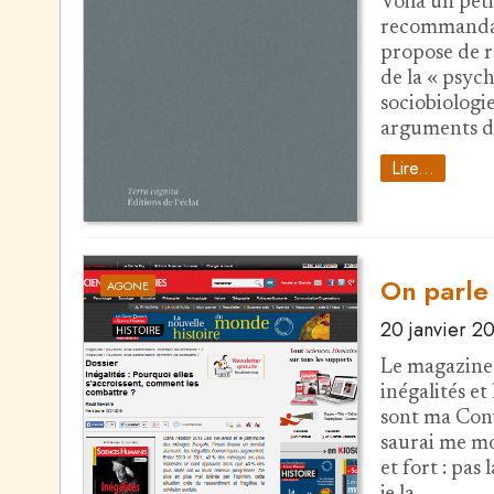
Voilà un peti
recommandab
propose de r
de la « psych
sociobiologie
arguments d
Lire...
On parl
AGONE
20 janvier 2
Le magazine 
inégalités e
sont ma Conve
saurai me mon
et fort : pas