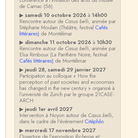
conférence à l'invitation des amis du musée
de Carnac (56)
▶
samedi 10 octobre 2026
à
14h00
Rencontre autour de
Casus belli
, animée par
Stéphane Moulain (Théâtre, festival
Cafés
littéraires)
de Montélimar
▶
dimanche 11 octobre 2026
à
10h30
Rencontre autour de
Casus belli
, animée par
Elsa Rimboux (La Panthère Noire, festival
Cafés littéraires)
de Montélimar
▶
jeudi 28, samedi 29 janvier 2027
Participation au colloque « How the
perception of past societies and economies
has changed in the new century » organisé à
l'université de Zurich par le groupe 21CASE-
ARCH
▶
jeudi 1er avril 2027
Intervention à Noyon autour de
Casus belli
,
dans le cadre de l'événement
Citéphilo
▶
mercredi 17 novembre 2027
Ouverture de l'exposition
Richesse et