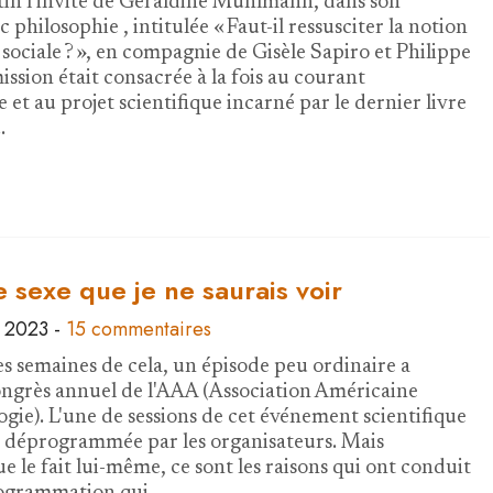
atin l'invité de Géraldine Muhlmann, dans son
 philosophie , intitulée « Faut-il ressusciter la notion
 sociale ? », en compagnie de Gisèle Sapiro et Philippe
ission était consacrée à la fois au courant
e et au projet scientifique incarné par le dernier livre
…
 sexe que je ne saurais voir
 2023
-
15 commentaires
ues semaines de cela, un épisode peu ordinaire a
ngrès annuel de l'AAA (Association Américaine
gie). L'une de sessions de cet événement scientifique
té déprogrammée par les organisateurs. Mais
e le fait lui-même, ce sont les raisons qui ont conduit