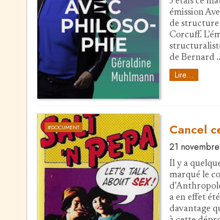
J'étais ce m
émission Avec
de structure
Corcuff. L'ém
structuralist
de Bernard 
Lire...
Cancel ce
#DOCUMENT
21 novembre
Il y a quelq
marqué le co
d'Anthropolo
a en effet é
davantage qu