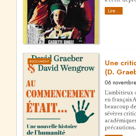
à cette dép
Lire...
Une crit
#DOCUMENT
(D. Grae
06 novembr
L'ambitieux 
en français 
beaucoup de 
sévères criti
académiques.
précautions