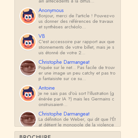
ain antécédents à la diffus…
Anonymous
Bonjour, merci de l'article ! Pouvez-vo
us donner des références de travaux
et synthèses archéolo…
VB
C'est accessoire par rapport aux que
stionnements de votre billet, mais je s
uis étonné de votre 2…
Christophe Darmangeat
Piquée sur le net... Pas facile de trouv
er une image un peu catchy et pas tro
p fantaisiste sur ce su…
Antoine
Je ne sais pas d'où sort l'illustration (g
énérée par IA ?) mais les Germains c
onstruisaient-…
Christophe Darmangeat
La définition de Weber, qui dit que l'Ét
at détient le monopole de la violence
*légitime* répond …
BROCHURE