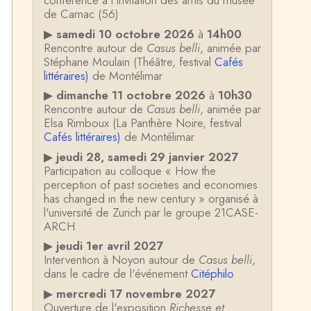
conférence à l'invitation des amis du musée
de Carnac (56)
▶
samedi 10 octobre 2026
à
14h00
Rencontre autour de
Casus belli
, animée par
Stéphane Moulain (Théâtre, festival
Cafés
littéraires)
de Montélimar
▶
dimanche 11 octobre 2026
à
10h30
Rencontre autour de
Casus belli
, animée par
Elsa Rimboux (La Panthère Noire, festival
Cafés littéraires)
de Montélimar
▶
jeudi 28, samedi 29 janvier 2027
Participation au colloque « How the
perception of past societies and economies
has changed in the new century » organisé à
l'université de Zurich par le groupe 21CASE-
ARCH
▶
jeudi 1er avril 2027
Intervention à Noyon autour de
Casus belli
,
dans le cadre de l'événement
Citéphilo
▶
mercredi 17 novembre 2027
Ouverture de l'exposition
Richesse et