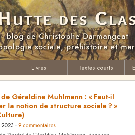
Hutte des Cla
blog de Christophe Darmangeat
opologie sociale, préhistoire et ma
Livres
Textes courts
E
 de Géraldine Muhlmann : « Faut-il
er la notion de structure sociale ? »
Culture)
 2023
-
9 commentaires