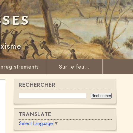
sses
rxisme
nregistrements
Sur le feu...
RECHERCHER
TRANSLATE
Select Language
▼