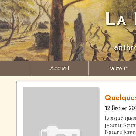
La 
anthr
Accueil
L’auteur
Quelques
12 février 2
Les quelques
pour informer
Naturellement