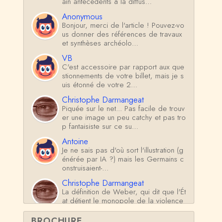
ain antécédents à la diffus…
Anonymous
Bonjour, merci de l'article ! Pouvez-vo
us donner des références de travaux
et synthèses archéolo…
VB
C'est accessoire par rapport aux que
stionnements de votre billet, mais je s
uis étonné de votre 2…
Christophe Darmangeat
Piquée sur le net... Pas facile de trouv
er une image un peu catchy et pas tro
p fantaisiste sur ce su…
Antoine
Je ne sais pas d'où sort l'illustration (g
énérée par IA ?) mais les Germains c
onstruisaient-…
Christophe Darmangeat
La définition de Weber, qui dit que l'Ét
at détient le monopole de la violence
*légitime* répond …
BROCHURE