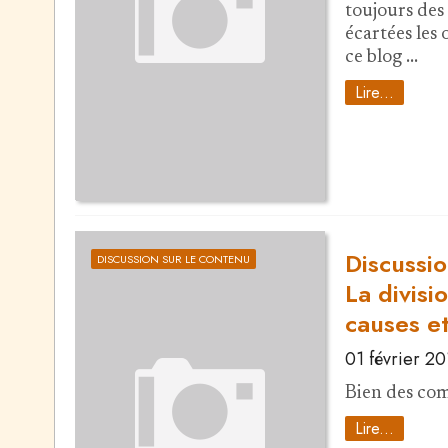
toujours des 
écartées les 
ce blog …
Lire...
Discussio
DISCUSSION SUR LE CONTENU
La divisi
causes et
01 février 2
Bien des com
Lire...