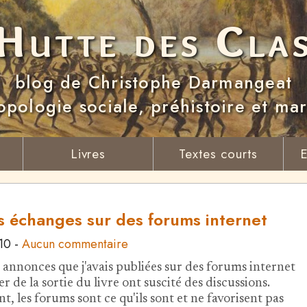
Hutte des Cla
blog de Christophe Darmangeat
opologie sociale, préhistoire et ma
Livres
Textes courts
E
 échanges sur des forums internet
010
-
Aucun commentaire
 annonces que j'avais publiées sur des forums internet
 de la sortie du livre ont suscité des discussions.
, les forums sont ce qu'ils sont et ne favorisent pas