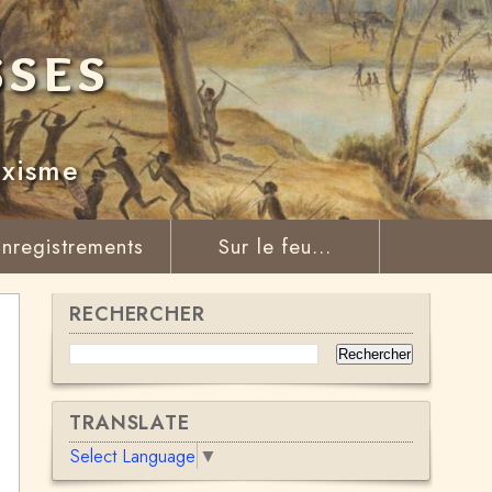
sses
rxisme
nregistrements
Sur le feu...
RECHERCHER
TRANSLATE
Select Language
▼