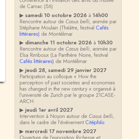
conférence à l'invitation des amis du musée
de Carnac (56)
▶
samedi 10 octobre 2026
à
14h00
Rencontre autour de
Casus belli
, animée par
Stéphane Moulain (Théâtre, festival
Cafés
littéraires)
de Montélimar
▶
dimanche 11 octobre 2026
à
10h30
Rencontre autour de
Casus belli
, animée par
Elsa Rimboux (La Panthère Noire, festival
Cafés littéraires)
de Montélimar
▶
jeudi 28, samedi 29 janvier 2027
Participation au colloque « How the
perception of past societies and economies
has changed in the new century » organisé à
l'université de Zurich par le groupe 21CASE-
ARCH
▶
jeudi 1er avril 2027
Intervention à Noyon autour de
Casus belli
,
dans le cadre de l'événement
Citéphilo
▶
mercredi 17 novembre 2027
Ouverture de l'exposition
Richesse et