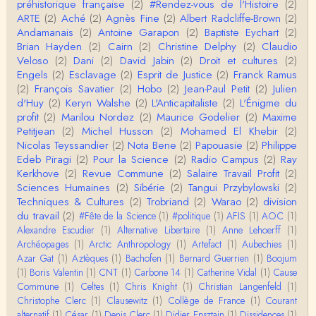
préhistorique française
(2)
#Rendez-vous de l'Histoire
(2)
ARTE
(2)
Aché
(2)
Agnès Fine
(2)
Albert Radcliffe-Brown
(2)
Roland Chaudat
Andamanais
(2)
Antoine Garapon
(2)
Baptiste Eychart
(2)
L'histoire des populations autochtones profite certai
Brian Hayden
(2)
Cairn
(2)
Christine Delphy
(2)
Claudio
nement de ces reconstitutions dont la visit…
Veloso
(2)
Dani
(2)
David Jabin
(2)
Droit et cultures
(2)
Engels
(2)
Esclavage
(2)
Esprit de Justice
(2)
Franck Ramus
Anonymous
(2)
François Savatier
(2)
Hobo
(2)
Jean-Paul Petit
(2)
Julien
Je viens de regarder une vidéo de Pascal Picq sur
d'Huy
(2)
Keryn Walshe
(2)
L'Anticapitaliste
(2)
L'Énigme du
"le blob" à l'instant. Mon premier r…
profit
(2)
Marilou Nordez
(2)
Maurice Godelier
(2)
Maxime
Petitjean
(2)
Michel Husson
(2)
Mohamed El Khebir
(2)
Yves Le Dantec
Nicolas Teyssandier
(2)
Nota Bene
(2)
Papouasie
(2)
Philippe
En effet, par "hiérarchie" j'entendais surtout ce que
Edeb Piragi
(2)
Pour la Science
(2)
Radio Campus
(2)
Ray
tu entends dans ton second point…
Kerkhove
(2)
Revue Commune
(2)
Salaire Travail Profit
(2)
Sciences Humaines
(2)
Sibérie
(2)
Tangui Przybylowski
(2)
Claude Julien
Techniques & Cultures
(2)
Trobriand
(2)
Warao
(2)
division
« Nous n’avons pas cessé, de toute évidence, d’êt
du travail
(2)
#Fête de la Science
(1)
#politique
(1)
AFIS
(1)
AOC
(1)
re ‘ethnocentriques’. Mais nous n’en sommes pas m
Alexandre Escudier
(1)
Alternative Libertaire
(1)
Anne Lehoerff
(1)
oi…
Archéopages
(1)
Arctic Anthropology
(1)
Artefact
(1)
Aubechies
(1)
Christophe Darmangeat
Azar Gat
(1)
Aztèques
(1)
Bachofen
(1)
Bernard Guerrien
(1)
Boojum
Encore une fois, l'histoire de la hiérarchie ne me s
(1)
Boris Valentin
(1)
CNT
(1)
Carbone 14
(1)
Catherine Vidal
(1)
Cause
emble pas être le bon angle de discussion – …
Commune
(1)
Celtes
(1)
Chris Knight
(1)
Christian Langenfeld
(1)
Christophe Clerc
(1)
Clausewitz
(1)
Collège de France
(1)
Courant
Christophe Darmangeat
alternatif
(1)
César
(1)
Denis Clerc
(1)
Didier Epsztajn
(1)
Dissidences
(1)