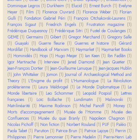
Évidemment, de toute façon c'est toujours de ma f
Dominique Legros
(1)
Durkheim
(1)
Elucid
(1)
Ernest Burch
(1)
Evelyne
aute. ;-)
Heyer
(1)
Film
(1)
Florence Ouvrard
(1)
Florence Weber
(1)
Florian
Gulli
(1)
Fondation Gabriel Péri
(1)
François Otchakovski-Laurens
(1)
Damian
François Sigaut
(1)
Friedrich Engels
(1)
Frustration magazine
(1)
Merci de ta réponse ! Pour les pénis, c'est de cell
Frédérique Duquesnoy
(1)
Frédérique Sitri
(1)
Fustel de Coulanges
(1)
es qu'on écarte, car dans une société pat…
GEME
(1)
Germains
(1)
Gibert
(1)
Gregor Marchand
(1)
Gregory Salle
(1)
Guayaki
(1)
Guerre fleurie
(1)
Guerres et histoire
(1)
Gérard
Yves Le Dantec
Mordillat
(1)
Handbook of Marxism
(1)
Haymarket
(1)
Haymarket Books
Affligeant, ce documentaire. Ca me fait me deman
(1)
Hominidés
(1)
Hopi
(1)
Hugo Meijer
(1)
Ian Keen
(1)
Ibn Fadlân
(1)
der : est-ce que tenter de revoir l'histoire des…
Igor Martinache
(1)
Interview
(1)
Jared Diamond
(1)
Jean Quetier
(1)
Jean-François Dortier
(1)
Jean-Guillaume Lanuque
(1)
Jean-Jacques Hublin
Boudjemaa Sedira
(1)
John Whittaker
(1)
Jomon
(1)
Journal of Archaeological Method and
Merci pour cet article méthodique. En effet, les "b
Theory
(1)
L'Enigme du profit
(1)
L'Humanologue
(1)
La Révolution
âtons-à-fouir" qu'on a pu trouver a…
prolétarienne
(1)
Laura Waldvogel
(1)
Le Monde Diplomatique
(1)
Le
Monde libertaire
(1)
Leo Schommer
(1)
Leopold Pospisil
(1)
Lettres
Momo
françaises
(1)
Loïc Bollache
(1)
Lundimatin
(1)
Malinovski
(1)
BonjourCette question de la remise en cause de l'i
Matrilinéarité
(1)
Maxime Rodinson
(1)
Michel Panoff
(1)
Money
(1)
mage classique de sociétés vivant essentiellem…
Morts d'accompagnement
(1)
Musée de l'Homme
(1)
Musée des
Confluences
(1)
Musée du quai Branly
(1)
Napoleon Chagnon
(1)
Anonymous
Nicolas Pichoff
(1)
Non fiction
(1)
Norbert Rouland
(1)
PUF
(1)
Paléo
(1)
Merci pour votre conférence au collège de France
Paola Tabet
(1)
Parution
(1)
Patrice Brun
(1)
Patrice Lajoye
(1)
Perrin
(1)
sur les femmes préhistoriques et la chasse, très c
Philippines
(1)
Pierre Lemonnier
(1)
Pierre Madelin
(1)
Pierre-Henri Lab