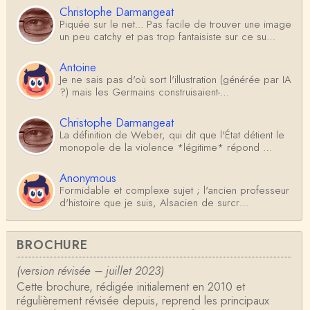
Christophe Darmangeat
Piquée sur le net... Pas facile de trouver une image
un peu catchy et pas trop fantaisiste sur ce su…
Antoine
Je ne sais pas d'où sort l'illustration (générée par IA
?) mais les Germains construisaient-…
Christophe Darmangeat
La définition de Weber, qui dit que l'État détient le
monopole de la violence *légitime* répond …
Anonymous
Formidable et complexe sujet ; l'ancien professeur
d'histoire que je suis, Alsacien de surcr…
Tangui Przybylowski
BROCHURE
Concernant Fustel de Coulanges, j'ai le souvenir
d'avoir lu, il y a près de 10 ans, un autre…
(version révisée – juillet 2023)
Cette brochure, rédigée initialement en 2010 et
Jean-Paul Demoule
régulièrement révisée depuis, reprend les principaux
L'Etat ayant donc le monopole de la violence légiti