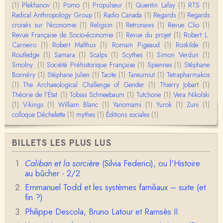
l…
(1)
Plekhanov
(1)
Pomo
(1)
Propulseur
(1)
Quentin Lafay
(1)
RTS
(1)
Radical Anthropology Group
(1)
Radio Canada
(1)
Regards
(1)
Regards
Anonymous
croisés sur l'économie
Bonjour,Merci pour l'article.Vous dîtes : "Pourquoi,
(1)
Religion
(1)
Retronaws
(1)
Revue Clio
(1)
en tant qu’êtres humains, devrions-nou…
Revue Française de Socio-économie
(1)
Revue du projet
(1)
Robert L.
Carneiro
(1)
Robert Malthus
(1)
Romain Pigeaud
(1)
Roskilde
(1)
Routledge
(1)
Samara
(1)
Scalps
(1)
Scythes
(1)
Simon Verdun
(1)
Christophe Darmangeat
Smolny.
(1)
Envoyez moi un mail : cdarmangeat@gmail.com
Société Préhistorique Française
(1)
Spiennes
(1)
Stéphane
Bonnéry
(1)
Stéphane Julien
(1)
Tacite
(1)
Tareumiut
(1)
Tetrapharmakos
(1)
The Archaeological Challenge of Gender
(1)
Thierry Jobart
(1)
Théorie de l'État
(1)
Tobias Schneebaum
(1)
Tutchone
(1)
Vera Nikolski
anne hebrard
(1)
Vikings
Bonjour, peut-on trouver maintenant le manuscrit d'Al
(1)
William Blanc
(1)
Yanomami
(1)
Yurok
(1)
Zuni
(1)
ain Testart de 2009, souvent cité ?
colloque Déchelette
(1)
mythes
(1)
Éditions sociales
(1)
Claude Julien
BILLETS LES PLUS LUS
Bonjour Monsieur,Récent abonné à votre blog, je vi
ens de lire votre dernière publication, qui m’a be…
Caliban et la sorcière
(Silvia Federici), ou l'Histoire
au bûcher - 2/2
Anonymous
1° Le message subliminal est celui-ci: il y a un sché
Emmanuel Todd et les systèmes familiaux – suite (et
ma évolutif des sociétés, avec des stades infér…
fin ?)
Philippe Descola, Bruno Latour et Ramsès II
Olivier Anselm