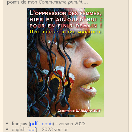
points de mon
me, comment interpréter la situation états-un…
Communisme primitif…
.
Christophe Darmangeat
Je ne sais pas quelle est la couleur de ma ceintur
e, mais je suis bien d'accord avec vous sur le…
Christophe Darmangeat
C'est en effet un bon livre, tout à fait recommandab
le.
ChristianP
J'ai vu aujourd'hui que l'historienne Michelle Zancari
ni-Fournel a elle aussi écrit un e…
Nadine
Ce qui m’a déprimé quant à moi c’est de voir des
erreurs de raisonnement avec mon niveau ceinture
ja…
Momo
Autrement dit, il faut que ces gens perdent leurs fo
rtunes et que l'Etat ne puisse plus les leur…
français (
pdf
-
epub
) - version 2023
english (
pdf
) - 2023 version