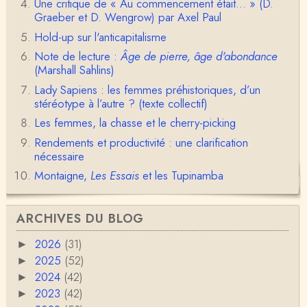
Une nouvelle fois, cher Christophe Darmangeat, m
Une critique de « Au commencement était... » (D.
erci pour l'intelligence et le sens salutaire de…
Graeber et D. Wengrow) par Axel Paul
Hold-up sur l'anticapitalisme
Christophe Darmangeat
Note de lecture :
Âge de pierre, âge d'abondance
Déjà, je ne vois pas pourquoi le pénis compterait
moins que la peau ! ;-)Ensuite, je ne vois pas no…
(Marshall Sahlins)
Lady Sapiens : les femmes préhistoriques, d’un
Damian
stéréotype à l’autre ? (texte collectif)
Merci de cet excellent texte (même si il y a sans d
Les femmes, la chasse et le cherry-picking
oute une faute de frappe dans la citation de A,
H…
Rendements et productivité : une clarification
nécessaire
Pierre
Bonjour,En fin de conférence vous évoquez les ca
Montaigne,
Les Essais
et les Tupinamba
uses de l'apparition de la notion d'égalité …
Christophe Darmangeat
ARCHIVES DU BLOG
En deux mots : vos questions sont légitimes, mais p
our la plupart d'entre elles, les données fon…
2026
(31)
►
2025
(52)
►
RV
2024
(42)
►
Le concept de genre est un sacré foutoir – même
si l’on met de coté les acceptions récentes du mot
2023
(42)
►
c…