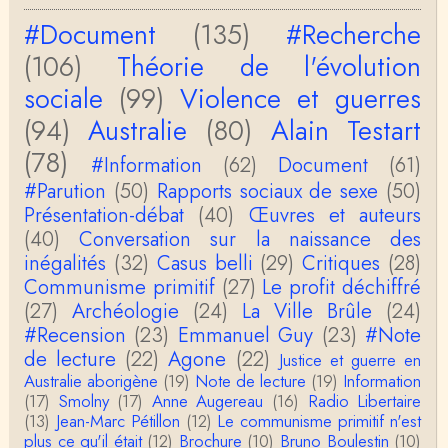
s), dommage, mais j'ai la même impression que …
#Document
(135)
#Recherche
Christophe Darmangeat
(106)
Théorie de l'évolution
La plus récente, donc celle en français, la quatrièm
e, publiée chez La Découverte.Bonne lecture !
sociale
(99)
Violence et guerres
(94)
Australie
(80)
Alain Testart
Anonymous
Actuellement c'est quelle édition qui est la plus à jo
(78)
ur? La dernière edition française ou celle…
#Information
(62)
Document
(61)
#Parution
(50)
Rapports sociaux de sexe
(50)
roland chaudat
Présentation-débat
(40)
Œuvres et auteurs
le sous-titre de l’article de la Lutte de Classes “No
(40)
Conversation sur la naissance des
n, l’oppression des femmes n’a pas toujours exi…
inégalités
(32)
Casus belli
(29)
Critiques
(28)
Communisme primitif
(27)
Le profit déchiffré
roland chaudat
Votre gourmandise sera probablement récompens
(27)
Archéologie
(24)
La Ville Brûle
(24)
ée parce que Snow apporte "de l'eau à votre m
#Recension
(23)
Emmanuel Guy
(23)
#Note
o…
de lecture
(22)
Agone
(22)
Justice et guerre en
Christophe Darmangeat
Australie aborigène
(19)
Note de lecture
(19)
Information
...Et merci à vous pour Snow – qui m'a l'air d'être
(17)
Smolny
(17)
Anne Augereau
(16)
Radio Libertaire
davantage une histoire qu'une et…
(13)
Jean-Marc Pétillon
(12)
Le communisme primitif n'est
plus ce qu'il était
(12)
Brochure
(10)
Bruno Boulestin
(10)