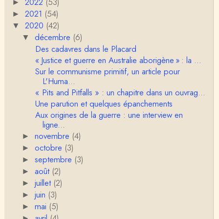
2022
(53)
►
Anonymous
2021
(54)
►
Porteuses d'eau. Là les philosophes peuvent nous
2020
(42)
▼
servir à quelque chose (Bachelard, Gilbert Dura…
décembre
(6)
▼
Des cadavres dans le Placard
Christophe Darmangeat
« Justice et guerre en Australie aborigène » : la ...
C'est peut-être là où il faudrait s'entendre sur ce q
u'on appelle le genre, parce que j&…
Sur le communisme primitif, un article pour
L'Huma...
Anonymous
« Pits and Pitfalls » : un chapitre dans un ouvrag...
Je pense que VB a raison, mais j'ajouterais que la
Une parution et quelques épanchements
disparition du genre dont parle Christophe Da…
Aux origines de la guerre : une interview en
ligne...
Sylvain Lejeune
novembre
(4)
►
Bonjour, j'ai trouvé cette intervention au Collège de
octobre
France très stimulante, ce qui m'a fai…
(3)
►
septembre
(3)
►
Christophe Darmangeat
août
(2)
►
Lis cela (jusqu'au bout !) : https://www.lahuttedescl
juillet
(2)
►
asses.net/2018/06/xenophobie-primitive.html
juin
(3)
►
mai
(5)
►
Damian
Bravo et Merci pour cette émission ! "la xénophobi
avril
(4)
►