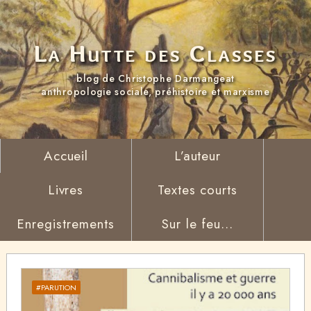
La Hutte des Classes
blog de Christophe Darmangeat
anthropologie sociale, préhistoire et marxisme
Accueil
L’auteur
Livres
Textes courts
Enregistrements
Sur le feu...
#PARUTION