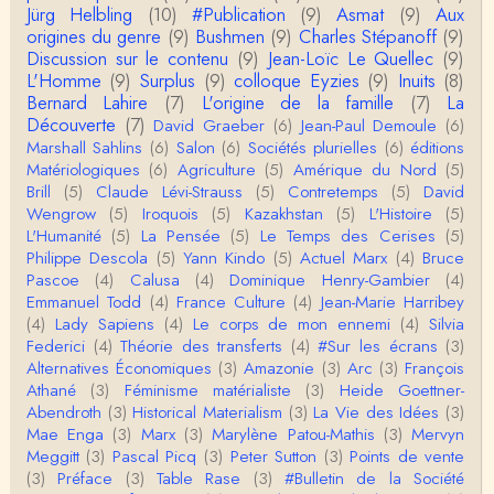
roland chaudat
Jürg Helbling
(10)
#Publication
(9)
Asmat
(9)
Aux
Tout à fait d'accord avec vous et quant à Leacock j
origines du genre
(9)
Bushmen
(9)
Charles Stépanoff
(9)
e n'ai lu qu'un de ses ouvrages et il…
Discussion sur le contenu
(9)
Jean-Loïc Le Quellec
(9)
L'Homme
(9)
Surplus
(9)
colloque Eyzies
(9)
Inuits
(8)
Anonymous
Bernard Lahire
(7)
L'origine de la famille
(7)
La
Homo sapiens a clairement évolué depuis 300 00
Découverte
(7)
David Graeber
(6)
Jean-Paul Demoule
(6)
0 ans. Tout d'abord, il y a la différence notable …
Marshall Sahlins
(6)
Salon
(6)
Sociétés plurielles
(6)
éditions
Matériologiques
(6)
Agriculture
(5)
Amérique du Nord
(5)
Christophe Darmangeat
Brill
(5)
Claude Lévi-Strauss
(5)
Contretemps
(5)
David
Cet article apporte de l'eau à mon moulin (si j'ose
Wengrow
(5)
Iroquois
(5)
Kazakhstan
(5)
L'Histoire
(5)
dire) en appuyant la réalité des torture…
L'Humanité
(5)
La Pensée
(5)
Le Temps des Cerises
(5)
Philippe Descola
(5)
Yann Kindo
(5)
Actuel Marx
(4)
Bruce
roland chaudat
Pascoe
(4)
Calusa
(4)
Dominique Henry-Gambier
(4)
IROQUOIS CANNIBALISM: FACT NOT FICTIONTho
Emmanuel Todd
(4)
France Culture
(4)
Jean-Marie Harribey
mas S. AblerUniversity of WaterlooBien que ce text
(4)
Lady Sapiens
(4)
Le corps de mon ennemi
(4)
Silvia
e ne comp…
Federici
(4)
Théorie des transferts
(4)
#Sur les écrans
(3)
roland chaudat
Alternatives Économiques
(3)
Amazonie
(3)
Arc
(3)
François
Merci de relever ma généralisation hâtive en ce qu
Athané
(3)
Féminisme matérialiste
(3)
Heide Goettner-
i concerne une hypothétique proportion relative e
Abendroth
(3)
Historical Materialism
(3)
La Vie des Idées
(3)
n…
Mae Enga
(3)
Marx
(3)
Marylène Patou-Mathis
(3)
Mervyn
Christophe Darmangeat
Meggitt
(3)
Pascal Picq
(3)
Peter Sutton
(3)
Points de vente
Pour ce qui est des effets de la variole, ils ont en
(3)
Préface
(3)
Table Rase
(3)
#Bulletin de la Société
effet été catastrophiques 'une manière géné…