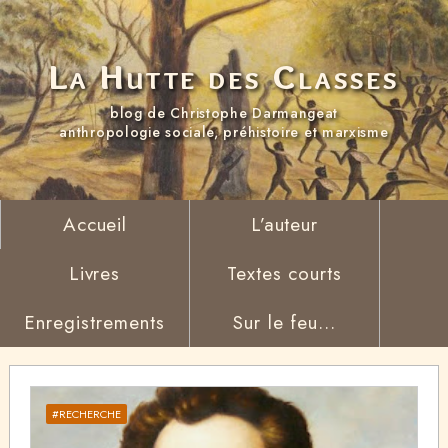
La Hutte des Classes
blog de Christophe Darmangeat
anthropologie sociale, préhistoire et marxisme
Accueil
L’auteur
Livres
Textes courts
Enregistrements
Sur le feu...
#RECHERCHE