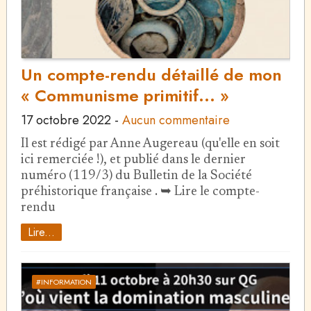
Un compte-rendu détaillé de mon
« Communisme primitif... »
17 octobre 2022
-
Aucun commentaire
Il est rédigé par Anne Augereau (qu'elle en soit
ici remerciée !), et publié dans le dernier
numéro (119/3) du Bulletin de la Société
préhistorique française . ➥ Lire le compte-
rendu
Lire...
#INFORMATION