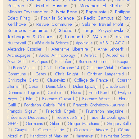
Petitjean
(2)
Michel Husson
(2)
Mohamed El Khebir
(2)
Anonymous
Nicolas Teyssandier
(2)
Nota Bene
(2)
Papouasie
(2)
Philippe
Je viens de regarder une vidéo de Pascal Picq sur
Edeb Piragi
(2)
Pour la Science
(2)
Radio Campus
(2)
Ray
"le blob" à l'instant. Mon premier r…
Kerkhove
(2)
Revue Commune
(2)
Salaire Travail Profit
(2)
Sciences Humaines
(2)
Sibérie
(2)
Tangui Przybylowski
(2)
Yves Le Dantec
Techniques & Cultures
(2)
Trobriand
(2)
Warao
(2)
division
En effet, par "hiérarchie" j'entendais surtout ce que
du travail
(2)
#Fête de la Science
(1)
#politique
(1)
AFIS
(1)
AOC
(1)
tu entends dans ton second point…
Alexandre Escudier
(1)
Alternative Libertaire
(1)
Anne Lehoerff
(1)
Archéopages
(1)
Arctic Anthropology
(1)
Artefact
(1)
Aubechies
(1)
Claude Julien
Azar Gat
(1)
Aztèques
(1)
Bachofen
(1)
Bernard Guerrien
(1)
Boojum
« Nous n’avons pas cessé, de toute évidence, d’êt
(1)
Boris Valentin
(1)
CNT
(1)
Carbone 14
(1)
Catherine Vidal
(1)
Cause
re ‘ethnocentriques’. Mais nous n’en sommes pas m
Commune
(1)
Celtes
(1)
Chris Knight
(1)
Christian Langenfeld
(1)
oi…
Christophe Clerc
(1)
Clausewitz
(1)
Collège de France
(1)
Courant
Christophe Darmangeat
alternatif
(1)
César
(1)
Denis Clerc
(1)
Didier Epsztajn
(1)
Dissidences
(1)
Encore une fois, l'histoire de la hiérarchie ne me s
Dominique Legros
(1)
Durkheim
(1)
Elucid
(1)
Ernest Burch
(1)
Evelyne
emble pas être le bon angle de discussion – …
Heyer
(1)
Film
(1)
Florence Ouvrard
(1)
Florence Weber
(1)
Florian
Gulli
(1)
Fondation Gabriel Péri
(1)
François Otchakovski-Laurens
(1)
Christophe Darmangeat
François Sigaut
(1)
Friedrich Engels
(1)
Frustration magazine
(1)
Évidemment, de toute façon c'est toujours de ma f
Frédérique Duquesnoy
(1)
Frédérique Sitri
(1)
Fustel de Coulanges
(1)
aute. ;-)
GEME
(1)
Germains
(1)
Gibert
(1)
Gregor Marchand
(1)
Gregory Salle
(1)
Guayaki
(1)
Guerre fleurie
(1)
Guerres et histoire
(1)
Gérard
Damian
Mordillat
(1)
Handbook of Marxism
(1)
Haymarket
(1)
Haymarket Books