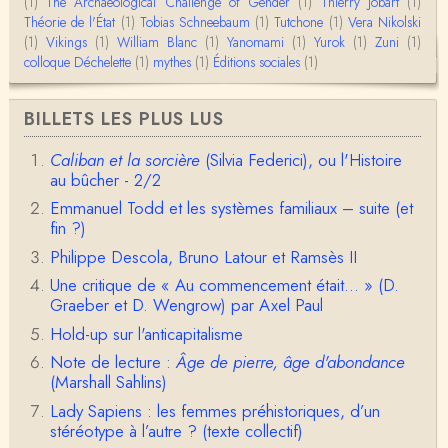
(1)
The Archaeological Challenge of Gender
(1)
Thierry Jobart
(1)
Théorie de l'État
(1)
Tobias Schneebaum
(1)
Tutchone
(1)
Vera Nikolski
Christophe Darmangeat
(1)
Vikings
Envoyez moi un mail : cdarmangeat@gmail.com
(1)
William Blanc
(1)
Yanomami
(1)
Yurok
(1)
Zuni
(1)
colloque Déchelette
(1)
mythes
(1)
Éditions sociales
(1)
anne hebrard
BILLETS LES PLUS LUS
Bonjour, peut-on trouver maintenant le manuscrit d'Al
ain Testart de 2009, souvent cité ?
Caliban et la sorcière
(Silvia Federici), ou l'Histoire
au bûcher - 2/2
Claude Julien
Bonjour Monsieur,Récent abonné à votre blog, je vi
Emmanuel Todd et les systèmes familiaux – suite (et
ens de lire votre dernière publication, qui m’a be…
fin ?)
Philippe Descola, Bruno Latour et Ramsès II
Anonymous
1° Le message subliminal est celui-ci: il y a un sché
Une critique de « Au commencement était... » (D.
ma évolutif des sociétés, avec des stades infér…
Graeber et D. Wengrow) par Axel Paul
Hold-up sur l'anticapitalisme
Olivier Anselm
Note de lecture :
Âge de pierre, âge d'abondance
Une nouvelle fois, cher Christophe Darmangeat, m
erci pour l'intelligence et le sens salutaire de…
(Marshall Sahlins)
Lady Sapiens : les femmes préhistoriques, d’un
Christophe Darmangeat
stéréotype à l’autre ? (texte collectif)
Déjà, je ne vois pas pourquoi le pénis compterait