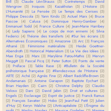
Brill
(5)
Claude Lévi-Strauss
(5)
Contretemps
(5)
David
Homo sapiens a clairement évolué depuis 300 00
Wengrow
(5)
Iroquois
(5)
Kazakhstan
(5)
L'Histoire
(5)
0 ans. Tout d'abord, il y a la différence notable …
L'Humanité
(5)
La Pensée
(5)
Le Temps des Cerises
(5)
Philippe Descola
(5)
Yann Kindo
(5)
Actuel Marx
(4)
Bruce
Christophe Darmangeat
Pascoe
(4)
Calusa
(4)
Dominique Henry-Gambier
(4)
Cet article apporte de l'eau à mon moulin (si j'ose
Emmanuel Todd
(4)
France Culture
(4)
Jean-Marie Harribey
dire) en appuyant la réalité des torture…
(4)
Lady Sapiens
(4)
Le corps de mon ennemi
(4)
Silvia
Federici
(4)
Théorie des transferts
(4)
#Sur les écrans
(3)
roland chaudat
Alternatives Économiques
(3)
Amazonie
(3)
Arc
(3)
François
IROQUOIS CANNIBALISM: FACT NOT FICTIONTho
Athané
(3)
Féminisme matérialiste
(3)
Heide Goettner-
mas S. AblerUniversity of WaterlooBien que ce text
Abendroth
(3)
Historical Materialism
(3)
La Vie des Idées
(3)
e ne comp…
Mae Enga
(3)
Marx
(3)
Marylène Patou-Mathis
(3)
Mervyn
roland chaudat
Meggitt
(3)
Pascal Picq
(3)
Peter Sutton
(3)
Points de vente
Merci de relever ma généralisation hâtive en ce qu
(3)
Préface
(3)
Table Rase
(3)
#Bulletin de la Société
i concerne une hypothétique proportion relative e
préhistorique française
(2)
#Rendez-vous de l'Histoire
(2)
n…
ARTE
(2)
Aché
(2)
Agnès Fine
(2)
Albert Radcliffe-Brown
(2)
Christophe Darmangeat
Andamanais
(2)
Antoine Garapon
(2)
Baptiste Eychart
(2)
Pour ce qui est des effets de la variole, ils ont en
Brian Hayden
(2)
Cairn
(2)
Christine Delphy
(2)
Claudio
effet été catastrophiques 'une manière géné…
Veloso
(2)
Dani
(2)
David Jabin
(2)
Droit et cultures
(2)
Engels
(2)
Esclavage
(2)
Esprit de Justice
(2)
Franck Ramus
Roland Chaudat
(2)
François Savatier
(2)
Hobo
(2)
Jean-Paul Petit
(2)
Julien
L'histoire des populations autochtones profite certai
d'Huy
(2)
Keryn Walshe
(2)
L'Anticapitaliste
(2)
L'Énigme du
nement de ces reconstitutions dont la visit…
profit
(2)
Marilou Nordez
(2)
Maurice Godelier
(2)
Maxime