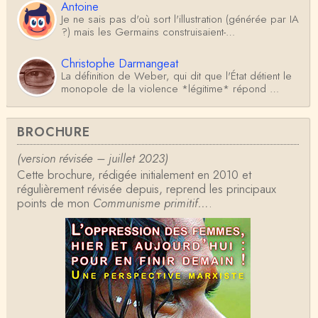
Antoine
Je ne sais pas d'où sort l'illustration (générée par IA
?) mais les Germains construisaient-…
Christophe Darmangeat
La définition de Weber, qui dit que l'État détient le
monopole de la violence *légitime* répond …
Anonymous
BROCHURE
Formidable et complexe sujet ; l'ancien professeur
d'histoire que je suis, Alsacien de surcr…
(version révisée – juillet 2023)
Cette brochure, rédigée initialement en 2010 et
Tangui Przybylowski
régulièrement révisée depuis, reprend les principaux
Concernant Fustel de Coulanges, j'ai le souvenir
points de mon
d'avoir lu, il y a près de 10 ans, un autre…
Communisme primitif…
.
Jean-Paul Demoule
L'Etat ayant donc le monopole de la violence légiti
me, comment interpréter la situation états-un…
Christophe Darmangeat
Je ne sais pas quelle est la couleur de ma ceintur
e, mais je suis bien d'accord avec vous sur le…