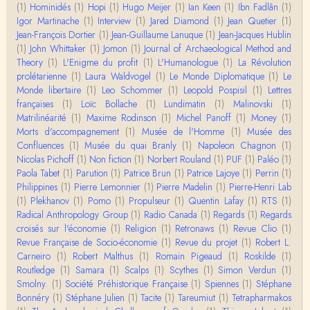
Merci de ta réponse ! Pour les pénis, c'est de cell
(1)
Hominidés
(1)
Hopi
(1)
Hugo Meijer
(1)
Ian Keen
(1)
Ibn Fadlân
(1)
es qu'on écarte, car dans une société pat…
Igor Martinache
(1)
Interview
(1)
Jared Diamond
(1)
Jean Quetier
(1)
Jean-François Dortier
(1)
Jean-Guillaume Lanuque
(1)
Jean-Jacques Hublin
Yves Le Dantec
(1)
John Whittaker
(1)
Jomon
(1)
Journal of Archaeological Method and
Affligeant, ce documentaire. Ca me fait me deman
Theory
(1)
L'Enigme du profit
(1)
L'Humanologue
(1)
La Révolution
der : est-ce que tenter de revoir l'histoire des…
prolétarienne
(1)
Laura Waldvogel
(1)
Le Monde Diplomatique
(1)
Le
Monde libertaire
(1)
Leo Schommer
(1)
Leopold Pospisil
(1)
Lettres
Boudjemaa Sedira
françaises
(1)
Loïc Bollache
(1)
Lundimatin
(1)
Malinovski
(1)
Merci pour cet article méthodique. En effet, les "b
Matrilinéarité
(1)
Maxime Rodinson
(1)
Michel Panoff
(1)
Money
(1)
âtons-à-fouir" qu'on a pu trouver a…
Morts d'accompagnement
(1)
Musée de l'Homme
(1)
Musée des
Confluences
(1)
Musée du quai Branly
(1)
Napoleon Chagnon
(1)
Momo
Nicolas Pichoff
(1)
Non fiction
(1)
Norbert Rouland
(1)
PUF
(1)
Paléo
(1)
BonjourCette question de la remise en cause de l'i
Paola Tabet
(1)
Parution
(1)
Patrice Brun
(1)
Patrice Lajoye
(1)
Perrin
(1)
mage classique de sociétés vivant essentiellem…
Philippines
(1)
Pierre Lemonnier
(1)
Pierre Madelin
(1)
Pierre-Henri Lab
(1)
Plekhanov
(1)
Pomo
(1)
Propulseur
(1)
Quentin Lafay
(1)
RTS
(1)
Anonymous
Radical Anthropology Group
(1)
Radio Canada
(1)
Regards
(1)
Regards
Merci pour votre conférence au collège de France
croisés sur l'économie
(1)
Religion
(1)
Retronaws
(1)
Revue Clio
(1)
sur les femmes préhistoriques et la chasse, très c
Revue Française de Socio-économie
(1)
Revue du projet
(1)
Robert L.
l…
Carneiro
(1)
Robert Malthus
(1)
Romain Pigeaud
(1)
Roskilde
(1)
Routledge
(1)
Samara
(1)
Scalps
(1)
Scythes
(1)
Simon Verdun
(1)
Anonymous
Smolny.
(1)
Bonjour,Merci pour l'article.Vous dîtes : "Pourquoi,
Société Préhistorique Française
(1)
Spiennes
(1)
Stéphane
en tant qu’êtres humains, devrions-nou…
Bonnéry
(1)
Stéphane Julien
(1)
Tacite
(1)
Tareumiut
(1)
Tetrapharmakos