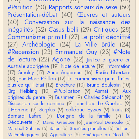
#Parution
(50)
Rapports sociaux de sexe
(50)
Anonymous
Présentation-débat
(40)
Œuvres et auteurs
Actuellement c'est quelle édition qui est la plus à jo
(40)
Conversation sur la naissance des
ur? La dernière edition française ou celle…
inégalités
(32)
Casus belli
(29)
Critiques
(28)
Communisme primitif
(27)
Le profit déchiffré
roland chaudat
le sous-titre de l’article de la Lutte de Classes “No
(27)
Archéologie
(24)
La Ville Brûle
(24)
n, l’oppression des femmes n’a pas toujours exi…
#Recension
(23)
Emmanuel Guy
(23)
#Note
de lecture
(22)
Agone
(22)
Justice et guerre en
roland chaudat
Australie aborigène
(19)
Note de lecture
(19)
Information
Votre gourmandise sera probablement récompens
(17)
Smolny
(17)
Anne Augereau
(16)
Radio Libertaire
ée parce que Snow apporte "de l'eau à votre m
o…
(13)
Jean-Marc Pétillon
(12)
Le communisme primitif n'est
plus ce qu'il était
(12)
Brochure
(10)
Bruno Boulestin
(10)
Christophe Darmangeat
Jürg Helbling
(10)
#Publication
(9)
Asmat
(9)
Aux
...Et merci à vous pour Snow – qui m'a l'air d'être
origines du genre
(9)
Bushmen
(9)
Charles Stépanoff
(9)
davantage une histoire qu'une et…
Discussion sur le contenu
(9)
Jean-Loïc Le Quellec
(9)
L'Homme
(9)
Surplus
(9)
colloque Eyzies
(9)
Inuits
(8)
roland chaudat
Bernard Lahire
(7)
L'origine de la famille
(7)
La
Tout à fait d'accord avec vous et quant à Leacock j
Découverte
(7)
David Graeber
(6)
Jean-Paul Demoule
(6)
e n'ai lu qu'un de ses ouvrages et il…
Marshall Sahlins
(6)
Salon
(6)
Sociétés plurielles
(6)
éditions
Matériologiques
(6)
Agriculture
(5)
Amérique du Nord
(5)
Anonymous