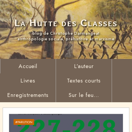
La Hutte des Classes
blog de Christophe Darmangeat
anthropologie sociale, préhistoire et marxisme
Accueil
L’auteur
Livres
Textes courts
Enregistrements
Sur le feu...
#PARUTION