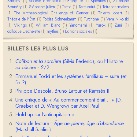
Smolny.
(1)
BonjourCette question de la remise en cause de l'i
Société Préhistorique Française
(1)
Spiennes
(1)
Stéphane
mage classique de sociétés vivant essentiellem…
Bonnéry
(1)
Stéphane Julien
(1)
Tacite
(1)
Tareumiut
(1)
Tetrapharmakos
(1)
The Archaeological Challenge of Gender
(1)
Thierry Jobart
(1)
Théorie de l'État
(1)
Tobias Schneebaum
(1)
Tutchone
(1)
Vera Nikolski
Anonymous
(1)
Vikings
Merci pour votre conférence au collège de France
(1)
William Blanc
(1)
Yanomami
(1)
Yurok
(1)
Zuni
(1)
sur les femmes préhistoriques et la chasse, très c
colloque Déchelette
(1)
mythes
(1)
Éditions sociales
(1)
l…
Anonymous
BILLETS LES PLUS LUS
Bonjour,Merci pour l'article.Vous dîtes : "Pourquoi,
en tant qu’êtres humains, devrions-nou…
Caliban et la sorcière
(Silvia Federici), ou l'Histoire
au bûcher - 2/2
Christophe Darmangeat
Envoyez moi un mail : cdarmangeat@gmail.com
Emmanuel Todd et les systèmes familiaux – suite (et
fin ?)
Philippe Descola, Bruno Latour et Ramsès II
anne hebrard
Une critique de « Au commencement était... » (D.
Bonjour, peut-on trouver maintenant le manuscrit d'Al
Graeber et D. Wengrow) par Axel Paul
ain Testart de 2009, souvent cité ?
Hold-up sur l'anticapitalisme
Claude Julien
Note de lecture :
Âge de pierre, âge d'abondance
Bonjour Monsieur,Récent abonné à votre blog, je vi
(Marshall Sahlins)
ens de lire votre dernière publication, qui m’a be…