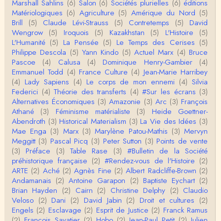
Marshall Sahlins
(6)
Salon
(6)
Sociétés plurielles
(6)
éditions
o…
Matériologiques
(6)
Agriculture
(5)
Amérique du Nord
(5)
Christophe Darmangeat
Brill
(5)
Claude Lévi-Strauss
(5)
Contretemps
(5)
David
...Et merci à vous pour Snow – qui m'a l'air d'être
Wengrow
(5)
Iroquois
(5)
Kazakhstan
(5)
L'Histoire
(5)
davantage une histoire qu'une et…
L'Humanité
(5)
La Pensée
(5)
Le Temps des Cerises
(5)
Philippe Descola
(5)
Yann Kindo
(5)
Actuel Marx
(4)
Bruce
roland chaudat
Pascoe
(4)
Calusa
(4)
Dominique Henry-Gambier
(4)
Tout à fait d'accord avec vous et quant à Leacock j
Emmanuel Todd
(4)
France Culture
(4)
Jean-Marie Harribey
e n'ai lu qu'un de ses ouvrages et il…
(4)
Lady Sapiens
(4)
Le corps de mon ennemi
(4)
Silvia
Federici
(4)
Théorie des transferts
(4)
#Sur les écrans
(3)
Anonymous
Alternatives Économiques
(3)
Amazonie
(3)
Arc
(3)
François
Homo sapiens a clairement évolué depuis 300 00
Athané
(3)
Féminisme matérialiste
(3)
Heide Goettner-
0 ans. Tout d'abord, il y a la différence notable …
Abendroth
(3)
Historical Materialism
(3)
La Vie des Idées
(3)
Mae Enga
(3)
Marx
(3)
Marylène Patou-Mathis
(3)
Mervyn
Christophe Darmangeat
Meggitt
(3)
Pascal Picq
(3)
Peter Sutton
(3)
Points de vente
Cet article apporte de l'eau à mon moulin (si j'ose
(3)
Préface
(3)
Table Rase
(3)
#Bulletin de la Société
dire) en appuyant la réalité des torture…
préhistorique française
(2)
#Rendez-vous de l'Histoire
(2)
ARTE
(2)
Aché
(2)
Agnès Fine
(2)
Albert Radcliffe-Brown
(2)
roland chaudat
Andamanais
(2)
Antoine Garapon
(2)
Baptiste Eychart
(2)
IROQUOIS CANNIBALISM: FACT NOT FICTIONTho
Brian Hayden
(2)
Cairn
(2)
Christine Delphy
(2)
Claudio
mas S. AblerUniversity of WaterlooBien que ce text
Veloso
(2)
Dani
(2)
David Jabin
(2)
Droit et cultures
(2)
e ne comp…
Engels
(2)
Esclavage
(2)
Esprit de Justice
(2)
Franck Ramus
roland chaudat
(2)
François Savatier
(2)
Hobo
(2)
Jean-Paul Petit
(2)
Julien