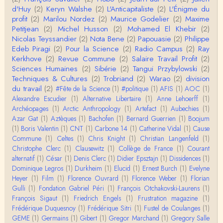
Merci de relever ma généralisation hâtive en ce qu
d'Huy
(2)
Keryn Walshe
(2)
L'Anticapitaliste
(2)
L'Énigme du
i concerne une hypothétique proportion relative e
profit
(2)
Marilou Nordez
(2)
Maurice Godelier
(2)
Maxime
n…
Petitjean
(2)
Michel Husson
(2)
Mohamed El Khebir
(2)
Christophe Darmangeat
Nicolas Teyssandier
(2)
Nota Bene
(2)
Papouasie
(2)
Philippe
Pour ce qui est des effets de la variole, ils ont en
Edeb Piragi
(2)
Pour la Science
(2)
Radio Campus
(2)
Ray
effet été catastrophiques 'une manière géné…
Kerkhove
(2)
Revue Commune
(2)
Salaire Travail Profit
(2)
Sciences Humaines
(2)
Sibérie
(2)
Tangui Przybylowski
(2)
Roland Chaudat
Techniques & Cultures
(2)
Trobriand
(2)
Warao
(2)
division
L'histoire des populations autochtones profite certai
du travail
(2)
#Fête de la Science
(1)
#politique
(1)
AFIS
(1)
AOC
(1)
nement de ces reconstitutions dont la visit…
Alexandre Escudier
(1)
Alternative Libertaire
(1)
Anne Lehoerff
(1)
Archéopages
(1)
Arctic Anthropology
(1)
Artefact
(1)
Aubechies
(1)
Anonymous
Azar Gat
(1)
Aztèques
(1)
Bachofen
(1)
Bernard Guerrien
(1)
Boojum
Je viens de regarder une vidéo de Pascal Picq sur
(1)
Boris Valentin
(1)
CNT
(1)
Carbone 14
(1)
Catherine Vidal
(1)
Cause
"le blob" à l'instant. Mon premier r…
Commune
(1)
Celtes
(1)
Chris Knight
(1)
Christian Langenfeld
(1)
Christophe Clerc
(1)
Clausewitz
(1)
Collège de France
(1)
Courant
Yves Le Dantec
alternatif
(1)
César
(1)
Denis Clerc
(1)
Didier Epsztajn
(1)
Dissidences
(1)
En effet, par "hiérarchie" j'entendais surtout ce que
Dominique Legros
(1)
Durkheim
(1)
Elucid
(1)
Ernest Burch
(1)
Evelyne
tu entends dans ton second point…
Heyer
(1)
Film
(1)
Florence Ouvrard
(1)
Florence Weber
(1)
Florian
Gulli
(1)
Fondation Gabriel Péri
(1)
François Otchakovski-Laurens
(1)
Claude Julien
François Sigaut
(1)
Friedrich Engels
(1)
Frustration magazine
(1)
« Nous n’avons pas cessé, de toute évidence, d’êt
Frédérique Duquesnoy
(1)
Frédérique Sitri
(1)
Fustel de Coulanges
(1)
re ‘ethnocentriques’. Mais nous n’en sommes pas m
GEME
(1)
Germains
(1)
Gibert
(1)
Gregor Marchand
(1)
Gregory Salle