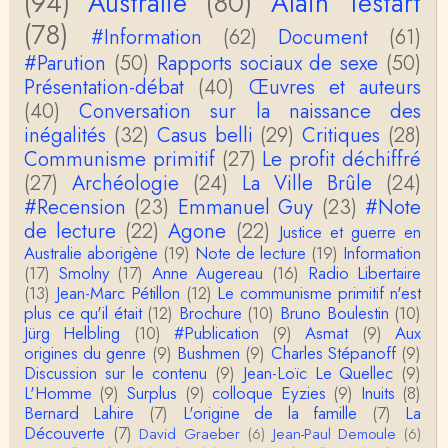
(94)
Australie
(80)
Alain Testart
Christophe Darmangeat
Si, le lien fonctionne bel et bien, je viens de le véri
(78)
#Information
(62)
Document
(61)
fier. Il mène à la thèse de Jean-Claude Favin…
#Parution
(50)
Rapports sociaux de sexe
(50)
roland `chaudat
Présentation-débat
(40)
Œuvres et auteurs
le lien cité par BB ne fonctionne pas ( 6 ans aprè
(40)
Conversation sur la naissance des
s), dommage, mais j'ai la même impression que …
inégalités
(32)
Casus belli
(29)
Critiques
(28)
Communisme primitif
(27)
Le profit déchiffré
Christophe Darmangeat
(27)
Archéologie
La plus récente, donc celle en français, la quatrièm
(24)
La Ville Brûle
(24)
e, publiée chez La Découverte.Bonne lecture !
#Recension
(23)
Emmanuel Guy
(23)
#Note
de lecture
(22)
Agone
(22)
Justice et guerre en
Anonymous
Australie aborigène
(19)
Note de lecture
(19)
Information
Actuellement c'est quelle édition qui est la plus à jo
(17)
Smolny
(17)
Anne Augereau
(16)
Radio Libertaire
ur? La dernière edition française ou celle…
(13)
Jean-Marc Pétillon
(12)
Le communisme primitif n'est
plus ce qu'il était
(12)
Brochure
(10)
Bruno Boulestin
(10)
roland chaudat
Jürg Helbling
(10)
#Publication
(9)
Asmat
(9)
Aux
le sous-titre de l’article de la Lutte de Classes “No
origines du genre
(9)
Bushmen
(9)
Charles Stépanoff
(9)
n, l’oppression des femmes n’a pas toujours exi…
Discussion sur le contenu
(9)
Jean-Loïc Le Quellec
(9)
L'Homme
(9)
Surplus
(9)
colloque Eyzies
(9)
Inuits
(8)
roland chaudat
Bernard Lahire
(7)
L'origine de la famille
(7)
La
Votre gourmandise sera probablement récompens
Découverte
(7)
David Graeber
(6)
Jean-Paul Demoule
(6)
ée parce que Snow apporte "de l'eau à votre m