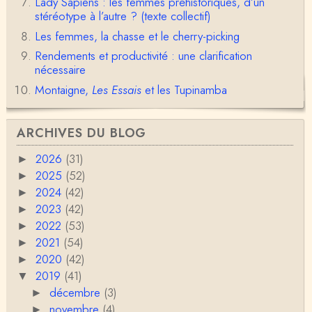
Lady Sapiens : les femmes préhistoriques, d’un
Anonymous
stéréotype à l’autre ? (texte collectif)
1° Le message subliminal est celui-ci: il y a un sché
Les femmes, la chasse et le cherry-picking
ma évolutif des sociétés, avec des stades infér…
Rendements et productivité : une clarification
nécessaire
Olivier Anselm
Une nouvelle fois, cher Christophe Darmangeat, m
Montaigne,
Les Essais
et les Tupinamba
erci pour l'intelligence et le sens salutaire de…
Christophe Darmangeat
ARCHIVES DU BLOG
Déjà, je ne vois pas pourquoi le pénis compterait
moins que la peau ! ;-)Ensuite, je ne vois pas no…
2026
(31)
►
2025
(52)
►
Damian
2024
(42)
►
Merci de cet excellent texte (même si il y a sans d
oute une faute de frappe dans la citation de A,
2023
(42)
►
H…
2022
(53)
►
Pierre
2021
(54)
►
Bonjour,En fin de conférence vous évoquez les ca
2020
(42)
►
uses de l'apparition de la notion d'égalité …
2019
(41)
▼
décembre
(3)
►
Christophe Darmangeat
novembre
En deux mots : vos questions sont légitimes, mais p
(4)
►