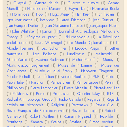
oi…
(1)
Guayaki
(1)
Guerre fleurie
(1)
Guerres et histoire
(1)
Gérard
Mordillat
(1)
Handbook of Marxism
(1)
Haymarket
(1)
Haymarket Books
Christophe Darmangeat
(1)
Hominidés
Encore une fois, l'histoire de la hiérarchie ne me s
(1)
Hopi
(1)
Hugo Meijer
(1)
Ian Keen
(1)
Ibn Fadlân
(1)
emble pas être le bon angle de discussion – …
Igor Martinache
(1)
Interview
(1)
Jared Diamond
(1)
Jean Quetier
(1)
Jean-François Dortier
(1)
Jean-Guillaume Lanuque
(1)
Jean-Jacques Hublin
(1)
John Whittaker
(1)
Jomon
(1)
Journal of Archaeological Method and
Christophe Darmangeat
Theory
(1)
Évidemment, de toute façon c'est toujours de ma f
L'Enigme du profit
(1)
L'Humanologue
(1)
La Révolution
aute. ;-)
prolétarienne
(1)
Laura Waldvogel
(1)
Le Monde Diplomatique
(1)
Le
Monde libertaire
(1)
Leo Schommer
(1)
Leopold Pospisil
(1)
Lettres
françaises
(1)
Loïc Bollache
(1)
Lundimatin
(1)
Malinovski
(1)
Damian
Matrilinéarité
Merci de ta réponse ! Pour les pénis, c'est de cell
(1)
Maxime Rodinson
(1)
Michel Panoff
(1)
Money
(1)
es qu'on écarte, car dans une société pat…
Morts d'accompagnement
(1)
Musée de l'Homme
(1)
Musée des
Confluences
(1)
Musée du quai Branly
(1)
Napoleon Chagnon
(1)
Nicolas Pichoff
(1)
Non fiction
(1)
Norbert Rouland
(1)
PUF
(1)
Paléo
(1)
Yves Le Dantec
Paola Tabet
Affligeant, ce documentaire. Ca me fait me deman
(1)
Parution
(1)
Patrice Brun
(1)
Patrice Lajoye
(1)
Perrin
(1)
der : est-ce que tenter de revoir l'histoire des…
Philippines
(1)
Pierre Lemonnier
(1)
Pierre Madelin
(1)
Pierre-Henri Lab
(1)
Plekhanov
(1)
Pomo
(1)
Propulseur
(1)
Quentin Lafay
(1)
RTS
(1)
Radical Anthropology Group
(1)
Radio Canada
(1)
Regards
(1)
Regards
Boudjemaa Sedira
croisés sur l'économie
Merci pour cet article méthodique. En effet, les "b
(1)
Religion
(1)
Retronaws
(1)
Revue Clio
(1)
âtons-à-fouir" qu'on a pu trouver a…
Revue Française de Socio-économie
(1)
Revue du projet
(1)
Robert L.
Carneiro
(1)
Robert Malthus
(1)
Romain Pigeaud
(1)
Roskilde
(1)
Routledge
(1)
Samara
(1)
Scalps
(1)
Scythes
(1)
Simon Verdun
(1)
Momo