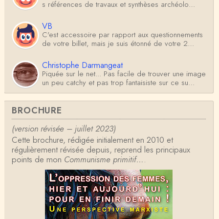
s références de travaux et synthèses archéolo…
VB
C'est accessoire par rapport aux questionnements
de votre billet, mais je suis étonné de votre 2…
Christophe Darmangeat
Piquée sur le net... Pas facile de trouver une image
un peu catchy et pas trop fantaisiste sur ce su…
Antoine
BROCHURE
Je ne sais pas d'où sort l'illustration (générée par IA
?) mais les Germains construisaient-…
(version révisée – juillet 2023)
Cette brochure, rédigée initialement en 2010 et
Christophe Darmangeat
régulièrement révisée depuis, reprend les principaux
La définition de Weber, qui dit que l'État détient le
points de mon
Communisme primitif…
.
monopole de la violence *légitime* répond …
Anonymous
Formidable et complexe sujet ; l'ancien professeur
d'histoire que je suis, Alsacien de surcr…