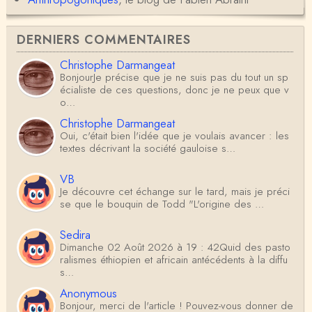
DERNIERS COMMENTAIRES
Christophe Darmangeat
BonjourJe précise que je ne suis pas du tout un sp
écialiste de ces questions, donc je ne peux que v
o…
Christophe Darmangeat
Oui, c'était bien l'idée que je voulais avancer : les
textes décrivant la société gauloise s…
VB
Je découvre cet échange sur le tard, mais je préci
se que le bouquin de Todd "L'origine des …
Sedira
Dimanche 02 Août 2026 à 19 : 42Quid des pasto
ralismes éthiopien et africain antécédents à la diffu
s…
Anonymous
Bonjour, merci de l'article ! Pouvez-vous donner de