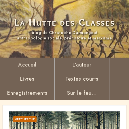
La Hutte des Classes
blog de Christophe Darmangeat
anthropologie sociale, préhistoire et marxisme
Accueil
L’auteur
Livres
Textes courts
Enregistrements
Sur le feu...
#RECHERCHE