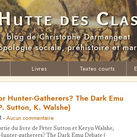
Hutte des Cla
blog de Christophe Darmangeat
opologie sociale, préhistoire et ma
Livres
Textes courts
E
or Hunter-Gatherers? The Dark Emu
P. Sutton, K. Walshe)
1
-
Aucun commentaire
ortie du livre de Peter Sutton et Keryn Walshe,
Hunter-gatherers? The Dark Emu Debate (