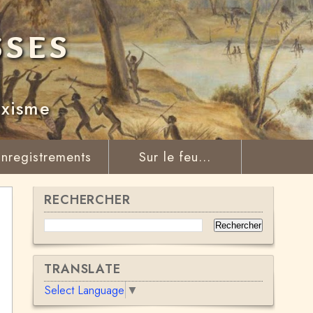
sses
rxisme
nregistrements
Sur le feu...
RECHERCHER
TRANSLATE
Select Language
▼