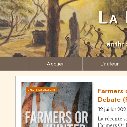
La 
anthr
Accueil
L’auteur
Farmers 
#NOTE DE LECTURE
Debate (
12 juillet 202
La récente s
Farmers Or 