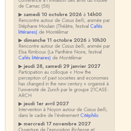
conférence à l'invitation des amis du musée
de Carnac (56)
▶
samedi 10 octobre 2026
à
14h00
Rencontre autour de
Casus belli
, animée par
Stéphane Moulain (Théâtre, festival
Cafés
littéraires)
de Montélimar
▶
dimanche 11 octobre 2026
à
10h30
Rencontre autour de
Casus belli
, animée par
Elsa Rimboux (La Panthère Noire, festival
Cafés littéraires)
de Montélimar
▶
jeudi 28, samedi 29 janvier 2027
Participation au colloque « How the
perception of past societies and economies
has changed in the new century » organisé à
l'université de Zurich par le groupe 21CASE-
ARCH
▶
jeudi 1er avril 2027
Intervention à Noyon autour de
Casus belli
,
dans le cadre de l'événement
Citéphilo
▶
mercredi 17 novembre 2027
Ouverture de l'exposition
Richesse et