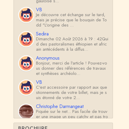
gauloise s…
VB
Je découvre cet échange sur le tard,
mais je précise que le bouquin de To
dd "L'origine des …
Sedira
Dimanche 02 Août 2026 à 19 : 42Qui
d des pastoralismes éthiopien et afric
ain antécédents à la diffus…
Anonymous
Bonjour, merci de l'article ! Pouvez-vo
us donner des références de travaux
et synthèses archéolo…
VB
C'est accessoire par rapport aux que
stionnements de votre billet, mais je s
uis étonné de votre 2…
Christophe Darmangeat
Piquée sur le net... Pas facile de trouv
er une image un peu catchy et pas tro
p fantaisiste sur ce su…
BROCHURE