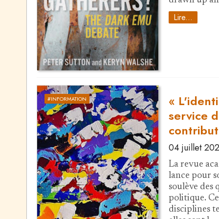
drawn up an
Lire...
« L'ident
#INFORMATION
service d
contribut
04 juillet 20
La revue acad
lance pour s
soulève des 
politique. Ce
disciplines t