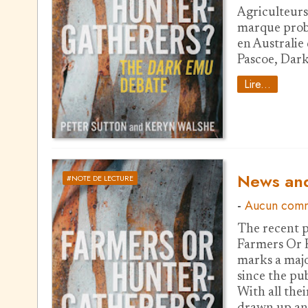
Agriculteurs
marque prob
en Australie
Pascoe, Dark 
Lire...
News and
#NOTE DE LECTURE
-
Aucun comm
The recent p
Farmers Or 
marks a majo
since the pu
With all the