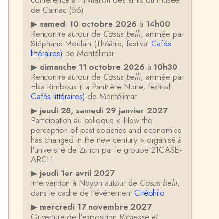
conférence à l'invitation des amis du musée
de Carnac (56)
▶
samedi 10 octobre 2026
à
14h00
Rencontre autour de
Casus belli
, animée par
Stéphane Moulain (Théâtre, festival
Cafés
littéraires)
de Montélimar
▶
dimanche 11 octobre 2026
à
10h30
Rencontre autour de
Casus belli
, animée par
Elsa Rimboux (La Panthère Noire, festival
Cafés littéraires)
de Montélimar
▶
jeudi 28, samedi 29 janvier 2027
Participation au colloque « How the
perception of past societies and economies
has changed in the new century » organisé à
l'université de Zurich par le groupe 21CASE-
ARCH
▶
jeudi 1er avril 2027
Intervention à Noyon autour de
Casus belli
,
dans le cadre de l'événement
Citéphilo
▶
mercredi 17 novembre 2027
Ouverture de l'exposition
Richesse et