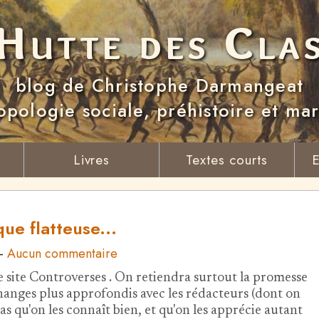
Hutte des Cla
blog de Christophe Darmangeat
opologie sociale, préhistoire et ma
Livres
Textes courts
E
que flatteuse...
-
Aucun commentaire
le site Controverses . On retiendra surtout la promesse
hanges plus approfondis avec les rédacteurs (dont on
s qu'on les connaît bien, et qu'on les apprécie autant