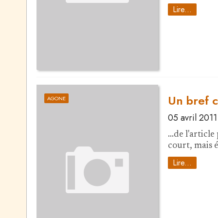
Lire...
Un bref 
AGONE
05 avril 2011
...de l'artic
court, mais é
Lire...