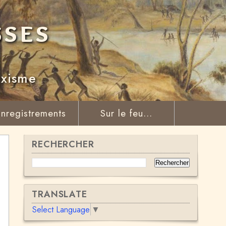
sses
rxisme
nregistrements
Sur le feu...
RECHERCHER
TRANSLATE
Select Language
▼