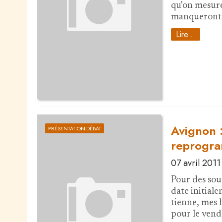
qu'on mesure
manqueront p
Lire...
Avignon :
PRÉSENTATION-DÉBAT
reprogr
07 avril 2011
Pour des souc
date initial
tienne, mes 
pour le vendr