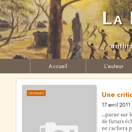
La 
anthr
Accueil
L’auteur
Une criti
CRITIQUES
17 avril 2011
...parue sur 
de futurs éc
ne cachera pa