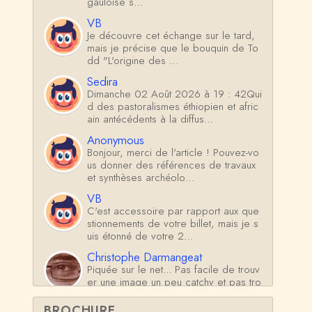
gauloise s…
VB
Je découvre cet échange sur le tard,
mais je précise que le bouquin de To
dd "L'origine des …
Sedira
Dimanche 02 Août 2026 à 19 : 42Qui
d des pastoralismes éthiopien et afric
ain antécédents à la diffus…
Anonymous
Bonjour, merci de l'article ! Pouvez-vo
us donner des références de travaux
et synthèses archéolo…
VB
C'est accessoire par rapport aux que
stionnements de votre billet, mais je s
uis étonné de votre 2…
Christophe Darmangeat
Piquée sur le net... Pas facile de trouv
er une image un peu catchy et pas tro
p fantaisiste sur ce su…
BROCHURE