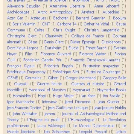
tu entends dans ton second point…
Alexandre Escudier
(1)
Alternative Libertaire
(1)
Anne Lehoerff
(1)
Archéopages
(1)
Arctic Anthropology
(1)
Artefact
(1)
Aubechies
(1)
Claude Julien
Azar Gat
(1)
Aztèques
(1)
Bachofen
(1)
Bernard Guerrien
(1)
Boojum
« Nous n’avons pas cessé, de toute évidence, d’êt
(1)
Boris Valentin
(1)
CNT
(1)
Carbone 14
(1)
Catherine Vidal
(1)
Cause
re ‘ethnocentriques’. Mais nous n’en sommes pas m
Commune
(1)
Celtes
(1)
Chris Knight
(1)
Christian Langenfeld
(1)
oi…
Christophe Clerc
(1)
Clausewitz
(1)
Collège de France
(1)
Courant
Christophe Darmangeat
alternatif
(1)
César
(1)
Denis Clerc
(1)
Didier Epsztajn
(1)
Dissidences
(1)
Encore une fois, l'histoire de la hiérarchie ne me s
Dominique Legros
(1)
Durkheim
(1)
Elucid
(1)
Ernest Burch
(1)
Evelyne
emble pas être le bon angle de discussion – …
Heyer
(1)
Film
(1)
Florence Ouvrard
(1)
Florence Weber
(1)
Florian
Gulli
(1)
Fondation Gabriel Péri
(1)
François Otchakovski-Laurens
(1)
Christophe Darmangeat
François Sigaut
(1)
Friedrich Engels
(1)
Frustration magazine
(1)
Évidemment, de toute façon c'est toujours de ma f
Frédérique Duquesnoy
(1)
Frédérique Sitri
(1)
Fustel de Coulanges
(1)
aute. ;-)
GEME
(1)
Germains
(1)
Gibert
(1)
Gregor Marchand
(1)
Gregory Salle
(1)
Guayaki
(1)
Guerre fleurie
(1)
Guerres et histoire
(1)
Gérard
Damian
Mordillat
(1)
Handbook of Marxism
(1)
Haymarket
(1)
Haymarket Books
Merci de ta réponse ! Pour les pénis, c'est de cell
(1)
Hominidés
(1)
Hopi
(1)
Hugo Meijer
(1)
Ian Keen
(1)
Ibn Fadlân
(1)
es qu'on écarte, car dans une société pat…
Igor Martinache
(1)
Interview
(1)
Jared Diamond
(1)
Jean Quetier
(1)
Jean-François Dortier
(1)
Jean-Guillaume Lanuque
(1)
Jean-Jacques Hublin
Yves Le Dantec
(1)
John Whittaker
(1)
Jomon
(1)
Journal of Archaeological Method and
Affligeant, ce documentaire. Ca me fait me deman
Theory
(1)
L'Enigme du profit
(1)
L'Humanologue
(1)
La Révolution
der : est-ce que tenter de revoir l'histoire des…
prolétarienne
(1)
Laura Waldvogel
(1)
Le Monde Diplomatique
(1)
Le
Monde libertaire
(1)
Leo Schommer
(1)
Leopold Pospisil
(1)
Lettres