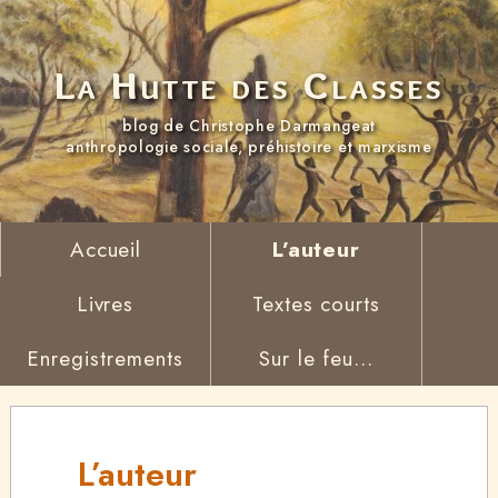
La Hutte des Classes
blog de Christophe Darmangeat
anthropologie sociale, préhistoire et marxisme
Accueil
L’auteur
Livres
Textes courts
Enregistrements
Sur le feu...
L’auteur