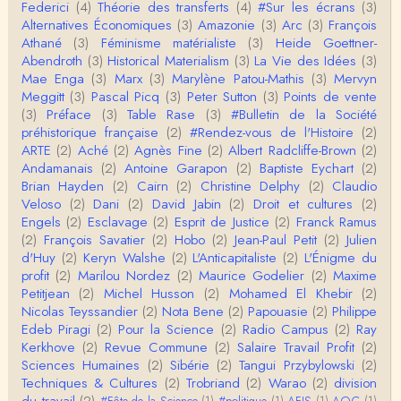
Federici
(4)
Théorie des transferts
(4)
#Sur les écrans
(3)
roland chaudat
Alternatives Économiques
(3)
Amazonie
(3)
Arc
(3)
François
IROQUOIS CANNIBALISM: FACT NOT FICTIONTho
Athané
(3)
Féminisme matérialiste
(3)
Heide Goettner-
mas S. AblerUniversity of WaterlooBien que ce text
Abendroth
(3)
Historical Materialism
(3)
La Vie des Idées
(3)
e ne comp…
Mae Enga
(3)
Marx
(3)
Marylène Patou-Mathis
(3)
Mervyn
roland chaudat
Meggitt
(3)
Pascal Picq
(3)
Peter Sutton
(3)
Points de vente
Merci de relever ma généralisation hâtive en ce qu
(3)
Préface
(3)
Table Rase
(3)
#Bulletin de la Société
i concerne une hypothétique proportion relative e
préhistorique française
(2)
#Rendez-vous de l'Histoire
(2)
n…
ARTE
(2)
Aché
(2)
Agnès Fine
(2)
Albert Radcliffe-Brown
(2)
Christophe Darmangeat
Andamanais
(2)
Antoine Garapon
(2)
Baptiste Eychart
(2)
Pour ce qui est des effets de la variole, ils ont en
Brian Hayden
(2)
Cairn
(2)
Christine Delphy
(2)
Claudio
effet été catastrophiques 'une manière géné…
Veloso
(2)
Dani
(2)
David Jabin
(2)
Droit et cultures
(2)
Engels
(2)
Esclavage
(2)
Esprit de Justice
(2)
Franck Ramus
Roland Chaudat
(2)
François Savatier
(2)
Hobo
(2)
Jean-Paul Petit
(2)
Julien
L'histoire des populations autochtones profite certai
d'Huy
(2)
Keryn Walshe
(2)
L'Anticapitaliste
(2)
L'Énigme du
nement de ces reconstitutions dont la visit…
profit
(2)
Marilou Nordez
(2)
Maurice Godelier
(2)
Maxime
Petitjean
(2)
Michel Husson
(2)
Mohamed El Khebir
(2)
Anonymous
Nicolas Teyssandier
(2)
Nota Bene
(2)
Papouasie
(2)
Philippe
Je viens de regarder une vidéo de Pascal Picq sur
Edeb Piragi
(2)
Pour la Science
(2)
Radio Campus
(2)
Ray
"le blob" à l'instant. Mon premier r…
Kerkhove
(2)
Revue Commune
(2)
Salaire Travail Profit
(2)
Sciences Humaines
(2)
Sibérie
(2)
Tangui Przybylowski
(2)
Yves Le Dantec
Techniques & Cultures
(2)
Trobriand
(2)
Warao
(2)
division
En effet, par "hiérarchie" j'entendais surtout ce que
du travail
(2)
#Fête de la Science
(1)
#politique
(1)
AFIS
(1)
AOC
(1)