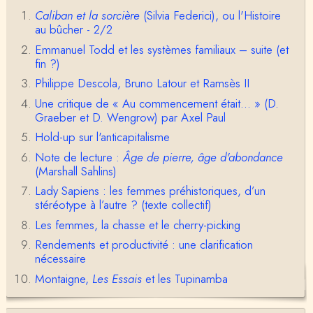
ain Testart de 2009, souvent cité ?
Caliban et la sorcière
(Silvia Federici), ou l'Histoire
au bûcher - 2/2
Claude Julien
Bonjour Monsieur,Récent abonné à votre blog, je vi
Emmanuel Todd et les systèmes familiaux – suite (et
ens de lire votre dernière publication, qui m’a be…
fin ?)
Philippe Descola, Bruno Latour et Ramsès II
Anonymous
1° Le message subliminal est celui-ci: il y a un sché
Une critique de « Au commencement était... » (D.
ma évolutif des sociétés, avec des stades infér…
Graeber et D. Wengrow) par Axel Paul
Hold-up sur l'anticapitalisme
Olivier Anselm
Note de lecture :
Âge de pierre, âge d'abondance
Une nouvelle fois, cher Christophe Darmangeat, m
erci pour l'intelligence et le sens salutaire de…
(Marshall Sahlins)
Lady Sapiens : les femmes préhistoriques, d’un
Christophe Darmangeat
stéréotype à l’autre ? (texte collectif)
Déjà, je ne vois pas pourquoi le pénis compterait
Les femmes, la chasse et le cherry-picking
moins que la peau ! ;-)Ensuite, je ne vois pas no…
Rendements et productivité : une clarification
Damian
nécessaire
Merci de cet excellent texte (même si il y a sans d
Montaigne,
Les Essais
et les Tupinamba
oute une faute de frappe dans la citation de A,
H…