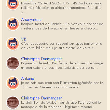
Dimanche 02 Août 2026 à 19 : 42Quid des pasto
ralismes éthiopien et africain antécédents à la diffu
s…
Anonymous
Bonjour, merci de l'article ! Pouvez-vous donner de
s références de travaux et synthèses archéolo…
VB
C'est accessoire par rapport aux questionnements
de votre billet, mais je suis étonné de votre 2…
Christophe Darmangeat
Piquée sur le net... Pas facile de trouver une image
un peu catchy et pas trop fantaisiste sur ce su…
Antoine
Je ne sais pas d'où sort l'illustration (générée par IA
?) mais les Germains construisaient-…
Christophe Darmangeat
La définition de Weber, qui dit que l'État détient le
monopole de la violence *légitime* répond …