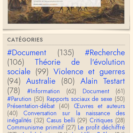
Bernard Fortier
Merci Christophe pour votre perspicacité et votre
honnêteté intellectuelle, vous êtes passionnant.A …
Christophe Darmangeat
Si, le lien fonctionne bel et bien, je viens de le véri
CATÉGORIES
fier. Il mène à la thèse de Jean-Claude Favin…
#Document
(135)
#Recherche
roland `chaudat
(106)
Théorie de l'évolution
le lien cité par BB ne fonctionne pas ( 6 ans aprè
s), dommage, mais j'ai la même impression que …
sociale
(99)
Violence et guerres
(94)
Australie
(80)
Alain Testart
Christophe Darmangeat
La plus récente, donc celle en français, la quatrièm
(78)
e, publiée chez La Découverte.Bonne lecture !
#Information
(62)
Document
(61)
#Parution
(50)
Rapports sociaux de sexe
(50)
Anonymous
Présentation-débat
(40)
Œuvres et auteurs
Actuellement c'est quelle édition qui est la plus à jo
(40)
Conversation sur la naissance des
ur? La dernière edition française ou celle…
inégalités
(32)
Casus belli
(29)
Critiques
(28)
Communisme primitif
(27)
Le profit déchiffré
roland chaudat
le sous-titre de l’article de la Lutte de Classes “No