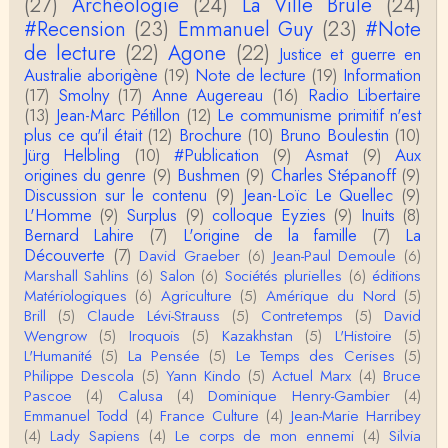
(27)
Archéologie
(24)
La Ville Brûle
(24)
n, l’oppression des femmes n’a pas toujours exi…
#Recension
(23)
Emmanuel Guy
(23)
#Note
de lecture
(22)
Agone
(22)
Justice et guerre en
roland chaudat
Australie aborigène
(19)
Note de lecture
(19)
Information
Votre gourmandise sera probablement récompens
(17)
Smolny
(17)
Anne Augereau
(16)
Radio Libertaire
ée parce que Snow apporte "de l'eau à votre m
o…
(13)
Jean-Marc Pétillon
(12)
Le communisme primitif n'est
plus ce qu'il était
(12)
Brochure
(10)
Bruno Boulestin
(10)
Christophe Darmangeat
Jürg Helbling
(10)
#Publication
(9)
Asmat
(9)
Aux
...Et merci à vous pour Snow – qui m'a l'air d'être
origines du genre
(9)
Bushmen
(9)
Charles Stépanoff
(9)
davantage une histoire qu'une et…
Discussion sur le contenu
(9)
Jean-Loïc Le Quellec
(9)
L'Homme
(9)
Surplus
(9)
colloque Eyzies
(9)
Inuits
(8)
roland chaudat
Bernard Lahire
(7)
L'origine de la famille
(7)
La
Tout à fait d'accord avec vous et quant à Leacock j
Découverte
(7)
David Graeber
(6)
Jean-Paul Demoule
(6)
e n'ai lu qu'un de ses ouvrages et il…
Marshall Sahlins
(6)
Salon
(6)
Sociétés plurielles
(6)
éditions
Matériologiques
(6)
Agriculture
(5)
Amérique du Nord
(5)
Anonymous
Brill
(5)
Claude Lévi-Strauss
(5)
Contretemps
(5)
David
Homo sapiens a clairement évolué depuis 300 00
Wengrow
(5)
Iroquois
(5)
Kazakhstan
(5)
L'Histoire
(5)
0 ans. Tout d'abord, il y a la différence notable …
L'Humanité
(5)
La Pensée
(5)
Le Temps des Cerises
(5)
Philippe Descola
(5)
Yann Kindo
(5)
Actuel Marx
(4)
Bruce
Christophe Darmangeat
Pascoe
(4)
Calusa
(4)
Dominique Henry-Gambier
(4)
Cet article apporte de l'eau à mon moulin (si j'ose
Emmanuel Todd
(4)
France Culture
(4)
Jean-Marie Harribey
dire) en appuyant la réalité des torture…
(4)
Lady Sapiens
(4)
Le corps de mon ennemi
(4)
Silvia