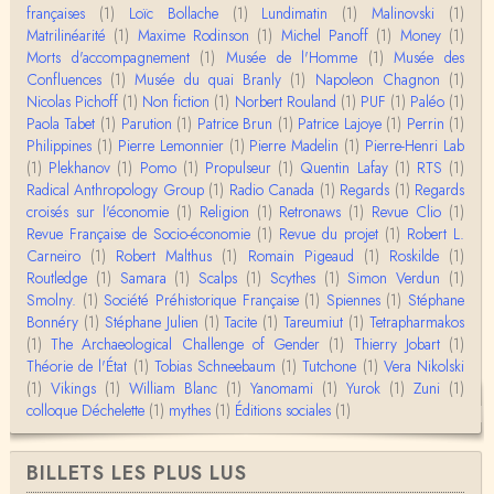
Boudjemaa Sedira
françaises
(1)
Loïc Bollache
(1)
Lundimatin
(1)
Malinovski
(1)
Merci pour cet article méthodique. En effet, les "b
Matrilinéarité
(1)
Maxime Rodinson
(1)
Michel Panoff
(1)
Money
(1)
âtons-à-fouir" qu'on a pu trouver a…
Morts d'accompagnement
(1)
Musée de l'Homme
(1)
Musée des
Confluences
(1)
Musée du quai Branly
(1)
Napoleon Chagnon
(1)
Momo
Nicolas Pichoff
(1)
Non fiction
(1)
Norbert Rouland
(1)
PUF
(1)
Paléo
(1)
BonjourCette question de la remise en cause de l'i
Paola Tabet
(1)
Parution
(1)
Patrice Brun
(1)
Patrice Lajoye
(1)
Perrin
(1)
mage classique de sociétés vivant essentiellem…
Philippines
(1)
Pierre Lemonnier
(1)
Pierre Madelin
(1)
Pierre-Henri Lab
(1)
Plekhanov
(1)
Pomo
(1)
Propulseur
(1)
Quentin Lafay
(1)
RTS
(1)
Anonymous
Radical Anthropology Group
(1)
Radio Canada
(1)
Regards
(1)
Regards
Merci pour votre conférence au collège de France
croisés sur l'économie
(1)
Religion
(1)
Retronaws
(1)
Revue Clio
(1)
sur les femmes préhistoriques et la chasse, très c
Revue Française de Socio-économie
(1)
Revue du projet
(1)
Robert L.
l…
Carneiro
(1)
Robert Malthus
(1)
Romain Pigeaud
(1)
Roskilde
(1)
Routledge
(1)
Samara
(1)
Scalps
(1)
Scythes
(1)
Simon Verdun
(1)
Anonymous
Smolny.
(1)
Bonjour,Merci pour l'article.Vous dîtes : "Pourquoi,
Société Préhistorique Française
(1)
Spiennes
(1)
Stéphane
en tant qu’êtres humains, devrions-nou…
Bonnéry
(1)
Stéphane Julien
(1)
Tacite
(1)
Tareumiut
(1)
Tetrapharmakos
(1)
The Archaeological Challenge of Gender
(1)
Thierry Jobart
(1)
Théorie de l'État
(1)
Tobias Schneebaum
(1)
Tutchone
(1)
Vera Nikolski
Christophe Darmangeat
(1)
Vikings
Envoyez moi un mail : cdarmangeat@gmail.com
(1)
William Blanc
(1)
Yanomami
(1)
Yurok
(1)
Zuni
(1)
colloque Déchelette
(1)
mythes
(1)
Éditions sociales
(1)
anne hebrard
BILLETS LES PLUS LUS
Bonjour, peut-on trouver maintenant le manuscrit d'Al