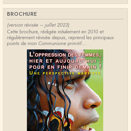
Anonymous
BROCHURE
Formidable et complexe sujet ; l'ancien professeur
d'histoire que je suis, Alsacien de surcr…
(version révisée – juillet 2023)
Cette brochure, rédigée initialement en 2010 et
Tangui Przybylowski
régulièrement révisée depuis, reprend les principaux
Concernant Fustel de Coulanges, j'ai le souvenir
points de mon
d'avoir lu, il y a près de 10 ans, un autre…
Communisme primitif…
.
Jean-Paul Demoule
L'Etat ayant donc le monopole de la violence légiti
me, comment interpréter la situation états-un…
Christophe Darmangeat
Je ne sais pas quelle est la couleur de ma ceintur
e, mais je suis bien d'accord avec vous sur le…
Christophe Darmangeat
C'est en effet un bon livre, tout à fait recommandab
le.
ChristianP