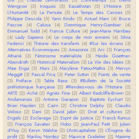
Homo sapiens a clairement évolué depuis 300 00
Wengrow
(5)
Iroquois
(5)
Kazakhstan
(5)
L'Histoire
(5)
0 ans. Tout d'abord, il y a la différence notable …
L'Humanité
(5)
La Pensée
(5)
Le Temps des Cerises
(5)
Philippe Descola
(5)
Yann Kindo
(5)
Actuel Marx
(4)
Bruce
Christophe Darmangeat
Pascoe
(4)
Calusa
(4)
Dominique Henry-Gambier
(4)
Cet article apporte de l'eau à mon moulin (si j'ose
Emmanuel Todd
(4)
France Culture
(4)
Jean-Marie Harribey
dire) en appuyant la réalité des torture…
(4)
Lady Sapiens
(4)
Le corps de mon ennemi
(4)
Silvia
Federici
(4)
Théorie des transferts
(4)
#Sur les écrans
(3)
roland chaudat
Alternatives Économiques
(3)
Amazonie
(3)
Arc
(3)
François
IROQUOIS CANNIBALISM: FACT NOT FICTIONTho
Athané
(3)
Féminisme matérialiste
(3)
Heide Goettner-
mas S. AblerUniversity of WaterlooBien que ce text
Abendroth
(3)
Historical Materialism
(3)
La Vie des Idées
(3)
e ne comp…
Mae Enga
(3)
Marx
(3)
Marylène Patou-Mathis
(3)
Mervyn
roland chaudat
Meggitt
(3)
Pascal Picq
(3)
Peter Sutton
(3)
Points de vente
Merci de relever ma généralisation hâtive en ce qu
(3)
Préface
(3)
Table Rase
(3)
#Bulletin de la Société
i concerne une hypothétique proportion relative e
préhistorique française
(2)
#Rendez-vous de l'Histoire
(2)
n…
ARTE
(2)
Aché
(2)
Agnès Fine
(2)
Albert Radcliffe-Brown
(2)
Christophe Darmangeat
Andamanais
(2)
Antoine Garapon
(2)
Baptiste Eychart
(2)
Pour ce qui est des effets de la variole, ils ont en
Brian Hayden
(2)
Cairn
(2)
Christine Delphy
(2)
Claudio
effet été catastrophiques 'une manière géné…
Veloso
(2)
Dani
(2)
David Jabin
(2)
Droit et cultures
(2)
Engels
(2)
Esclavage
(2)
Esprit de Justice
(2)
Franck Ramus
Roland Chaudat
(2)
François Savatier
(2)
Hobo
(2)
Jean-Paul Petit
(2)
Julien
L'histoire des populations autochtones profite certai
d'Huy
(2)
Keryn Walshe
(2)
L'Anticapitaliste
(2)
L'Énigme du
nement de ces reconstitutions dont la visit…
profit
(2)
Marilou Nordez
(2)
Maurice Godelier
(2)
Maxime