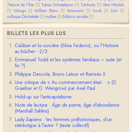
Théorie de l'État
(1)
Tobias Schneebaum
(1)
Tutchone
(1)
Vera Nikolski
Christophe Darmangeat
(1)
Vikings
Envoyez moi un mail : cdarmangeat@gmail.com
(1)
William Blanc
(1)
Yanomami
(1)
Yurok
(1)
Zuni
(1)
colloque Déchelette
(1)
mythes
(1)
Éditions sociales
(1)
anne hebrard
BILLETS LES PLUS LUS
Bonjour, peut-on trouver maintenant le manuscrit d'Al
ain Testart de 2009, souvent cité ?
Caliban et la sorcière
(Silvia Federici), ou l'Histoire
au bûcher - 2/2
Claude Julien
Bonjour Monsieur,Récent abonné à votre blog, je vi
Emmanuel Todd et les systèmes familiaux – suite (et
ens de lire votre dernière publication, qui m’a be…
fin ?)
Philippe Descola, Bruno Latour et Ramsès II
Anonymous
1° Le message subliminal est celui-ci: il y a un sché
Une critique de « Au commencement était... » (D.
ma évolutif des sociétés, avec des stades infér…
Graeber et D. Wengrow) par Axel Paul
Hold-up sur l'anticapitalisme
Olivier Anselm
Note de lecture :
Âge de pierre, âge d'abondance
Une nouvelle fois, cher Christophe Darmangeat, m
erci pour l'intelligence et le sens salutaire de…
(Marshall Sahlins)
Lady Sapiens : les femmes préhistoriques, d’un
Christophe Darmangeat
stéréotype à l’autre ? (texte collectif)
Déjà, je ne vois pas pourquoi le pénis compterait