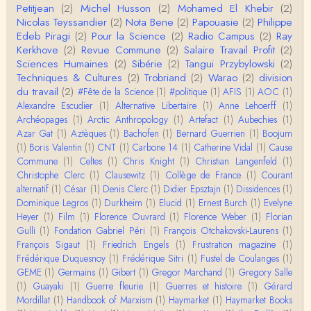
Petitjean
(2)
Michel Husson
(2)
Mohamed El Khebir
(2)
Anonymous
Nicolas Teyssandier
(2)
Nota Bene
(2)
Papouasie
(2)
Philippe
Je viens de regarder une vidéo de Pascal Picq sur
Edeb Piragi
(2)
Pour la Science
(2)
Radio Campus
(2)
Ray
"le blob" à l'instant. Mon premier r…
Kerkhove
(2)
Revue Commune
(2)
Salaire Travail Profit
(2)
Sciences Humaines
(2)
Sibérie
(2)
Tangui Przybylowski
(2)
Yves Le Dantec
Techniques & Cultures
(2)
Trobriand
(2)
Warao
(2)
division
En effet, par "hiérarchie" j'entendais surtout ce que
du travail
(2)
#Fête de la Science
(1)
#politique
(1)
AFIS
(1)
AOC
(1)
tu entends dans ton second point…
Alexandre Escudier
(1)
Alternative Libertaire
(1)
Anne Lehoerff
(1)
Archéopages
(1)
Arctic Anthropology
(1)
Artefact
(1)
Aubechies
(1)
Claude Julien
Azar Gat
(1)
Aztèques
(1)
Bachofen
(1)
Bernard Guerrien
(1)
Boojum
« Nous n’avons pas cessé, de toute évidence, d’êt
(1)
Boris Valentin
(1)
CNT
(1)
Carbone 14
(1)
Catherine Vidal
(1)
Cause
re ‘ethnocentriques’. Mais nous n’en sommes pas m
Commune
(1)
Celtes
(1)
Chris Knight
(1)
Christian Langenfeld
(1)
oi…
Christophe Clerc
(1)
Clausewitz
(1)
Collège de France
(1)
Courant
Christophe Darmangeat
alternatif
(1)
César
(1)
Denis Clerc
(1)
Didier Epsztajn
(1)
Dissidences
(1)
Encore une fois, l'histoire de la hiérarchie ne me s
Dominique Legros
(1)
Durkheim
(1)
Elucid
(1)
Ernest Burch
(1)
Evelyne
emble pas être le bon angle de discussion – …
Heyer
(1)
Film
(1)
Florence Ouvrard
(1)
Florence Weber
(1)
Florian
Gulli
(1)
Fondation Gabriel Péri
(1)
François Otchakovski-Laurens
(1)
Christophe Darmangeat
François Sigaut
(1)
Friedrich Engels
(1)
Frustration magazine
(1)
Évidemment, de toute façon c'est toujours de ma f
Frédérique Duquesnoy
(1)
Frédérique Sitri
(1)
Fustel de Coulanges
(1)
aute. ;-)
GEME
(1)
Germains
(1)
Gibert
(1)
Gregor Marchand
(1)
Gregory Salle
(1)
Guayaki
(1)
Guerre fleurie
(1)
Guerres et histoire
(1)
Gérard
Damian
Mordillat
(1)
Handbook of Marxism
(1)
Haymarket
(1)
Haymarket Books