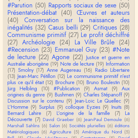
#Parution
(50)
Rapports sociaux de sexe
(50)
Anonymous
Présentation-débat
(40)
Œuvres et auteurs
Actuellement c'est quelle édition qui est la plus à jo
(40)
Conversation sur la naissance des
ur? La dernière edition française ou celle…
inégalités
(32)
Casus belli
(29)
Critiques
(28)
Communisme primitif
(27)
Le profit déchiffré
roland chaudat
le sous-titre de l’article de la Lutte de Classes “No
(27)
Archéologie
(24)
La Ville Brûle
(24)
n, l’oppression des femmes n’a pas toujours exi…
#Recension
(23)
Emmanuel Guy
(23)
#Note
de lecture
(22)
Agone
(22)
Justice et guerre en
roland chaudat
Australie aborigène
(19)
Note de lecture
(19)
Information
Votre gourmandise sera probablement récompens
(17)
Smolny
(17)
Anne Augereau
(16)
Radio Libertaire
ée parce que Snow apporte "de l'eau à votre m
o…
(13)
Jean-Marc Pétillon
(12)
Le communisme primitif n'est
plus ce qu'il était
(12)
Brochure
(10)
Bruno Boulestin
(10)
Christophe Darmangeat
Jürg Helbling
(10)
#Publication
(9)
Asmat
(9)
Aux
...Et merci à vous pour Snow – qui m'a l'air d'être
origines du genre
(9)
Bushmen
(9)
Charles Stépanoff
(9)
davantage une histoire qu'une et…
Discussion sur le contenu
(9)
Jean-Loïc Le Quellec
(9)
L'Homme
(9)
Surplus
(9)
colloque Eyzies
(9)
Inuits
(8)
roland chaudat
Bernard Lahire
(7)
L'origine de la famille
(7)
La
Tout à fait d'accord avec vous et quant à Leacock j
Découverte
(7)
David Graeber
(6)
Jean-Paul Demoule
(6)
e n'ai lu qu'un de ses ouvrages et il…
Marshall Sahlins
(6)
Salon
(6)
Sociétés plurielles
(6)
éditions
Matériologiques
(6)
Agriculture
(5)
Amérique du Nord
(5)
Anonymous
Brill
(5)
Claude Lévi-Strauss
(5)
Contretemps
(5)
David