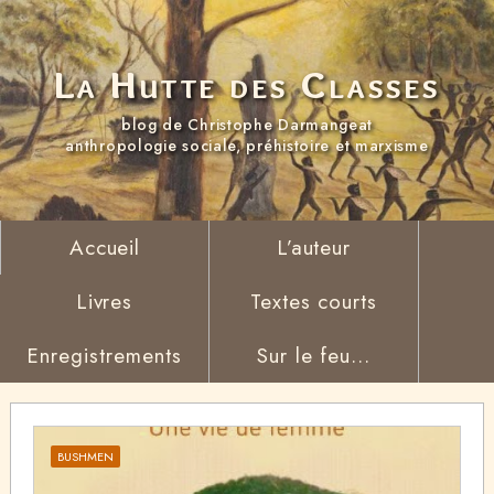
La Hutte des Classes
blog de Christophe Darmangeat
anthropologie sociale, préhistoire et marxisme
Accueil
L’auteur
Livres
Textes courts
Enregistrements
Sur le feu...
BUSHMEN