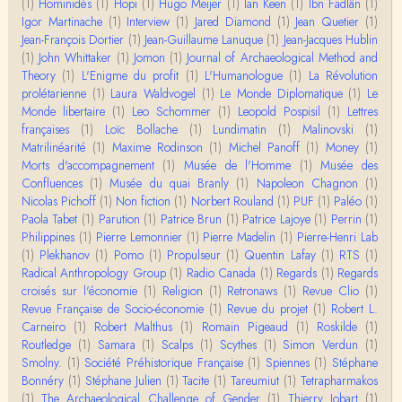
Merci de ta réponse ! Pour les pénis, c'est de cell
(1)
Hominidés
(1)
Hopi
(1)
Hugo Meijer
(1)
Ian Keen
(1)
Ibn Fadlân
(1)
es qu'on écarte, car dans une société pat…
Igor Martinache
(1)
Interview
(1)
Jared Diamond
(1)
Jean Quetier
(1)
Jean-François Dortier
(1)
Jean-Guillaume Lanuque
(1)
Jean-Jacques Hublin
Yves Le Dantec
(1)
John Whittaker
(1)
Jomon
(1)
Journal of Archaeological Method and
Affligeant, ce documentaire. Ca me fait me deman
Theory
(1)
L'Enigme du profit
(1)
L'Humanologue
(1)
La Révolution
der : est-ce que tenter de revoir l'histoire des…
prolétarienne
(1)
Laura Waldvogel
(1)
Le Monde Diplomatique
(1)
Le
Monde libertaire
(1)
Leo Schommer
(1)
Leopold Pospisil
(1)
Lettres
Boudjemaa Sedira
françaises
(1)
Loïc Bollache
(1)
Lundimatin
(1)
Malinovski
(1)
Merci pour cet article méthodique. En effet, les "b
Matrilinéarité
(1)
Maxime Rodinson
(1)
Michel Panoff
(1)
Money
(1)
âtons-à-fouir" qu'on a pu trouver a…
Morts d'accompagnement
(1)
Musée de l'Homme
(1)
Musée des
Confluences
(1)
Musée du quai Branly
(1)
Napoleon Chagnon
(1)
Momo
Nicolas Pichoff
(1)
Non fiction
(1)
Norbert Rouland
(1)
PUF
(1)
Paléo
(1)
BonjourCette question de la remise en cause de l'i
Paola Tabet
(1)
Parution
(1)
Patrice Brun
(1)
Patrice Lajoye
(1)
Perrin
(1)
mage classique de sociétés vivant essentiellem…
Philippines
(1)
Pierre Lemonnier
(1)
Pierre Madelin
(1)
Pierre-Henri Lab
(1)
Plekhanov
(1)
Pomo
(1)
Propulseur
(1)
Quentin Lafay
(1)
RTS
(1)
Anonymous
Radical Anthropology Group
(1)
Radio Canada
(1)
Regards
(1)
Regards
Merci pour votre conférence au collège de France
croisés sur l'économie
(1)
Religion
(1)
Retronaws
(1)
Revue Clio
(1)
sur les femmes préhistoriques et la chasse, très c
Revue Française de Socio-économie
(1)
Revue du projet
(1)
Robert L.
l…
Carneiro
(1)
Robert Malthus
(1)
Romain Pigeaud
(1)
Roskilde
(1)
Routledge
(1)
Samara
(1)
Scalps
(1)
Scythes
(1)
Simon Verdun
(1)
Anonymous
Smolny.
(1)
Bonjour,Merci pour l'article.Vous dîtes : "Pourquoi,
Société Préhistorique Française
(1)
Spiennes
(1)
Stéphane
en tant qu’êtres humains, devrions-nou…
Bonnéry
(1)
Stéphane Julien
(1)
Tacite
(1)
Tareumiut
(1)
Tetrapharmakos
(1)
The Archaeological Challenge of Gender
(1)
Thierry Jobart
(1)