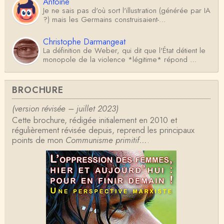
Antoine
Je ne sais pas d'où sort l'illustration (générée par IA
?) mais les Germains construisaient-…
Christophe Darmangeat
La définition de Weber, qui dit que l'État détient le
monopole de la violence *légitime* répond …
Anonymous
BROCHURE
Formidable et complexe sujet ; l'ancien professeur
d'histoire que je suis, Alsacien de surcr…
(version révisée – juillet 2023)
Cette brochure, rédigée initialement en 2010 et
Tangui Przybylowski
régulièrement révisée depuis, reprend les principaux
Concernant Fustel de Coulanges, j'ai le souvenir
points de mon
d'avoir lu, il y a près de 10 ans, un autre…
Communisme primitif…
.
Jean-Paul Demoule
L'Etat ayant donc le monopole de la violence légiti
me, comment interpréter la situation états-un…
Christophe Darmangeat
Je ne sais pas quelle est la couleur de ma ceintur
e, mais je suis bien d'accord avec vous sur le…