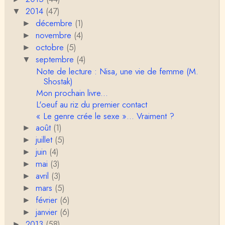
Christophe Darmangeat
2014
(47)
▼
C'est peut-être là où il faudrait s'entendre sur ce q
décembre
(1)
u'on appelle le genre, parce que j&…
►
novembre
(4)
►
Anonymous
octobre
(5)
►
Je pense que VB a raison, mais j'ajouterais que la
septembre
(4)
▼
disparition du genre dont parle Christophe Da…
Note de lecture : Nisa, une vie de femme (M.
Shostak)
Sylvain Lejeune
Mon prochain livre...
Bonjour, j'ai trouvé cette intervention au Collège de
L'oeuf au riz du premier contact
France très stimulante, ce qui m'a fai…
« Le genre crée le sexe »... Vraiment ?
Christophe Darmangeat
août
(1)
►
Lis cela (jusqu'au bout !) : https://www.lahuttedescl
juillet
(5)
►
asses.net/2018/06/xenophobie-primitive.html
juin
(4)
►
mai
(3)
►
Damian
avril
Bravo et Merci pour cette émission ! "la xénophobi
(3)
►
e n'a pas attendu l'époque moderne po…
mars
(5)
►
février
(6)
►
VB
janvier
(6)
►
Je trouve, au contraire, que la division sexuelle du t
2013
(58)
ravail résiste plutôt bien. Ce qui est spectac…
►