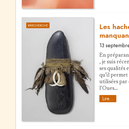
Les hach
#RECHERCHE
manquan
13 septembr
En préparant
, je suis ré
ses qualités 
qu’il permet 
utilisées pa
l’Oues…
Lire...