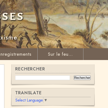
sses
rxisme
nregistrements
Sur le feu...
RECHERCHER
TRANSLATE
Select Language
▼