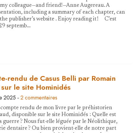
h my colleague—and friend!—Anne Augereau. A
sentation, including a summary of each chapter, can
the publisher’s website . Enjoy reading it ! C’est
 29 septemb…
e-rendu de Casus Belli par Romain
sur le site Hominidés
e 2025
-
2 commentaires
compte rendu de mon livre par le préhistorien
ud, disponible sur le site Hominidés : Quelle est
la guerre ? Nous fut-elle léguée par le Néolithique,
ie dentaire ? Ou bien provient-elle de notre part