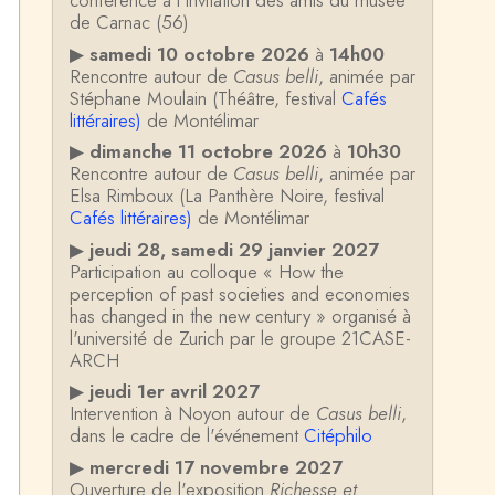
conférence à l'invitation des amis du musée
de Carnac (56)
▶
samedi 10 octobre 2026
à
14h00
Rencontre autour de
Casus belli
, animée par
Stéphane Moulain (Théâtre, festival
Cafés
littéraires)
de Montélimar
▶
dimanche 11 octobre 2026
à
10h30
Rencontre autour de
Casus belli
, animée par
Elsa Rimboux (La Panthère Noire, festival
Cafés littéraires)
de Montélimar
▶
jeudi 28, samedi 29 janvier 2027
Participation au colloque « How the
perception of past societies and economies
has changed in the new century » organisé à
l'université de Zurich par le groupe 21CASE-
ARCH
▶
jeudi 1er avril 2027
Intervention à Noyon autour de
Casus belli
,
dans le cadre de l'événement
Citéphilo
▶
mercredi 17 novembre 2027
Ouverture de l'exposition
Richesse et