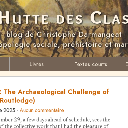
Hutte des Cla
blog de Christophe Darmangeat
opologie sociale, préhistoire et ma
Livres
Textes courts
E
 : The Archaeological Challenge of
Routledge)
e 2025
-
Aucun commentaire
mber 29, a few days ahead of schedule, sees the
f the collective work that I had the pleasure of