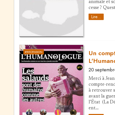
animale et s
cesse ? Ques
Lire...
Un compt
#RECENSION
L'Human
20 septembr
Merci à Jean
compte-rendu
à retrouver s
avant la guer
l’État (La 
ent…