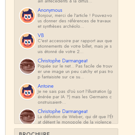
ain antécédents à la diffus…
Anonymous
Bonjour, merci de l'article ! Pouvez-vo
us donner des références de travaux
et synthèses archéolo…
VB
C'est accessoire par rapport aux que
stionnements de votre billet, mais je s
uis étonné de votre 2…
Christophe Darmangeat
Piquée sur le net... Pas facile de trouv
er une image un peu catchy et pas tro
p fantaisiste sur ce su…
Antoine
Je ne sais pas d'où sort l'illustration (g
énérée par IA ?) mais les Germains c
onstruisaient-…
Christophe Darmangeat
La définition de Weber, qui dit que l'Ét
at détient le monopole de la violence
*légitime* répond …
BROCHURE