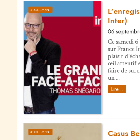
L’enregi
#DOCUMENT
Inter)
06 septembr
Ce samedi 6 s
sur France In
plaisir d’éch
œil attentif 
faire de sur
un …
Lire...
Casus Bell
#DOCUMENT