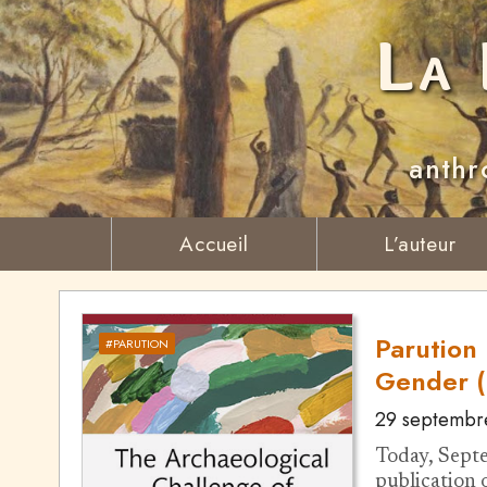
La 
anthr
Accueil
L’auteur
Parution
#PARUTION
Gender (
29 septembr
Today, Septe
publication o