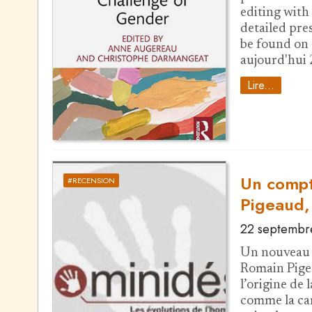
editing wit
detailed pre
be found on 
aujourd'hui
Lire...
Un compt
#RECENSION
Pigeaud, 
22 septembr
Un nouveau 
Romain Pigea
l’origine de 
comme la car