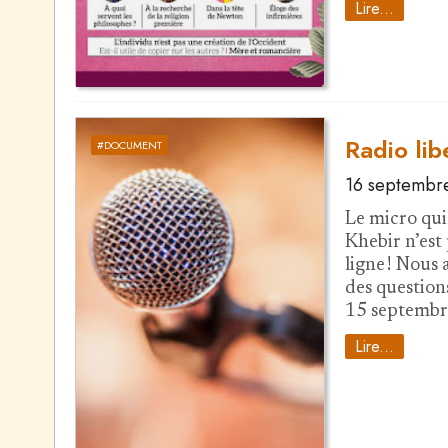
Lire...
Radio lib
#DOCUMENT
16 septembr
Le micro qui
Khebir n’est 
ligne ! Nous
des questions
15 septembr
Lire...