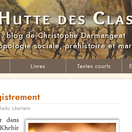
Hutte des Cla
blog de Christophe Darmangeat
opologie sociale, préhistoire et ma
Livres
Textes courts
E
egistrement
Radio Libertaire
r dans
Khebir