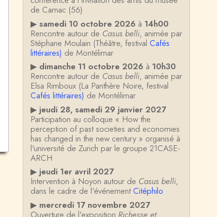
conférence à l'invitation des amis du musée
de Carnac (56)
▶
samedi 10 octobre 2026
à
14h00
Rencontre autour de
Casus belli
, animée par
Stéphane Moulain (Théâtre, festival
Cafés
littéraires)
de Montélimar
▶
dimanche 11 octobre 2026
à
10h30
Rencontre autour de
Casus belli
, animée par
Elsa Rimboux (La Panthère Noire, festival
Cafés littéraires)
de Montélimar
▶
jeudi 28, samedi 29 janvier 2027
Participation au colloque « How the
perception of past societies and economies
has changed in the new century » organisé à
l'université de Zurich par le groupe 21CASE-
ARCH
▶
jeudi 1er avril 2027
Intervention à Noyon autour de
Casus belli
,
dans le cadre de l'événement
Citéphilo
▶
mercredi 17 novembre 2027
Ouverture de l'exposition
Richesse et