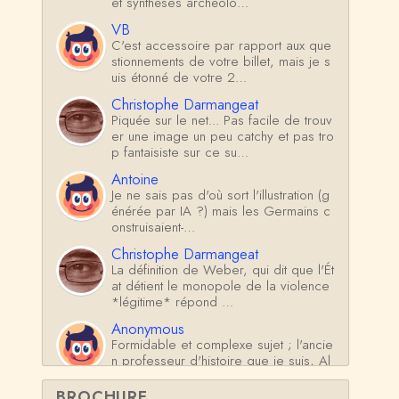
et synthèses archéolo…
VB
C'est accessoire par rapport aux que
stionnements de votre billet, mais je s
uis étonné de votre 2…
Christophe Darmangeat
Piquée sur le net... Pas facile de trouv
er une image un peu catchy et pas tro
p fantaisiste sur ce su…
Antoine
Je ne sais pas d'où sort l'illustration (g
énérée par IA ?) mais les Germains c
onstruisaient-…
Christophe Darmangeat
La définition de Weber, qui dit que l'Ét
at détient le monopole de la violence
*légitime* répond …
Anonymous
Formidable et complexe sujet ; l'ancie
n professeur d'histoire que je suis, Al
sacien de surcr…
BROCHURE