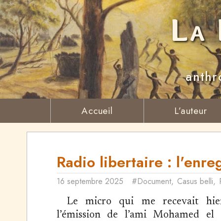
La 
anthr
Accueil
L’auteur
Radio libertaire : l'enr
16 septembre 2025
#Document
,
Casus belli
,
Le micro qui me recevait hie
l’émission de l’ami Mohamed el 