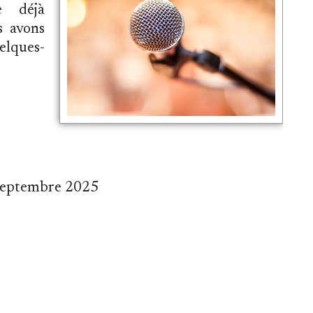
e déjà
s avons
elques-
 septembre 2025