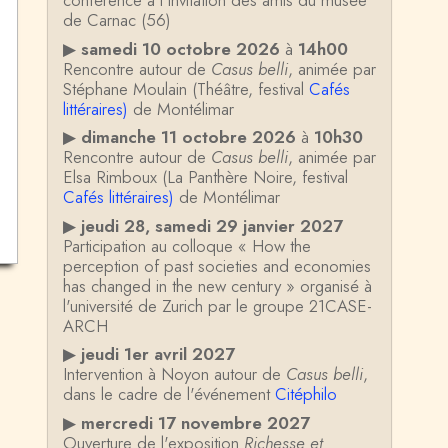
conférence à l'invitation des amis du musée
de Carnac (56)
▶
samedi 10 octobre 2026
à
14h00
Rencontre autour de
Casus belli
, animée par
Stéphane Moulain (Théâtre, festival
Cafés
littéraires)
de Montélimar
▶
dimanche 11 octobre 2026
à
10h30
Rencontre autour de
Casus belli
, animée par
Elsa Rimboux (La Panthère Noire, festival
Cafés littéraires)
de Montélimar
▶
jeudi 28, samedi 29 janvier 2027
Participation au colloque « How the
perception of past societies and economies
has changed in the new century » organisé à
l'université de Zurich par le groupe 21CASE-
ARCH
▶
jeudi 1er avril 2027
Intervention à Noyon autour de
Casus belli
,
dans le cadre de l'événement
Citéphilo
▶
mercredi 17 novembre 2027
Ouverture de l'exposition
Richesse et