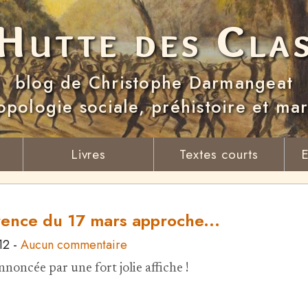
Hutte des Cla
blog de Christophe Darmangeat
opologie sociale, préhistoire et ma
Livres
Textes courts
E
rence du 17 mars approche...
12
-
Aucun commentaire
 annoncée par une fort jolie affiche !