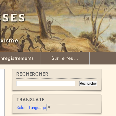
sses
rxisme
nregistrements
Sur le feu...
RECHERCHER
TRANSLATE
Select Language
▼