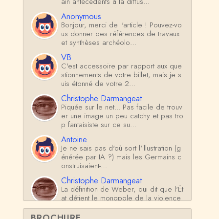
ain antécédents à la diffus…
Anonymous
Bonjour, merci de l'article ! Pouvez-vo
us donner des références de travaux
et synthèses archéolo…
VB
C'est accessoire par rapport aux que
stionnements de votre billet, mais je s
uis étonné de votre 2…
Christophe Darmangeat
Piquée sur le net... Pas facile de trouv
er une image un peu catchy et pas tro
p fantaisiste sur ce su…
Antoine
Je ne sais pas d'où sort l'illustration (g
énérée par IA ?) mais les Germains c
onstruisaient-…
Christophe Darmangeat
La définition de Weber, qui dit que l'Ét
at détient le monopole de la violence
*légitime* répond …
BROCHURE