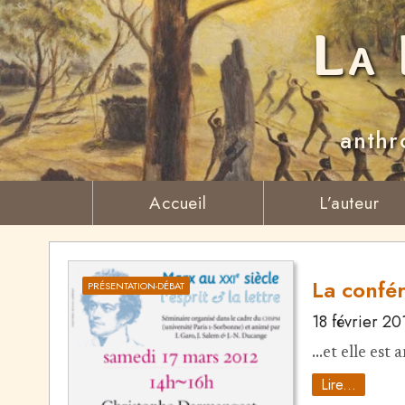
La 
anthr
Accueil
L’auteur
La confé
PRÉSENTATION-DÉBAT
18 février 20
...et elle est
Lire...