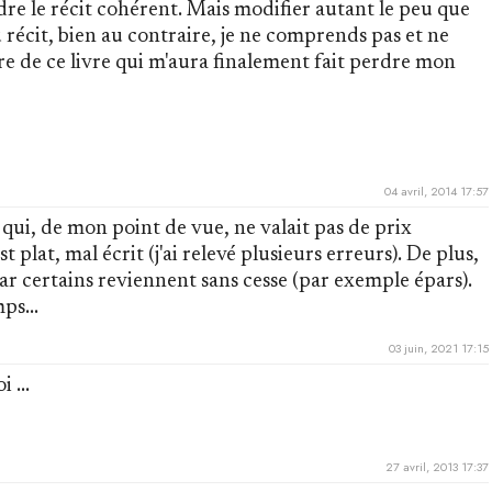
ndre le récit cohérent. Mais modifier autant le peu que
au récit, bien au contraire, je ne comprends pas et ne
re de ce livre qui m'aura finalement fait perdre mon
04 avril, 2014 17:57
e qui, de mon point de vue, ne valait pas de prix
t plat, mal écrit (j'ai relevé plusieurs erreurs). De plus,
r certains reviennent sans cesse (par exemple épars).
ps...
03 juin, 2021 17:15
 ...
27 avril, 2013 17:37