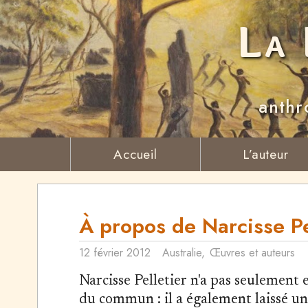
La 
anthr
Accueil
L’auteur
À propos de Narcisse Pe
12 février 2012
Australie
,
Œuvres et auteurs
Narcisse Pelletier n'a pas seulement 
du commun : il a également laissé u