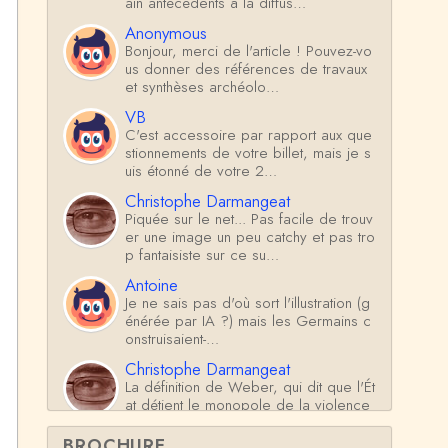
ain antécédents à la diffus…
Anonymous
Bonjour, merci de l'article ! Pouvez-vo
us donner des références de travaux
et synthèses archéolo…
VB
C'est accessoire par rapport aux que
stionnements de votre billet, mais je s
uis étonné de votre 2…
Christophe Darmangeat
Piquée sur le net... Pas facile de trouv
er une image un peu catchy et pas tro
p fantaisiste sur ce su…
Antoine
Je ne sais pas d'où sort l'illustration (g
énérée par IA ?) mais les Germains c
onstruisaient-…
Christophe Darmangeat
La définition de Weber, qui dit que l'Ét
at détient le monopole de la violence
*légitime* répond …
BROCHURE