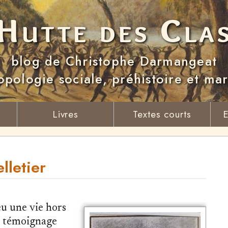
Hutte des Cla
blog de Christophe Darmangeat
opologie sociale, préhistoire et ma
Livres
Textes courts
E
lletier
eu une vie hors
n témoignage