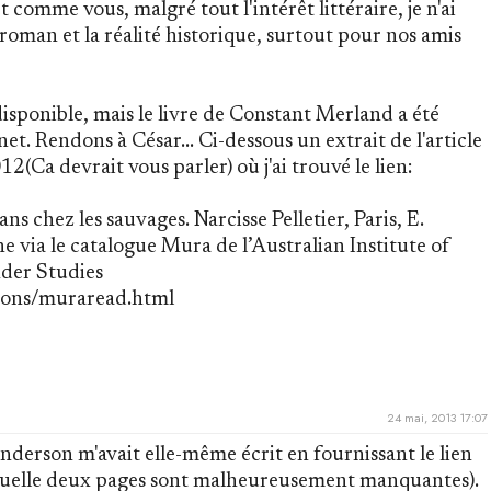
et comme vous, malgré tout l'intérêt littéraire, je n'ai
 roman et la réalité historique, surtout pour nos amis
disponible, mais le livre de Constant Merland a été
net. Rendons à César... Ci-dessous un extrait de l'article
(Ca devrait vous parler) où j'ai trouvé le lien:
s chez les sauvages. Narcisse Pelletier, Paris, E.
e via le catalogue Mura de l’Australian Institute of
nder Studies
tions/muraread.html
24 mai, 2013 17:07
nderson m'avait elle-même écrit en fournissant le lien
laquelle deux pages sont malheureusement manquantes).