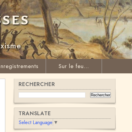
sses
rxisme
nregistrements
Sur le feu...
RECHERCHER
TRANSLATE
Select Language
▼