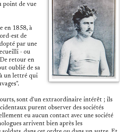
u point de vue
e en 1858, à
nord-est de
 adopté par une
ecueilli - ou
. De retour en
out oublié de sa
à un lettré qui
uvages".
ourts, sont d'un extraordinaire intérêt ; ils
Occidentaux purent observer des sociétés
uellement eu aucun contact avec une société
nologues arrivent bien après les
 soldats, dans cet ordre ou dans un autre. Et