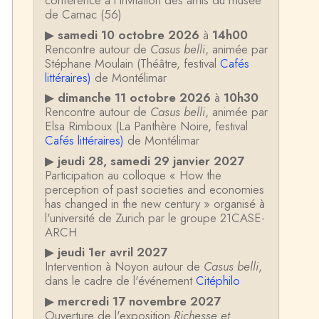
conférence à l'invitation des amis du musée
de Carnac (56)
▶
samedi 10 octobre 2026
à
14h00
Rencontre autour de
Casus belli
, animée par
Stéphane Moulain (Théâtre, festival
Cafés
littéraires)
de Montélimar
▶
dimanche 11 octobre 2026
à
10h30
Rencontre autour de
Casus belli
, animée par
Elsa Rimboux (La Panthère Noire, festival
Cafés littéraires)
de Montélimar
▶
jeudi 28, samedi 29 janvier 2027
Participation au colloque « How the
perception of past societies and economies
has changed in the new century » organisé à
l'université de Zurich par le groupe 21CASE-
ARCH
▶
jeudi 1er avril 2027
Intervention à Noyon autour de
Casus belli
,
dans le cadre de l'événement
Citéphilo
▶
mercredi 17 novembre 2027
Ouverture de l'exposition
Richesse et