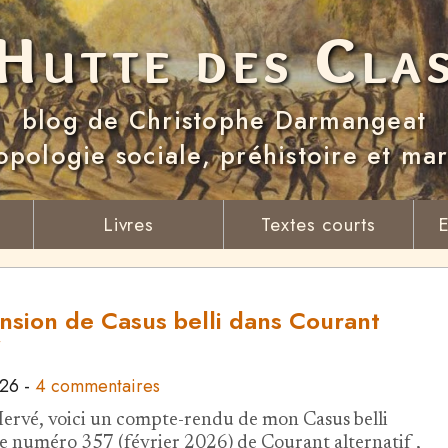
Hutte des Cla
blog de Christophe Darmangeat
opologie sociale, préhistoire et ma
Livres
Textes courts
E
nsion de Casus belli dans Courant
026
-
4 commentaires
ervé, voici un compte-rendu de mon Casus belli
le numéro 357 (février 2026) de Courant alternatif ,