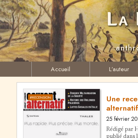
La 
anthr
Accueil
L’auteur
Une rece
#RECENSION
alternatif
25 février 2
Rédigé par H
publié dans 