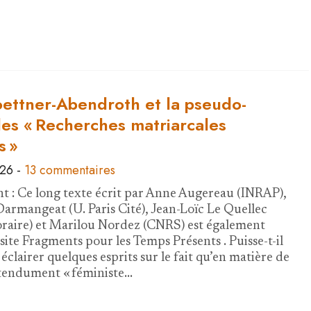
ettner-Abendroth et la pseudo-
des « Recherches matriarcales
s »
026
-
13 commentaires
t : Ce long texte écrit par Anne Augereau (INRAP),
armangeat (U. Paris Cité), Jean-Loïc Le Quellec
raire) et Marilou Nordez (CNRS) est également
 site Fragments pour les Temps Présents . Puisse-t-il
éclairer quelques esprits sur le fait qu’en matière de
étendument « féministe…