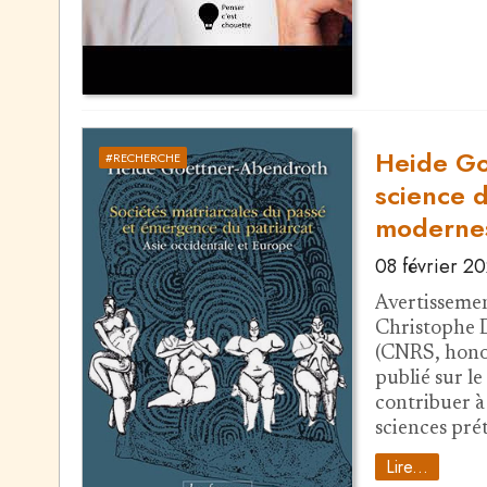
Heide Go
#RECHERCHE
science 
moderne
08 février 2
Avertissemen
Christophe D
(CNRS, hono
publié sur le
contribuer à 
sciences pr
Lire...