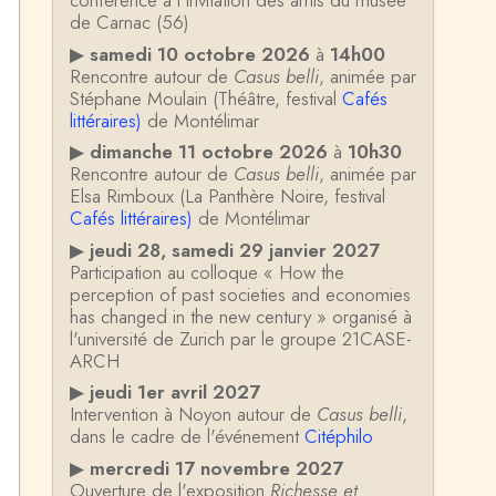
conférence à l'invitation des amis du musée
de Carnac (56)
▶
samedi 10 octobre 2026
à
14h00
Rencontre autour de
Casus belli
, animée par
Stéphane Moulain (Théâtre, festival
Cafés
littéraires)
de Montélimar
▶
dimanche 11 octobre 2026
à
10h30
Rencontre autour de
Casus belli
, animée par
Elsa Rimboux (La Panthère Noire, festival
Cafés littéraires)
de Montélimar
▶
jeudi 28, samedi 29 janvier 2027
Participation au colloque « How the
perception of past societies and economies
has changed in the new century » organisé à
l'université de Zurich par le groupe 21CASE-
ARCH
▶
jeudi 1er avril 2027
Intervention à Noyon autour de
Casus belli
,
dans le cadre de l'événement
Citéphilo
▶
mercredi 17 novembre 2027
Ouverture de l'exposition
Richesse et