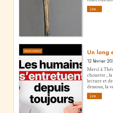
toutefois in
Lire...
Un long e
#DOCUMENT
12 février 2
Merci à Théo
chouette , la
lecture et de 
dessous, la v
Lire...