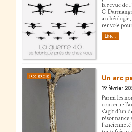
la revue de 
C. Darmangea
archéologie, 
renvoie pour
Lire...
Un arc pa
#RECHERCHE
19 février 2
Parmi les nom
concerne l’an
s’agit d’un 
résonnance a
l’ancienneté 