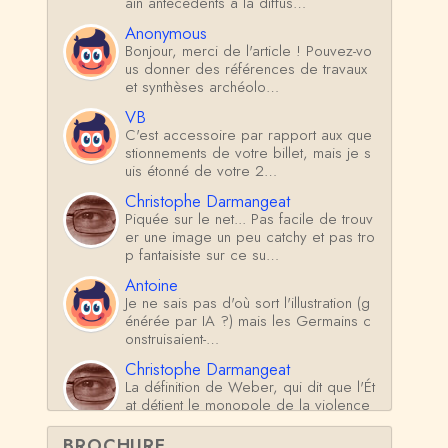
ain antécédents à la diffus…
Anonymous
Bonjour, merci de l'article ! Pouvez-vo
us donner des références de travaux
et synthèses archéolo…
VB
C'est accessoire par rapport aux que
stionnements de votre billet, mais je s
uis étonné de votre 2…
Christophe Darmangeat
Piquée sur le net... Pas facile de trouv
er une image un peu catchy et pas tro
p fantaisiste sur ce su…
Antoine
Je ne sais pas d'où sort l'illustration (g
énérée par IA ?) mais les Germains c
onstruisaient-…
Christophe Darmangeat
La définition de Weber, qui dit que l'Ét
at détient le monopole de la violence
*légitime* répond …
BROCHURE