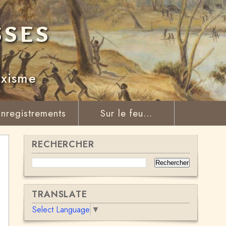
sses
rxisme
nregistrements
Sur le feu...
RECHERCHER
TRANSLATE
Select Language
▼