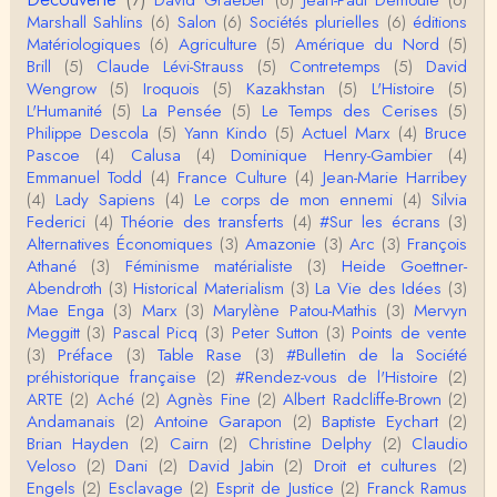
e n'ai lu qu'un de ses ouvrages et il…
Marshall Sahlins
(6)
Salon
(6)
Sociétés plurielles
(6)
éditions
Matériologiques
(6)
Agriculture
(5)
Amérique du Nord
(5)
Anonymous
Brill
(5)
Claude Lévi-Strauss
(5)
Contretemps
(5)
David
Homo sapiens a clairement évolué depuis 300 00
Wengrow
(5)
Iroquois
(5)
Kazakhstan
(5)
L'Histoire
(5)
0 ans. Tout d'abord, il y a la différence notable …
L'Humanité
(5)
La Pensée
(5)
Le Temps des Cerises
(5)
Philippe Descola
(5)
Yann Kindo
(5)
Actuel Marx
(4)
Bruce
Christophe Darmangeat
Pascoe
(4)
Calusa
(4)
Dominique Henry-Gambier
(4)
Cet article apporte de l'eau à mon moulin (si j'ose
Emmanuel Todd
(4)
France Culture
(4)
Jean-Marie Harribey
dire) en appuyant la réalité des torture…
(4)
Lady Sapiens
(4)
Le corps de mon ennemi
(4)
Silvia
Federici
(4)
Théorie des transferts
(4)
#Sur les écrans
(3)
roland chaudat
Alternatives Économiques
(3)
Amazonie
(3)
Arc
(3)
François
IROQUOIS CANNIBALISM: FACT NOT FICTIONTho
Athané
(3)
Féminisme matérialiste
(3)
Heide Goettner-
mas S. AblerUniversity of WaterlooBien que ce text
Abendroth
(3)
Historical Materialism
(3)
La Vie des Idées
(3)
e ne comp…
Mae Enga
(3)
Marx
(3)
Marylène Patou-Mathis
(3)
Mervyn
roland chaudat
Meggitt
(3)
Pascal Picq
(3)
Peter Sutton
(3)
Points de vente
Merci de relever ma généralisation hâtive en ce qu
(3)
Préface
(3)
Table Rase
(3)
#Bulletin de la Société
i concerne une hypothétique proportion relative e
préhistorique française
(2)
#Rendez-vous de l'Histoire
(2)
n…
ARTE
(2)
Aché
(2)
Agnès Fine
(2)
Albert Radcliffe-Brown
(2)
Christophe Darmangeat
Andamanais
(2)
Antoine Garapon
(2)
Baptiste Eychart
(2)
Pour ce qui est des effets de la variole, ils ont en
Brian Hayden
(2)
Cairn
(2)
Christine Delphy
(2)
Claudio
effet été catastrophiques 'une manière géné…
Veloso
(2)
Dani
(2)
David Jabin
(2)
Droit et cultures
(2)
Engels
(2)
Esclavage
(2)
Esprit de Justice
(2)
Franck Ramus