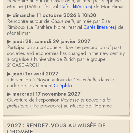
Rencontre autour de
Casus belli
, animée par Stéphane
Moulain (Théâtre, festival
Cafés littéraires)
de Montélimar
▶
dimanche 11 octobre 2026
à
10h30
Rencontre autour de
Casus belli
, animée par Elsa
Rimboux (La Panthère Noire, festival
Cafés littéraires)
de
Montélimar
▶
jeudi 28, samedi 29 janvier 2027
Participation au colloque « How the perception of past
societies and economies has changed in the new century
» organisé à l'université de Zurich par le groupe
21CASE-ARCH
▶
jeudi 1er avril 2027
Intervention à Noyon autour de
Casus belli
, dans le
cadre de l'événement
Citéphilo
▶
mercredi 17 novembre 2027
Ouverture de l'exposition
Richesse et pouvoir à la
préhistoire
(titre provisoire) au Musée de l'Homme
2027 : RENDEZ-VOUS AU MUSÉE DE
L'HOMME