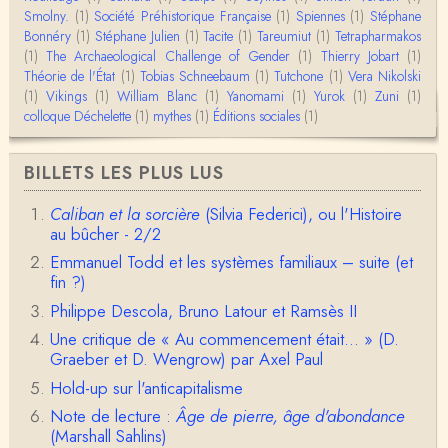
Smolny.
(1)
Bonjour,Merci pour l'article.Vous dîtes : "Pourquoi,
Société Préhistorique Française
(1)
Spiennes
(1)
Stéphane
en tant qu’êtres humains, devrions-nou…
Bonnéry
(1)
Stéphane Julien
(1)
Tacite
(1)
Tareumiut
(1)
Tetrapharmakos
(1)
The Archaeological Challenge of Gender
(1)
Thierry Jobart
(1)
Théorie de l'État
(1)
Tobias Schneebaum
(1)
Tutchone
(1)
Vera Nikolski
Christophe Darmangeat
(1)
Vikings
Envoyez moi un mail : cdarmangeat@gmail.com
(1)
William Blanc
(1)
Yanomami
(1)
Yurok
(1)
Zuni
(1)
colloque Déchelette
(1)
mythes
(1)
Éditions sociales
(1)
anne hebrard
BILLETS LES PLUS LUS
Bonjour, peut-on trouver maintenant le manuscrit d'Al
ain Testart de 2009, souvent cité ?
Caliban et la sorcière
(Silvia Federici), ou l'Histoire
au bûcher - 2/2
Claude Julien
Bonjour Monsieur,Récent abonné à votre blog, je vi
Emmanuel Todd et les systèmes familiaux – suite (et
ens de lire votre dernière publication, qui m’a be…
fin ?)
Philippe Descola, Bruno Latour et Ramsès II
Anonymous
1° Le message subliminal est celui-ci: il y a un sché
Une critique de « Au commencement était... » (D.
ma évolutif des sociétés, avec des stades infér…
Graeber et D. Wengrow) par Axel Paul
Hold-up sur l'anticapitalisme
Olivier Anselm
Note de lecture :
Âge de pierre, âge d'abondance
Une nouvelle fois, cher Christophe Darmangeat, m
erci pour l'intelligence et le sens salutaire de…
(Marshall Sahlins)