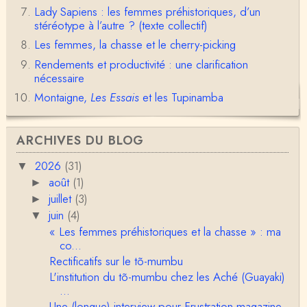
Lady Sapiens : les femmes préhistoriques, d’un
Christophe Darmangeat
stéréotype à l’autre ? (texte collectif)
Déjà, je ne vois pas pourquoi le pénis compterait
Les femmes, la chasse et le cherry-picking
moins que la peau ! ;-)Ensuite, je ne vois pas no…
Rendements et productivité : une clarification
Damian
nécessaire
Merci de cet excellent texte (même si il y a sans d
Montaigne,
Les Essais
et les Tupinamba
oute une faute de frappe dans la citation de A,
H…
Pierre
ARCHIVES DU BLOG
Bonjour,En fin de conférence vous évoquez les ca
uses de l'apparition de la notion d'égalité …
2026
(31)
▼
août
(1)
►
Christophe Darmangeat
juillet
(3)
►
En deux mots : vos questions sont légitimes, mais p
our la plupart d'entre elles, les données fon…
juin
(4)
▼
« Les femmes préhistoriques et la chasse » : ma
RV
co...
Le concept de genre est un sacré foutoir – même
Rectificatifs sur le tõ-mumbu
si l’on met de coté les acceptions récentes du mot
L'institution du tõ-mumbu chez les Aché (Guayaki)
c…
...
Anonymous
Une (longue) interview pour Frustration magazine