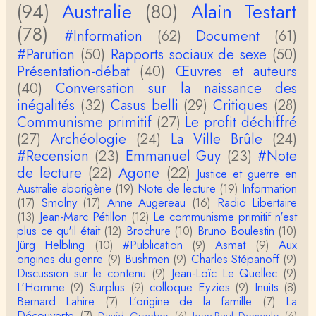
(94)
Australie
(80)
Alain Testart
Christophe Darmangeat
La plus récente, donc celle en français, la quatrièm
(78)
e, publiée chez La Découverte.Bonne lecture !
#Information
(62)
Document
(61)
#Parution
(50)
Rapports sociaux de sexe
(50)
Anonymous
Présentation-débat
(40)
Œuvres et auteurs
Actuellement c'est quelle édition qui est la plus à jo
(40)
Conversation sur la naissance des
ur? La dernière edition française ou celle…
inégalités
(32)
Casus belli
(29)
Critiques
(28)
Communisme primitif
(27)
Le profit déchiffré
roland chaudat
le sous-titre de l’article de la Lutte de Classes “No
(27)
Archéologie
(24)
La Ville Brûle
(24)
n, l’oppression des femmes n’a pas toujours exi…
#Recension
(23)
Emmanuel Guy
(23)
#Note
de lecture
(22)
Agone
(22)
Justice et guerre en
roland chaudat
Australie aborigène
(19)
Note de lecture
(19)
Information
Votre gourmandise sera probablement récompens
(17)
Smolny
(17)
Anne Augereau
(16)
Radio Libertaire
ée parce que Snow apporte "de l'eau à votre m
o…
(13)
Jean-Marc Pétillon
(12)
Le communisme primitif n'est
plus ce qu'il était
(12)
Brochure
(10)
Bruno Boulestin
(10)
Christophe Darmangeat
Jürg Helbling
(10)
#Publication
(9)
Asmat
(9)
Aux
...Et merci à vous pour Snow – qui m'a l'air d'être
origines du genre
(9)
Bushmen
(9)
Charles Stépanoff
(9)
davantage une histoire qu'une et…
Discussion sur le contenu
(9)
Jean-Loïc Le Quellec
(9)
L'Homme
(9)
Surplus
(9)
colloque Eyzies
(9)
Inuits
(8)
roland chaudat
Bernard Lahire
(7)
L'origine de la famille
(7)
La
Tout à fait d'accord avec vous et quant à Leacock j
Découverte
(7)
David Graeber
(6)
Jean-Paul Demoule
(6)