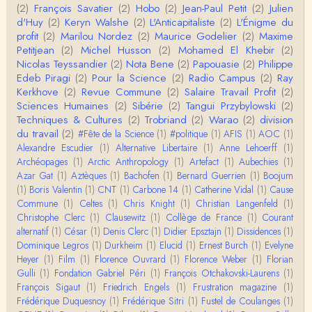
Roland Chaudat
(2)
François Savatier
(2)
Hobo
(2)
Jean-Paul Petit
(2)
Julien
L'histoire des populations autochtones profite certai
d'Huy
(2)
Keryn Walshe
(2)
L'Anticapitaliste
(2)
L'Énigme du
nement de ces reconstitutions dont la visit…
profit
(2)
Marilou Nordez
(2)
Maurice Godelier
(2)
Maxime
Petitjean
(2)
Michel Husson
(2)
Mohamed El Khebir
(2)
Anonymous
Nicolas Teyssandier
(2)
Nota Bene
(2)
Papouasie
(2)
Philippe
Je viens de regarder une vidéo de Pascal Picq sur
Edeb Piragi
(2)
Pour la Science
(2)
Radio Campus
(2)
Ray
"le blob" à l'instant. Mon premier r…
Kerkhove
(2)
Revue Commune
(2)
Salaire Travail Profit
(2)
Sciences Humaines
(2)
Sibérie
(2)
Tangui Przybylowski
(2)
Yves Le Dantec
Techniques & Cultures
(2)
Trobriand
(2)
Warao
(2)
division
En effet, par "hiérarchie" j'entendais surtout ce que
du travail
(2)
#Fête de la Science
(1)
#politique
(1)
AFIS
(1)
AOC
(1)
tu entends dans ton second point…
Alexandre Escudier
(1)
Alternative Libertaire
(1)
Anne Lehoerff
(1)
Archéopages
(1)
Arctic Anthropology
(1)
Artefact
(1)
Aubechies
(1)
Claude Julien
Azar Gat
(1)
Aztèques
(1)
Bachofen
(1)
Bernard Guerrien
(1)
Boojum
« Nous n’avons pas cessé, de toute évidence, d’êt
(1)
Boris Valentin
(1)
CNT
(1)
Carbone 14
(1)
Catherine Vidal
(1)
Cause
re ‘ethnocentriques’. Mais nous n’en sommes pas m
Commune
(1)
Celtes
(1)
Chris Knight
(1)
Christian Langenfeld
(1)
oi…
Christophe Clerc
(1)
Clausewitz
(1)
Collège de France
(1)
Courant
Christophe Darmangeat
alternatif
(1)
César
(1)
Denis Clerc
(1)
Didier Epsztajn
(1)
Dissidences
(1)
Encore une fois, l'histoire de la hiérarchie ne me s
Dominique Legros
(1)
Durkheim
(1)
Elucid
(1)
Ernest Burch
(1)
Evelyne
emble pas être le bon angle de discussion – …
Heyer
(1)
Film
(1)
Florence Ouvrard
(1)
Florence Weber
(1)
Florian
Gulli
(1)
Fondation Gabriel Péri
(1)
François Otchakovski-Laurens
(1)
Christophe Darmangeat
François Sigaut
(1)
Friedrich Engels
(1)
Frustration magazine
(1)
Évidemment, de toute façon c'est toujours de ma f
Frédérique Duquesnoy
(1)
Frédérique Sitri
(1)
Fustel de Coulanges
(1)
aute. ;-)