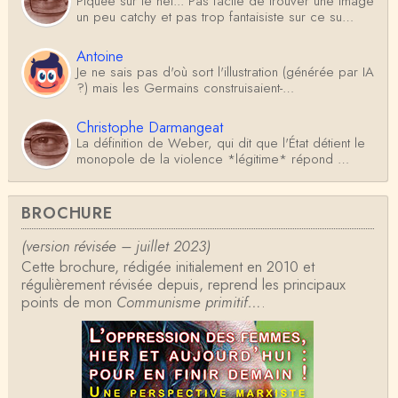
Piquée sur le net... Pas facile de trouver une image
un peu catchy et pas trop fantaisiste sur ce su…
Antoine
Je ne sais pas d'où sort l'illustration (générée par IA
?) mais les Germains construisaient-…
Christophe Darmangeat
La définition de Weber, qui dit que l'État détient le
monopole de la violence *légitime* répond …
Anonymous
BROCHURE
Formidable et complexe sujet ; l'ancien professeur
d'histoire que je suis, Alsacien de surcr…
(version révisée – juillet 2023)
Cette brochure, rédigée initialement en 2010 et
Tangui Przybylowski
régulièrement révisée depuis, reprend les principaux
Concernant Fustel de Coulanges, j'ai le souvenir
points de mon
d'avoir lu, il y a près de 10 ans, un autre…
Communisme primitif…
.
Jean-Paul Demoule
L'Etat ayant donc le monopole de la violence légiti
me, comment interpréter la situation états-un…