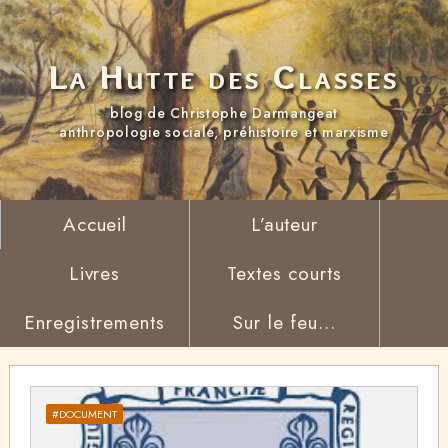
La Hutte des Classes
blog de Christophe Darmangeat
anthropologie sociale, préhistoire et marxisme
Accueil
L’auteur
Livres
Textes courts
Enregistrements
Sur le feu...
#DOCUMENT