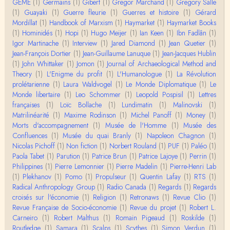
GEME
(1)
Germains
(1)
Gibert
(1)
Gregor Marchand
(1)
Gregory Salle
(1)
Guayaki
(1)
Guerre fleurie
(1)
Guerres et histoire
(1)
Gérard
Damian
Mordillat
(1)
Handbook of Marxism
(1)
Haymarket
(1)
Haymarket Books
Merci de ta réponse ! Pour les pénis, c'est de cell
(1)
Hominidés
(1)
Hopi
(1)
Hugo Meijer
(1)
Ian Keen
(1)
Ibn Fadlân
(1)
es qu'on écarte, car dans une société pat…
Igor Martinache
(1)
Interview
(1)
Jared Diamond
(1)
Jean Quetier
(1)
Jean-François Dortier
(1)
Jean-Guillaume Lanuque
(1)
Jean-Jacques Hublin
Yves Le Dantec
(1)
John Whittaker
(1)
Jomon
(1)
Journal of Archaeological Method and
Affligeant, ce documentaire. Ca me fait me deman
Theory
(1)
L'Enigme du profit
(1)
L'Humanologue
(1)
La Révolution
der : est-ce que tenter de revoir l'histoire des…
prolétarienne
(1)
Laura Waldvogel
(1)
Le Monde Diplomatique
(1)
Le
Monde libertaire
(1)
Leo Schommer
(1)
Leopold Pospisil
(1)
Lettres
Boudjemaa Sedira
françaises
(1)
Loïc Bollache
(1)
Lundimatin
(1)
Malinovski
(1)
Merci pour cet article méthodique. En effet, les "b
Matrilinéarité
(1)
Maxime Rodinson
(1)
Michel Panoff
(1)
Money
(1)
âtons-à-fouir" qu'on a pu trouver a…
Morts d'accompagnement
(1)
Musée de l'Homme
(1)
Musée des
Confluences
(1)
Musée du quai Branly
(1)
Napoleon Chagnon
(1)
Momo
Nicolas Pichoff
(1)
Non fiction
(1)
Norbert Rouland
(1)
PUF
(1)
Paléo
(1)
BonjourCette question de la remise en cause de l'i
Paola Tabet
(1)
Parution
(1)
Patrice Brun
(1)
Patrice Lajoye
(1)
Perrin
(1)
mage classique de sociétés vivant essentiellem…
Philippines
(1)
Pierre Lemonnier
(1)
Pierre Madelin
(1)
Pierre-Henri Lab
(1)
Plekhanov
(1)
Pomo
(1)
Propulseur
(1)
Quentin Lafay
(1)
RTS
(1)
Anonymous
Radical Anthropology Group
(1)
Radio Canada
(1)
Regards
(1)
Regards
Merci pour votre conférence au collège de France
croisés sur l'économie
(1)
Religion
(1)
Retronaws
(1)
Revue Clio
(1)
sur les femmes préhistoriques et la chasse, très c
Revue Française de Socio-économie
(1)
Revue du projet
(1)
Robert L.
l…
Carneiro
(1)
Robert Malthus
(1)
Romain Pigeaud
(1)
Roskilde
(1)
Routledge
(1)
Samara
(1)
Scalps
(1)
Scythes
(1)
Simon Verdun
(1)
Anonymous