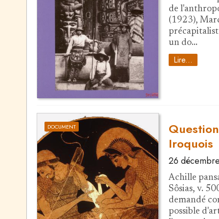
de l'anthrop
(1923), Marc
précapitalist
un do…
Lire...
Question
DOCUMENT
Iroquois
26 décembre
Achille pans
Sôsias, v. 50
demandé comm
possible d'ar