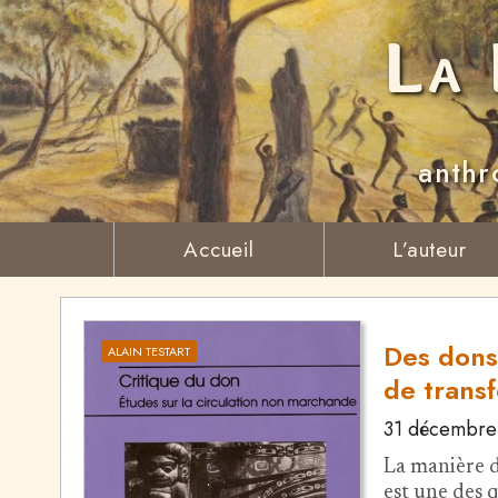
La 
anthr
Accueil
L’auteur
Des dons
ALAIN TESTART
de transf
31 décembre
La manière do
est une des 