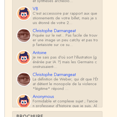
et synthèses archéolo…
VB
C'est accessoire par rapport aux que
stionnements de votre billet, mais je s
uis étonné de votre 2…
Christophe Darmangeat
Piquée sur le net... Pas facile de trouv
er une image un peu catchy et pas tro
p fantaisiste sur ce su…
Antoine
Je ne sais pas d'où sort l'illustration (g
énérée par IA ?) mais les Germains c
onstruisaient-…
Christophe Darmangeat
La définition de Weber, qui dit que l'Ét
at détient le monopole de la violence
*légitime* répond …
Anonymous
Formidable et complexe sujet ; l'ancie
n professeur d'histoire que je suis, Al
sacien de surcr…
BROCHURE