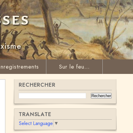
sses
rxisme
nregistrements
Sur le feu...
RECHERCHER
TRANSLATE
Select Language
▼