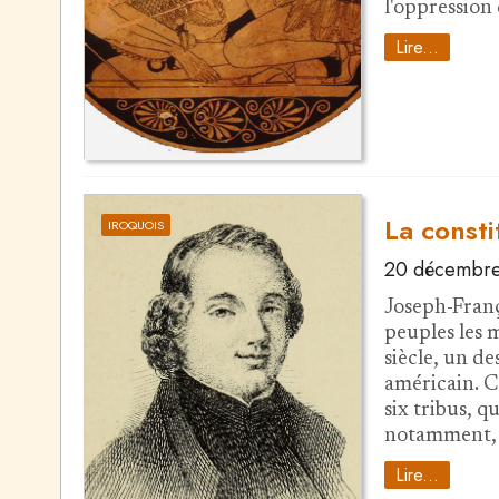
l'oppression
Lire...
La consti
IROQUOIS
20 décembre
Joseph-Franç
peuples les 
siècle, un d
américain. C'
six tribus, q
notamment,
Lire...