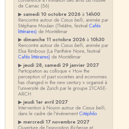
conférence à l'invitation des amis du musée
de Carnac (56)
▶
samedi 10 octobre 2026
à
14h00
Rencontre autour de
Casus belli
, animée par
Stéphane Moulain (Théâtre, festival
Cafés
littéraires)
de Montélimar
▶
dimanche 11 octobre 2026
à
10h30
Rencontre autour de
Casus belli
, animée par
Elsa Rimboux (La Panthère Noire, festival
Cafés littéraires)
de Montélimar
▶
jeudi 28, samedi 29 janvier 2027
Participation au colloque « How the
perception of past societies and economies
has changed in the new century » organisé à
l'université de Zurich par le groupe 21CASE-
ARCH
▶
jeudi 1er avril 2027
Intervention à Noyon autour de
Casus belli
,
dans le cadre de l'événement
Citéphilo
▶
mercredi 17 novembre 2027
Ouverture de l'exposition
Richesse et