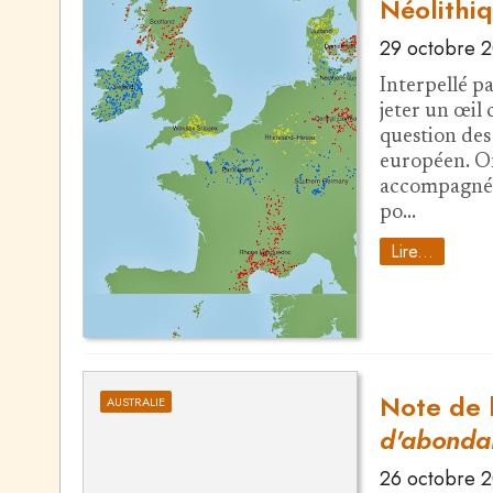
Néolithi
29 octobre 
Interpellé pa
jeter un œil 
question des
européen. On 
accompagnée 
po…
Lire...
Note de 
AUSTRALIE
d'abonda
26 octobre 