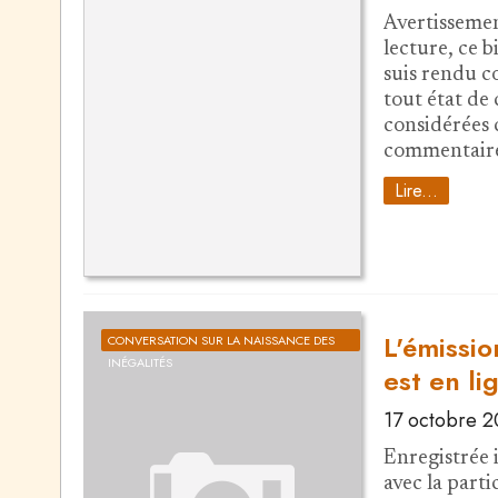
Avertisseme
lecture, ce b
suis rendu co
tout état de 
considérées 
commentaire
Lire...
L'émissio
CONVERSATION SUR LA NAISSANCE DES
INÉGALITÉS
est en li
17 octobre 2
Enregistrée i
avec la part