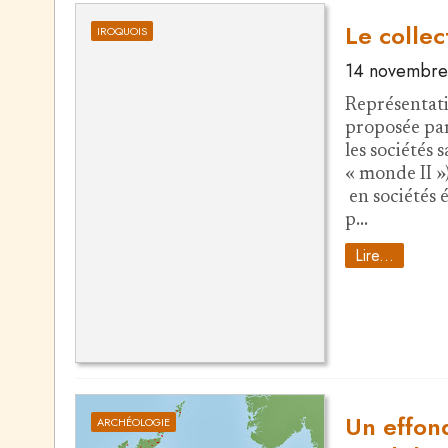
Le collec
IROQUOIS
14 novembre
Représentatio
proposée par 
les sociétés 
« monde II »
en sociétés é
p…
Lire...
Un effon
ARCHÉOLOGIE