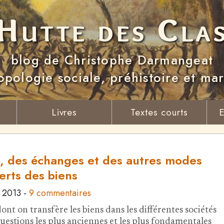
Hutte des Cla
blog de Christophe Darmangeat
opologie sociale, préhistoire et ma
Livres
Textes courts
E
, des échanges et des autres modes
erts des biens
 2013
-
9 commentaires
nt on transfère les biens dans les différentes sociétés
questions les plus anciennes et les plus fondamentales