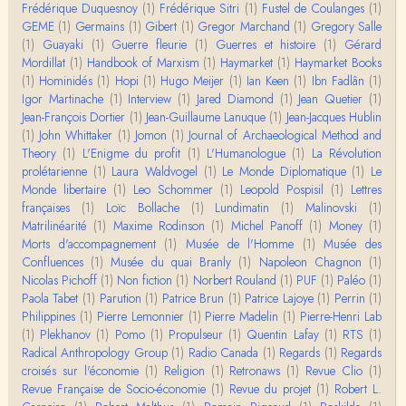
Merci de ta réponse ! Pour les pénis, c'est de cell
Frédérique Duquesnoy
(1)
Frédérique Sitri
(1)
Fustel de Coulanges
(1)
es qu'on écarte, car dans une société pat…
GEME
(1)
Germains
(1)
Gibert
(1)
Gregor Marchand
(1)
Gregory Salle
(1)
Guayaki
(1)
Guerre fleurie
(1)
Guerres et histoire
(1)
Gérard
Yves Le Dantec
Mordillat
(1)
Handbook of Marxism
(1)
Haymarket
(1)
Haymarket Books
Affligeant, ce documentaire. Ca me fait me deman
(1)
Hominidés
(1)
Hopi
(1)
Hugo Meijer
(1)
Ian Keen
(1)
Ibn Fadlân
(1)
der : est-ce que tenter de revoir l'histoire des…
Igor Martinache
(1)
Interview
(1)
Jared Diamond
(1)
Jean Quetier
(1)
Jean-François Dortier
(1)
Jean-Guillaume Lanuque
(1)
Jean-Jacques Hublin
Boudjemaa Sedira
(1)
John Whittaker
(1)
Jomon
(1)
Journal of Archaeological Method and
Merci pour cet article méthodique. En effet, les "b
Theory
(1)
L'Enigme du profit
(1)
L'Humanologue
(1)
La Révolution
âtons-à-fouir" qu'on a pu trouver a…
prolétarienne
(1)
Laura Waldvogel
(1)
Le Monde Diplomatique
(1)
Le
Monde libertaire
(1)
Leo Schommer
(1)
Leopold Pospisil
(1)
Lettres
Momo
françaises
(1)
Loïc Bollache
(1)
Lundimatin
(1)
Malinovski
(1)
BonjourCette question de la remise en cause de l'i
Matrilinéarité
(1)
Maxime Rodinson
(1)
Michel Panoff
(1)
Money
(1)
mage classique de sociétés vivant essentiellem…
Morts d'accompagnement
(1)
Musée de l'Homme
(1)
Musée des
Confluences
(1)
Musée du quai Branly
(1)
Napoleon Chagnon
(1)
Anonymous
Nicolas Pichoff
(1)
Non fiction
(1)
Norbert Rouland
(1)
PUF
(1)
Paléo
(1)
Merci pour votre conférence au collège de France
Paola Tabet
(1)
Parution
(1)
Patrice Brun
(1)
Patrice Lajoye
(1)
Perrin
(1)
sur les femmes préhistoriques et la chasse, très c
Philippines
(1)
Pierre Lemonnier
(1)
Pierre Madelin
(1)
Pierre-Henri Lab
l…
(1)
Plekhanov
(1)
Pomo
(1)
Propulseur
(1)
Quentin Lafay
(1)
RTS
(1)
Radical Anthropology Group
(1)
Radio Canada
(1)
Regards
(1)
Regards
Anonymous
croisés sur l'économie
Bonjour,Merci pour l'article.Vous dîtes : "Pourquoi,
(1)
Religion
(1)
Retronaws
(1)
Revue Clio
(1)
en tant qu’êtres humains, devrions-nou…
Revue Française de Socio-économie
(1)
Revue du projet
(1)
Robert L.