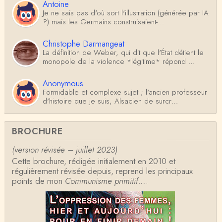
Antoine
Je ne sais pas d'où sort l'illustration (générée par IA
?) mais les Germains construisaient-…
Christophe Darmangeat
La définition de Weber, qui dit que l'État détient le
monopole de la violence *légitime* répond …
Anonymous
Formidable et complexe sujet ; l'ancien professeur
d'histoire que je suis, Alsacien de surcr…
Tangui Przybylowski
BROCHURE
Concernant Fustel de Coulanges, j'ai le souvenir
d'avoir lu, il y a près de 10 ans, un autre…
(version révisée – juillet 2023)
Cette brochure, rédigée initialement en 2010 et
Jean-Paul Demoule
régulièrement révisée depuis, reprend les principaux
L'Etat ayant donc le monopole de la violence légiti
points de mon
me, comment interpréter la situation états-un…
Communisme primitif…
.
Christophe Darmangeat
Je ne sais pas quelle est la couleur de ma ceintur
e, mais je suis bien d'accord avec vous sur le…