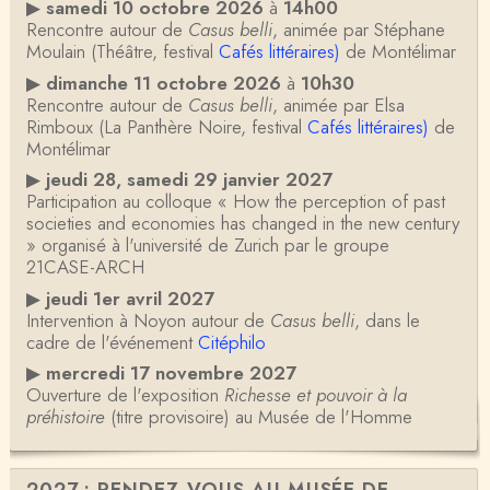
▶
samedi 10 octobre 2026
à
14h00
Rencontre autour de
Casus belli
, animée par Stéphane
Moulain (Théâtre, festival
Cafés littéraires)
de Montélimar
▶
dimanche 11 octobre 2026
à
10h30
Rencontre autour de
Casus belli
, animée par Elsa
Rimboux (La Panthère Noire, festival
Cafés littéraires)
de
Montélimar
▶
jeudi 28, samedi 29 janvier 2027
Participation au colloque « How the perception of past
societies and economies has changed in the new century
» organisé à l'université de Zurich par le groupe
21CASE-ARCH
▶
jeudi 1er avril 2027
Intervention à Noyon autour de
Casus belli
, dans le
cadre de l'événement
Citéphilo
▶
mercredi 17 novembre 2027
Ouverture de l'exposition
Richesse et pouvoir à la
préhistoire
(titre provisoire) au Musée de l'Homme
2027 : RENDEZ-VOUS AU MUSÉE DE