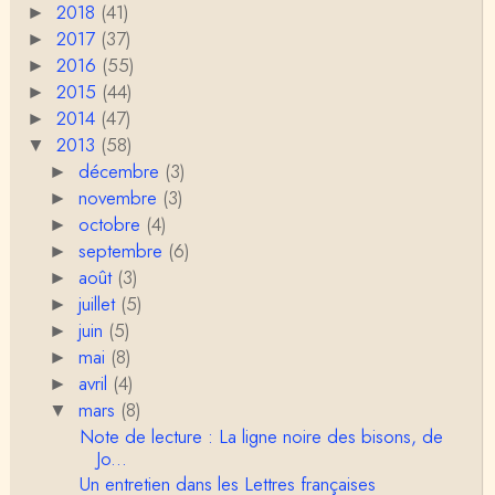
2018
(41)
►
Christophe Darmangeat
2017
C'est peut-être là où il faudrait s'entendre sur ce q
(37)
►
u'on appelle le genre, parce que j&…
2016
(55)
►
2015
(44)
►
Anonymous
2014
(47)
►
Je pense que VB a raison, mais j'ajouterais que la
2013
(58)
disparition du genre dont parle Christophe Da…
▼
décembre
(3)
►
Sylvain Lejeune
novembre
(3)
►
Bonjour, j'ai trouvé cette intervention au Collège de
octobre
(4)
►
France très stimulante, ce qui m'a fai…
septembre
(6)
►
août
(3)
►
Christophe Darmangeat
juillet
Lis cela (jusqu'au bout !) : https://www.lahuttedescl
(5)
►
asses.net/2018/06/xenophobie-primitive.html
juin
(5)
►
mai
(8)
►
Damian
avril
(4)
►
Bravo et Merci pour cette émission ! "la xénophobi
mars
(8)
e n'a pas attendu l'époque moderne po…
▼
Note de lecture : La ligne noire des bisons, de
Jo...
VB
Je trouve, au contraire, que la division sexuelle du t
Un entretien dans les Lettres françaises