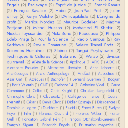
Engels
(2)
Esclavage
(2)
Esprit de Justice
(2)
Franck Ramus
Anonymous
(2)
François Savatier
(2)
Hobo
(2)
Jean-Paul Petit
(2)
Julien
Je viens de regarder une vidéo de Pascal Picq sur
d'Huy
(2)
Keryn Walshe
(2)
L'Anticapitaliste
(2)
L'Énigme du
"le blob" à l'instant. Mon premier r…
profit
(2)
Marilou Nordez
(2)
Maurice Godelier
(2)
Maxime
Petitjean
(2)
Michel Husson
(2)
Mohamed El Khebir
(2)
Yves Le Dantec
Nicolas Teyssandier
(2)
Nota Bene
(2)
Papouasie
(2)
Philippe
En effet, par "hiérarchie" j'entendais surtout ce que
Edeb Piragi
(2)
Pour la Science
(2)
Radio Campus
(2)
Ray
tu entends dans ton second point…
Kerkhove
(2)
Revue Commune
(2)
Salaire Travail Profit
(2)
Sciences Humaines
(2)
Sibérie
(2)
Tangui Przybylowski
(2)
Claude Julien
Techniques & Cultures
(2)
Trobriand
(2)
Warao
(2)
division
« Nous n’avons pas cessé, de toute évidence, d’êt
du travail
(2)
#Fête de la Science
(1)
#politique
(1)
AFIS
(1)
AOC
(1)
re ‘ethnocentriques’. Mais nous n’en sommes pas m
Alexandre Escudier
(1)
Alternative Libertaire
(1)
Anne Lehoerff
(1)
oi…
Archéopages
(1)
Arctic Anthropology
(1)
Artefact
(1)
Aubechies
(1)
Christophe Darmangeat
Azar Gat
(1)
Aztèques
(1)
Bachofen
(1)
Bernard Guerrien
(1)
Boojum
Encore une fois, l'histoire de la hiérarchie ne me s
(1)
Boris Valentin
(1)
CNT
(1)
Carbone 14
(1)
Catherine Vidal
(1)
Cause
emble pas être le bon angle de discussion – …
Commune
(1)
Celtes
(1)
Chris Knight
(1)
Christian Langenfeld
(1)
Christophe Clerc
(1)
Clausewitz
(1)
Collège de France
(1)
Courant
Christophe Darmangeat
alternatif
(1)
César
(1)
Denis Clerc
(1)
Didier Epsztajn
(1)
Dissidences
(1)
Évidemment, de toute façon c'est toujours de ma f
Dominique Legros
(1)
Durkheim
(1)
Elucid
(1)
Ernest Burch
(1)
Evelyne
aute. ;-)
Heyer
(1)
Film
(1)
Florence Ouvrard
(1)
Florence Weber
(1)
Florian
Gulli
(1)
Fondation Gabriel Péri
(1)
François Otchakovski-Laurens
(1)
Damian
François Sigaut
(1)
Friedrich Engels
(1)
Frustration magazine
(1)