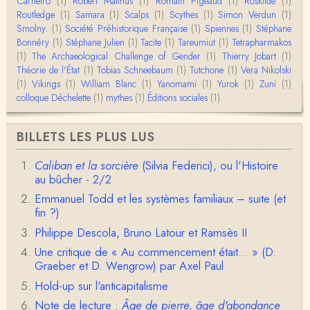
Carneiro
(1)
Robert Malthus
(1)
Romain Pigeaud
(1)
Roskilde
(1)
Routledge
(1)
Samara
(1)
Scalps
(1)
Scythes
(1)
Simon Verdun
(1)
Christophe Darmangeat
Smolny.
(1)
Envoyez moi un mail : cdarmangeat@gmail.com
Société Préhistorique Française
(1)
Spiennes
(1)
Stéphane
Bonnéry
(1)
Stéphane Julien
(1)
Tacite
(1)
Tareumiut
(1)
Tetrapharmakos
(1)
The Archaeological Challenge of Gender
(1)
Thierry Jobart
(1)
Théorie de l'État
(1)
Tobias Schneebaum
(1)
Tutchone
(1)
Vera Nikolski
anne hebrard
(1)
Vikings
Bonjour, peut-on trouver maintenant le manuscrit d'Al
(1)
William Blanc
(1)
Yanomami
(1)
Yurok
(1)
Zuni
(1)
ain Testart de 2009, souvent cité ?
colloque Déchelette
(1)
mythes
(1)
Éditions sociales
(1)
Claude Julien
BILLETS LES PLUS LUS
Bonjour Monsieur,Récent abonné à votre blog, je vi
ens de lire votre dernière publication, qui m’a be…
Caliban et la sorcière
(Silvia Federici), ou l'Histoire
au bûcher - 2/2
Anonymous
1° Le message subliminal est celui-ci: il y a un sché
Emmanuel Todd et les systèmes familiaux – suite (et
ma évolutif des sociétés, avec des stades infér…
fin ?)
Philippe Descola, Bruno Latour et Ramsès II
Olivier Anselm
Une nouvelle fois, cher Christophe Darmangeat, m
Une critique de « Au commencement était... » (D.
erci pour l'intelligence et le sens salutaire de…
Graeber et D. Wengrow) par Axel Paul
Hold-up sur l'anticapitalisme
Christophe Darmangeat
Note de lecture :
Âge de pierre, âge d'abondance
Déjà, je ne vois pas pourquoi le pénis compterait