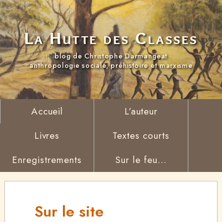
La Hutte des Classes
blog de Christophe Darmangeat
anthropologie sociale, préhistoire et marxisme
Accueil
L’auteur
Livres
Textes courts
Enregistrements
Sur le feu...
Sur le site