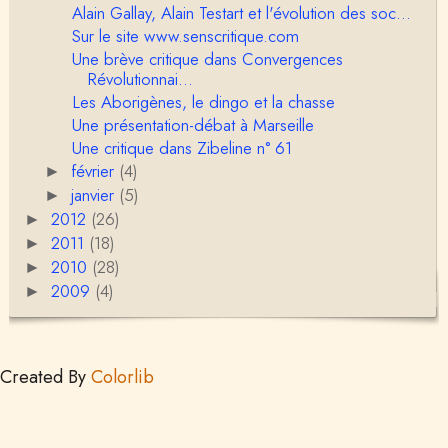
ravail résiste plutôt bien. Ce qui est spectac…
Alain Gallay, Alain Testart et l'évolution des soc...
Sur le site www.senscritique.com
Christophe Darmangeat
Une brève critique dans Convergences
Je n'ai pas de lumières particulières sur ce point. M
Révolutionnai...
on sentiment est que les médias scrutent l&…
Les Aborigènes, le dingo et la chasse
Une présentation-débat à Marseille
Christophe Darmangeat
Je commencerai par la seconde question. Bien qu
Une critique dans Zibeline n° 61
e mon nom n'ait pas été mentionné sous la plume
février
(4)
►
d…
janvier
(5)
►
Nadine
2012
(26)
►
Bonjour Christophe, merci pour cet exposé. Je me
2011
(18)
►
demande si ce sont les auteurs/trices des articles
2010
…
(28)
►
2009
(4)
►
Christophe Darmangeat
Pour commencer, je dois préciser que je n'ai pas
accès aux textes de Testart dont il est questio…
Created By
Anonymous
Colorlib
DEUX QUESTIONS A CHRISTOPHE1- Dans son exce
llent ouvrage sur le « Communisme primitif n’est plu
s ce …