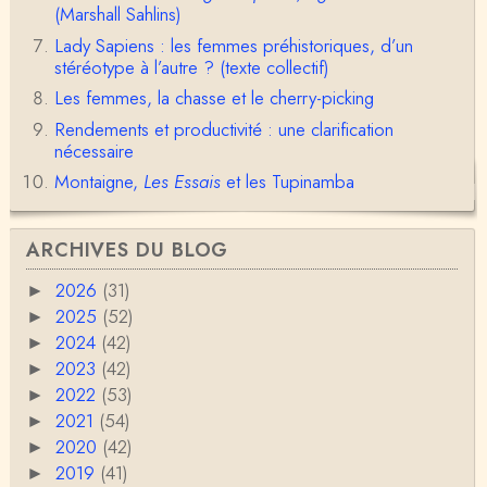
moins que la peau ! ;-)Ensuite, je ne vois pas no…
(Marshall Sahlins)
Lady Sapiens : les femmes préhistoriques, d’un
Damian
stéréotype à l’autre ? (texte collectif)
Merci de cet excellent texte (même si il y a sans d
Les femmes, la chasse et le cherry-picking
oute une faute de frappe dans la citation de A,
H…
Rendements et productivité : une clarification
nécessaire
Pierre
Bonjour,En fin de conférence vous évoquez les ca
Montaigne,
Les Essais
et les Tupinamba
uses de l'apparition de la notion d'égalité …
Christophe Darmangeat
ARCHIVES DU BLOG
En deux mots : vos questions sont légitimes, mais p
our la plupart d'entre elles, les données fon…
2026
(31)
►
2025
(52)
►
RV
2024
(42)
►
Le concept de genre est un sacré foutoir – même
si l’on met de coté les acceptions récentes du mot
2023
(42)
►
c…
2022
(53)
►
Anonymous
2021
(54)
►
Porteuses d'eau. Là les philosophes peuvent nous
2020
(42)
►
servir à quelque chose (Bachelard, Gilbert Dura…
2019
(41)
►