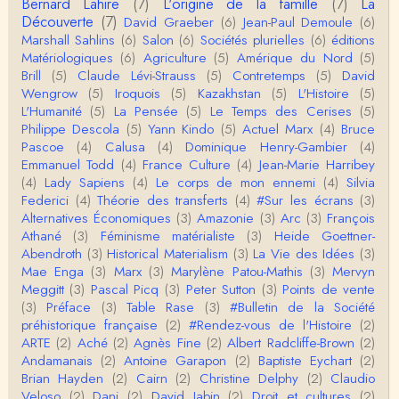
Bernard Lahire
(7)
L'origine de la famille
(7)
La
Homo sapiens a clairement évolué depuis 300 00
Découverte
(7)
David Graeber
(6)
Jean-Paul Demoule
(6)
0 ans. Tout d'abord, il y a la différence notable …
Marshall Sahlins
(6)
Salon
(6)
Sociétés plurielles
(6)
éditions
Matériologiques
(6)
Agriculture
(5)
Amérique du Nord
(5)
Christophe Darmangeat
Brill
(5)
Claude Lévi-Strauss
(5)
Contretemps
(5)
David
Cet article apporte de l'eau à mon moulin (si j'ose
Wengrow
(5)
Iroquois
(5)
Kazakhstan
(5)
L'Histoire
(5)
dire) en appuyant la réalité des torture…
L'Humanité
(5)
La Pensée
(5)
Le Temps des Cerises
(5)
Philippe Descola
(5)
Yann Kindo
(5)
Actuel Marx
(4)
Bruce
roland chaudat
Pascoe
(4)
Calusa
(4)
Dominique Henry-Gambier
(4)
IROQUOIS CANNIBALISM: FACT NOT FICTIONTho
Emmanuel Todd
(4)
France Culture
(4)
Jean-Marie Harribey
mas S. AblerUniversity of WaterlooBien que ce text
(4)
Lady Sapiens
(4)
Le corps de mon ennemi
(4)
Silvia
e ne comp…
Federici
(4)
Théorie des transferts
(4)
#Sur les écrans
(3)
roland chaudat
Alternatives Économiques
(3)
Amazonie
(3)
Arc
(3)
François
Merci de relever ma généralisation hâtive en ce qu
Athané
(3)
Féminisme matérialiste
(3)
Heide Goettner-
i concerne une hypothétique proportion relative e
Abendroth
(3)
Historical Materialism
(3)
La Vie des Idées
(3)
n…
Mae Enga
(3)
Marx
(3)
Marylène Patou-Mathis
(3)
Mervyn
Christophe Darmangeat
Meggitt
(3)
Pascal Picq
(3)
Peter Sutton
(3)
Points de vente
Pour ce qui est des effets de la variole, ils ont en
(3)
Préface
(3)
Table Rase
(3)
#Bulletin de la Société
effet été catastrophiques 'une manière géné…
préhistorique française
(2)
#Rendez-vous de l'Histoire
(2)
ARTE
(2)
Aché
(2)
Agnès Fine
(2)
Albert Radcliffe-Brown
(2)
Roland Chaudat
Andamanais
(2)
Antoine Garapon
(2)
Baptiste Eychart
(2)
L'histoire des populations autochtones profite certai
Brian Hayden
(2)
Cairn
(2)
Christine Delphy
(2)
Claudio
nement de ces reconstitutions dont la visit…
Veloso
(2)
Dani
(2)
David Jabin
(2)
Droit et cultures
(2)