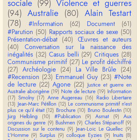
sociale
(99)
Violence et guerres
(94)
Australie
(80)
Alain Testart
Anonymous
Actuellement c'est quelle édition qui est la plus à jo
(78)
ur? La dernière edition française ou celle…
#Information
(62)
Document
(61)
#Parution
(50)
Rapports sociaux de sexe
(50)
roland chaudat
Présentation-débat
(40)
Œuvres et auteurs
le sous-titre de l’article de la Lutte de Classes “No
(40)
Conversation sur la naissance des
n, l’oppression des femmes n’a pas toujours exi…
inégalités
(32)
Casus belli
(29)
Critiques
(28)
Communisme primitif
(27)
Le profit déchiffré
roland chaudat
Votre gourmandise sera probablement récompens
(27)
Archéologie
(24)
La Ville Brûle
(24)
ée parce que Snow apporte "de l'eau à votre m
#Recension
(23)
Emmanuel Guy
(23)
#Note
o…
de lecture
(22)
Agone
(22)
Justice et guerre en
Christophe Darmangeat
Australie aborigène
(19)
Note de lecture
(19)
Information
...Et merci à vous pour Snow – qui m'a l'air d'être
(17)
Smolny
(17)
Anne Augereau
(16)
Radio Libertaire
davantage une histoire qu'une et…
(13)
Jean-Marc Pétillon
(12)
Le communisme primitif n'est
plus ce qu'il était
(12)
Brochure
(10)
Bruno Boulestin
(10)
roland chaudat
Jürg Helbling
(10)
#Publication
(9)
Asmat
(9)
Aux
Tout à fait d'accord avec vous et quant à Leacock j
origines du genre
(9)
Bushmen
(9)
Charles Stépanoff
(9)
e n'ai lu qu'un de ses ouvrages et il…
Discussion sur le contenu
(9)
Jean-Loïc Le Quellec
(9)
L'Homme
(9)
Surplus
(9)
colloque Eyzies
(9)
Inuits
(8)
Anonymous