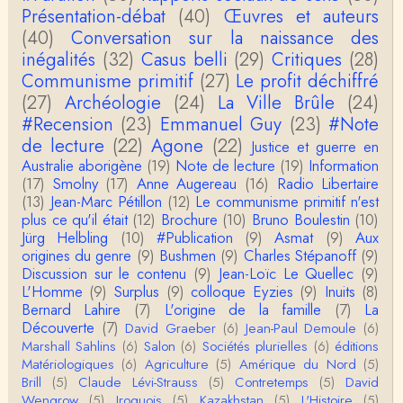
Anonymous
Présentation-débat
(40)
Œuvres et auteurs
Actuellement c'est quelle édition qui est la plus à jo
(40)
Conversation sur la naissance des
ur? La dernière edition française ou celle…
inégalités
(32)
Casus belli
(29)
Critiques
(28)
Communisme primitif
(27)
Le profit déchiffré
roland chaudat
le sous-titre de l’article de la Lutte de Classes “No
(27)
Archéologie
(24)
La Ville Brûle
(24)
n, l’oppression des femmes n’a pas toujours exi…
#Recension
(23)
Emmanuel Guy
(23)
#Note
de lecture
(22)
Agone
(22)
Justice et guerre en
roland chaudat
Australie aborigène
(19)
Note de lecture
(19)
Information
Votre gourmandise sera probablement récompens
(17)
Smolny
(17)
Anne Augereau
(16)
Radio Libertaire
ée parce que Snow apporte "de l'eau à votre m
o…
(13)
Jean-Marc Pétillon
(12)
Le communisme primitif n'est
plus ce qu'il était
(12)
Brochure
(10)
Bruno Boulestin
(10)
Christophe Darmangeat
Jürg Helbling
(10)
#Publication
(9)
Asmat
(9)
Aux
...Et merci à vous pour Snow – qui m'a l'air d'être
origines du genre
(9)
Bushmen
(9)
Charles Stépanoff
(9)
davantage une histoire qu'une et…
Discussion sur le contenu
(9)
Jean-Loïc Le Quellec
(9)
L'Homme
(9)
Surplus
(9)
colloque Eyzies
(9)
Inuits
(8)
roland chaudat
Bernard Lahire
(7)
L'origine de la famille
(7)
La
Tout à fait d'accord avec vous et quant à Leacock j
Découverte
(7)
David Graeber
(6)
Jean-Paul Demoule
(6)
e n'ai lu qu'un de ses ouvrages et il…
Marshall Sahlins
(6)
Salon
(6)
Sociétés plurielles
(6)
éditions
Matériologiques
(6)
Agriculture
(5)
Amérique du Nord
(5)
Anonymous
Brill
(5)
Claude Lévi-Strauss
(5)
Contretemps
(5)
David
Homo sapiens a clairement évolué depuis 300 00
Wengrow
(5)
Iroquois
(5)
Kazakhstan
(5)
L'Histoire
(5)
0 ans. Tout d'abord, il y a la différence notable …