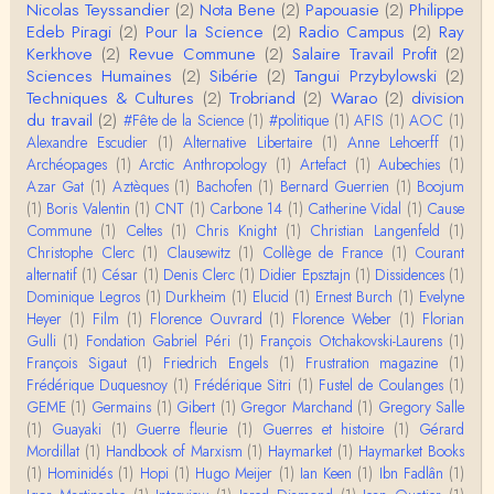
Anonymous
Nicolas Teyssandier
(2)
Nota Bene
(2)
Papouasie
(2)
Philippe
Je viens de regarder une vidéo de Pascal Picq sur
Edeb Piragi
(2)
Pour la Science
(2)
Radio Campus
(2)
Ray
"le blob" à l'instant. Mon premier r…
Kerkhove
(2)
Revue Commune
(2)
Salaire Travail Profit
(2)
Sciences Humaines
(2)
Sibérie
(2)
Tangui Przybylowski
(2)
Yves Le Dantec
Techniques & Cultures
(2)
Trobriand
(2)
Warao
(2)
division
En effet, par "hiérarchie" j'entendais surtout ce que
du travail
(2)
#Fête de la Science
(1)
#politique
(1)
AFIS
(1)
AOC
(1)
tu entends dans ton second point…
Alexandre Escudier
(1)
Alternative Libertaire
(1)
Anne Lehoerff
(1)
Archéopages
(1)
Arctic Anthropology
(1)
Artefact
(1)
Aubechies
(1)
Claude Julien
Azar Gat
(1)
Aztèques
(1)
Bachofen
(1)
Bernard Guerrien
(1)
Boojum
« Nous n’avons pas cessé, de toute évidence, d’êt
(1)
Boris Valentin
(1)
CNT
(1)
Carbone 14
(1)
Catherine Vidal
(1)
Cause
re ‘ethnocentriques’. Mais nous n’en sommes pas m
Commune
(1)
Celtes
(1)
Chris Knight
(1)
Christian Langenfeld
(1)
oi…
Christophe Clerc
(1)
Clausewitz
(1)
Collège de France
(1)
Courant
Christophe Darmangeat
alternatif
(1)
César
(1)
Denis Clerc
(1)
Didier Epsztajn
(1)
Dissidences
(1)
Encore une fois, l'histoire de la hiérarchie ne me s
Dominique Legros
(1)
Durkheim
(1)
Elucid
(1)
Ernest Burch
(1)
Evelyne
emble pas être le bon angle de discussion – …
Heyer
(1)
Film
(1)
Florence Ouvrard
(1)
Florence Weber
(1)
Florian
Gulli
(1)
Fondation Gabriel Péri
(1)
François Otchakovski-Laurens
(1)
Christophe Darmangeat
François Sigaut
(1)
Friedrich Engels
(1)
Frustration magazine
(1)
Évidemment, de toute façon c'est toujours de ma f
Frédérique Duquesnoy
(1)
Frédérique Sitri
(1)
Fustel de Coulanges
(1)
aute. ;-)
GEME
(1)
Germains
(1)
Gibert
(1)
Gregor Marchand
(1)
Gregory Salle
(1)
Guayaki
(1)
Guerre fleurie
(1)
Guerres et histoire
(1)
Gérard
Damian
Mordillat
(1)
Handbook of Marxism
(1)
Haymarket
(1)
Haymarket Books
Merci de ta réponse ! Pour les pénis, c'est de cell
(1)
Hominidés
(1)
Hopi
(1)
Hugo Meijer
(1)
Ian Keen
(1)
Ibn Fadlân
(1)
es qu'on écarte, car dans une société pat…