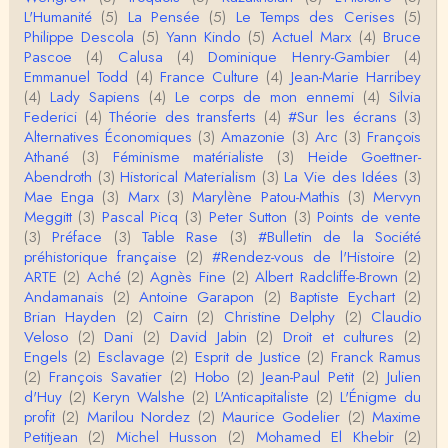
L'Humanité
(5)
La Pensée
(5)
Le Temps des Cerises
(5)
Philippe Descola
(5)
Yann Kindo
(5)
Actuel Marx
(4)
Bruce
Christophe Darmangeat
Pascoe
(4)
Calusa
(4)
Dominique Henry-Gambier
(4)
Cet article apporte de l'eau à mon moulin (si j'ose
Emmanuel Todd
(4)
France Culture
(4)
Jean-Marie Harribey
dire) en appuyant la réalité des torture…
(4)
Lady Sapiens
(4)
Le corps de mon ennemi
(4)
Silvia
Federici
(4)
Théorie des transferts
(4)
#Sur les écrans
(3)
roland chaudat
Alternatives Économiques
(3)
Amazonie
(3)
Arc
(3)
François
IROQUOIS CANNIBALISM: FACT NOT FICTIONTho
Athané
(3)
Féminisme matérialiste
(3)
Heide Goettner-
mas S. AblerUniversity of WaterlooBien que ce text
Abendroth
(3)
Historical Materialism
(3)
La Vie des Idées
(3)
e ne comp…
Mae Enga
(3)
Marx
(3)
Marylène Patou-Mathis
(3)
Mervyn
roland chaudat
Meggitt
(3)
Pascal Picq
(3)
Peter Sutton
(3)
Points de vente
Merci de relever ma généralisation hâtive en ce qu
(3)
Préface
(3)
Table Rase
(3)
#Bulletin de la Société
i concerne une hypothétique proportion relative e
préhistorique française
(2)
#Rendez-vous de l'Histoire
(2)
n…
ARTE
(2)
Aché
(2)
Agnès Fine
(2)
Albert Radcliffe-Brown
(2)
Christophe Darmangeat
Andamanais
(2)
Antoine Garapon
(2)
Baptiste Eychart
(2)
Pour ce qui est des effets de la variole, ils ont en
Brian Hayden
(2)
Cairn
(2)
Christine Delphy
(2)
Claudio
effet été catastrophiques 'une manière géné…
Veloso
(2)
Dani
(2)
David Jabin
(2)
Droit et cultures
(2)
Engels
(2)
Esclavage
(2)
Esprit de Justice
(2)
Franck Ramus
Roland Chaudat
(2)
François Savatier
(2)
Hobo
(2)
Jean-Paul Petit
(2)
Julien
L'histoire des populations autochtones profite certai
d'Huy
(2)
Keryn Walshe
(2)
L'Anticapitaliste
(2)
L'Énigme du
nement de ces reconstitutions dont la visit…
profit
(2)
Marilou Nordez
(2)
Maurice Godelier
(2)
Maxime
Petitjean
(2)
Michel Husson
(2)
Mohamed El Khebir
(2)