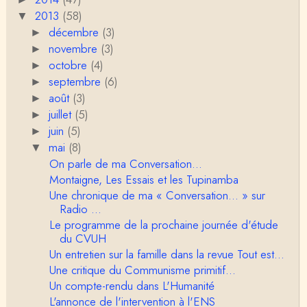
C'est peut-être là où il faudrait s'entendre sur ce q
2013
(58)
u'on appelle le genre, parce que j&…
▼
décembre
(3)
►
Anonymous
novembre
(3)
►
Je pense que VB a raison, mais j'ajouterais que la
octobre
(4)
►
disparition du genre dont parle Christophe Da…
septembre
(6)
►
août
(3)
►
Sylvain Lejeune
juillet
Bonjour, j'ai trouvé cette intervention au Collège de
(5)
►
France très stimulante, ce qui m'a fai…
juin
(5)
►
mai
(8)
▼
Christophe Darmangeat
On parle de ma Conversation...
Lis cela (jusqu'au bout !) : https://www.lahuttedescl
Montaigne, Les Essais et les Tupinamba
asses.net/2018/06/xenophobie-primitive.html
Une chronique de ma « Conversation... » sur
Radio ...
Damian
Bravo et Merci pour cette émission ! "la xénophobi
Le programme de la prochaine journée d'étude
e n'a pas attendu l'époque moderne po…
du CVUH
Un entretien sur la famille dans la revue Tout est...
VB
Une critique du Communisme primitif...
Je trouve, au contraire, que la division sexuelle du t
Un compte-rendu dans L'Humanité
ravail résiste plutôt bien. Ce qui est spectac…
L'annonce de l'intervention à l'ENS