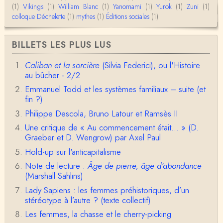
(1)
Vikings
Envoyez moi un mail : cdarmangeat@gmail.com
(1)
William Blanc
(1)
Yanomami
(1)
Yurok
(1)
Zuni
(1)
colloque Déchelette
(1)
mythes
(1)
Éditions sociales
(1)
anne hebrard
BILLETS LES PLUS LUS
Bonjour, peut-on trouver maintenant le manuscrit d'Al
ain Testart de 2009, souvent cité ?
Caliban et la sorcière
(Silvia Federici), ou l'Histoire
au bûcher - 2/2
Claude Julien
Bonjour Monsieur,Récent abonné à votre blog, je vi
Emmanuel Todd et les systèmes familiaux – suite (et
ens de lire votre dernière publication, qui m’a be…
fin ?)
Philippe Descola, Bruno Latour et Ramsès II
Anonymous
1° Le message subliminal est celui-ci: il y a un sché
Une critique de « Au commencement était... » (D.
ma évolutif des sociétés, avec des stades infér…
Graeber et D. Wengrow) par Axel Paul
Hold-up sur l'anticapitalisme
Olivier Anselm
Note de lecture :
Âge de pierre, âge d'abondance
Une nouvelle fois, cher Christophe Darmangeat, m
erci pour l'intelligence et le sens salutaire de…
(Marshall Sahlins)
Lady Sapiens : les femmes préhistoriques, d’un
Christophe Darmangeat
stéréotype à l’autre ? (texte collectif)
Déjà, je ne vois pas pourquoi le pénis compterait
Les femmes, la chasse et le cherry-picking
moins que la peau ! ;-)Ensuite, je ne vois pas no…