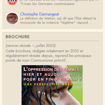
?) mais les Germains construisaient-…
Christophe Darmangeat
La définition de Weber, qui dit que l'État détient le
monopole de la violence *légitime* répond …
Anonymous
BROCHURE
Formidable et complexe sujet ; l'ancien professeur
d'histoire que je suis, Alsacien de surcr…
(version révisée – juillet 2023)
Cette brochure, rédigée initialement en 2010 et
Tangui Przybylowski
régulièrement révisée depuis, reprend les principaux
Concernant Fustel de Coulanges, j'ai le souvenir
points de mon
d'avoir lu, il y a près de 10 ans, un autre…
Communisme primitif…
.
Jean-Paul Demoule
L'Etat ayant donc le monopole de la violence légiti
me, comment interpréter la situation états-un…
Christophe Darmangeat
Je ne sais pas quelle est la couleur de ma ceintur
e, mais je suis bien d'accord avec vous sur le…