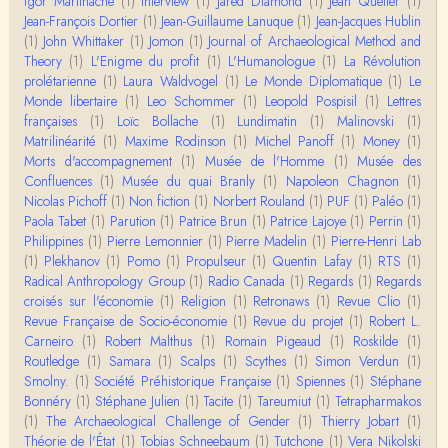
Igor Martinache
(1)
Interview
(1)
Jared Diamond
(1)
Jean Quetier
(1)
Jean-François Dortier
(1)
Jean-Guillaume Lanuque
(1)
Jean-Jacques Hublin
Yves Le Dantec
(1)
John Whittaker
(1)
Jomon
(1)
Journal of Archaeological Method and
Affligeant, ce documentaire. Ca me fait me deman
Theory
(1)
L'Enigme du profit
(1)
L'Humanologue
(1)
La Révolution
der : est-ce que tenter de revoir l'histoire des…
prolétarienne
(1)
Laura Waldvogel
(1)
Le Monde Diplomatique
(1)
Le
Monde libertaire
(1)
Leo Schommer
(1)
Leopold Pospisil
(1)
Lettres
Boudjemaa Sedira
françaises
(1)
Loïc Bollache
(1)
Lundimatin
(1)
Malinovski
(1)
Merci pour cet article méthodique. En effet, les "b
Matrilinéarité
(1)
Maxime Rodinson
(1)
Michel Panoff
(1)
Money
(1)
âtons-à-fouir" qu'on a pu trouver a…
Morts d'accompagnement
(1)
Musée de l'Homme
(1)
Musée des
Confluences
(1)
Musée du quai Branly
(1)
Napoleon Chagnon
(1)
Momo
Nicolas Pichoff
(1)
Non fiction
(1)
Norbert Rouland
(1)
PUF
(1)
Paléo
(1)
BonjourCette question de la remise en cause de l'i
Paola Tabet
(1)
Parution
(1)
Patrice Brun
(1)
Patrice Lajoye
(1)
Perrin
(1)
mage classique de sociétés vivant essentiellem…
Philippines
(1)
Pierre Lemonnier
(1)
Pierre Madelin
(1)
Pierre-Henri Lab
(1)
Plekhanov
(1)
Pomo
(1)
Propulseur
(1)
Quentin Lafay
(1)
RTS
(1)
Anonymous
Radical Anthropology Group
(1)
Radio Canada
(1)
Regards
(1)
Regards
Merci pour votre conférence au collège de France
croisés sur l'économie
(1)
Religion
(1)
Retronaws
(1)
Revue Clio
(1)
sur les femmes préhistoriques et la chasse, très c
Revue Française de Socio-économie
(1)
Revue du projet
(1)
Robert L.
l…
Carneiro
(1)
Robert Malthus
(1)
Romain Pigeaud
(1)
Roskilde
(1)
Routledge
(1)
Samara
(1)
Scalps
(1)
Scythes
(1)
Simon Verdun
(1)
Anonymous
Smolny.
(1)
Bonjour,Merci pour l'article.Vous dîtes : "Pourquoi,
Société Préhistorique Française
(1)
Spiennes
(1)
Stéphane
en tant qu’êtres humains, devrions-nou…
Bonnéry
(1)
Stéphane Julien
(1)
Tacite
(1)
Tareumiut
(1)
Tetrapharmakos
(1)
The Archaeological Challenge of Gender
(1)
Thierry Jobart
(1)
Théorie de l'État
(1)
Tobias Schneebaum
(1)
Tutchone
(1)
Vera Nikolski
Christophe Darmangeat