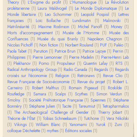
Theory
(1)
Évidemment, de toute façon c'est toujours de ma f
L'Enigme du profit
(1)
L'Humanologue
(1)
La Révolution
aute. ;-)
prolétarienne
(1)
Laura Waldvogel
(1)
Le Monde Diplomatique
(1)
Le
Monde libertaire
(1)
Leo Schommer
(1)
Leopold Pospisil
(1)
Lettres
françaises
(1)
Loïc Bollache
(1)
Lundimatin
(1)
Malinovski
(1)
Damian
Matrilinéarité
Merci de ta réponse ! Pour les pénis, c'est de cell
(1)
Maxime Rodinson
(1)
Michel Panoff
(1)
Money
(1)
es qu'on écarte, car dans une société pat…
Morts d'accompagnement
(1)
Musée de l'Homme
(1)
Musée des
Confluences
(1)
Musée du quai Branly
(1)
Napoleon Chagnon
(1)
Nicolas Pichoff
(1)
Non fiction
(1)
Norbert Rouland
(1)
PUF
(1)
Paléo
(1)
Yves Le Dantec
Paola Tabet
Affligeant, ce documentaire. Ca me fait me deman
(1)
Parution
(1)
Patrice Brun
(1)
Patrice Lajoye
(1)
Perrin
(1)
der : est-ce que tenter de revoir l'histoire des…
Philippines
(1)
Pierre Lemonnier
(1)
Pierre Madelin
(1)
Pierre-Henri Lab
(1)
Plekhanov
(1)
Pomo
(1)
Propulseur
(1)
Quentin Lafay
(1)
RTS
(1)
Radical Anthropology Group
(1)
Radio Canada
(1)
Regards
(1)
Regards
Boudjemaa Sedira
croisés sur l'économie
Merci pour cet article méthodique. En effet, les "b
(1)
Religion
(1)
Retronaws
(1)
Revue Clio
(1)
âtons-à-fouir" qu'on a pu trouver a…
Revue Française de Socio-économie
(1)
Revue du projet
(1)
Robert L.
Carneiro
(1)
Robert Malthus
(1)
Romain Pigeaud
(1)
Roskilde
(1)
Routledge
(1)
Samara
(1)
Scalps
(1)
Scythes
(1)
Simon Verdun
(1)
Momo
Smolny.
(1)
BonjourCette question de la remise en cause de l'i
Société Préhistorique Française
(1)
Spiennes
(1)
Stéphane
mage classique de sociétés vivant essentiellem…
Bonnéry
(1)
Stéphane Julien
(1)
Tacite
(1)
Tareumiut
(1)
Tetrapharmakos
(1)
The Archaeological Challenge of Gender
(1)
Thierry Jobart
(1)
Théorie de l'État
(1)
Tobias Schneebaum
(1)
Tutchone
(1)
Vera Nikolski
Anonymous
(1)
Vikings
Merci pour votre conférence au collège de France
(1)
William Blanc
(1)
Yanomami
(1)
Yurok
(1)
Zuni
(1)
sur les femmes préhistoriques et la chasse, très c
colloque Déchelette
(1)
mythes
(1)
Éditions sociales
(1)
l…