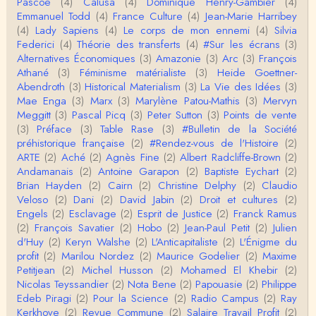
Pascoe
(4)
Calusa
(4)
Dominique Henry-Gambier
(4)
Tout à fait d'accord avec vous et quant à Leacock j
Emmanuel Todd
(4)
France Culture
(4)
Jean-Marie Harribey
e n'ai lu qu'un de ses ouvrages et il…
(4)
Lady Sapiens
(4)
Le corps de mon ennemi
(4)
Silvia
Federici
(4)
Théorie des transferts
(4)
#Sur les écrans
(3)
Anonymous
Alternatives Économiques
(3)
Amazonie
(3)
Arc
(3)
François
Homo sapiens a clairement évolué depuis 300 00
Athané
(3)
Féminisme matérialiste
(3)
Heide Goettner-
0 ans. Tout d'abord, il y a la différence notable …
Abendroth
(3)
Historical Materialism
(3)
La Vie des Idées
(3)
Mae Enga
(3)
Marx
(3)
Marylène Patou-Mathis
(3)
Mervyn
Christophe Darmangeat
Meggitt
(3)
Pascal Picq
(3)
Peter Sutton
(3)
Points de vente
Cet article apporte de l'eau à mon moulin (si j'ose
(3)
Préface
(3)
Table Rase
(3)
#Bulletin de la Société
dire) en appuyant la réalité des torture…
préhistorique française
(2)
#Rendez-vous de l'Histoire
(2)
ARTE
(2)
Aché
(2)
Agnès Fine
(2)
Albert Radcliffe-Brown
(2)
roland chaudat
Andamanais
(2)
Antoine Garapon
(2)
Baptiste Eychart
(2)
IROQUOIS CANNIBALISM: FACT NOT FICTIONTho
Brian Hayden
(2)
Cairn
(2)
Christine Delphy
(2)
Claudio
mas S. AblerUniversity of WaterlooBien que ce text
Veloso
(2)
Dani
(2)
David Jabin
(2)
Droit et cultures
(2)
e ne comp…
Engels
(2)
Esclavage
(2)
Esprit de Justice
(2)
Franck Ramus
roland chaudat
(2)
François Savatier
(2)
Hobo
(2)
Jean-Paul Petit
(2)
Julien
Merci de relever ma généralisation hâtive en ce qu
d'Huy
(2)
Keryn Walshe
(2)
L'Anticapitaliste
(2)
L'Énigme du
i concerne une hypothétique proportion relative e
profit
(2)
Marilou Nordez
(2)
Maurice Godelier
(2)
Maxime
n…
Petitjean
(2)
Michel Husson
(2)
Mohamed El Khebir
(2)
Christophe Darmangeat
Nicolas Teyssandier
(2)
Nota Bene
(2)
Papouasie
(2)
Philippe
Pour ce qui est des effets de la variole, ils ont en
Edeb Piragi
(2)
Pour la Science
(2)
Radio Campus
(2)
Ray
effet été catastrophiques 'une manière géné…
Kerkhove
(2)
Revue Commune
(2)
Salaire Travail Profit
(2)