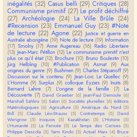
inégalités
(32)
Casus belli
(29)
Critiques
(28)
Communisme primitif
(27)
Le profit déchiffré
Christophe Darmangeat
(27)
Archéologie
La plus récente, donc celle en français, la quatrièm
(24)
La Ville Brûle
(24)
e, publiée chez La Découverte.Bonne lecture !
#Recension
(23)
Emmanuel Guy
(23)
#Note
de lecture
(22)
Agone
(22)
Justice et guerre en
Anonymous
Australie aborigène
(19)
Note de lecture
(19)
Information
Actuellement c'est quelle édition qui est la plus à jo
(17)
Smolny
(17)
Anne Augereau
(16)
Radio Libertaire
ur? La dernière edition française ou celle…
(13)
Jean-Marc Pétillon
(12)
Le communisme primitif n'est
plus ce qu'il était
(12)
Brochure
(10)
Bruno Boulestin
(10)
roland chaudat
Jürg Helbling
(10)
#Publication
(9)
Asmat
(9)
Aux
le sous-titre de l’article de la Lutte de Classes “No
origines du genre
(9)
Bushmen
(9)
Charles Stépanoff
(9)
n, l’oppression des femmes n’a pas toujours exi…
Discussion sur le contenu
(9)
Jean-Loïc Le Quellec
(9)
L'Homme
(9)
Surplus
(9)
colloque Eyzies
(9)
Inuits
(8)
roland chaudat
Bernard Lahire
(7)
L'origine de la famille
(7)
La
Votre gourmandise sera probablement récompens
Découverte
(7)
David Graeber
(6)
Jean-Paul Demoule
(6)
ée parce que Snow apporte "de l'eau à votre m
Marshall Sahlins
(6)
Salon
(6)
Sociétés plurielles
(6)
éditions
o…
Matériologiques
(6)
Agriculture
(5)
Amérique du Nord
(5)
Christophe Darmangeat
Brill
(5)
Claude Lévi-Strauss
(5)
Contretemps
(5)
David
...Et merci à vous pour Snow – qui m'a l'air d'être
Wengrow
(5)
Iroquois
(5)
Kazakhstan
(5)
L'Histoire
(5)
davantage une histoire qu'une et…
L'Humanité
(5)
La Pensée
(5)
Le Temps des Cerises
(5)
Philippe Descola
(5)
Yann Kindo
(5)
Actuel Marx
(4)
Bruce
roland chaudat