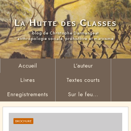
La Hutte des Classes
blog de Christophe Darmangeat
anthropologie sociale, préhistoire et marxisme
Accueil
L’auteur
Livres
Textes courts
Enregistrements
Sur le feu...
BROCHURE