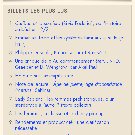
Anonymous
BILLETS LES PLUS LUS
Bonjour,Merci pour l'article.Vous dîtes : "Pourquoi,
en tant qu’êtres humains, devrions-nou…
Caliban et la sorcière
(Silvia Federici), ou l'Histoire
au bûcher - 2/2
Christophe Darmangeat
Envoyez moi un mail : cdarmangeat@gmail.com
Emmanuel Todd et les systèmes familiaux – suite (et
fin ?)
Philippe Descola, Bruno Latour et Ramsès II
anne hebrard
Une critique de « Au commencement était... » (D.
Bonjour, peut-on trouver maintenant le manuscrit d'Al
Graeber et D. Wengrow) par Axel Paul
ain Testart de 2009, souvent cité ?
Hold-up sur l'anticapitalisme
Claude Julien
Note de lecture :
Âge de pierre, âge d'abondance
Bonjour Monsieur,Récent abonné à votre blog, je vi
(Marshall Sahlins)
ens de lire votre dernière publication, qui m’a be…
Lady Sapiens : les femmes préhistoriques, d’un
Anonymous
stéréotype à l’autre ? (texte collectif)
1° Le message subliminal est celui-ci: il y a un sché
Les femmes, la chasse et le cherry-picking
ma évolutif des sociétés, avec des stades infér…
Rendements et productivité : une clarification
nécessaire
Olivier Anselm
Une nouvelle fois, cher Christophe Darmangeat, m