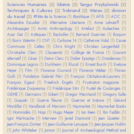
Sciences Humaines
(2)
Sibérie
(2)
Tangui Przybylowski
(2)
Roland Chaudat
Techniques & Cultures
(2)
Trobriand
(2)
Warao
(2)
division
L'histoire des populations autochtones profite certai
du travail
(2)
#Fête de la Science
(1)
#politique
(1)
AFIS
(1)
AOC
(1)
nement de ces reconstitutions dont la visit…
Alexandre Escudier
(1)
Alternative Libertaire
(1)
Anne Lehoerff
(1)
Archéopages
(1)
Arctic Anthropology
(1)
Artefact
(1)
Aubechies
(1)
Anonymous
Azar Gat
(1)
Aztèques
(1)
Bachofen
(1)
Bernard Guerrien
(1)
Boojum
Je viens de regarder une vidéo de Pascal Picq sur
(1)
Boris Valentin
(1)
CNT
(1)
Carbone 14
(1)
Catherine Vidal
(1)
Cause
"le blob" à l'instant. Mon premier r…
Commune
(1)
Celtes
(1)
Chris Knight
(1)
Christian Langenfeld
(1)
Christophe Clerc
(1)
Clausewitz
(1)
Collège de France
(1)
Courant
Yves Le Dantec
alternatif
(1)
César
(1)
Denis Clerc
(1)
Didier Epsztajn
(1)
Dissidences
(1)
En effet, par "hiérarchie" j'entendais surtout ce que
Dominique Legros
(1)
Durkheim
(1)
Elucid
(1)
Ernest Burch
(1)
Evelyne
tu entends dans ton second point…
Heyer
(1)
Film
(1)
Florence Ouvrard
(1)
Florence Weber
(1)
Florian
Gulli
(1)
Fondation Gabriel Péri
(1)
François Otchakovski-Laurens
(1)
Claude Julien
François Sigaut
(1)
Friedrich Engels
(1)
Frustration magazine
(1)
« Nous n’avons pas cessé, de toute évidence, d’êt
Frédérique Duquesnoy
(1)
Frédérique Sitri
(1)
Fustel de Coulanges
(1)
re ‘ethnocentriques’. Mais nous n’en sommes pas m
GEME
(1)
Germains
(1)
Gibert
(1)
Gregor Marchand
(1)
Gregory Salle
oi…
(1)
Guayaki
(1)
Guerre fleurie
(1)
Guerres et histoire
(1)
Gérard
Mordillat
(1)
Handbook of Marxism
(1)
Haymarket
(1)
Haymarket Books
Christophe Darmangeat
(1)
Hominidés
Encore une fois, l'histoire de la hiérarchie ne me s
(1)
Hopi
(1)
Hugo Meijer
(1)
Ian Keen
(1)
Ibn Fadlân
(1)
emble pas être le bon angle de discussion – …
Igor Martinache
(1)
Interview
(1)
Jared Diamond
(1)
Jean Quetier
(1)
Jean-François Dortier
(1)
Jean-Guillaume Lanuque
(1)
Jean-Jacques Hublin
(1)
John Whittaker
(1)
Jomon
(1)
Journal of Archaeological Method and
Christophe Darmangeat