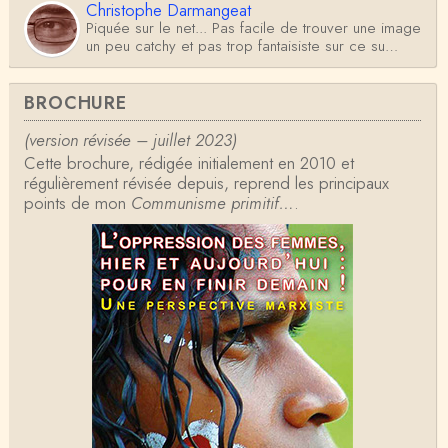
Christophe Darmangeat
Piquée sur le net... Pas facile de trouver une image
un peu catchy et pas trop fantaisiste sur ce su…
Antoine
BROCHURE
Je ne sais pas d'où sort l'illustration (générée par IA
?) mais les Germains construisaient-…
(version révisée – juillet 2023)
Cette brochure, rédigée initialement en 2010 et
Christophe Darmangeat
régulièrement révisée depuis, reprend les principaux
La définition de Weber, qui dit que l'État détient le
points de mon
Communisme primitif…
.
monopole de la violence *légitime* répond …
Anonymous
Formidable et complexe sujet ; l'ancien professeur
d'histoire que je suis, Alsacien de surcr…
Tangui Przybylowski
Concernant Fustel de Coulanges, j'ai le souvenir
d'avoir lu, il y a près de 10 ans, un autre…
Jean-Paul Demoule
L'Etat ayant donc le monopole de la violence légiti
me, comment interpréter la situation états-un…