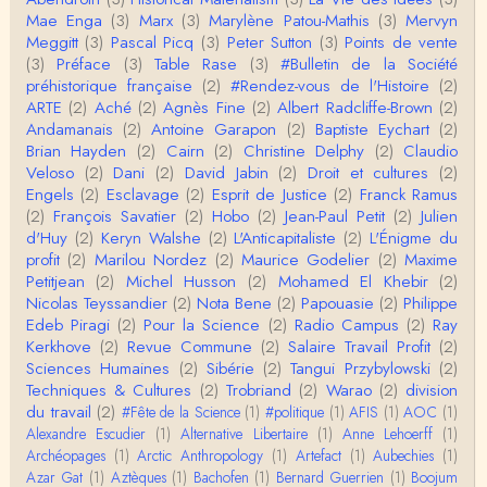
Mae Enga
(3)
Marx
(3)
Marylène Patou-Mathis
(3)
Mervyn
Christophe Darmangeat
Meggitt
(3)
Pascal Picq
(3)
Peter Sutton
(3)
Points de vente
Cet article apporte de l'eau à mon moulin (si j'ose
(3)
Préface
(3)
Table Rase
(3)
#Bulletin de la Société
dire) en appuyant la réalité des torture…
préhistorique française
(2)
#Rendez-vous de l'Histoire
(2)
ARTE
(2)
Aché
(2)
Agnès Fine
(2)
Albert Radcliffe-Brown
(2)
roland chaudat
Andamanais
(2)
Antoine Garapon
(2)
Baptiste Eychart
(2)
IROQUOIS CANNIBALISM: FACT NOT FICTIONTho
Brian Hayden
(2)
Cairn
(2)
Christine Delphy
(2)
Claudio
mas S. AblerUniversity of WaterlooBien que ce text
Veloso
(2)
Dani
(2)
David Jabin
(2)
Droit et cultures
(2)
e ne comp…
Engels
(2)
Esclavage
(2)
Esprit de Justice
(2)
Franck Ramus
roland chaudat
(2)
François Savatier
(2)
Hobo
(2)
Jean-Paul Petit
(2)
Julien
Merci de relever ma généralisation hâtive en ce qu
d'Huy
(2)
Keryn Walshe
(2)
L'Anticapitaliste
(2)
L'Énigme du
i concerne une hypothétique proportion relative e
profit
(2)
Marilou Nordez
(2)
Maurice Godelier
(2)
Maxime
n…
Petitjean
(2)
Michel Husson
(2)
Mohamed El Khebir
(2)
Christophe Darmangeat
Nicolas Teyssandier
(2)
Nota Bene
(2)
Papouasie
(2)
Philippe
Pour ce qui est des effets de la variole, ils ont en
Edeb Piragi
(2)
Pour la Science
(2)
Radio Campus
(2)
Ray
effet été catastrophiques 'une manière géné…
Kerkhove
(2)
Revue Commune
(2)
Salaire Travail Profit
(2)
Sciences Humaines
(2)
Sibérie
(2)
Tangui Przybylowski
(2)
Roland Chaudat
Techniques & Cultures
(2)
Trobriand
(2)
Warao
(2)
division
L'histoire des populations autochtones profite certai
du travail
(2)
#Fête de la Science
(1)
#politique
(1)
AFIS
(1)
AOC
(1)
nement de ces reconstitutions dont la visit…
Alexandre Escudier
(1)
Alternative Libertaire
(1)
Anne Lehoerff
(1)
Archéopages
(1)
Arctic Anthropology
(1)
Artefact
(1)
Aubechies
(1)
Anonymous
Azar Gat
(1)
Aztèques
(1)
Bachofen
(1)
Bernard Guerrien
(1)
Boojum