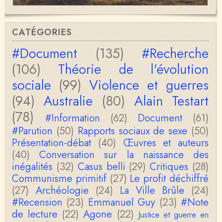
Bernard Fortier
message personnel pour Christophe: si besoin mo
CATÉGORIES
n mail est be.fo@free.frdomicilié à 65170 GUCHA
N je …
#Document
(135)
#Recherche
Bernard Fortier
(106)
Théorie de l'évolution
Merci Christophe pour votre perspicacité et votre
honnêteté intellectuelle, vous êtes passionnant.A …
sociale
(99)
Violence et guerres
(94)
Australie
(80)
Alain Testart
Christophe Darmangeat
Si, le lien fonctionne bel et bien, je viens de le véri
(78)
#Information
(62)
Document
(61)
fier. Il mène à la thèse de Jean-Claude Favin…
#Parution
(50)
Rapports sociaux de sexe
(50)
roland `chaudat
Présentation-débat
(40)
Œuvres et auteurs
le lien cité par BB ne fonctionne pas ( 6 ans aprè
(40)
Conversation sur la naissance des
s), dommage, mais j'ai la même impression que …
inégalités
(32)
Casus belli
(29)
Critiques
(28)
Communisme primitif
(27)
Le profit déchiffré
Christophe Darmangeat
(27)
Archéologie
La plus récente, donc celle en français, la quatrièm
(24)
La Ville Brûle
(24)
e, publiée chez La Découverte.Bonne lecture !
#Recension
(23)
Emmanuel Guy
(23)
#Note
de lecture
(22)
Agone
(22)
Justice et guerre en
Anonymous