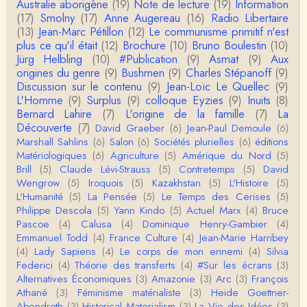
Australie aborigène
(19)
Note de lecture
(19)
Information
Actuellement c'est quelle édition qui est la plus à jo
(17)
Smolny
(17)
Anne Augereau
(16)
Radio Libertaire
ur? La dernière edition française ou celle…
(13)
Jean-Marc Pétillon
(12)
Le communisme primitif n'est
plus ce qu'il était
(12)
Brochure
(10)
Bruno Boulestin
(10)
roland chaudat
Jürg Helbling
(10)
#Publication
(9)
Asmat
(9)
Aux
le sous-titre de l’article de la Lutte de Classes “No
origines du genre
(9)
Bushmen
(9)
Charles Stépanoff
(9)
n, l’oppression des femmes n’a pas toujours exi…
Discussion sur le contenu
(9)
Jean-Loïc Le Quellec
(9)
L'Homme
(9)
Surplus
(9)
colloque Eyzies
(9)
Inuits
(8)
roland chaudat
Bernard Lahire
(7)
L'origine de la famille
(7)
La
Votre gourmandise sera probablement récompens
Découverte
(7)
David Graeber
(6)
Jean-Paul Demoule
(6)
ée parce que Snow apporte "de l'eau à votre m
Marshall Sahlins
(6)
Salon
(6)
Sociétés plurielles
(6)
éditions
o…
Matériologiques
(6)
Agriculture
(5)
Amérique du Nord
(5)
Christophe Darmangeat
Brill
(5)
Claude Lévi-Strauss
(5)
Contretemps
(5)
David
...Et merci à vous pour Snow – qui m'a l'air d'être
Wengrow
(5)
Iroquois
(5)
Kazakhstan
(5)
L'Histoire
(5)
davantage une histoire qu'une et…
L'Humanité
(5)
La Pensée
(5)
Le Temps des Cerises
(5)
Philippe Descola
(5)
Yann Kindo
(5)
Actuel Marx
(4)
Bruce
roland chaudat
Pascoe
(4)
Calusa
(4)
Dominique Henry-Gambier
(4)
Tout à fait d'accord avec vous et quant à Leacock j
Emmanuel Todd
(4)
France Culture
(4)
Jean-Marie Harribey
e n'ai lu qu'un de ses ouvrages et il…
(4)
Lady Sapiens
(4)
Le corps de mon ennemi
(4)
Silvia
Federici
(4)
Théorie des transferts
(4)
#Sur les écrans
(3)
Anonymous
Alternatives Économiques
(3)
Amazonie
(3)
Arc
(3)
François
Homo sapiens a clairement évolué depuis 300 00
Athané
(3)
Féminisme matérialiste
(3)
Heide Goettner-
0 ans. Tout d'abord, il y a la différence notable …
Abendroth
(3)
Historical Materialism
(3)
La Vie des Idées
(3)