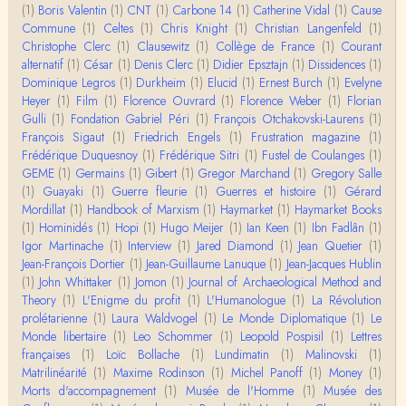
Je viens de regarder une vidéo de Pascal Picq sur
(1)
Boris Valentin
(1)
CNT
(1)
Carbone 14
(1)
Catherine Vidal
(1)
Cause
"le blob" à l'instant. Mon premier r…
Commune
(1)
Celtes
(1)
Chris Knight
(1)
Christian Langenfeld
(1)
Christophe Clerc
(1)
Clausewitz
(1)
Collège de France
(1)
Courant
Yves Le Dantec
alternatif
(1)
César
(1)
Denis Clerc
(1)
Didier Epsztajn
(1)
Dissidences
(1)
En effet, par "hiérarchie" j'entendais surtout ce que
Dominique Legros
(1)
Durkheim
(1)
Elucid
(1)
Ernest Burch
(1)
Evelyne
tu entends dans ton second point…
Heyer
(1)
Film
(1)
Florence Ouvrard
(1)
Florence Weber
(1)
Florian
Gulli
(1)
Fondation Gabriel Péri
(1)
François Otchakovski-Laurens
(1)
Claude Julien
François Sigaut
(1)
Friedrich Engels
(1)
Frustration magazine
(1)
« Nous n’avons pas cessé, de toute évidence, d’êt
Frédérique Duquesnoy
(1)
Frédérique Sitri
(1)
Fustel de Coulanges
(1)
re ‘ethnocentriques’. Mais nous n’en sommes pas m
GEME
(1)
Germains
(1)
Gibert
(1)
Gregor Marchand
(1)
Gregory Salle
oi…
(1)
Guayaki
(1)
Guerre fleurie
(1)
Guerres et histoire
(1)
Gérard
Mordillat
(1)
Handbook of Marxism
(1)
Haymarket
(1)
Haymarket Books
Christophe Darmangeat
(1)
Hominidés
Encore une fois, l'histoire de la hiérarchie ne me s
(1)
Hopi
(1)
Hugo Meijer
(1)
Ian Keen
(1)
Ibn Fadlân
(1)
emble pas être le bon angle de discussion – …
Igor Martinache
(1)
Interview
(1)
Jared Diamond
(1)
Jean Quetier
(1)
Jean-François Dortier
(1)
Jean-Guillaume Lanuque
(1)
Jean-Jacques Hublin
(1)
John Whittaker
(1)
Jomon
(1)
Journal of Archaeological Method and
Christophe Darmangeat
Theory
(1)
Évidemment, de toute façon c'est toujours de ma f
L'Enigme du profit
(1)
L'Humanologue
(1)
La Révolution
aute. ;-)
prolétarienne
(1)
Laura Waldvogel
(1)
Le Monde Diplomatique
(1)
Le
Monde libertaire
(1)
Leo Schommer
(1)
Leopold Pospisil
(1)
Lettres
françaises
(1)
Loïc Bollache
(1)
Lundimatin
(1)
Malinovski
(1)
Damian
Matrilinéarité
Merci de ta réponse ! Pour les pénis, c'est de cell
(1)
Maxime Rodinson
(1)
Michel Panoff
(1)
Money
(1)
es qu'on écarte, car dans une société pat…
Morts d'accompagnement
(1)
Musée de l'Homme
(1)
Musée des