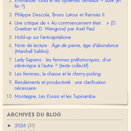
Emmanuel Todd et les systèmes familiaux – suite (et
fin ?)
Philippe Descola, Bruno Latour et Ramsès II
anne hebrard
Une critique de « Au commencement était... » (D.
Bonjour, peut-on trouver maintenant le manuscrit d'Al
Graeber et D. Wengrow) par Axel Paul
ain Testart de 2009, souvent cité ?
Hold-up sur l'anticapitalisme
Claude Julien
Note de lecture :
Âge de pierre, âge d'abondance
Bonjour Monsieur,Récent abonné à votre blog, je vi
(Marshall Sahlins)
ens de lire votre dernière publication, qui m’a be…
Lady Sapiens : les femmes préhistoriques, d’un
Anonymous
stéréotype à l’autre ? (texte collectif)
1° Le message subliminal est celui-ci: il y a un sché
Les femmes, la chasse et le cherry-picking
ma évolutif des sociétés, avec des stades infér…
Rendements et productivité : une clarification
nécessaire
Olivier Anselm
Une nouvelle fois, cher Christophe Darmangeat, m
Montaigne,
Les Essais
et les Tupinamba
erci pour l'intelligence et le sens salutaire de…
Christophe Darmangeat
ARCHIVES DU BLOG
Déjà, je ne vois pas pourquoi le pénis compterait
moins que la peau ! ;-)Ensuite, je ne vois pas no…
2026
(31)
►