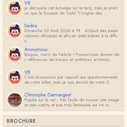
VB
Je découvre cet échange sur le tard, mais je préci
se que le bouquin de Todd "L'origine des …
Sedira
Dimanche 02 Août 2026 à 19 : 42Quid des pasto
ralismes éthiopien et africain antécédents à la diffu
s…
Anonymous
Bonjour, merci de l'article ! Pouvez-vous donner de
s références de travaux et synthèses archéolo…
VB
C'est accessoire par rapport aux questionnements
de votre billet, mais je suis étonné de votre 2…
Christophe Darmangeat
Piquée sur le net... Pas facile de trouver une image
un peu catchy et pas trop fantaisiste sur ce su…
Antoine
BROCHURE
Je ne sais pas d'où sort l'illustration (générée par IA