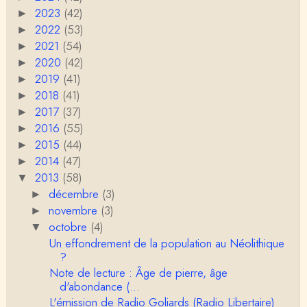
our la plupart d'entre elles, les données fon…
2023
(42)
►
2022
(53)
►
RV
2021
(54)
►
Le concept de genre est un sacré foutoir – même
2020
(42)
►
si l’on met de coté les acceptions récentes du mot
2019
c…
(41)
►
2018
(41)
►
Anonymous
2017
Porteuses d'eau. Là les philosophes peuvent nous
(37)
►
servir à quelque chose (Bachelard, Gilbert Dura…
2016
(55)
►
2015
(44)
►
Christophe Darmangeat
2014
(47)
►
C'est peut-être là où il faudrait s'entendre sur ce q
2013
(58)
u'on appelle le genre, parce que j&…
▼
décembre
(3)
►
Anonymous
novembre
(3)
►
Je pense que VB a raison, mais j'ajouterais que la
octobre
(4)
▼
disparition du genre dont parle Christophe Da…
Un effondrement de la population au Néolithique
?
Sylvain Lejeune
Note de lecture : Âge de pierre, âge
Bonjour, j'ai trouvé cette intervention au Collège de
d'abondance (...
France très stimulante, ce qui m'a fai…
L'émission de Radio Goliards (Radio Libertaire)