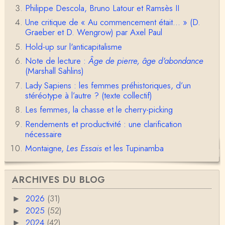
Philippe Descola, Bruno Latour et Ramsès II
Anonymous
1° Le message subliminal est celui-ci: il y a un sché
Une critique de « Au commencement était... » (D.
ma évolutif des sociétés, avec des stades infér…
Graeber et D. Wengrow) par Axel Paul
Hold-up sur l'anticapitalisme
Olivier Anselm
Note de lecture :
Âge de pierre, âge d'abondance
Une nouvelle fois, cher Christophe Darmangeat, m
erci pour l'intelligence et le sens salutaire de…
(Marshall Sahlins)
Lady Sapiens : les femmes préhistoriques, d’un
Christophe Darmangeat
stéréotype à l’autre ? (texte collectif)
Déjà, je ne vois pas pourquoi le pénis compterait
Les femmes, la chasse et le cherry-picking
moins que la peau ! ;-)Ensuite, je ne vois pas no…
Rendements et productivité : une clarification
Damian
nécessaire
Merci de cet excellent texte (même si il y a sans d
Montaigne,
Les Essais
et les Tupinamba
oute une faute de frappe dans la citation de A,
H…
Pierre
ARCHIVES DU BLOG
Bonjour,En fin de conférence vous évoquez les ca
uses de l'apparition de la notion d'égalité …
2026
(31)
►
2025
(52)
►
Christophe Darmangeat
2024
(42)
►
En deux mots : vos questions sont légitimes, mais p