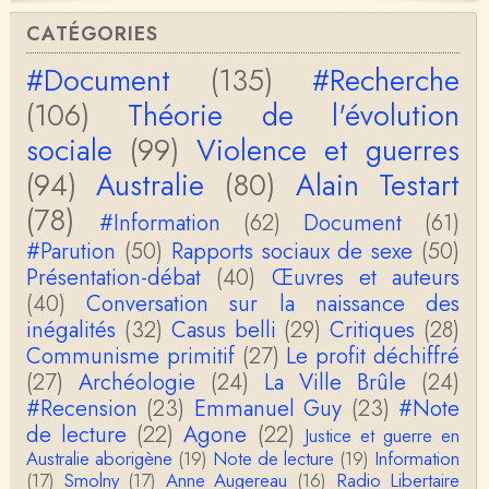
Christophe Darmangeat
Si, le lien fonctionne bel et bien, je viens de le véri
CATÉGORIES
fier. Il mène à la thèse de Jean-Claude Favin…
#Document
(135)
#Recherche
roland `chaudat
(106)
Théorie de l'évolution
le lien cité par BB ne fonctionne pas ( 6 ans aprè
s), dommage, mais j'ai la même impression que …
sociale
(99)
Violence et guerres
(94)
Australie
(80)
Alain Testart
Christophe Darmangeat
La plus récente, donc celle en français, la quatrièm
(78)
e, publiée chez La Découverte.Bonne lecture !
#Information
(62)
Document
(61)
#Parution
(50)
Rapports sociaux de sexe
(50)
Anonymous
Présentation-débat
(40)
Œuvres et auteurs
Actuellement c'est quelle édition qui est la plus à jo
(40)
Conversation sur la naissance des
ur? La dernière edition française ou celle…
inégalités
(32)
Casus belli
(29)
Critiques
(28)
Communisme primitif
(27)
Le profit déchiffré
roland chaudat
le sous-titre de l’article de la Lutte de Classes “No
(27)
Archéologie
(24)
La Ville Brûle
(24)
n, l’oppression des femmes n’a pas toujours exi…
#Recension
(23)
Emmanuel Guy
(23)
#Note
de lecture
(22)
Agone
(22)
Justice et guerre en
roland chaudat
Australie aborigène
(19)
Note de lecture
(19)
Information
Votre gourmandise sera probablement récompens
(17)
Smolny
(17)
Anne Augereau
(16)
Radio Libertaire
ée parce que Snow apporte "de l'eau à votre m