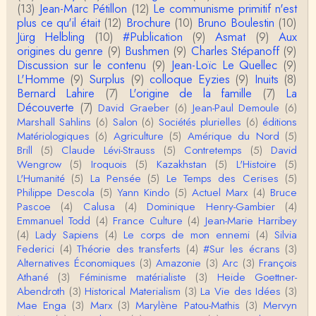
o…
(13)
Jean-Marc Pétillon
(12)
Le communisme primitif n'est
plus ce qu'il était
(12)
Brochure
(10)
Bruno Boulestin
(10)
Christophe Darmangeat
Jürg Helbling
(10)
#Publication
(9)
Asmat
(9)
Aux
...Et merci à vous pour Snow – qui m'a l'air d'être
origines du genre
(9)
Bushmen
(9)
Charles Stépanoff
(9)
davantage une histoire qu'une et…
Discussion sur le contenu
(9)
Jean-Loïc Le Quellec
(9)
L'Homme
(9)
Surplus
(9)
colloque Eyzies
(9)
Inuits
(8)
roland chaudat
Bernard Lahire
(7)
L'origine de la famille
(7)
La
Tout à fait d'accord avec vous et quant à Leacock j
Découverte
(7)
David Graeber
(6)
Jean-Paul Demoule
(6)
e n'ai lu qu'un de ses ouvrages et il…
Marshall Sahlins
(6)
Salon
(6)
Sociétés plurielles
(6)
éditions
Matériologiques
(6)
Agriculture
(5)
Amérique du Nord
(5)
Anonymous
Brill
(5)
Claude Lévi-Strauss
(5)
Contretemps
(5)
David
Homo sapiens a clairement évolué depuis 300 00
Wengrow
(5)
Iroquois
(5)
Kazakhstan
(5)
L'Histoire
(5)
0 ans. Tout d'abord, il y a la différence notable …
L'Humanité
(5)
La Pensée
(5)
Le Temps des Cerises
(5)
Philippe Descola
(5)
Yann Kindo
(5)
Actuel Marx
(4)
Bruce
Christophe Darmangeat
Pascoe
(4)
Calusa
(4)
Dominique Henry-Gambier
(4)
Cet article apporte de l'eau à mon moulin (si j'ose
Emmanuel Todd
(4)
France Culture
(4)
Jean-Marie Harribey
dire) en appuyant la réalité des torture…
(4)
Lady Sapiens
(4)
Le corps de mon ennemi
(4)
Silvia
Federici
(4)
Théorie des transferts
(4)
#Sur les écrans
(3)
roland chaudat
Alternatives Économiques
(3)
Amazonie
(3)
Arc
(3)
François
IROQUOIS CANNIBALISM: FACT NOT FICTIONTho
Athané
(3)
Féminisme matérialiste
(3)
Heide Goettner-
mas S. AblerUniversity of WaterlooBien que ce text
Abendroth
(3)
Historical Materialism
(3)
La Vie des Idées
(3)
e ne comp…
Mae Enga
(3)
Marx
(3)
Marylène Patou-Mathis
(3)
Mervyn
roland chaudat