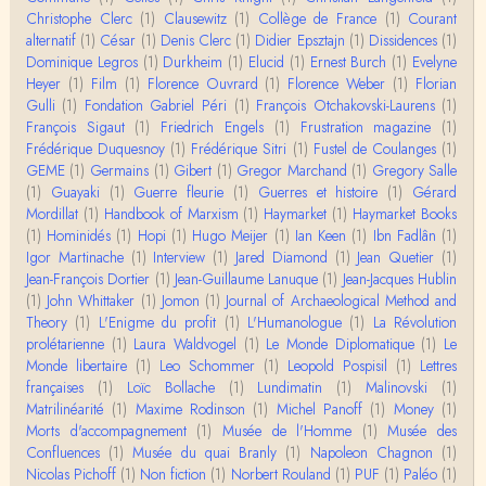
oi…
Christophe Clerc
(1)
Clausewitz
(1)
Collège de France
(1)
Courant
Christophe Darmangeat
alternatif
(1)
César
(1)
Denis Clerc
(1)
Didier Epsztajn
(1)
Dissidences
(1)
Encore une fois, l'histoire de la hiérarchie ne me s
Dominique Legros
(1)
Durkheim
(1)
Elucid
(1)
Ernest Burch
(1)
Evelyne
emble pas être le bon angle de discussion – …
Heyer
(1)
Film
(1)
Florence Ouvrard
(1)
Florence Weber
(1)
Florian
Gulli
(1)
Fondation Gabriel Péri
(1)
François Otchakovski-Laurens
(1)
Christophe Darmangeat
François Sigaut
(1)
Friedrich Engels
(1)
Frustration magazine
(1)
Évidemment, de toute façon c'est toujours de ma f
Frédérique Duquesnoy
(1)
Frédérique Sitri
(1)
Fustel de Coulanges
(1)
aute. ;-)
GEME
(1)
Germains
(1)
Gibert
(1)
Gregor Marchand
(1)
Gregory Salle
(1)
Guayaki
(1)
Guerre fleurie
(1)
Guerres et histoire
(1)
Gérard
Damian
Mordillat
(1)
Handbook of Marxism
(1)
Haymarket
(1)
Haymarket Books
Merci de ta réponse ! Pour les pénis, c'est de cell
(1)
Hominidés
(1)
Hopi
(1)
Hugo Meijer
(1)
Ian Keen
(1)
Ibn Fadlân
(1)
es qu'on écarte, car dans une société pat…
Igor Martinache
(1)
Interview
(1)
Jared Diamond
(1)
Jean Quetier
(1)
Jean-François Dortier
(1)
Jean-Guillaume Lanuque
(1)
Jean-Jacques Hublin
Yves Le Dantec
(1)
John Whittaker
(1)
Jomon
(1)
Journal of Archaeological Method and
Affligeant, ce documentaire. Ca me fait me deman
Theory
(1)
L'Enigme du profit
(1)
L'Humanologue
(1)
La Révolution
der : est-ce que tenter de revoir l'histoire des…
prolétarienne
(1)
Laura Waldvogel
(1)
Le Monde Diplomatique
(1)
Le
Monde libertaire
(1)
Leo Schommer
(1)
Leopold Pospisil
(1)
Lettres
Boudjemaa Sedira
françaises
(1)
Loïc Bollache
(1)
Lundimatin
(1)
Malinovski
(1)
Merci pour cet article méthodique. En effet, les "b
Matrilinéarité
(1)
Maxime Rodinson
(1)
Michel Panoff
(1)
Money
(1)
âtons-à-fouir" qu'on a pu trouver a…
Morts d'accompagnement
(1)
Musée de l'Homme
(1)
Musée des
Confluences
(1)
Musée du quai Branly
(1)
Napoleon Chagnon
(1)
Momo
Nicolas Pichoff
(1)
Non fiction
(1)
Norbert Rouland
(1)
PUF
(1)
Paléo
(1)