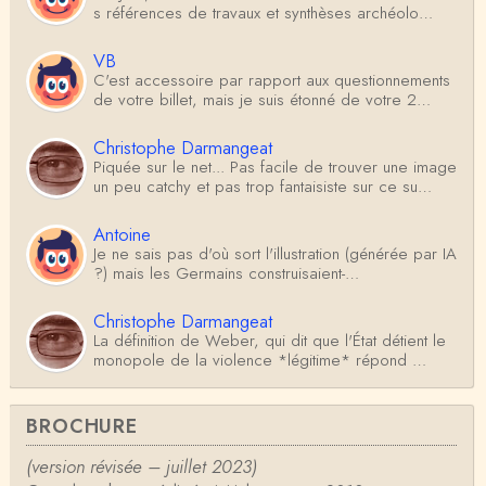
s références de travaux et synthèses archéolo…
VB
C'est accessoire par rapport aux questionnements
de votre billet, mais je suis étonné de votre 2…
Christophe Darmangeat
Piquée sur le net... Pas facile de trouver une image
un peu catchy et pas trop fantaisiste sur ce su…
Antoine
Je ne sais pas d'où sort l'illustration (générée par IA
?) mais les Germains construisaient-…
Christophe Darmangeat
La définition de Weber, qui dit que l'État détient le
monopole de la violence *légitime* répond …
Anonymous
BROCHURE
Formidable et complexe sujet ; l'ancien professeur
d'histoire que je suis, Alsacien de surcr…
(version révisée – juillet 2023)