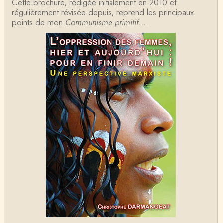
Cette brochure, rédigée initialement en 2010 et
Tangui Przybylowski
régulièrement révisée depuis, reprend les principaux
Concernant Fustel de Coulanges, j'ai le souvenir
points de mon
d'avoir lu, il y a près de 10 ans, un autre…
Communisme primitif…
.
Jean-Paul Demoule
L'Etat ayant donc le monopole de la violence légiti
me, comment interpréter la situation états-un…
Christophe Darmangeat
Je ne sais pas quelle est la couleur de ma ceintur
e, mais je suis bien d'accord avec vous sur le…
Christophe Darmangeat
C'est en effet un bon livre, tout à fait recommandab
le.
ChristianP
J'ai vu aujourd'hui que l'historienne Michelle Zancari
ni-Fournel a elle aussi écrit un e…
Nadine
Ce qui m’a déprimé quant à moi c’est de voir des
erreurs de raisonnement avec mon niveau ceinture