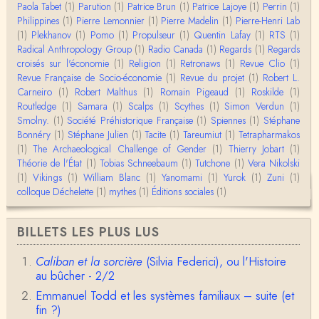
BonjourCette question de la remise en cause de l'i
Paola Tabet
(1)
Parution
(1)
Patrice Brun
(1)
Patrice Lajoye
(1)
Perrin
(1)
mage classique de sociétés vivant essentiellem…
Philippines
(1)
Pierre Lemonnier
(1)
Pierre Madelin
(1)
Pierre-Henri Lab
(1)
Plekhanov
(1)
Pomo
(1)
Propulseur
(1)
Quentin Lafay
(1)
RTS
(1)
Anonymous
Radical Anthropology Group
(1)
Radio Canada
(1)
Regards
(1)
Regards
Merci pour votre conférence au collège de France
croisés sur l'économie
(1)
Religion
(1)
Retronaws
(1)
Revue Clio
(1)
sur les femmes préhistoriques et la chasse, très c
Revue Française de Socio-économie
(1)
Revue du projet
(1)
Robert L.
l…
Carneiro
(1)
Robert Malthus
(1)
Romain Pigeaud
(1)
Roskilde
(1)
Routledge
(1)
Samara
(1)
Scalps
(1)
Scythes
(1)
Simon Verdun
(1)
Anonymous
Smolny.
(1)
Bonjour,Merci pour l'article.Vous dîtes : "Pourquoi,
Société Préhistorique Française
(1)
Spiennes
(1)
Stéphane
en tant qu’êtres humains, devrions-nou…
Bonnéry
(1)
Stéphane Julien
(1)
Tacite
(1)
Tareumiut
(1)
Tetrapharmakos
(1)
The Archaeological Challenge of Gender
(1)
Thierry Jobart
(1)
Théorie de l'État
(1)
Tobias Schneebaum
(1)
Tutchone
(1)
Vera Nikolski
Christophe Darmangeat
(1)
Vikings
Envoyez moi un mail : cdarmangeat@gmail.com
(1)
William Blanc
(1)
Yanomami
(1)
Yurok
(1)
Zuni
(1)
colloque Déchelette
(1)
mythes
(1)
Éditions sociales
(1)
anne hebrard
BILLETS LES PLUS LUS
Bonjour, peut-on trouver maintenant le manuscrit d'Al
ain Testart de 2009, souvent cité ?
Caliban et la sorcière
(Silvia Federici), ou l'Histoire
au bûcher - 2/2
Claude Julien
Bonjour Monsieur,Récent abonné à votre blog, je vi
Emmanuel Todd et les systèmes familiaux – suite (et
ens de lire votre dernière publication, qui m’a be…
fin ?)