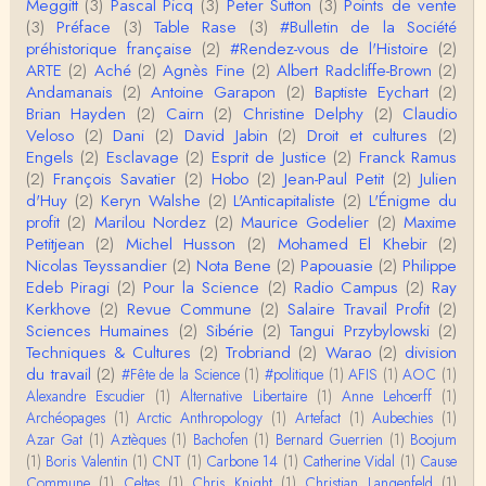
Meggitt
(3)
Pascal Picq
(3)
Peter Sutton
(3)
Points de vente
Merci de relever ma généralisation hâtive en ce qu
(3)
Préface
(3)
Table Rase
(3)
#Bulletin de la Société
i concerne une hypothétique proportion relative e
préhistorique française
(2)
#Rendez-vous de l'Histoire
(2)
n…
ARTE
(2)
Aché
(2)
Agnès Fine
(2)
Albert Radcliffe-Brown
(2)
Christophe Darmangeat
Andamanais
(2)
Antoine Garapon
(2)
Baptiste Eychart
(2)
Pour ce qui est des effets de la variole, ils ont en
Brian Hayden
(2)
Cairn
(2)
Christine Delphy
(2)
Claudio
effet été catastrophiques 'une manière géné…
Veloso
(2)
Dani
(2)
David Jabin
(2)
Droit et cultures
(2)
Engels
(2)
Esclavage
(2)
Esprit de Justice
(2)
Franck Ramus
Roland Chaudat
(2)
François Savatier
(2)
Hobo
(2)
Jean-Paul Petit
(2)
Julien
L'histoire des populations autochtones profite certai
d'Huy
(2)
Keryn Walshe
(2)
L'Anticapitaliste
(2)
L'Énigme du
nement de ces reconstitutions dont la visit…
profit
(2)
Marilou Nordez
(2)
Maurice Godelier
(2)
Maxime
Petitjean
(2)
Michel Husson
(2)
Mohamed El Khebir
(2)
Anonymous
Nicolas Teyssandier
(2)
Nota Bene
(2)
Papouasie
(2)
Philippe
Je viens de regarder une vidéo de Pascal Picq sur
Edeb Piragi
(2)
Pour la Science
(2)
Radio Campus
(2)
Ray
"le blob" à l'instant. Mon premier r…
Kerkhove
(2)
Revue Commune
(2)
Salaire Travail Profit
(2)
Sciences Humaines
(2)
Sibérie
(2)
Tangui Przybylowski
(2)
Yves Le Dantec
Techniques & Cultures
(2)
Trobriand
(2)
Warao
(2)
division
En effet, par "hiérarchie" j'entendais surtout ce que
du travail
(2)
#Fête de la Science
(1)
#politique
(1)
AFIS
(1)
AOC
(1)
tu entends dans ton second point…
Alexandre Escudier
(1)
Alternative Libertaire
(1)
Anne Lehoerff
(1)
Archéopages
(1)
Arctic Anthropology
(1)
Artefact
(1)
Aubechies
(1)
Claude Julien
Azar Gat
(1)
Aztèques
(1)
Bachofen
(1)
Bernard Guerrien
(1)
Boojum
« Nous n’avons pas cessé, de toute évidence, d’êt
(1)
Boris Valentin
(1)
CNT
(1)
Carbone 14
(1)
Catherine Vidal
(1)
Cause
re ‘ethnocentriques’. Mais nous n’en sommes pas m
Commune
(1)
Celtes
(1)
Chris Knight
(1)
Christian Langenfeld
(1)