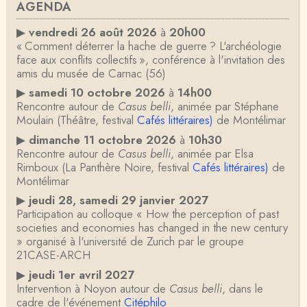
AGENDA
▶
vendredi 26 août 2026
à
20h00
« Comment déterrer la hache de guerre ? L'archéologie
face aux conflits collectifs », conférence à l'invitation des
amis du musée de Carnac (56)
▶
samedi 10 octobre 2026
à
14h00
Rencontre autour de
Casus belli
, animée par Stéphane
Moulain (Théâtre, festival
Cafés littéraires)
de Montélimar
▶
dimanche 11 octobre 2026
à
10h30
Rencontre autour de
Casus belli
, animée par Elsa
Rimboux (La Panthère Noire, festival
Cafés littéraires)
de
Montélimar
▶
jeudi 28, samedi 29 janvier 2027
Participation au colloque « How the perception of past
societies and economies has changed in the new century
» organisé à l'université de Zurich par le groupe
21CASE-ARCH
▶
jeudi 1er avril 2027
Intervention à Noyon autour de
Casus belli
, dans le
cadre de l'événement
Citéphilo