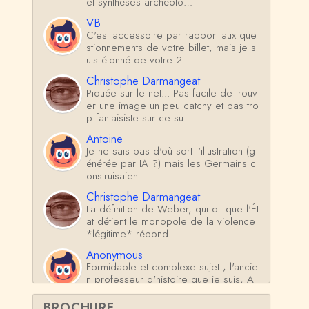
et synthèses archéolo…
VB
C'est accessoire par rapport aux que
stionnements de votre billet, mais je s
uis étonné de votre 2…
Christophe Darmangeat
Piquée sur le net... Pas facile de trouv
er une image un peu catchy et pas tro
p fantaisiste sur ce su…
Antoine
Je ne sais pas d'où sort l'illustration (g
énérée par IA ?) mais les Germains c
onstruisaient-…
Christophe Darmangeat
La définition de Weber, qui dit que l'Ét
at détient le monopole de la violence
*légitime* répond …
Anonymous
Formidable et complexe sujet ; l'ancie
n professeur d'histoire que je suis, Al
sacien de surcr…
BROCHURE