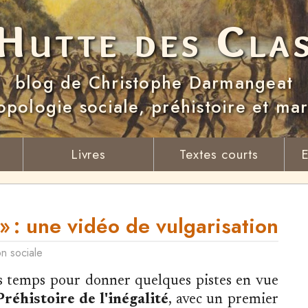
Hutte des Cla
blog de Christophe Darmangeat
opologie sociale, préhistoire et ma
Livres
Textes courts
E
 : une vidéo de vulgarisation
on sociale
ues temps pour donner quelques pistes en vue
Préhistoire de l'inégalité
, avec un premier