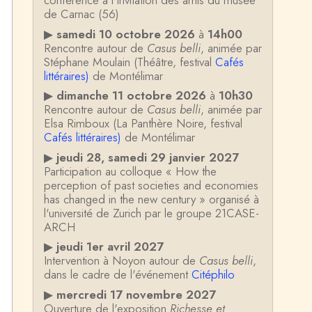
conférence à l'invitation des amis du musée
de Carnac (56)
▶
samedi 10 octobre 2026
à
14h00
Rencontre autour de
Casus belli
, animée par
Stéphane Moulain (Théâtre, festival
Cafés
littéraires)
de Montélimar
▶
dimanche 11 octobre 2026
à
10h30
Rencontre autour de
Casus belli
, animée par
Elsa Rimboux (La Panthère Noire, festival
Cafés littéraires)
de Montélimar
▶
jeudi 28, samedi 29 janvier 2027
Participation au colloque « How the
perception of past societies and economies
has changed in the new century » organisé à
l'université de Zurich par le groupe 21CASE-
ARCH
▶
jeudi 1er avril 2027
Intervention à Noyon autour de
Casus belli
,
dans le cadre de l'événement
Citéphilo
▶
mercredi 17 novembre 2027
Ouverture de l'exposition
Richesse et