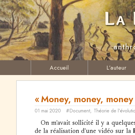
La 
anthr
Accueil
L’auteur
« Money, money, money »
01 mai 2020
#Document
,
Théorie de l'évoluti
On m'avait sollicité il y a quelq
de la réalisation d'une vidéo sur la