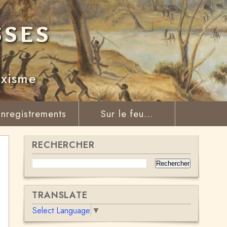
sses
rxisme
nregistrements
Sur le feu...
RECHERCHER
TRANSLATE
Select Language
▼