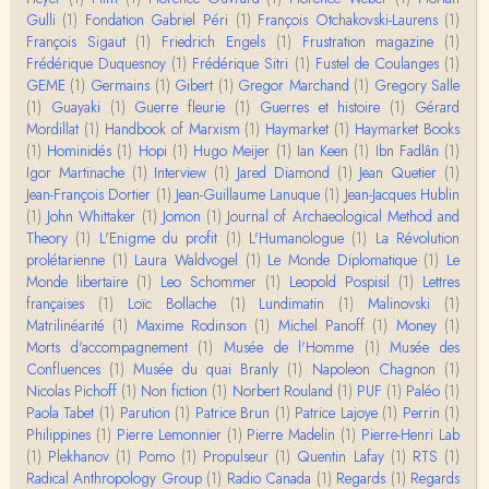
Gulli
(1)
Fondation Gabriel Péri
(1)
François Otchakovski-Laurens
(1)
Christophe Darmangeat
François Sigaut
(1)
Friedrich Engels
(1)
Frustration magazine
(1)
Évidemment, de toute façon c'est toujours de ma f
Frédérique Duquesnoy
(1)
Frédérique Sitri
(1)
Fustel de Coulanges
(1)
aute. ;-)
GEME
(1)
Germains
(1)
Gibert
(1)
Gregor Marchand
(1)
Gregory Salle
(1)
Guayaki
(1)
Guerre fleurie
(1)
Guerres et histoire
(1)
Gérard
Damian
Mordillat
(1)
Handbook of Marxism
(1)
Haymarket
(1)
Haymarket Books
Merci de ta réponse ! Pour les pénis, c'est de cell
(1)
Hominidés
(1)
Hopi
(1)
Hugo Meijer
(1)
Ian Keen
(1)
Ibn Fadlân
(1)
es qu'on écarte, car dans une société pat…
Igor Martinache
(1)
Interview
(1)
Jared Diamond
(1)
Jean Quetier
(1)
Jean-François Dortier
(1)
Jean-Guillaume Lanuque
(1)
Jean-Jacques Hublin
Yves Le Dantec
(1)
John Whittaker
(1)
Jomon
(1)
Journal of Archaeological Method and
Affligeant, ce documentaire. Ca me fait me deman
Theory
(1)
L'Enigme du profit
(1)
L'Humanologue
(1)
La Révolution
der : est-ce que tenter de revoir l'histoire des…
prolétarienne
(1)
Laura Waldvogel
(1)
Le Monde Diplomatique
(1)
Le
Monde libertaire
(1)
Leo Schommer
(1)
Leopold Pospisil
(1)
Lettres
Boudjemaa Sedira
françaises
(1)
Loïc Bollache
(1)
Lundimatin
(1)
Malinovski
(1)
Merci pour cet article méthodique. En effet, les "b
Matrilinéarité
(1)
Maxime Rodinson
(1)
Michel Panoff
(1)
Money
(1)
âtons-à-fouir" qu'on a pu trouver a…
Morts d'accompagnement
(1)
Musée de l'Homme
(1)
Musée des
Confluences
(1)
Musée du quai Branly
(1)
Napoleon Chagnon
(1)
Momo
Nicolas Pichoff
(1)
Non fiction
(1)
Norbert Rouland
(1)
PUF
(1)
Paléo
(1)
BonjourCette question de la remise en cause de l'i
Paola Tabet
(1)
Parution
(1)
Patrice Brun
(1)
Patrice Lajoye
(1)
Perrin
(1)
mage classique de sociétés vivant essentiellem…
Philippines
(1)
Pierre Lemonnier
(1)
Pierre Madelin
(1)
Pierre-Henri Lab
(1)
Plekhanov
(1)
Pomo
(1)
Propulseur
(1)
Quentin Lafay
(1)
RTS
(1)
Anonymous
Radical Anthropology Group
(1)
Radio Canada
(1)
Regards
(1)
Regards