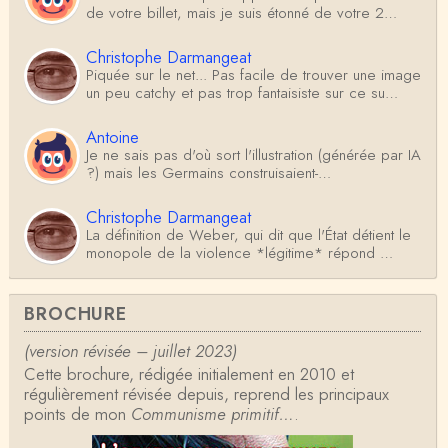
de votre billet, mais je suis étonné de votre 2…
Christophe Darmangeat
Piquée sur le net... Pas facile de trouver une image
un peu catchy et pas trop fantaisiste sur ce su…
Antoine
Je ne sais pas d'où sort l'illustration (générée par IA
?) mais les Germains construisaient-…
Christophe Darmangeat
La définition de Weber, qui dit que l'État détient le
monopole de la violence *légitime* répond …
Anonymous
BROCHURE
Formidable et complexe sujet ; l'ancien professeur
d'histoire que je suis, Alsacien de surcr…
(version révisée – juillet 2023)
Cette brochure, rédigée initialement en 2010 et
Tangui Przybylowski
régulièrement révisée depuis, reprend les principaux
Concernant Fustel de Coulanges, j'ai le souvenir
points de mon
d'avoir lu, il y a près de 10 ans, un autre…
Communisme primitif…
.