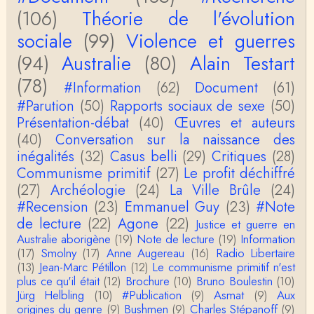
roland `chaudat
(106)
Théorie de l'évolution
le lien cité par BB ne fonctionne pas ( 6 ans aprè
s), dommage, mais j'ai la même impression que …
sociale
(99)
Violence et guerres
(94)
Australie
(80)
Alain Testart
Christophe Darmangeat
La plus récente, donc celle en français, la quatrièm
(78)
e, publiée chez La Découverte.Bonne lecture !
#Information
(62)
Document
(61)
#Parution
(50)
Rapports sociaux de sexe
(50)
Anonymous
Présentation-débat
(40)
Œuvres et auteurs
Actuellement c'est quelle édition qui est la plus à jo
(40)
Conversation sur la naissance des
ur? La dernière edition française ou celle…
inégalités
(32)
Casus belli
(29)
Critiques
(28)
Communisme primitif
(27)
Le profit déchiffré
roland chaudat
le sous-titre de l’article de la Lutte de Classes “No
(27)
Archéologie
(24)
La Ville Brûle
(24)
n, l’oppression des femmes n’a pas toujours exi…
#Recension
(23)
Emmanuel Guy
(23)
#Note
de lecture
(22)
Agone
(22)
Justice et guerre en
roland chaudat
Australie aborigène
(19)
Note de lecture
(19)
Information
Votre gourmandise sera probablement récompens
(17)
Smolny
(17)
Anne Augereau
(16)
Radio Libertaire
ée parce que Snow apporte "de l'eau à votre m
o…
(13)
Jean-Marc Pétillon
(12)
Le communisme primitif n'est
plus ce qu'il était
(12)
Brochure
(10)
Bruno Boulestin
(10)
Christophe Darmangeat
Jürg Helbling
(10)
#Publication
(9)
Asmat
(9)
Aux
...Et merci à vous pour Snow – qui m'a l'air d'être
origines du genre
(9)
Bushmen
(9)
Charles Stépanoff
(9)
davantage une histoire qu'une et…