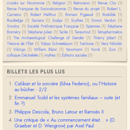
Merci pour votre conférence au collège de France
croisés sur l'économie
(1)
Religion
(1)
Retronaws
(1)
Revue Clio
(1)
sur les femmes préhistoriques et la chasse, très c
Revue Française de Socio-économie
(1)
Revue du projet
(1)
Robert L.
l…
Carneiro
(1)
Robert Malthus
(1)
Romain Pigeaud
(1)
Roskilde
(1)
Routledge
(1)
Samara
(1)
Scalps
(1)
Scythes
(1)
Simon Verdun
(1)
Anonymous
Smolny.
(1)
Bonjour,Merci pour l'article.Vous dîtes : "Pourquoi,
Société Préhistorique Française
(1)
Spiennes
(1)
Stéphane
en tant qu’êtres humains, devrions-nou…
Bonnéry
(1)
Stéphane Julien
(1)
Tacite
(1)
Tareumiut
(1)
Tetrapharmakos
(1)
The Archaeological Challenge of Gender
(1)
Thierry Jobart
(1)
Théorie de l'État
(1)
Tobias Schneebaum
(1)
Tutchone
(1)
Vera Nikolski
Christophe Darmangeat
(1)
Vikings
Envoyez moi un mail : cdarmangeat@gmail.com
(1)
William Blanc
(1)
Yanomami
(1)
Yurok
(1)
Zuni
(1)
colloque Déchelette
(1)
mythes
(1)
Éditions sociales
(1)
anne hebrard
BILLETS LES PLUS LUS
Bonjour, peut-on trouver maintenant le manuscrit d'Al
ain Testart de 2009, souvent cité ?
Caliban et la sorcière
(Silvia Federici), ou l'Histoire
au bûcher - 2/2
Claude Julien
Bonjour Monsieur,Récent abonné à votre blog, je vi
Emmanuel Todd et les systèmes familiaux – suite (et
ens de lire votre dernière publication, qui m’a be…
fin ?)
Philippe Descola, Bruno Latour et Ramsès II
Anonymous
1° Le message subliminal est celui-ci: il y a un sché
Une critique de « Au commencement était... » (D.
ma évolutif des sociétés, avec des stades infér…
Graeber et D. Wengrow) par Axel Paul