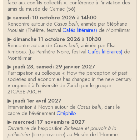
face aux conflits collectifs », conférence à l'invitation des
amis du musée de Carnac (56)
▶
samedi 10 octobre 2026
à
14h00
Rencontre autour de
Casus belli
, animée par Stéphane
Moulain (Théâtre, festival
Cafés littéraires)
de Montélimar
▶
dimanche 11 octobre 2026
à
10h30
Rencontre autour de
Casus belli
, animée par Elsa
Rimboux (La Panthère Noire, festival
Cafés littéraires)
de
Montélimar
▶
jeudi 28, samedi 29 janvier 2027
Participation au colloque « How the perception of past
societies and economies has changed in the new century
» organisé à l'université de Zurich par le groupe
21CASE-ARCH
▶
jeudi 1er avril 2027
Intervention à Noyon autour de
Casus belli
, dans le
cadre de l'événement
Citéphilo
▶
mercredi 17 novembre 2027
Ouverture de l'exposition
Richesse et pouvoir à la
préhistoire
(titre provisoire) au Musée de l'Homme