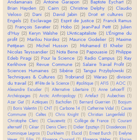
Christophe Darmangeat
Andamanais
(2)
Antoine Garapon
(2)
Baptiste Eychart
(2)
Pour ce qui est des effets de la variole, ils ont en
Brian Hayden
(2)
Cairn
(2)
Christine Delphy
(2)
Claudio
effet été catastrophiques 'une manière géné…
Veloso
(2)
Dani
(2)
David Jabin
(2)
Droit et cultures
(2)
Engels
(2)
Esclavage
(2)
Esprit de Justice
(2)
Franck Ramus
Roland Chaudat
(2)
François Savatier
(2)
Hobo
(2)
Jean-Paul Petit
(2)
Julien
L'histoire des populations autochtones profite certai
d'Huy
(2)
Keryn Walshe
(2)
L'Anticapitaliste
(2)
L'Énigme du
nement de ces reconstitutions dont la visit…
profit
(2)
Marilou Nordez
(2)
Maurice Godelier
(2)
Maxime
Petitjean
(2)
Michel Husson
(2)
Mohamed El Khebir
(2)
Anonymous
Nicolas Teyssandier
(2)
Nota Bene
(2)
Papouasie
(2)
Philippe
Je viens de regarder une vidéo de Pascal Picq sur
Edeb Piragi
(2)
Pour la Science
(2)
Radio Campus
(2)
Ray
"le blob" à l'instant. Mon premier r…
Kerkhove
(2)
Revue Commune
(2)
Salaire Travail Profit
(2)
Sciences Humaines
(2)
Sibérie
(2)
Tangui Przybylowski
(2)
Yves Le Dantec
Techniques & Cultures
(2)
Trobriand
(2)
Warao
(2)
division
En effet, par "hiérarchie" j'entendais surtout ce que
du travail
(2)
#Fête de la Science
(1)
#politique
(1)
AFIS
(1)
AOC
(1)
tu entends dans ton second point…
Alexandre Escudier
(1)
Alternative Libertaire
(1)
Anne Lehoerff
(1)
Archéopages
(1)
Arctic Anthropology
(1)
Artefact
(1)
Aubechies
(1)
Claude Julien
Azar Gat
(1)
Aztèques
(1)
Bachofen
(1)
Bernard Guerrien
(1)
Boojum
« Nous n’avons pas cessé, de toute évidence, d’êt
(1)
Boris Valentin
(1)
CNT
(1)
Carbone 14
(1)
Catherine Vidal
(1)
Cause
re ‘ethnocentriques’. Mais nous n’en sommes pas m
Commune
(1)
Celtes
(1)
Chris Knight
(1)
Christian Langenfeld
(1)
oi…
Christophe Clerc
(1)
Clausewitz
(1)
Collège de France
(1)
Courant
Christophe Darmangeat
alternatif
(1)
César
(1)
Denis Clerc
(1)
Didier Epsztajn
(1)
Dissidences
(1)
Encore une fois, l'histoire de la hiérarchie ne me s
Dominique Legros
(1)
Durkheim
(1)
Elucid
(1)
Ernest Burch
(1)
Evelyne
emble pas être le bon angle de discussion – …
Heyer
(1)
Film
(1)
Florence Ouvrard
(1)
Florence Weber
(1)
Florian