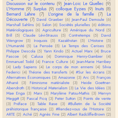
Discussion sur le contenu
(9)
Jean-Loïc Le Quellec
(9)
L'Homme
(9)
Surplus
(9)
colloque Eyzies
(9)
Inuits
(8)
roland chaudat
Bernard Lahire
(7)
L'origine de la famille
(7)
La
Tout à fait d'accord avec vous et quant à Leacock j
Découverte
(7)
David Graeber
(6)
Jean-Paul Demoule
(6)
e n'ai lu qu'un de ses ouvrages et il…
Marshall Sahlins
(6)
Salon
(6)
Sociétés plurielles
(6)
éditions
Matériologiques
(6)
Agriculture
(5)
Amérique du Nord
(5)
Anonymous
Brill
(5)
Claude Lévi-Strauss
(5)
Contretemps
(5)
David
Homo sapiens a clairement évolué depuis 300 00
Wengrow
(5)
Iroquois
(5)
Kazakhstan
(5)
L'Histoire
(5)
0 ans. Tout d'abord, il y a la différence notable …
L'Humanité
(5)
La Pensée
(5)
Le Temps des Cerises
(5)
Philippe Descola
(5)
Yann Kindo
(5)
Actuel Marx
(4)
Bruce
Christophe Darmangeat
Pascoe
(4)
Calusa
(4)
Dominique Henry-Gambier
(4)
Cet article apporte de l'eau à mon moulin (si j'ose
Emmanuel Todd
(4)
France Culture
(4)
Jean-Marie Harribey
dire) en appuyant la réalité des torture…
(4)
Lady Sapiens
(4)
Le corps de mon ennemi
(4)
Silvia
Federici
(4)
Théorie des transferts
(4)
#Sur les écrans
(3)
roland chaudat
Alternatives Économiques
(3)
Amazonie
(3)
Arc
(3)
François
IROQUOIS CANNIBALISM: FACT NOT FICTIONTho
Athané
(3)
Féminisme matérialiste
(3)
Heide Goettner-
mas S. AblerUniversity of WaterlooBien que ce text
Abendroth
(3)
Historical Materialism
(3)
La Vie des Idées
(3)
e ne comp…
Mae Enga
(3)
Marx
(3)
Marylène Patou-Mathis
(3)
Mervyn
roland chaudat
Meggitt
(3)
Pascal Picq
(3)
Peter Sutton
(3)
Points de vente
Merci de relever ma généralisation hâtive en ce qu
(3)
Préface
(3)
Table Rase
(3)
#Bulletin de la Société
i concerne une hypothétique proportion relative e
préhistorique française
(2)
#Rendez-vous de l'Histoire
(2)
n…
ARTE
(2)
Aché
(2)
Agnès Fine
(2)
Albert Radcliffe-Brown
(2)