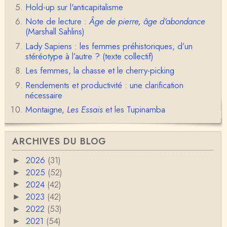
Hold-up sur l'anticapitalisme
Olivier Anselm
Note de lecture :
Âge de pierre, âge d'abondance
Une nouvelle fois, cher Christophe Darmangeat, m
erci pour l'intelligence et le sens salutaire de…
(Marshall Sahlins)
Lady Sapiens : les femmes préhistoriques, d’un
Christophe Darmangeat
stéréotype à l’autre ? (texte collectif)
Déjà, je ne vois pas pourquoi le pénis compterait
Les femmes, la chasse et le cherry-picking
moins que la peau ! ;-)Ensuite, je ne vois pas no…
Rendements et productivité : une clarification
Damian
nécessaire
Merci de cet excellent texte (même si il y a sans d
Montaigne,
Les Essais
et les Tupinamba
oute une faute de frappe dans la citation de A,
H…
Pierre
ARCHIVES DU BLOG
Bonjour,En fin de conférence vous évoquez les ca
uses de l'apparition de la notion d'égalité …
2026
(31)
►
2025
(52)
►
Christophe Darmangeat
2024
(42)
►
En deux mots : vos questions sont légitimes, mais p
our la plupart d'entre elles, les données fon…
2023
(42)
►
2022
(53)
►
RV
2021
(54)
►
Le concept de genre est un sacré foutoir – même