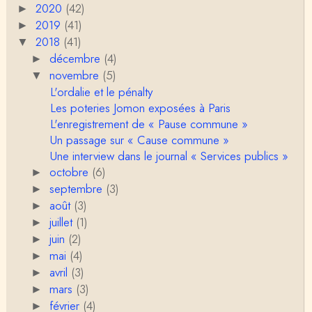
2020
(42)
►
si l’on met de coté les acceptions récentes du mot
2019
c…
(41)
►
2018
(41)
▼
Anonymous
décembre
Porteuses d'eau. Là les philosophes peuvent nous
(4)
►
servir à quelque chose (Bachelard, Gilbert Dura…
novembre
(5)
▼
L'ordalie et le pénalty
Christophe Darmangeat
Les poteries Jomon exposées à Paris
C'est peut-être là où il faudrait s'entendre sur ce q
L'enregistrement de « Pause commune »
u'on appelle le genre, parce que j&…
Un passage sur « Cause commune »
Une interview dans le journal « Services publics »
Anonymous
Je pense que VB a raison, mais j'ajouterais que la
octobre
(6)
►
disparition du genre dont parle Christophe Da…
septembre
(3)
►
août
(3)
►
Sylvain Lejeune
juillet
(1)
►
Bonjour, j'ai trouvé cette intervention au Collège de
France très stimulante, ce qui m'a fai…
juin
(2)
►
mai
(4)
►
Christophe Darmangeat
avril
(3)
►
Lis cela (jusqu'au bout !) : https://www.lahuttedescl
mars
(3)
►
asses.net/2018/06/xenophobie-primitive.html
février
(4)
►