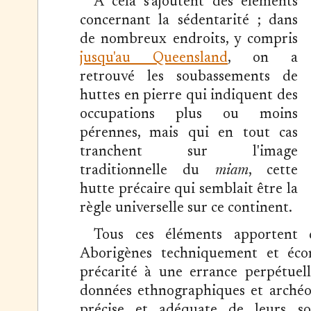
À cela s'ajoutent des éléments
concernant la sédentarité ; dans
de nombreux endroits, y compris
jusqu'au Queensland
, on a
retrouvé les soubassements de
huttes en pierre qui indiquent des
occupations plus ou moins
pérennes, mais qui en tout cas
tranchent sur l'image
traditionnelle du
miam
, cette
hutte précaire qui semblait être la
règle universelle sur ce continent.
Tous ces éléments apportent 
Aborigènes techniquement et éco
précarité à une errance perpétuelle
données ethnographiques et archéo
précise et adéquate de leurs so