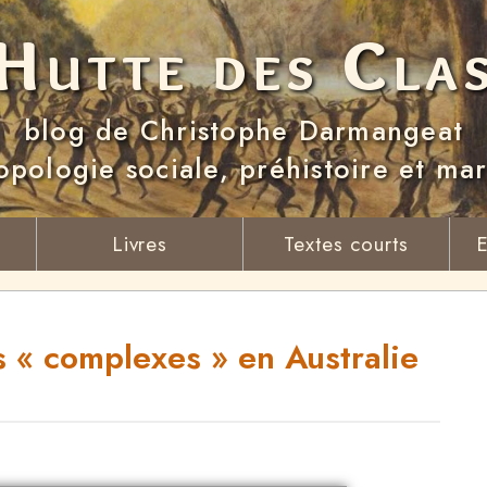
Hutte des Cla
blog de Christophe Darmangeat
opologie sociale, préhistoire et ma
Livres
Textes courts
E
s « complexes » en Australie