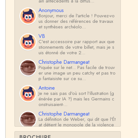
ain antécédents à la diffus…
Anonymous
Bonjour, merci de l'article ! Pouvez-vo
us donner des références de travaux
et synthèses archéolo…
VB
C'est accessoire par rapport aux que
stionnements de votre billet, mais je s
uis étonné de votre 2…
Christophe Darmangeat
Piquée sur le net... Pas facile de trouv
er une image un peu catchy et pas tro
p fantaisiste sur ce su…
Antoine
Je ne sais pas d'où sort l'illustration (g
énérée par IA ?) mais les Germains c
onstruisaient-…
Christophe Darmangeat
La définition de Weber, qui dit que l'Ét
at détient le monopole de la violence
*légitime* répond …
BROCHURE