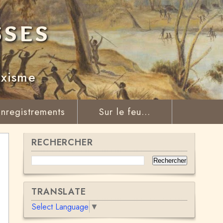
sses
rxisme
nregistrements
Sur le feu...
RECHERCHER
TRANSLATE
Select Language
▼