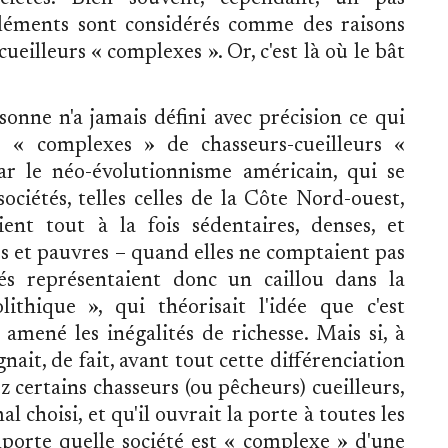
éléments sont considérés comme des raisons
ueilleurs « complexes ». Or, c'est là où le bât
onne n'a jamais défini avec précision ce qui
rs « complexes » de chasseurs-cueilleurs «
ar le néo-évolutionnisme américain, qui se
ciétés, telles celles de la Côte Nord-ouest,
ient tout à la fois sédentaires, denses, et
es et pauvres – quand elles ne comptaient pas
tés représentaient donc un caillou dans la
ithique », qui théorisait l'idée que c'est
it amené les inégalités de richesse. Mais si, à
gnait, de fait, avant tout cette différenciation
ez certains chasseurs (ou pêcheurs) cueilleurs,
l choisi, et qu'il ouvrait la porte à toutes les
mporte quelle société est « complexe » d'une