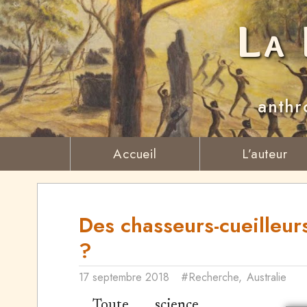
La 
anthr
Accueil
L’auteur
Des chasseurs-cueilleur
?
17 septembre 2018
#Recherche
,
Australie
Toute science