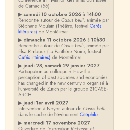
conférence à l'invitation des amis du musée
de Carnac (56)
▶
samedi 10 octobre 2026
à
14h00
Rencontre autour de
Casus belli
, animée par
Stéphane Moulain (Théâtre, festival
Cafés
littéraires)
de Montélimar
▶
dimanche 11 octobre 2026
à
10h30
Rencontre autour de
Casus belli
, animée par
Elsa Rimboux (La Panthère Noire, festival
Cafés littéraires)
de Montélimar
▶
jeudi 28, samedi 29 janvier 2027
Participation au colloque « How the
perception of past societies and economies
has changed in the new century » organisé à
l'université de Zurich par le groupe 21CASE-
ARCH
▶
jeudi 1er avril 2027
Intervention à Noyon autour de
Casus belli
,
dans le cadre de l'événement
Citéphilo
▶
mercredi 17 novembre 2027
Ouverture de l'exposition
Richesse et