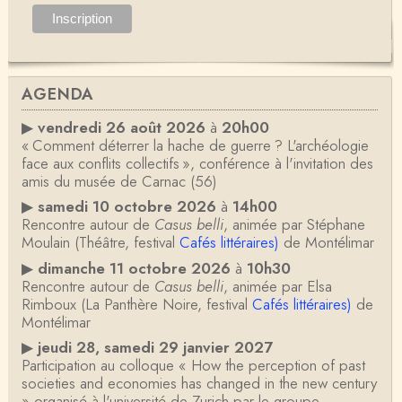
AGENDA
▶
vendredi 26 août 2026
à
20h00
« Comment déterrer la hache de guerre ? L'archéologie
face aux conflits collectifs », conférence à l'invitation des
amis du musée de Carnac (56)
▶
samedi 10 octobre 2026
à
14h00
Rencontre autour de
Casus belli
, animée par Stéphane
Moulain (Théâtre, festival
Cafés littéraires)
de Montélimar
▶
dimanche 11 octobre 2026
à
10h30
Rencontre autour de
Casus belli
, animée par Elsa
Rimboux (La Panthère Noire, festival
Cafés littéraires)
de
Montélimar
▶
jeudi 28, samedi 29 janvier 2027
Participation au colloque « How the perception of past
societies and economies has changed in the new century
» organisé à l'université de Zurich par le groupe