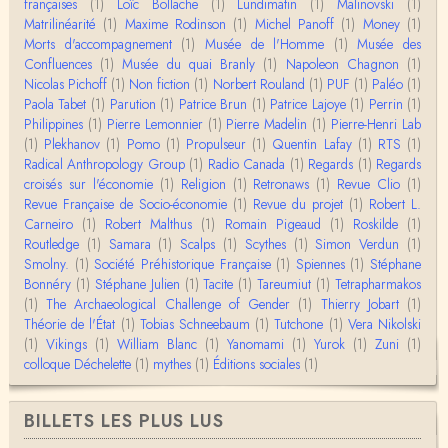
Boudjemaa Sedira
françaises
(1)
Loïc Bollache
(1)
Lundimatin
(1)
Malinovski
(1)
Merci pour cet article méthodique. En effet, les "b
Matrilinéarité
(1)
Maxime Rodinson
(1)
Michel Panoff
(1)
Money
(1)
âtons-à-fouir" qu'on a pu trouver a…
Morts d'accompagnement
(1)
Musée de l'Homme
(1)
Musée des
Confluences
(1)
Musée du quai Branly
(1)
Napoleon Chagnon
(1)
Momo
Nicolas Pichoff
(1)
Non fiction
(1)
Norbert Rouland
(1)
PUF
(1)
Paléo
(1)
BonjourCette question de la remise en cause de l'i
Paola Tabet
(1)
Parution
(1)
Patrice Brun
(1)
Patrice Lajoye
(1)
Perrin
(1)
mage classique de sociétés vivant essentiellem…
Philippines
(1)
Pierre Lemonnier
(1)
Pierre Madelin
(1)
Pierre-Henri Lab
(1)
Plekhanov
(1)
Pomo
(1)
Propulseur
(1)
Quentin Lafay
(1)
RTS
(1)
Anonymous
Radical Anthropology Group
(1)
Radio Canada
(1)
Regards
(1)
Regards
Merci pour votre conférence au collège de France
croisés sur l'économie
(1)
Religion
(1)
Retronaws
(1)
Revue Clio
(1)
sur les femmes préhistoriques et la chasse, très c
Revue Française de Socio-économie
(1)
Revue du projet
(1)
Robert L.
l…
Carneiro
(1)
Robert Malthus
(1)
Romain Pigeaud
(1)
Roskilde
(1)
Routledge
(1)
Samara
(1)
Scalps
(1)
Scythes
(1)
Simon Verdun
(1)
Anonymous
Smolny.
(1)
Bonjour,Merci pour l'article.Vous dîtes : "Pourquoi,
Société Préhistorique Française
(1)
Spiennes
(1)
Stéphane
en tant qu’êtres humains, devrions-nou…
Bonnéry
(1)
Stéphane Julien
(1)
Tacite
(1)
Tareumiut
(1)
Tetrapharmakos
(1)
The Archaeological Challenge of Gender
(1)
Thierry Jobart
(1)
Théorie de l'État
(1)
Tobias Schneebaum
(1)
Tutchone
(1)
Vera Nikolski
Christophe Darmangeat
(1)
Vikings
Envoyez moi un mail : cdarmangeat@gmail.com
(1)
William Blanc
(1)
Yanomami
(1)
Yurok
(1)
Zuni
(1)
colloque Déchelette
(1)
mythes
(1)
Éditions sociales
(1)
anne hebrard
BILLETS LES PLUS LUS
Bonjour, peut-on trouver maintenant le manuscrit d'Al
ain Testart de 2009, souvent cité ?