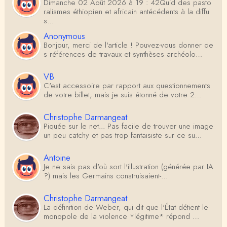
Dimanche 02 Août 2026 à 19 : 42Quid des pasto
ralismes éthiopien et africain antécédents à la diffu
s…
Anonymous
Bonjour, merci de l'article ! Pouvez-vous donner de
s références de travaux et synthèses archéolo…
VB
C'est accessoire par rapport aux questionnements
de votre billet, mais je suis étonné de votre 2…
Christophe Darmangeat
Piquée sur le net... Pas facile de trouver une image
un peu catchy et pas trop fantaisiste sur ce su…
Antoine
Je ne sais pas d'où sort l'illustration (générée par IA
?) mais les Germains construisaient-…
Christophe Darmangeat
La définition de Weber, qui dit que l'État détient le
monopole de la violence *légitime* répond …