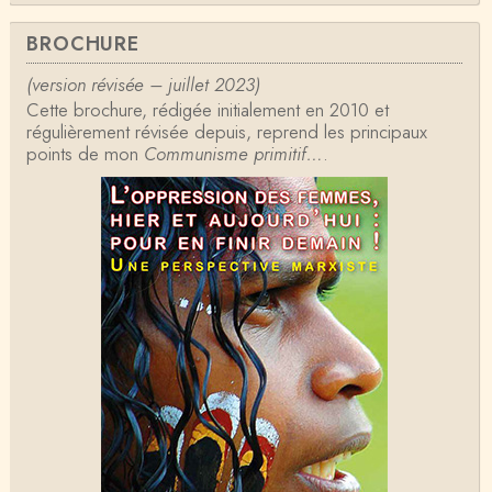
Anonymous
BROCHURE
Formidable et complexe sujet ; l'ancien professeur
d'histoire que je suis, Alsacien de surcr…
(version révisée – juillet 2023)
Cette brochure, rédigée initialement en 2010 et
Tangui Przybylowski
régulièrement révisée depuis, reprend les principaux
Concernant Fustel de Coulanges, j'ai le souvenir
points de mon
d'avoir lu, il y a près de 10 ans, un autre…
Communisme primitif…
.
Jean-Paul Demoule
L'Etat ayant donc le monopole de la violence légiti
me, comment interpréter la situation états-un…
Christophe Darmangeat
Je ne sais pas quelle est la couleur de ma ceintur
e, mais je suis bien d'accord avec vous sur le…
Christophe Darmangeat
C'est en effet un bon livre, tout à fait recommandab
le.
ChristianP
J'ai vu aujourd'hui que l'historienne Michelle Zancari