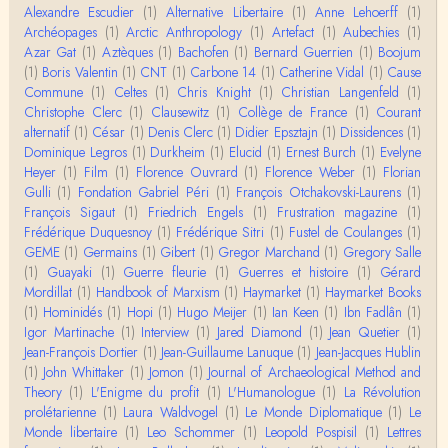
tu entends dans ton second point…
Alexandre Escudier
(1)
Alternative Libertaire
(1)
Anne Lehoerff
(1)
Archéopages
(1)
Arctic Anthropology
(1)
Artefact
(1)
Aubechies
(1)
Claude Julien
Azar Gat
(1)
Aztèques
(1)
Bachofen
(1)
Bernard Guerrien
(1)
Boojum
« Nous n’avons pas cessé, de toute évidence, d’êt
(1)
Boris Valentin
(1)
CNT
(1)
Carbone 14
(1)
Catherine Vidal
(1)
Cause
re ‘ethnocentriques’. Mais nous n’en sommes pas m
Commune
(1)
Celtes
(1)
Chris Knight
(1)
Christian Langenfeld
(1)
oi…
Christophe Clerc
(1)
Clausewitz
(1)
Collège de France
(1)
Courant
Christophe Darmangeat
alternatif
(1)
César
(1)
Denis Clerc
(1)
Didier Epsztajn
(1)
Dissidences
(1)
Encore une fois, l'histoire de la hiérarchie ne me s
Dominique Legros
(1)
Durkheim
(1)
Elucid
(1)
Ernest Burch
(1)
Evelyne
emble pas être le bon angle de discussion – …
Heyer
(1)
Film
(1)
Florence Ouvrard
(1)
Florence Weber
(1)
Florian
Gulli
(1)
Fondation Gabriel Péri
(1)
François Otchakovski-Laurens
(1)
Christophe Darmangeat
François Sigaut
(1)
Friedrich Engels
(1)
Frustration magazine
(1)
Évidemment, de toute façon c'est toujours de ma f
Frédérique Duquesnoy
(1)
Frédérique Sitri
(1)
Fustel de Coulanges
(1)
aute. ;-)
GEME
(1)
Germains
(1)
Gibert
(1)
Gregor Marchand
(1)
Gregory Salle
(1)
Guayaki
(1)
Guerre fleurie
(1)
Guerres et histoire
(1)
Gérard
Damian
Mordillat
(1)
Handbook of Marxism
(1)
Haymarket
(1)
Haymarket Books
Merci de ta réponse ! Pour les pénis, c'est de cell
(1)
Hominidés
(1)
Hopi
(1)
Hugo Meijer
(1)
Ian Keen
(1)
Ibn Fadlân
(1)
es qu'on écarte, car dans une société pat…
Igor Martinache
(1)
Interview
(1)
Jared Diamond
(1)
Jean Quetier
(1)
Jean-François Dortier
(1)
Jean-Guillaume Lanuque
(1)
Jean-Jacques Hublin
Yves Le Dantec
(1)
John Whittaker
(1)
Jomon
(1)
Journal of Archaeological Method and
Affligeant, ce documentaire. Ca me fait me deman
Theory
(1)
L'Enigme du profit
(1)
L'Humanologue
(1)
La Révolution
der : est-ce que tenter de revoir l'histoire des…
prolétarienne
(1)
Laura Waldvogel
(1)
Le Monde Diplomatique
(1)
Le
Monde libertaire
(1)
Leo Schommer
(1)
Leopold Pospisil
(1)
Lettres