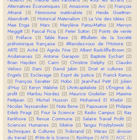
roland chaudat
Alternatives Économiques
(3)
Amazonie
(3)
Arc
(3)
François
IROQUOIS CANNIBALISM: FACT NOT FICTIONTho
Athané
(3)
Féminisme matérialiste
(3)
Heide Goettner-
mas S. AblerUniversity of WaterlooBien que ce text
Abendroth
(3)
Historical Materialism
(3)
La Vie des Idées
(3)
e ne comp…
Mae Enga
(3)
Marx
(3)
Marylène Patou-Mathis
(3)
Mervyn
roland chaudat
Meggitt
(3)
Pascal Picq
(3)
Peter Sutton
(3)
Points de vente
Merci de relever ma généralisation hâtive en ce qu
(3)
Préface
(3)
Table Rase
(3)
#Bulletin de la Société
i concerne une hypothétique proportion relative e
préhistorique française
(2)
#Rendez-vous de l'Histoire
(2)
n…
ARTE
(2)
Aché
(2)
Agnès Fine
(2)
Albert Radcliffe-Brown
(2)
Christophe Darmangeat
Andamanais
(2)
Antoine Garapon
(2)
Baptiste Eychart
(2)
Pour ce qui est des effets de la variole, ils ont en
Brian Hayden
(2)
Cairn
(2)
Christine Delphy
(2)
Claudio
effet été catastrophiques 'une manière géné…
Veloso
(2)
Dani
(2)
David Jabin
(2)
Droit et cultures
(2)
Engels
(2)
Esclavage
(2)
Esprit de Justice
(2)
Franck Ramus
Roland Chaudat
(2)
François Savatier
(2)
Hobo
(2)
Jean-Paul Petit
(2)
Julien
L'histoire des populations autochtones profite certai
d'Huy
(2)
Keryn Walshe
(2)
L'Anticapitaliste
(2)
L'Énigme du
nement de ces reconstitutions dont la visit…
profit
(2)
Marilou Nordez
(2)
Maurice Godelier
(2)
Maxime
Petitjean
(2)
Michel Husson
(2)
Mohamed El Khebir
(2)
Anonymous
Nicolas Teyssandier
(2)
Nota Bene
(2)
Papouasie
(2)
Philippe
Je viens de regarder une vidéo de Pascal Picq sur
Edeb Piragi
(2)
Pour la Science
(2)
Radio Campus
(2)
Ray
"le blob" à l'instant. Mon premier r…
Kerkhove
(2)
Revue Commune
(2)
Salaire Travail Profit
(2)
Sciences Humaines
(2)
Sibérie
(2)
Tangui Przybylowski
(2)
Yves Le Dantec
Techniques & Cultures
(2)
Trobriand
(2)
Warao
(2)
division
En effet, par "hiérarchie" j'entendais surtout ce que
du travail
(2)
#Fête de la Science
(1)
#politique
(1)
AFIS
(1)
AOC
(1)