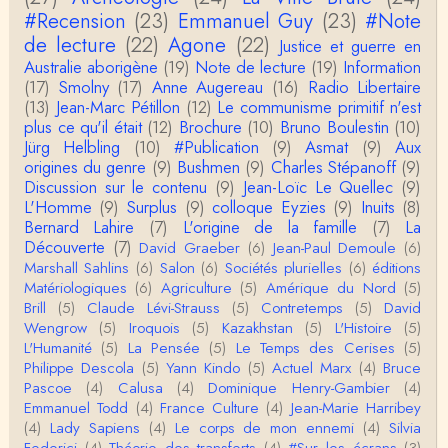
n, l’oppression des femmes n’a pas toujours exi…
#Recension
(23)
Emmanuel Guy
(23)
#Note
de lecture
(22)
Agone
(22)
Justice et guerre en
roland chaudat
Australie aborigène
(19)
Note de lecture
(19)
Information
Votre gourmandise sera probablement récompens
(17)
Smolny
(17)
Anne Augereau
(16)
Radio Libertaire
ée parce que Snow apporte "de l'eau à votre m
o…
(13)
Jean-Marc Pétillon
(12)
Le communisme primitif n'est
plus ce qu'il était
(12)
Brochure
(10)
Bruno Boulestin
(10)
Christophe Darmangeat
Jürg Helbling
(10)
#Publication
(9)
Asmat
(9)
Aux
...Et merci à vous pour Snow – qui m'a l'air d'être
origines du genre
(9)
Bushmen
(9)
Charles Stépanoff
(9)
davantage une histoire qu'une et…
Discussion sur le contenu
(9)
Jean-Loïc Le Quellec
(9)
L'Homme
(9)
Surplus
(9)
colloque Eyzies
(9)
Inuits
(8)
roland chaudat
Bernard Lahire
(7)
L'origine de la famille
(7)
La
Tout à fait d'accord avec vous et quant à Leacock j
Découverte
(7)
David Graeber
(6)
Jean-Paul Demoule
(6)
e n'ai lu qu'un de ses ouvrages et il…
Marshall Sahlins
(6)
Salon
(6)
Sociétés plurielles
(6)
éditions
Matériologiques
(6)
Agriculture
(5)
Amérique du Nord
(5)
Anonymous
Brill
(5)
Claude Lévi-Strauss
(5)
Contretemps
(5)
David
Homo sapiens a clairement évolué depuis 300 00
Wengrow
(5)
Iroquois
(5)
Kazakhstan
(5)
L'Histoire
(5)
0 ans. Tout d'abord, il y a la différence notable …
L'Humanité
(5)
La Pensée
(5)
Le Temps des Cerises
(5)
Philippe Descola
(5)
Yann Kindo
(5)
Actuel Marx
(4)
Bruce
Christophe Darmangeat
Pascoe
(4)
Calusa
(4)
Dominique Henry-Gambier
(4)
Cet article apporte de l'eau à mon moulin (si j'ose
Emmanuel Todd
(4)
France Culture
(4)
Jean-Marie Harribey
dire) en appuyant la réalité des torture…
(4)
Lady Sapiens
(4)
Le corps de mon ennemi
(4)
Silvia
Federici
(4)
Théorie des transferts
(4)
#Sur les écrans
(3)