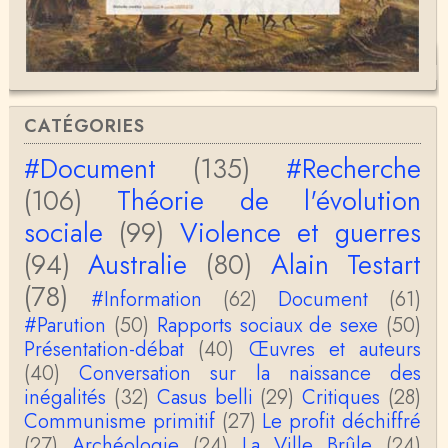
Bernard Fortier
Merci Christophe pour votre perspicacité et votre
honnêteté intellectuelle, vous êtes passionnant.A …
Christophe Darmangeat
Si, le lien fonctionne bel et bien, je viens de le véri
CATÉGORIES
fier. Il mène à la thèse de Jean-Claude Favin…
#Document
(135)
#Recherche
roland `chaudat
(106)
Théorie de l'évolution
le lien cité par BB ne fonctionne pas ( 6 ans aprè
s), dommage, mais j'ai la même impression que …
sociale
(99)
Violence et guerres
(94)
Australie
(80)
Alain Testart
Christophe Darmangeat
La plus récente, donc celle en français, la quatrièm
(78)
e, publiée chez La Découverte.Bonne lecture !
#Information
(62)
Document
(61)
#Parution
(50)
Rapports sociaux de sexe
(50)
Anonymous
Présentation-débat
(40)
Œuvres et auteurs
Actuellement c'est quelle édition qui est la plus à jo
(40)
Conversation sur la naissance des
ur? La dernière edition française ou celle…
inégalités
(32)
Casus belli
(29)
Critiques
(28)
Communisme primitif
(27)
Le profit déchiffré
roland chaudat
le sous-titre de l’article de la Lutte de Classes “No
(27)
Archéologie
(24)
La Ville Brûle
(24)