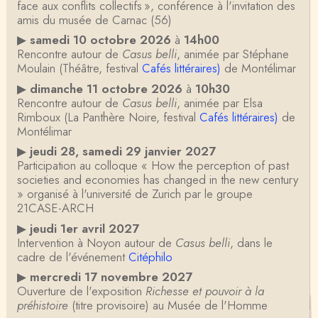
face aux conflits collectifs », conférence à l'invitation des
amis du musée de Carnac (56)
▶
samedi 10 octobre 2026
à
14h00
Rencontre autour de
Casus belli
, animée par Stéphane
Moulain (Théâtre, festival
Cafés littéraires)
de Montélimar
▶
dimanche 11 octobre 2026
à
10h30
Rencontre autour de
Casus belli
, animée par Elsa
Rimboux (La Panthère Noire, festival
Cafés littéraires)
de
Montélimar
▶
jeudi 28, samedi 29 janvier 2027
Participation au colloque « How the perception of past
societies and economies has changed in the new century
» organisé à l'université de Zurich par le groupe
21CASE-ARCH
▶
jeudi 1er avril 2027
Intervention à Noyon autour de
Casus belli
, dans le
cadre de l'événement
Citéphilo
▶
mercredi 17 novembre 2027
Ouverture de l'exposition
Richesse et pouvoir à la
préhistoire
(titre provisoire) au Musée de l'Homme