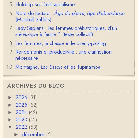
Hold-up sur l'anticapitalisme
Olivier Anselm
Note de lecture :
Âge de pierre, âge d'abondance
Une nouvelle fois, cher Christophe Darmangeat, m
erci pour l'intelligence et le sens salutaire de…
(Marshall Sahlins)
Lady Sapiens : les femmes préhistoriques, d’un
Christophe Darmangeat
stéréotype à l’autre ? (texte collectif)
Déjà, je ne vois pas pourquoi le pénis compterait
Les femmes, la chasse et le cherry-picking
moins que la peau ! ;-)Ensuite, je ne vois pas no…
Rendements et productivité : une clarification
Damian
nécessaire
Merci de cet excellent texte (même si il y a sans d
Montaigne,
Les Essais
et les Tupinamba
oute une faute de frappe dans la citation de A,
H…
Pierre
ARCHIVES DU BLOG
Bonjour,En fin de conférence vous évoquez les ca
uses de l'apparition de la notion d'égalité …
2026
(31)
►
2025
(52)
►
Christophe Darmangeat
2024
(42)
►
En deux mots : vos questions sont légitimes, mais p
our la plupart d'entre elles, les données fon…
2023
(42)
►
2022
(53)
▼
RV
décembre
(6)
►
Le concept de genre est un sacré foutoir – même