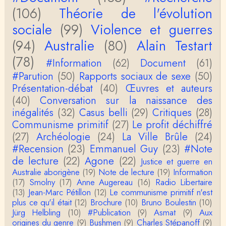
roland `chaudat
(106)
Théorie de l'évolution
le lien cité par BB ne fonctionne pas ( 6 ans aprè
s), dommage, mais j'ai la même impression que …
sociale
(99)
Violence et guerres
(94)
Australie
(80)
Alain Testart
Christophe Darmangeat
La plus récente, donc celle en français, la quatrièm
(78)
e, publiée chez La Découverte.Bonne lecture !
#Information
(62)
Document
(61)
#Parution
(50)
Rapports sociaux de sexe
(50)
Anonymous
Présentation-débat
(40)
Œuvres et auteurs
Actuellement c'est quelle édition qui est la plus à jo
(40)
Conversation sur la naissance des
ur? La dernière edition française ou celle…
inégalités
(32)
Casus belli
(29)
Critiques
(28)
Communisme primitif
(27)
Le profit déchiffré
roland chaudat
le sous-titre de l’article de la Lutte de Classes “No
(27)
Archéologie
(24)
La Ville Brûle
(24)
n, l’oppression des femmes n’a pas toujours exi…
#Recension
(23)
Emmanuel Guy
(23)
#Note
de lecture
(22)
Agone
(22)
Justice et guerre en
roland chaudat
Australie aborigène
(19)
Note de lecture
(19)
Information
Votre gourmandise sera probablement récompens
(17)
Smolny
(17)
Anne Augereau
(16)
Radio Libertaire
ée parce que Snow apporte "de l'eau à votre m
o…
(13)
Jean-Marc Pétillon
(12)
Le communisme primitif n'est
plus ce qu'il était
(12)
Brochure
(10)
Bruno Boulestin
(10)
Christophe Darmangeat
Jürg Helbling
(10)
#Publication
(9)
Asmat
(9)
Aux
...Et merci à vous pour Snow – qui m'a l'air d'être
origines du genre
(9)
Bushmen
(9)
Charles Stépanoff
(9)
davantage une histoire qu'une et…