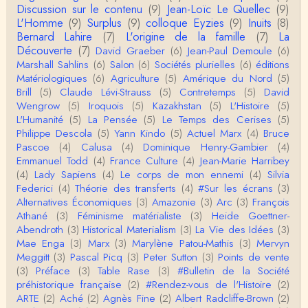
Discussion sur le contenu
(9)
Jean-Loïc Le Quellec
(9)
L'Homme
(9)
Surplus
(9)
colloque Eyzies
(9)
Inuits
(8)
roland chaudat
Bernard Lahire
(7)
L'origine de la famille
(7)
La
Tout à fait d'accord avec vous et quant à Leacock j
Découverte
(7)
David Graeber
(6)
Jean-Paul Demoule
(6)
e n'ai lu qu'un de ses ouvrages et il…
Marshall Sahlins
(6)
Salon
(6)
Sociétés plurielles
(6)
éditions
Matériologiques
(6)
Agriculture
(5)
Amérique du Nord
(5)
Anonymous
Brill
(5)
Claude Lévi-Strauss
(5)
Contretemps
(5)
David
Homo sapiens a clairement évolué depuis 300 00
Wengrow
(5)
Iroquois
(5)
Kazakhstan
(5)
L'Histoire
(5)
0 ans. Tout d'abord, il y a la différence notable …
L'Humanité
(5)
La Pensée
(5)
Le Temps des Cerises
(5)
Philippe Descola
(5)
Yann Kindo
(5)
Actuel Marx
(4)
Bruce
Christophe Darmangeat
Pascoe
(4)
Calusa
(4)
Dominique Henry-Gambier
(4)
Cet article apporte de l'eau à mon moulin (si j'ose
Emmanuel Todd
(4)
France Culture
(4)
Jean-Marie Harribey
dire) en appuyant la réalité des torture…
(4)
Lady Sapiens
(4)
Le corps de mon ennemi
(4)
Silvia
Federici
(4)
Théorie des transferts
(4)
#Sur les écrans
(3)
roland chaudat
Alternatives Économiques
(3)
Amazonie
(3)
Arc
(3)
François
IROQUOIS CANNIBALISM: FACT NOT FICTIONTho
Athané
(3)
Féminisme matérialiste
(3)
Heide Goettner-
mas S. AblerUniversity of WaterlooBien que ce text
Abendroth
(3)
Historical Materialism
(3)
La Vie des Idées
(3)
e ne comp…
Mae Enga
(3)
Marx
(3)
Marylène Patou-Mathis
(3)
Mervyn
roland chaudat
Meggitt
(3)
Pascal Picq
(3)
Peter Sutton
(3)
Points de vente
Merci de relever ma généralisation hâtive en ce qu
(3)
Préface
(3)
Table Rase
(3)
#Bulletin de la Société
i concerne une hypothétique proportion relative e
préhistorique française
(2)
#Rendez-vous de l'Histoire
(2)
n…
ARTE
(2)
Aché
(2)
Agnès Fine
(2)
Albert Radcliffe-Brown
(2)