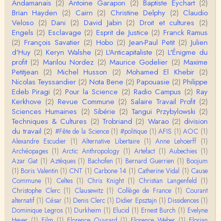
Christophe Darmangeat
Andamanais
(2)
Antoine Garapon
(2)
Baptiste Eychart
(2)
Pour ce qui est des effets de la variole, ils ont en
Brian Hayden
(2)
Cairn
(2)
Christine Delphy
(2)
Claudio
effet été catastrophiques 'une manière géné…
Veloso
(2)
Dani
(2)
David Jabin
(2)
Droit et cultures
(2)
Engels
(2)
Esclavage
(2)
Esprit de Justice
(2)
Franck Ramus
Roland Chaudat
(2)
François Savatier
(2)
Hobo
(2)
Jean-Paul Petit
(2)
Julien
L'histoire des populations autochtones profite certai
d'Huy
(2)
Keryn Walshe
(2)
L'Anticapitaliste
(2)
L'Énigme du
nement de ces reconstitutions dont la visit…
profit
(2)
Marilou Nordez
(2)
Maurice Godelier
(2)
Maxime
Petitjean
(2)
Michel Husson
(2)
Mohamed El Khebir
(2)
Anonymous
Nicolas Teyssandier
(2)
Nota Bene
(2)
Papouasie
(2)
Philippe
Je viens de regarder une vidéo de Pascal Picq sur
Edeb Piragi
(2)
Pour la Science
(2)
Radio Campus
(2)
Ray
"le blob" à l'instant. Mon premier r…
Kerkhove
(2)
Revue Commune
(2)
Salaire Travail Profit
(2)
Sciences Humaines
(2)
Sibérie
(2)
Tangui Przybylowski
(2)
Yves Le Dantec
Techniques & Cultures
(2)
Trobriand
(2)
Warao
(2)
division
En effet, par "hiérarchie" j'entendais surtout ce que
du travail
(2)
#Fête de la Science
(1)
#politique
(1)
AFIS
(1)
AOC
(1)
tu entends dans ton second point…
Alexandre Escudier
(1)
Alternative Libertaire
(1)
Anne Lehoerff
(1)
Archéopages
(1)
Arctic Anthropology
(1)
Artefact
(1)
Aubechies
(1)
Claude Julien
Azar Gat
(1)
Aztèques
(1)
Bachofen
(1)
Bernard Guerrien
(1)
Boojum
« Nous n’avons pas cessé, de toute évidence, d’êt
(1)
Boris Valentin
(1)
CNT
(1)
Carbone 14
(1)
Catherine Vidal
(1)
Cause
re ‘ethnocentriques’. Mais nous n’en sommes pas m
Commune
(1)
Celtes
(1)
Chris Knight
(1)
Christian Langenfeld
(1)
oi…
Christophe Clerc
(1)
Clausewitz
(1)
Collège de France
(1)
Courant
Christophe Darmangeat
alternatif
(1)
César
(1)
Denis Clerc
(1)
Didier Epsztajn
(1)
Dissidences
(1)
Encore une fois, l'histoire de la hiérarchie ne me s
Dominique Legros
(1)
Durkheim
(1)
Elucid
(1)
Ernest Burch
(1)
Evelyne
emble pas être le bon angle de discussion – …
Heyer
(1)
Film
(1)
Florence Ouvrard
(1)
Florence Weber
(1)
Florian