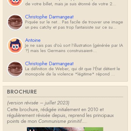
de votre billet, mais je suis étonné de votre 2…
Christophe Darmangeat
Piquée sur le net... Pas facile de trouver une image
un peu catchy et pas trop fantaisiste sur ce su…
Antoine
Je ne sais pas d'où sort l'illustration (générée par IA
?) mais les Germains construisaient-…
Christophe Darmangeat
La définition de Weber, qui dit que l'État détient le
monopole de la violence *légitime* répond …
Anonymous
BROCHURE
Formidable et complexe sujet ; l'ancien professeur
d'histoire que je suis, Alsacien de surcr…
(version révisée – juillet 2023)
Cette brochure, rédigée initialement en 2010 et
Tangui Przybylowski
régulièrement révisée depuis, reprend les principaux
Concernant Fustel de Coulanges, j'ai le souvenir
points de mon
d'avoir lu, il y a près de 10 ans, un autre…
Communisme primitif…
.