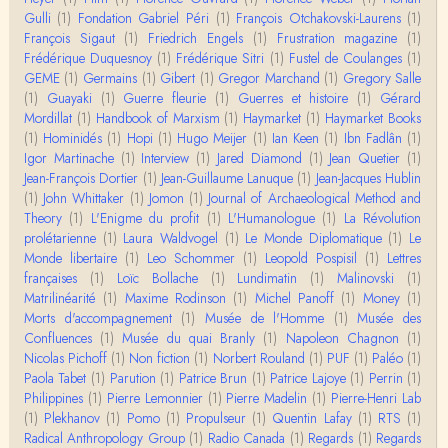
Gulli
(1)
Fondation Gabriel Péri
(1)
François Otchakovski-Laurens
(1)
Christophe Darmangeat
François Sigaut
(1)
Friedrich Engels
(1)
Frustration magazine
(1)
Évidemment, de toute façon c'est toujours de ma f
Frédérique Duquesnoy
(1)
Frédérique Sitri
(1)
Fustel de Coulanges
(1)
aute. ;-)
GEME
(1)
Germains
(1)
Gibert
(1)
Gregor Marchand
(1)
Gregory Salle
(1)
Guayaki
(1)
Guerre fleurie
(1)
Guerres et histoire
(1)
Gérard
Damian
Mordillat
(1)
Handbook of Marxism
(1)
Haymarket
(1)
Haymarket Books
Merci de ta réponse ! Pour les pénis, c'est de cell
(1)
Hominidés
(1)
Hopi
(1)
Hugo Meijer
(1)
Ian Keen
(1)
Ibn Fadlân
(1)
es qu'on écarte, car dans une société pat…
Igor Martinache
(1)
Interview
(1)
Jared Diamond
(1)
Jean Quetier
(1)
Jean-François Dortier
(1)
Jean-Guillaume Lanuque
(1)
Jean-Jacques Hublin
Yves Le Dantec
(1)
John Whittaker
(1)
Jomon
(1)
Journal of Archaeological Method and
Affligeant, ce documentaire. Ca me fait me deman
Theory
(1)
L'Enigme du profit
(1)
L'Humanologue
(1)
La Révolution
der : est-ce que tenter de revoir l'histoire des…
prolétarienne
(1)
Laura Waldvogel
(1)
Le Monde Diplomatique
(1)
Le
Monde libertaire
(1)
Leo Schommer
(1)
Leopold Pospisil
(1)
Lettres
Boudjemaa Sedira
françaises
(1)
Loïc Bollache
(1)
Lundimatin
(1)
Malinovski
(1)
Merci pour cet article méthodique. En effet, les "b
Matrilinéarité
(1)
Maxime Rodinson
(1)
Michel Panoff
(1)
Money
(1)
âtons-à-fouir" qu'on a pu trouver a…
Morts d'accompagnement
(1)
Musée de l'Homme
(1)
Musée des
Confluences
(1)
Musée du quai Branly
(1)
Napoleon Chagnon
(1)
Momo
Nicolas Pichoff
(1)
Non fiction
(1)
Norbert Rouland
(1)
PUF
(1)
Paléo
(1)
BonjourCette question de la remise en cause de l'i
Paola Tabet
(1)
Parution
(1)
Patrice Brun
(1)
Patrice Lajoye
(1)
Perrin
(1)
mage classique de sociétés vivant essentiellem…
Philippines
(1)
Pierre Lemonnier
(1)
Pierre Madelin
(1)
Pierre-Henri Lab
(1)
Plekhanov
(1)
Pomo
(1)
Propulseur
(1)
Quentin Lafay
(1)
RTS
(1)
Anonymous
Radical Anthropology Group
(1)
Radio Canada
(1)
Regards
(1)
Regards