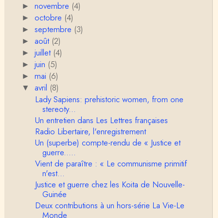
novembre
(4)
►
si l’on met de coté les acceptions récentes du mot
octobre
c…
(4)
►
septembre
(3)
►
Anonymous
août
Porteuses d'eau. Là les philosophes peuvent nous
(2)
►
servir à quelque chose (Bachelard, Gilbert Dura…
juillet
(4)
►
juin
(5)
►
Christophe Darmangeat
mai
(6)
►
C'est peut-être là où il faudrait s'entendre sur ce q
avril
(8)
u'on appelle le genre, parce que j&…
▼
Lady Sapiens: prehistoric women, from one
stereoty...
Anonymous
Je pense que VB a raison, mais j'ajouterais que la
Un entretien dans Les Lettres françaises
disparition du genre dont parle Christophe Da…
Radio Libertaire, l'enregistrement
Un (superbe) compte-rendu de « Justice et
Sylvain Lejeune
guerre.....
Bonjour, j'ai trouvé cette intervention au Collège de
Vient de paraître : « Le communisme primitif
France très stimulante, ce qui m'a fai…
n'est...
Justice et guerre chez les Koita de Nouvelle-
Christophe Darmangeat
Guinée
Lis cela (jusqu'au bout !) : https://www.lahuttedescl
Deux contributions à un hors-série La Vie-Le
asses.net/2018/06/xenophobie-primitive.html
Monde