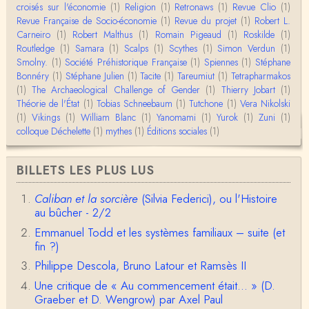
Merci pour votre conférence au collège de France
croisés sur l'économie
(1)
Religion
(1)
Retronaws
(1)
Revue Clio
(1)
sur les femmes préhistoriques et la chasse, très c
Revue Française de Socio-économie
(1)
Revue du projet
(1)
Robert L.
l…
Carneiro
(1)
Robert Malthus
(1)
Romain Pigeaud
(1)
Roskilde
(1)
Routledge
(1)
Samara
(1)
Scalps
(1)
Scythes
(1)
Simon Verdun
(1)
Anonymous
Smolny.
(1)
Bonjour,Merci pour l'article.Vous dîtes : "Pourquoi,
Société Préhistorique Française
(1)
Spiennes
(1)
Stéphane
en tant qu’êtres humains, devrions-nou…
Bonnéry
(1)
Stéphane Julien
(1)
Tacite
(1)
Tareumiut
(1)
Tetrapharmakos
(1)
The Archaeological Challenge of Gender
(1)
Thierry Jobart
(1)
Théorie de l'État
(1)
Tobias Schneebaum
(1)
Tutchone
(1)
Vera Nikolski
Christophe Darmangeat
(1)
Vikings
Envoyez moi un mail : cdarmangeat@gmail.com
(1)
William Blanc
(1)
Yanomami
(1)
Yurok
(1)
Zuni
(1)
colloque Déchelette
(1)
mythes
(1)
Éditions sociales
(1)
anne hebrard
BILLETS LES PLUS LUS
Bonjour, peut-on trouver maintenant le manuscrit d'Al
ain Testart de 2009, souvent cité ?
Caliban et la sorcière
(Silvia Federici), ou l'Histoire
au bûcher - 2/2
Claude Julien
Bonjour Monsieur,Récent abonné à votre blog, je vi
Emmanuel Todd et les systèmes familiaux – suite (et
ens de lire votre dernière publication, qui m’a be…
fin ?)
Philippe Descola, Bruno Latour et Ramsès II
Anonymous
1° Le message subliminal est celui-ci: il y a un sché
Une critique de « Au commencement était... » (D.
ma évolutif des sociétés, avec des stades infér…
Graeber et D. Wengrow) par Axel Paul