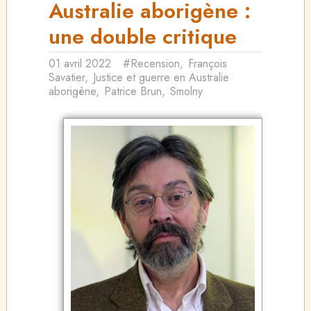
Australie aborigène :
une double critique
01 avril 2022
#Recension
,
François
Savatier
,
Justice et guerre en Australie
aborigène
,
Patrice Brun
,
Smolny