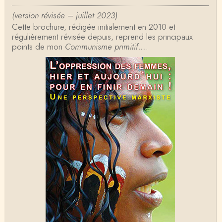
d'histoire que je suis, Alsacien de surcr…
(version révisée – juillet 2023)
Cette brochure, rédigée initialement en 2010 et
Tangui Przybylowski
régulièrement révisée depuis, reprend les principaux
Concernant Fustel de Coulanges, j'ai le souvenir
points de mon
d'avoir lu, il y a près de 10 ans, un autre…
Communisme primitif…
.
Jean-Paul Demoule
L'Etat ayant donc le monopole de la violence légiti
me, comment interpréter la situation états-un…
Christophe Darmangeat
Je ne sais pas quelle est la couleur de ma ceintur
e, mais je suis bien d'accord avec vous sur le…
Christophe Darmangeat
C'est en effet un bon livre, tout à fait recommandab
le.
ChristianP
J'ai vu aujourd'hui que l'historienne Michelle Zancari
ni-Fournel a elle aussi écrit un e…