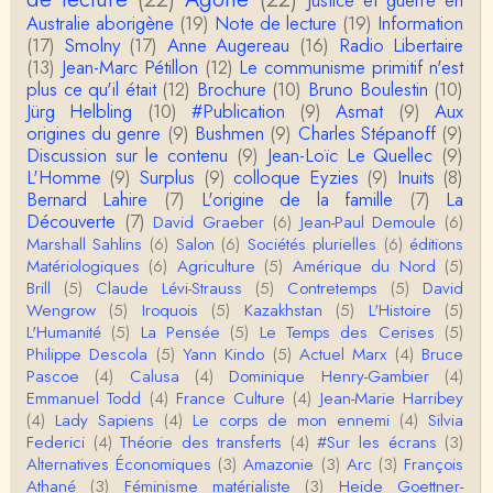
Justice et guerre en
roland chaudat
Australie aborigène
(19)
Note de lecture
(19)
Information
Votre gourmandise sera probablement récompens
(17)
Smolny
(17)
Anne Augereau
(16)
Radio Libertaire
ée parce que Snow apporte "de l'eau à votre m
o…
(13)
Jean-Marc Pétillon
(12)
Le communisme primitif n'est
plus ce qu'il était
(12)
Brochure
(10)
Bruno Boulestin
(10)
Christophe Darmangeat
Jürg Helbling
(10)
#Publication
(9)
Asmat
(9)
Aux
...Et merci à vous pour Snow – qui m'a l'air d'être
origines du genre
(9)
Bushmen
(9)
Charles Stépanoff
(9)
davantage une histoire qu'une et…
Discussion sur le contenu
(9)
Jean-Loïc Le Quellec
(9)
L'Homme
(9)
Surplus
(9)
colloque Eyzies
(9)
Inuits
(8)
roland chaudat
Bernard Lahire
(7)
L'origine de la famille
(7)
La
Tout à fait d'accord avec vous et quant à Leacock j
Découverte
(7)
David Graeber
(6)
Jean-Paul Demoule
(6)
e n'ai lu qu'un de ses ouvrages et il…
Marshall Sahlins
(6)
Salon
(6)
Sociétés plurielles
(6)
éditions
Matériologiques
(6)
Agriculture
(5)
Amérique du Nord
(5)
Anonymous
Brill
(5)
Claude Lévi-Strauss
(5)
Contretemps
(5)
David
Homo sapiens a clairement évolué depuis 300 00
Wengrow
(5)
Iroquois
(5)
Kazakhstan
(5)
L'Histoire
(5)
0 ans. Tout d'abord, il y a la différence notable …
L'Humanité
(5)
La Pensée
(5)
Le Temps des Cerises
(5)
Philippe Descola
(5)
Yann Kindo
(5)
Actuel Marx
(4)
Bruce
Christophe Darmangeat
Pascoe
(4)
Calusa
(4)
Dominique Henry-Gambier
(4)
Cet article apporte de l'eau à mon moulin (si j'ose
Emmanuel Todd
(4)
France Culture
(4)
Jean-Marie Harribey
dire) en appuyant la réalité des torture…
(4)
Lady Sapiens
(4)
Le corps de mon ennemi
(4)
Silvia
Federici
(4)
Théorie des transferts
(4)
#Sur les écrans
(3)
roland chaudat
Alternatives Économiques
(3)
Amazonie
(3)
Arc
(3)
François
IROQUOIS CANNIBALISM: FACT NOT FICTIONTho
Athané
(3)
Féminisme matérialiste
(3)
Heide Goettner-
mas S. AblerUniversity of WaterlooBien que ce text