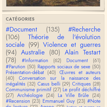
honnêteté intellectuelle, vous êtes passionnant.A …
Christophe Darmangeat
Si, le lien fonctionne bel et bien, je viens de le véri
CATÉGORIES
fier. Il mène à la thèse de Jean-Claude Favin…
#Document
(135)
#Recherche
roland `chaudat
(106)
Théorie de l'évolution
le lien cité par BB ne fonctionne pas ( 6 ans aprè
s), dommage, mais j'ai la même impression que …
sociale
(99)
Violence et guerres
(94)
Australie
(80)
Alain Testart
Christophe Darmangeat
La plus récente, donc celle en français, la quatrièm
(78)
e, publiée chez La Découverte.Bonne lecture !
#Information
(62)
Document
(61)
#Parution
(50)
Rapports sociaux de sexe
(50)
Anonymous
Présentation-débat
(40)
Œuvres et auteurs
Actuellement c'est quelle édition qui est la plus à jo
(40)
Conversation sur la naissance des
ur? La dernière edition française ou celle…
inégalités
(32)
Casus belli
(29)
Critiques
(28)
Communisme primitif
(27)
Le profit déchiffré
roland chaudat
le sous-titre de l’article de la Lutte de Classes “No
(27)
Archéologie
(24)
La Ville Brûle
(24)
n, l’oppression des femmes n’a pas toujours exi…
#Recension
(23)
Emmanuel Guy
(23)
#Note
de lecture
(22)
Agone
(22)