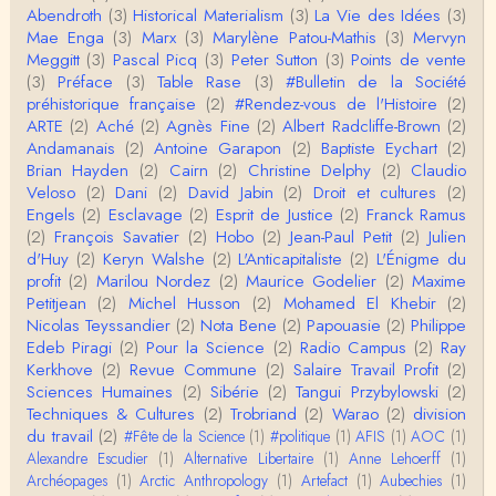
Abendroth
(3)
Historical Materialism
(3)
La Vie des Idées
(3)
e ne comp…
Mae Enga
(3)
Marx
(3)
Marylène Patou-Mathis
(3)
Mervyn
roland chaudat
Meggitt
(3)
Pascal Picq
(3)
Peter Sutton
(3)
Points de vente
Merci de relever ma généralisation hâtive en ce qu
(3)
Préface
(3)
Table Rase
(3)
#Bulletin de la Société
i concerne une hypothétique proportion relative e
préhistorique française
(2)
#Rendez-vous de l'Histoire
(2)
n…
ARTE
(2)
Aché
(2)
Agnès Fine
(2)
Albert Radcliffe-Brown
(2)
Christophe Darmangeat
Andamanais
(2)
Antoine Garapon
(2)
Baptiste Eychart
(2)
Pour ce qui est des effets de la variole, ils ont en
Brian Hayden
(2)
Cairn
(2)
Christine Delphy
(2)
Claudio
effet été catastrophiques 'une manière géné…
Veloso
(2)
Dani
(2)
David Jabin
(2)
Droit et cultures
(2)
Engels
(2)
Esclavage
(2)
Esprit de Justice
(2)
Franck Ramus
Roland Chaudat
(2)
François Savatier
(2)
Hobo
(2)
Jean-Paul Petit
(2)
Julien
L'histoire des populations autochtones profite certai
d'Huy
(2)
Keryn Walshe
(2)
L'Anticapitaliste
(2)
L'Énigme du
nement de ces reconstitutions dont la visit…
profit
(2)
Marilou Nordez
(2)
Maurice Godelier
(2)
Maxime
Petitjean
(2)
Michel Husson
(2)
Mohamed El Khebir
(2)
Anonymous
Nicolas Teyssandier
(2)
Nota Bene
(2)
Papouasie
(2)
Philippe
Je viens de regarder une vidéo de Pascal Picq sur
Edeb Piragi
(2)
Pour la Science
(2)
Radio Campus
(2)
Ray
"le blob" à l'instant. Mon premier r…
Kerkhove
(2)
Revue Commune
(2)
Salaire Travail Profit
(2)
Sciences Humaines
(2)
Sibérie
(2)
Tangui Przybylowski
(2)
Yves Le Dantec
Techniques & Cultures
(2)
Trobriand
(2)
Warao
(2)
division
En effet, par "hiérarchie" j'entendais surtout ce que
du travail
(2)
#Fête de la Science
(1)
#politique
(1)
AFIS
(1)
AOC
(1)
tu entends dans ton second point…
Alexandre Escudier
(1)
Alternative Libertaire
(1)
Anne Lehoerff
(1)
Archéopages
(1)
Arctic Anthropology
(1)
Artefact
(1)
Aubechies
(1)