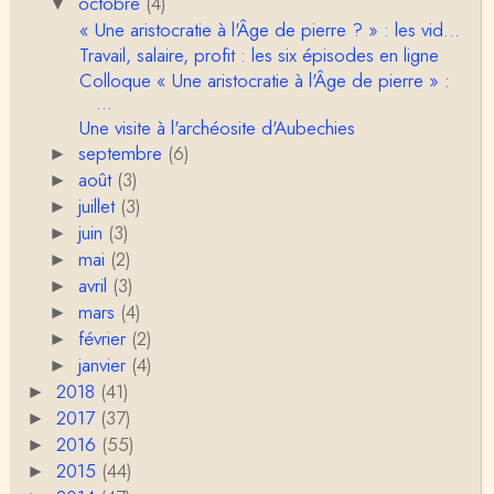
octobre
(4)
▼
« Une aristocratie à l'Âge de pierre ? » : les vid...
RV
Travail, salaire, profit : les six épisodes en ligne
Le concept de genre est un sacré foutoir – même
Colloque « Une aristocratie à l'Âge de pierre » :
si l’on met de coté les acceptions récentes du mot
...
c…
Une visite à l'archéosite d'Aubechies
Anonymous
septembre
(6)
►
Porteuses d'eau. Là les philosophes peuvent nous
servir à quelque chose (Bachelard, Gilbert Dura…
août
(3)
►
juillet
(3)
►
Christophe Darmangeat
juin
(3)
►
C'est peut-être là où il faudrait s'entendre sur ce q
mai
(2)
►
u'on appelle le genre, parce que j&…
avril
(3)
►
mars
(4)
Anonymous
►
Je pense que VB a raison, mais j'ajouterais que la
février
(2)
►
disparition du genre dont parle Christophe Da…
janvier
(4)
►
2018
(41)
►
Sylvain Lejeune
2017
(37)
►
Bonjour, j'ai trouvé cette intervention au Collège de
France très stimulante, ce qui m'a fai…
2016
(55)
►
2015
(44)
►
Christophe Darmangeat