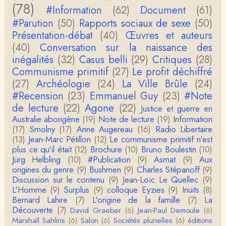
Si, le lien fonctionne bel et bien, je viens de le véri
(78)
#Information
(62)
Document
(61)
fier. Il mène à la thèse de Jean-Claude Favin…
#Parution
(50)
Rapports sociaux de sexe
(50)
roland `chaudat
Présentation-débat
(40)
Œuvres et auteurs
le lien cité par BB ne fonctionne pas ( 6 ans aprè
(40)
Conversation sur la naissance des
s), dommage, mais j'ai la même impression que …
inégalités
(32)
Casus belli
(29)
Critiques
(28)
Communisme primitif
(27)
Le profit déchiffré
Christophe Darmangeat
(27)
Archéologie
La plus récente, donc celle en français, la quatrièm
(24)
La Ville Brûle
(24)
e, publiée chez La Découverte.Bonne lecture !
#Recension
(23)
Emmanuel Guy
(23)
#Note
de lecture
(22)
Agone
(22)
Justice et guerre en
Anonymous
Australie aborigène
(19)
Note de lecture
(19)
Information
Actuellement c'est quelle édition qui est la plus à jo
(17)
Smolny
(17)
Anne Augereau
(16)
Radio Libertaire
ur? La dernière edition française ou celle…
(13)
Jean-Marc Pétillon
(12)
Le communisme primitif n'est
plus ce qu'il était
(12)
Brochure
(10)
Bruno Boulestin
(10)
roland chaudat
Jürg Helbling
(10)
#Publication
(9)
Asmat
(9)
Aux
le sous-titre de l’article de la Lutte de Classes “No
origines du genre
(9)
Bushmen
(9)
Charles Stépanoff
(9)
n, l’oppression des femmes n’a pas toujours exi…
Discussion sur le contenu
(9)
Jean-Loïc Le Quellec
(9)
L'Homme
(9)
Surplus
(9)
colloque Eyzies
(9)
Inuits
(8)
roland chaudat
Bernard Lahire
(7)
L'origine de la famille
(7)
La
Votre gourmandise sera probablement récompens
Découverte
(7)
David Graeber
(6)
Jean-Paul Demoule
(6)
ée parce que Snow apporte "de l'eau à votre m
Marshall Sahlins
(6)
Salon
(6)
Sociétés plurielles
(6)
éditions
o…