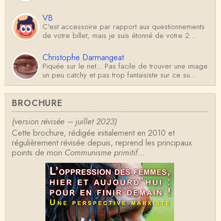
VB
C'est accessoire par rapport aux questionnements
de votre billet, mais je suis étonné de votre 2…
Christophe Darmangeat
Piquée sur le net... Pas facile de trouver une image
un peu catchy et pas trop fantaisiste sur ce su…
Antoine
BROCHURE
Je ne sais pas d'où sort l'illustration (générée par IA
?) mais les Germains construisaient-…
(version révisée – juillet 2023)
Cette brochure, rédigée initialement en 2010 et
Christophe Darmangeat
régulièrement révisée depuis, reprend les principaux
La définition de Weber, qui dit que l'État détient le
points de mon
Communisme primitif…
.
monopole de la violence *légitime* répond …
Anonymous
Formidable et complexe sujet ; l'ancien professeur
d'histoire que je suis, Alsacien de surcr…
Tangui Przybylowski