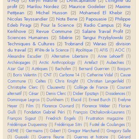
d'Huy
(2)
Keryn Walshe
(2)
L'Anticapitaliste
(2)
L'Énigme du
i concerne une hypothétique proportion relative e
profit
(2)
Marilou Nordez
(2)
Maurice Godelier
(2)
Maxime
n…
Petitjean
(2)
Michel Husson
(2)
Mohamed El Khebir
(2)
Christophe Darmangeat
Nicolas Teyssandier
(2)
Nota Bene
(2)
Papouasie
(2)
Philippe
Pour ce qui est des effets de la variole, ils ont en
Edeb Piragi
(2)
Pour la Science
(2)
Radio Campus
(2)
Ray
effet été catastrophiques 'une manière géné…
Kerkhove
(2)
Revue Commune
(2)
Salaire Travail Profit
(2)
Sciences Humaines
(2)
Sibérie
(2)
Tangui Przybylowski
(2)
Roland Chaudat
Techniques & Cultures
(2)
Trobriand
(2)
Warao
(2)
division
L'histoire des populations autochtones profite certai
du travail
(2)
#Fête de la Science
(1)
#politique
(1)
AFIS
(1)
AOC
(1)
nement de ces reconstitutions dont la visit…
Alexandre Escudier
(1)
Alternative Libertaire
(1)
Anne Lehoerff
(1)
Archéopages
(1)
Arctic Anthropology
(1)
Artefact
(1)
Aubechies
(1)
Anonymous
Azar Gat
(1)
Aztèques
(1)
Bachofen
(1)
Bernard Guerrien
(1)
Boojum
Je viens de regarder une vidéo de Pascal Picq sur
(1)
Boris Valentin
(1)
CNT
(1)
Carbone 14
(1)
Catherine Vidal
(1)
Cause
"le blob" à l'instant. Mon premier r…
Commune
(1)
Celtes
(1)
Chris Knight
(1)
Christian Langenfeld
(1)
Christophe Clerc
(1)
Clausewitz
(1)
Collège de France
(1)
Courant
Yves Le Dantec
alternatif
(1)
César
(1)
Denis Clerc
(1)
Didier Epsztajn
(1)
Dissidences
(1)
En effet, par "hiérarchie" j'entendais surtout ce que
Dominique Legros
(1)
Durkheim
(1)
Elucid
(1)
Ernest Burch
(1)
Evelyne
tu entends dans ton second point…
Heyer
(1)
Film
(1)
Florence Ouvrard
(1)
Florence Weber
(1)
Florian
Gulli
(1)
Fondation Gabriel Péri
(1)
François Otchakovski-Laurens
(1)
Claude Julien
François Sigaut
(1)
Friedrich Engels
(1)
Frustration magazine
(1)
« Nous n’avons pas cessé, de toute évidence, d’êt
Frédérique Duquesnoy
(1)
Frédérique Sitri
(1)
Fustel de Coulanges
(1)
re ‘ethnocentriques’. Mais nous n’en sommes pas m
GEME
(1)
Germains
(1)
Gibert
(1)
Gregor Marchand
(1)
Gregory Salle
oi…
(1)
Guayaki
(1)
Guerre fleurie
(1)
Guerres et histoire
(1)
Gérard