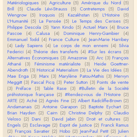
Matériologiques
(6)
Agriculture
(5)
Amérique du Nord
(5)
Christophe Darmangeat
Brill
(5)
Claude Lévi-Strauss
(5)
Contretemps
(5)
David
...Et merci à vous pour Snow – qui m'a l'air d'être
Wengrow
(5)
Iroquois
(5)
Kazakhstan
(5)
L'Histoire
(5)
davantage une histoire qu'une et…
L'Humanité
(5)
La Pensée
(5)
Le Temps des Cerises
(5)
Philippe Descola
(5)
Yann Kindo
(5)
Actuel Marx
(4)
Bruce
roland chaudat
Pascoe
(4)
Calusa
(4)
Dominique Henry-Gambier
(4)
Tout à fait d'accord avec vous et quant à Leacock j
Emmanuel Todd
(4)
France Culture
(4)
Jean-Marie Harribey
e n'ai lu qu'un de ses ouvrages et il…
(4)
Lady Sapiens
(4)
Le corps de mon ennemi
(4)
Silvia
Federici
(4)
Théorie des transferts
(4)
#Sur les écrans
(3)
Anonymous
Alternatives Économiques
(3)
Amazonie
(3)
Arc
(3)
François
Homo sapiens a clairement évolué depuis 300 00
Athané
(3)
Féminisme matérialiste
(3)
Heide Goettner-
0 ans. Tout d'abord, il y a la différence notable …
Abendroth
(3)
Historical Materialism
(3)
La Vie des Idées
(3)
Mae Enga
(3)
Marx
(3)
Marylène Patou-Mathis
(3)
Mervyn
Christophe Darmangeat
Meggitt
(3)
Pascal Picq
(3)
Peter Sutton
(3)
Points de vente
Cet article apporte de l'eau à mon moulin (si j'ose
(3)
Préface
(3)
Table Rase
(3)
#Bulletin de la Société
dire) en appuyant la réalité des torture…
préhistorique française
(2)
#Rendez-vous de l'Histoire
(2)
ARTE
(2)
Aché
(2)
Agnès Fine
(2)
Albert Radcliffe-Brown
(2)
roland chaudat
Andamanais
(2)
Antoine Garapon
(2)
Baptiste Eychart
(2)
IROQUOIS CANNIBALISM: FACT NOT FICTIONTho
Brian Hayden
(2)
Cairn
(2)
Christine Delphy
(2)
Claudio
mas S. AblerUniversity of WaterlooBien que ce text
Veloso
(2)
Dani
(2)
David Jabin
(2)
Droit et cultures
(2)
e ne comp…
Engels
(2)
Esclavage
(2)
Esprit de Justice
(2)
Franck Ramus
roland chaudat
(2)
François Savatier
(2)
Hobo
(2)
Jean-Paul Petit
(2)
Julien
Merci de relever ma généralisation hâtive en ce qu