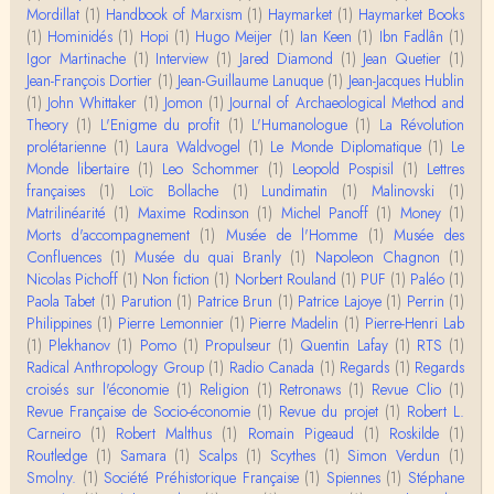
Mordillat
(1)
Handbook of Marxism
(1)
Haymarket
(1)
Haymarket Books
Christophe Darmangeat
(1)
Hominidés
Encore une fois, l'histoire de la hiérarchie ne me s
(1)
Hopi
(1)
Hugo Meijer
(1)
Ian Keen
(1)
Ibn Fadlân
(1)
emble pas être le bon angle de discussion – …
Igor Martinache
(1)
Interview
(1)
Jared Diamond
(1)
Jean Quetier
(1)
Jean-François Dortier
(1)
Jean-Guillaume Lanuque
(1)
Jean-Jacques Hublin
(1)
John Whittaker
(1)
Jomon
(1)
Journal of Archaeological Method and
Christophe Darmangeat
Theory
(1)
Évidemment, de toute façon c'est toujours de ma f
L'Enigme du profit
(1)
L'Humanologue
(1)
La Révolution
aute. ;-)
prolétarienne
(1)
Laura Waldvogel
(1)
Le Monde Diplomatique
(1)
Le
Monde libertaire
(1)
Leo Schommer
(1)
Leopold Pospisil
(1)
Lettres
françaises
(1)
Loïc Bollache
(1)
Lundimatin
(1)
Malinovski
(1)
Damian
Matrilinéarité
Merci de ta réponse ! Pour les pénis, c'est de cell
(1)
Maxime Rodinson
(1)
Michel Panoff
(1)
Money
(1)
es qu'on écarte, car dans une société pat…
Morts d'accompagnement
(1)
Musée de l'Homme
(1)
Musée des
Confluences
(1)
Musée du quai Branly
(1)
Napoleon Chagnon
(1)
Nicolas Pichoff
(1)
Non fiction
(1)
Norbert Rouland
(1)
PUF
(1)
Paléo
(1)
Yves Le Dantec
Paola Tabet
Affligeant, ce documentaire. Ca me fait me deman
(1)
Parution
(1)
Patrice Brun
(1)
Patrice Lajoye
(1)
Perrin
(1)
der : est-ce que tenter de revoir l'histoire des…
Philippines
(1)
Pierre Lemonnier
(1)
Pierre Madelin
(1)
Pierre-Henri Lab
(1)
Plekhanov
(1)
Pomo
(1)
Propulseur
(1)
Quentin Lafay
(1)
RTS
(1)
Radical Anthropology Group
(1)
Radio Canada
(1)
Regards
(1)
Regards
Boudjemaa Sedira
croisés sur l'économie
Merci pour cet article méthodique. En effet, les "b
(1)
Religion
(1)
Retronaws
(1)
Revue Clio
(1)
âtons-à-fouir" qu'on a pu trouver a…
Revue Française de Socio-économie
(1)
Revue du projet
(1)
Robert L.
Carneiro
(1)
Robert Malthus
(1)
Romain Pigeaud
(1)
Roskilde
(1)
Routledge
(1)
Samara
(1)
Scalps
(1)
Scythes
(1)
Simon Verdun
(1)
Momo
Smolny.
(1)
BonjourCette question de la remise en cause de l'i
Société Préhistorique Française
(1)
Spiennes
(1)
Stéphane