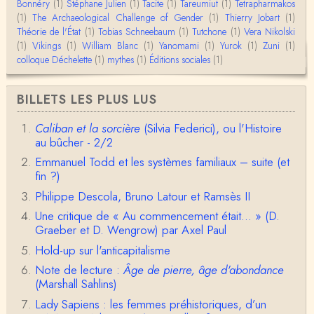
mage classique de sociétés vivant essentiellem…
Bonnéry
(1)
Stéphane Julien
(1)
Tacite
(1)
Tareumiut
(1)
Tetrapharmakos
(1)
The Archaeological Challenge of Gender
(1)
Thierry Jobart
(1)
Théorie de l'État
(1)
Tobias Schneebaum
(1)
Tutchone
(1)
Vera Nikolski
Anonymous
(1)
Vikings
Merci pour votre conférence au collège de France
(1)
William Blanc
(1)
Yanomami
(1)
Yurok
(1)
Zuni
(1)
sur les femmes préhistoriques et la chasse, très c
colloque Déchelette
(1)
mythes
(1)
Éditions sociales
(1)
l…
Anonymous
BILLETS LES PLUS LUS
Bonjour,Merci pour l'article.Vous dîtes : "Pourquoi,
en tant qu’êtres humains, devrions-nou…
Caliban et la sorcière
(Silvia Federici), ou l'Histoire
au bûcher - 2/2
Christophe Darmangeat
Envoyez moi un mail : cdarmangeat@gmail.com
Emmanuel Todd et les systèmes familiaux – suite (et
fin ?)
Philippe Descola, Bruno Latour et Ramsès II
anne hebrard
Une critique de « Au commencement était... » (D.
Bonjour, peut-on trouver maintenant le manuscrit d'Al
Graeber et D. Wengrow) par Axel Paul
ain Testart de 2009, souvent cité ?
Hold-up sur l'anticapitalisme
Claude Julien
Note de lecture :
Âge de pierre, âge d'abondance
Bonjour Monsieur,Récent abonné à votre blog, je vi
(Marshall Sahlins)
ens de lire votre dernière publication, qui m’a be…
Lady Sapiens : les femmes préhistoriques, d’un