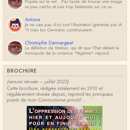
Piquée sur le net... Pas facile de trouver une image
un peu catchy et pas trop fantaisiste sur ce su…
Antoine
Je ne sais pas d'où sort l'illustration (générée par IA
?) mais les Germains construisaient-…
Christophe Darmangeat
La définition de Weber, qui dit que l'État détient le
monopole de la violence *légitime* répond …
Anonymous
BROCHURE
Formidable et complexe sujet ; l'ancien professeur
d'histoire que je suis, Alsacien de surcr…
(version révisée – juillet 2023)
Cette brochure, rédigée initialement en 2010 et
Tangui Przybylowski
régulièrement révisée depuis, reprend les principaux
Concernant Fustel de Coulanges, j'ai le souvenir
points de mon
d'avoir lu, il y a près de 10 ans, un autre…
Communisme primitif…
.
Jean-Paul Demoule
L'Etat ayant donc le monopole de la violence légiti
me, comment interpréter la situation états-un…