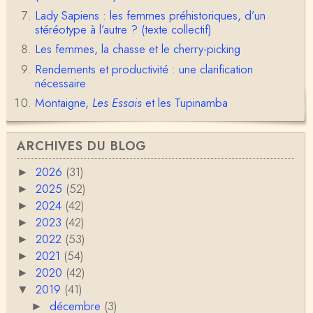
Lady Sapiens : les femmes préhistoriques, d’un
Christophe Darmangeat
stéréotype à l’autre ? (texte collectif)
Déjà, je ne vois pas pourquoi le pénis compterait
Les femmes, la chasse et le cherry-picking
moins que la peau ! ;-)Ensuite, je ne vois pas no…
Rendements et productivité : une clarification
Damian
nécessaire
Merci de cet excellent texte (même si il y a sans d
Montaigne,
Les Essais
et les Tupinamba
oute une faute de frappe dans la citation de A,
H…
Pierre
ARCHIVES DU BLOG
Bonjour,En fin de conférence vous évoquez les ca
uses de l'apparition de la notion d'égalité …
2026
(31)
►
2025
(52)
►
Christophe Darmangeat
2024
(42)
►
En deux mots : vos questions sont légitimes, mais p
our la plupart d'entre elles, les données fon…
2023
(42)
►
2022
(53)
►
RV
2021
(54)
►
Le concept de genre est un sacré foutoir – même
2020
(42)
►
si l’on met de coté les acceptions récentes du mot
2019
c…
(41)
▼
décembre
(3)
►
Anonymous