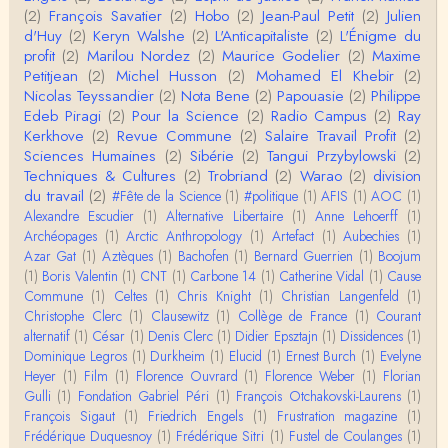
Roland Chaudat
(2)
François Savatier
(2)
Hobo
(2)
Jean-Paul Petit
(2)
Julien
L'histoire des populations autochtones profite certai
d'Huy
(2)
Keryn Walshe
(2)
L'Anticapitaliste
(2)
L'Énigme du
nement de ces reconstitutions dont la visit…
profit
(2)
Marilou Nordez
(2)
Maurice Godelier
(2)
Maxime
Petitjean
(2)
Michel Husson
(2)
Mohamed El Khebir
(2)
Anonymous
Nicolas Teyssandier
(2)
Nota Bene
(2)
Papouasie
(2)
Philippe
Je viens de regarder une vidéo de Pascal Picq sur
Edeb Piragi
(2)
Pour la Science
(2)
Radio Campus
(2)
Ray
"le blob" à l'instant. Mon premier r…
Kerkhove
(2)
Revue Commune
(2)
Salaire Travail Profit
(2)
Sciences Humaines
(2)
Sibérie
(2)
Tangui Przybylowski
(2)
Yves Le Dantec
Techniques & Cultures
(2)
Trobriand
(2)
Warao
(2)
division
En effet, par "hiérarchie" j'entendais surtout ce que
du travail
(2)
#Fête de la Science
(1)
#politique
(1)
AFIS
(1)
AOC
(1)
tu entends dans ton second point…
Alexandre Escudier
(1)
Alternative Libertaire
(1)
Anne Lehoerff
(1)
Archéopages
(1)
Arctic Anthropology
(1)
Artefact
(1)
Aubechies
(1)
Claude Julien
Azar Gat
(1)
Aztèques
(1)
Bachofen
(1)
Bernard Guerrien
(1)
Boojum
« Nous n’avons pas cessé, de toute évidence, d’êt
(1)
Boris Valentin
(1)
CNT
(1)
Carbone 14
(1)
Catherine Vidal
(1)
Cause
re ‘ethnocentriques’. Mais nous n’en sommes pas m
Commune
(1)
Celtes
(1)
Chris Knight
(1)
Christian Langenfeld
(1)
oi…
Christophe Clerc
(1)
Clausewitz
(1)
Collège de France
(1)
Courant
Christophe Darmangeat
alternatif
(1)
César
(1)
Denis Clerc
(1)
Didier Epsztajn
(1)
Dissidences
(1)
Encore une fois, l'histoire de la hiérarchie ne me s
Dominique Legros
(1)
Durkheim
(1)
Elucid
(1)
Ernest Burch
(1)
Evelyne
emble pas être le bon angle de discussion – …
Heyer
(1)
Film
(1)
Florence Ouvrard
(1)
Florence Weber
(1)
Florian
Gulli
(1)
Fondation Gabriel Péri
(1)
François Otchakovski-Laurens
(1)
Christophe Darmangeat
François Sigaut
(1)
Friedrich Engels
(1)
Frustration magazine
(1)
Évidemment, de toute façon c'est toujours de ma f
Frédérique Duquesnoy
(1)
Frédérique Sitri
(1)
Fustel de Coulanges
(1)