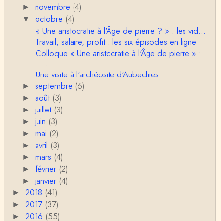
novembre
Porteuses d'eau. Là les philosophes peuvent nous
(4)
►
servir à quelque chose (Bachelard, Gilbert Dura…
octobre
(4)
▼
« Une aristocratie à l'Âge de pierre ? » : les vid...
Christophe Darmangeat
Travail, salaire, profit : les six épisodes en ligne
C'est peut-être là où il faudrait s'entendre sur ce q
Colloque « Une aristocratie à l'Âge de pierre » :
u'on appelle le genre, parce que j&…
...
Une visite à l'archéosite d'Aubechies
Anonymous
septembre
Je pense que VB a raison, mais j'ajouterais que la
(6)
►
disparition du genre dont parle Christophe Da…
août
(3)
►
juillet
(3)
►
Sylvain Lejeune
juin
(3)
►
Bonjour, j'ai trouvé cette intervention au Collège de
mai
(2)
France très stimulante, ce qui m'a fai…
►
avril
(3)
►
Christophe Darmangeat
mars
(4)
►
Lis cela (jusqu'au bout !) : https://www.lahuttedescl
février
(2)
►
asses.net/2018/06/xenophobie-primitive.html
janvier
(4)
►
2018
(41)
►
Damian
2017
Bravo et Merci pour cette émission ! "la xénophobi
(37)
►
e n'a pas attendu l'époque moderne po…
2016
(55)
►