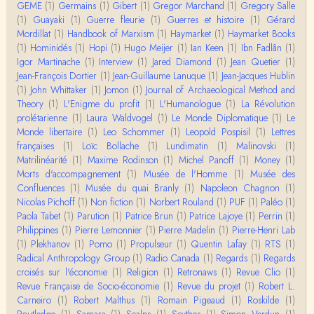
aute. ;-)
GEME
(1)
Germains
(1)
Gibert
(1)
Gregor Marchand
(1)
Gregory Salle
(1)
Guayaki
(1)
Guerre fleurie
(1)
Guerres et histoire
(1)
Gérard
Damian
Mordillat
(1)
Handbook of Marxism
(1)
Haymarket
(1)
Haymarket Books
Merci de ta réponse ! Pour les pénis, c'est de cell
(1)
Hominidés
(1)
Hopi
(1)
Hugo Meijer
(1)
Ian Keen
(1)
Ibn Fadlân
(1)
es qu'on écarte, car dans une société pat…
Igor Martinache
(1)
Interview
(1)
Jared Diamond
(1)
Jean Quetier
(1)
Jean-François Dortier
(1)
Jean-Guillaume Lanuque
(1)
Jean-Jacques Hublin
Yves Le Dantec
(1)
John Whittaker
(1)
Jomon
(1)
Journal of Archaeological Method and
Affligeant, ce documentaire. Ca me fait me deman
Theory
(1)
L'Enigme du profit
(1)
L'Humanologue
(1)
La Révolution
der : est-ce que tenter de revoir l'histoire des…
prolétarienne
(1)
Laura Waldvogel
(1)
Le Monde Diplomatique
(1)
Le
Monde libertaire
(1)
Leo Schommer
(1)
Leopold Pospisil
(1)
Lettres
Boudjemaa Sedira
françaises
(1)
Loïc Bollache
(1)
Lundimatin
(1)
Malinovski
(1)
Merci pour cet article méthodique. En effet, les "b
Matrilinéarité
(1)
Maxime Rodinson
(1)
Michel Panoff
(1)
Money
(1)
âtons-à-fouir" qu'on a pu trouver a…
Morts d'accompagnement
(1)
Musée de l'Homme
(1)
Musée des
Confluences
(1)
Musée du quai Branly
(1)
Napoleon Chagnon
(1)
Momo
Nicolas Pichoff
(1)
Non fiction
(1)
Norbert Rouland
(1)
PUF
(1)
Paléo
(1)
BonjourCette question de la remise en cause de l'i
Paola Tabet
(1)
Parution
(1)
Patrice Brun
(1)
Patrice Lajoye
(1)
Perrin
(1)
mage classique de sociétés vivant essentiellem…
Philippines
(1)
Pierre Lemonnier
(1)
Pierre Madelin
(1)
Pierre-Henri Lab
(1)
Plekhanov
(1)
Pomo
(1)
Propulseur
(1)
Quentin Lafay
(1)
RTS
(1)
Anonymous
Radical Anthropology Group
(1)
Radio Canada
(1)
Regards
(1)
Regards
Merci pour votre conférence au collège de France
croisés sur l'économie
(1)
Religion
(1)
Retronaws
(1)
Revue Clio
(1)
sur les femmes préhistoriques et la chasse, très c
Revue Française de Socio-économie
(1)
Revue du projet
(1)
Robert L.
l…
Carneiro
(1)
Robert Malthus
(1)
Romain Pigeaud
(1)
Roskilde
(1)