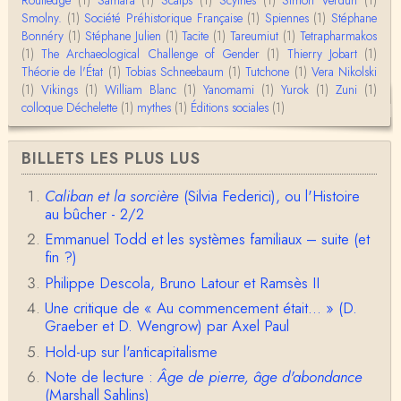
Routledge
(1)
Samara
(1)
Scalps
(1)
Scythes
(1)
Simon Verdun
(1)
Anonymous
Smolny.
(1)
Bonjour,Merci pour l'article.Vous dîtes : "Pourquoi,
Société Préhistorique Française
(1)
Spiennes
(1)
Stéphane
en tant qu’êtres humains, devrions-nou…
Bonnéry
(1)
Stéphane Julien
(1)
Tacite
(1)
Tareumiut
(1)
Tetrapharmakos
(1)
The Archaeological Challenge of Gender
(1)
Thierry Jobart
(1)
Théorie de l'État
(1)
Tobias Schneebaum
(1)
Tutchone
(1)
Vera Nikolski
Christophe Darmangeat
(1)
Vikings
Envoyez moi un mail : cdarmangeat@gmail.com
(1)
William Blanc
(1)
Yanomami
(1)
Yurok
(1)
Zuni
(1)
colloque Déchelette
(1)
mythes
(1)
Éditions sociales
(1)
anne hebrard
BILLETS LES PLUS LUS
Bonjour, peut-on trouver maintenant le manuscrit d'Al
ain Testart de 2009, souvent cité ?
Caliban et la sorcière
(Silvia Federici), ou l'Histoire
au bûcher - 2/2
Claude Julien
Bonjour Monsieur,Récent abonné à votre blog, je vi
Emmanuel Todd et les systèmes familiaux – suite (et
ens de lire votre dernière publication, qui m’a be…
fin ?)
Philippe Descola, Bruno Latour et Ramsès II
Anonymous
1° Le message subliminal est celui-ci: il y a un sché
Une critique de « Au commencement était... » (D.
ma évolutif des sociétés, avec des stades infér…
Graeber et D. Wengrow) par Axel Paul
Hold-up sur l'anticapitalisme
Olivier Anselm
Note de lecture :
Âge de pierre, âge d'abondance
Une nouvelle fois, cher Christophe Darmangeat, m
erci pour l'intelligence et le sens salutaire de…
(Marshall Sahlins)