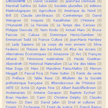
Découverte
(7)
David Graeber
(6)
Jean-Paul Demoule
(6)
e n'ai lu qu'un de ses ouvrages et il…
Marshall Sahlins
(6)
Salon
(6)
Sociétés plurielles
(6)
éditions
Matériologiques
(6)
Agriculture
(5)
Amérique du Nord
(5)
Anonymous
Brill
(5)
Claude Lévi-Strauss
(5)
Contretemps
(5)
David
Homo sapiens a clairement évolué depuis 300 00
Wengrow
(5)
Iroquois
(5)
Kazakhstan
(5)
L'Histoire
(5)
0 ans. Tout d'abord, il y a la différence notable …
L'Humanité
(5)
La Pensée
(5)
Le Temps des Cerises
(5)
Philippe Descola
(5)
Yann Kindo
(5)
Actuel Marx
(4)
Bruce
Christophe Darmangeat
Pascoe
(4)
Calusa
(4)
Dominique Henry-Gambier
(4)
Cet article apporte de l'eau à mon moulin (si j'ose
Emmanuel Todd
(4)
France Culture
(4)
Jean-Marie Harribey
dire) en appuyant la réalité des torture…
(4)
Lady Sapiens
(4)
Le corps de mon ennemi
(4)
Silvia
Federici
(4)
Théorie des transferts
(4)
#Sur les écrans
(3)
roland chaudat
Alternatives Économiques
(3)
Amazonie
(3)
Arc
(3)
François
IROQUOIS CANNIBALISM: FACT NOT FICTIONTho
Athané
(3)
Féminisme matérialiste
(3)
Heide Goettner-
mas S. AblerUniversity of WaterlooBien que ce text
Abendroth
(3)
Historical Materialism
(3)
La Vie des Idées
(3)
e ne comp…
Mae Enga
(3)
Marx
(3)
Marylène Patou-Mathis
(3)
Mervyn
roland chaudat
Meggitt
(3)
Pascal Picq
(3)
Peter Sutton
(3)
Points de vente
Merci de relever ma généralisation hâtive en ce qu
(3)
Préface
(3)
Table Rase
(3)
#Bulletin de la Société
i concerne une hypothétique proportion relative e
préhistorique française
(2)
#Rendez-vous de l'Histoire
(2)
n…
ARTE
(2)
Aché
(2)
Agnès Fine
(2)
Albert Radcliffe-Brown
(2)
Christophe Darmangeat
Andamanais
(2)
Antoine Garapon
(2)
Baptiste Eychart
(2)
Pour ce qui est des effets de la variole, ils ont en
Brian Hayden
(2)
Cairn
(2)
Christine Delphy
(2)
Claudio
effet été catastrophiques 'une manière géné…
Veloso
(2)
Dani
(2)
David Jabin
(2)
Droit et cultures
(2)
Engels
(2)
Esclavage
(2)
Esprit de Justice
(2)
Franck Ramus