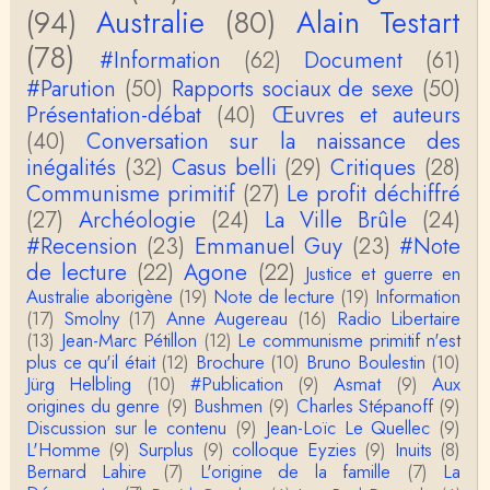
(94)
Australie
(80)
Alain Testart
Christophe Darmangeat
La plus récente, donc celle en français, la quatrièm
(78)
e, publiée chez La Découverte.Bonne lecture !
#Information
(62)
Document
(61)
#Parution
(50)
Rapports sociaux de sexe
(50)
Anonymous
Présentation-débat
(40)
Œuvres et auteurs
Actuellement c'est quelle édition qui est la plus à jo
(40)
Conversation sur la naissance des
ur? La dernière edition française ou celle…
inégalités
(32)
Casus belli
(29)
Critiques
(28)
Communisme primitif
(27)
Le profit déchiffré
roland chaudat
le sous-titre de l’article de la Lutte de Classes “No
(27)
Archéologie
(24)
La Ville Brûle
(24)
n, l’oppression des femmes n’a pas toujours exi…
#Recension
(23)
Emmanuel Guy
(23)
#Note
de lecture
(22)
Agone
(22)
Justice et guerre en
roland chaudat
Australie aborigène
(19)
Note de lecture
(19)
Information
Votre gourmandise sera probablement récompens
(17)
Smolny
(17)
Anne Augereau
(16)
Radio Libertaire
ée parce que Snow apporte "de l'eau à votre m
o…
(13)
Jean-Marc Pétillon
(12)
Le communisme primitif n'est
plus ce qu'il était
(12)
Brochure
(10)
Bruno Boulestin
(10)
Christophe Darmangeat
Jürg Helbling
(10)
#Publication
(9)
Asmat
(9)
Aux
...Et merci à vous pour Snow – qui m'a l'air d'être
origines du genre
(9)
Bushmen
(9)
Charles Stépanoff
(9)
davantage une histoire qu'une et…
Discussion sur le contenu
(9)
Jean-Loïc Le Quellec
(9)
L'Homme
(9)
Surplus
(9)
colloque Eyzies
(9)
Inuits
(8)
roland chaudat
Bernard Lahire
(7)
L'origine de la famille
(7)
La
Tout à fait d'accord avec vous et quant à Leacock j