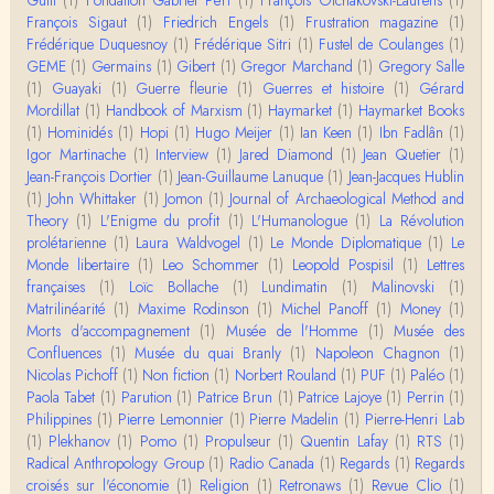
Christophe Darmangeat
François Sigaut
(1)
Friedrich Engels
(1)
Frustration magazine
(1)
Évidemment, de toute façon c'est toujours de ma f
Frédérique Duquesnoy
(1)
Frédérique Sitri
(1)
Fustel de Coulanges
(1)
aute. ;-)
GEME
(1)
Germains
(1)
Gibert
(1)
Gregor Marchand
(1)
Gregory Salle
(1)
Guayaki
(1)
Guerre fleurie
(1)
Guerres et histoire
(1)
Gérard
Damian
Mordillat
(1)
Handbook of Marxism
(1)
Haymarket
(1)
Haymarket Books
Merci de ta réponse ! Pour les pénis, c'est de cell
(1)
Hominidés
(1)
Hopi
(1)
Hugo Meijer
(1)
Ian Keen
(1)
Ibn Fadlân
(1)
es qu'on écarte, car dans une société pat…
Igor Martinache
(1)
Interview
(1)
Jared Diamond
(1)
Jean Quetier
(1)
Jean-François Dortier
(1)
Jean-Guillaume Lanuque
(1)
Jean-Jacques Hublin
Yves Le Dantec
(1)
John Whittaker
(1)
Jomon
(1)
Journal of Archaeological Method and
Affligeant, ce documentaire. Ca me fait me deman
Theory
(1)
L'Enigme du profit
(1)
L'Humanologue
(1)
La Révolution
der : est-ce que tenter de revoir l'histoire des…
prolétarienne
(1)
Laura Waldvogel
(1)
Le Monde Diplomatique
(1)
Le
Monde libertaire
(1)
Leo Schommer
(1)
Leopold Pospisil
(1)
Lettres
Boudjemaa Sedira
françaises
(1)
Loïc Bollache
(1)
Lundimatin
(1)
Malinovski
(1)
Merci pour cet article méthodique. En effet, les "b
Matrilinéarité
(1)
Maxime Rodinson
(1)
Michel Panoff
(1)
Money
(1)
âtons-à-fouir" qu'on a pu trouver a…
Morts d'accompagnement
(1)
Musée de l'Homme
(1)
Musée des
Confluences
(1)
Musée du quai Branly
(1)
Napoleon Chagnon
(1)
Momo
Nicolas Pichoff
(1)
Non fiction
(1)
Norbert Rouland
(1)
PUF
(1)
Paléo
(1)
BonjourCette question de la remise en cause de l'i
Paola Tabet
(1)
Parution
(1)
Patrice Brun
(1)
Patrice Lajoye
(1)
Perrin
(1)
mage classique de sociétés vivant essentiellem…
Philippines
(1)
Pierre Lemonnier
(1)
Pierre Madelin
(1)
Pierre-Henri Lab
(1)
Plekhanov
(1)
Pomo
(1)
Propulseur
(1)
Quentin Lafay
(1)
RTS
(1)
Anonymous
Radical Anthropology Group
(1)
Radio Canada
(1)
Regards
(1)
Regards
Merci pour votre conférence au collège de France
croisés sur l'économie
(1)
Religion
(1)
Retronaws
(1)
Revue Clio
(1)