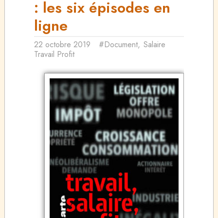
: les six épisodes en
ligne
22 octobre 2019
#Document
,
Salaire
Travail Profit