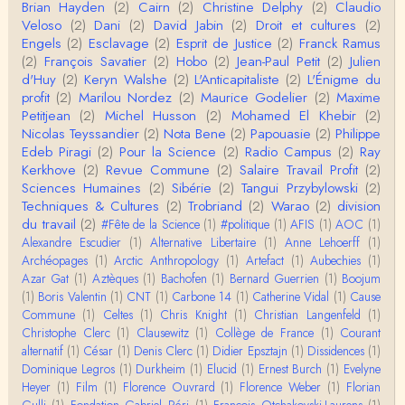
Pour ce qui est des effets de la variole, ils ont en
Brian Hayden
(2)
Cairn
(2)
Christine Delphy
(2)
Claudio
effet été catastrophiques 'une manière géné…
Veloso
(2)
Dani
(2)
David Jabin
(2)
Droit et cultures
(2)
Engels
(2)
Esclavage
(2)
Esprit de Justice
(2)
Franck Ramus
Roland Chaudat
(2)
François Savatier
(2)
Hobo
(2)
Jean-Paul Petit
(2)
Julien
L'histoire des populations autochtones profite certai
d'Huy
(2)
Keryn Walshe
(2)
L'Anticapitaliste
(2)
L'Énigme du
nement de ces reconstitutions dont la visit…
profit
(2)
Marilou Nordez
(2)
Maurice Godelier
(2)
Maxime
Petitjean
(2)
Michel Husson
(2)
Mohamed El Khebir
(2)
Anonymous
Nicolas Teyssandier
(2)
Nota Bene
(2)
Papouasie
(2)
Philippe
Je viens de regarder une vidéo de Pascal Picq sur
Edeb Piragi
(2)
Pour la Science
(2)
Radio Campus
(2)
Ray
"le blob" à l'instant. Mon premier r…
Kerkhove
(2)
Revue Commune
(2)
Salaire Travail Profit
(2)
Sciences Humaines
(2)
Sibérie
(2)
Tangui Przybylowski
(2)
Yves Le Dantec
Techniques & Cultures
(2)
Trobriand
(2)
Warao
(2)
division
En effet, par "hiérarchie" j'entendais surtout ce que
du travail
(2)
#Fête de la Science
(1)
#politique
(1)
AFIS
(1)
AOC
(1)
tu entends dans ton second point…
Alexandre Escudier
(1)
Alternative Libertaire
(1)
Anne Lehoerff
(1)
Archéopages
(1)
Arctic Anthropology
(1)
Artefact
(1)
Aubechies
(1)
Claude Julien
Azar Gat
(1)
Aztèques
(1)
Bachofen
(1)
Bernard Guerrien
(1)
Boojum
« Nous n’avons pas cessé, de toute évidence, d’êt
(1)
Boris Valentin
(1)
CNT
(1)
Carbone 14
(1)
Catherine Vidal
(1)
Cause
re ‘ethnocentriques’. Mais nous n’en sommes pas m
Commune
(1)
Celtes
(1)
Chris Knight
(1)
Christian Langenfeld
(1)
oi…
Christophe Clerc
(1)
Clausewitz
(1)
Collège de France
(1)
Courant
Christophe Darmangeat
alternatif
(1)
César
(1)
Denis Clerc
(1)
Didier Epsztajn
(1)
Dissidences
(1)
Encore une fois, l'histoire de la hiérarchie ne me s
Dominique Legros
(1)
Durkheim
(1)
Elucid
(1)
Ernest Burch
(1)
Evelyne
emble pas être le bon angle de discussion – …
Heyer
(1)
Film
(1)
Florence Ouvrard
(1)
Florence Weber
(1)
Florian
Gulli
(1)
Fondation Gabriel Péri
(1)
François Otchakovski-Laurens
(1)