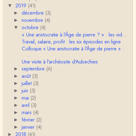
2019
c…
(41)
▼
décembre
(3)
►
Anonymous
novembre
Porteuses d'eau. Là les philosophes peuvent nous
(4)
►
servir à quelque chose (Bachelard, Gilbert Dura…
octobre
(4)
▼
« Une aristocratie à l'Âge de pierre ? » : les vid...
Christophe Darmangeat
Travail, salaire, profit : les six épisodes en ligne
C'est peut-être là où il faudrait s'entendre sur ce q
Colloque « Une aristocratie à l'Âge de pierre » :
u'on appelle le genre, parce que j&…
...
Une visite à l'archéosite d'Aubechies
Anonymous
septembre
Je pense que VB a raison, mais j'ajouterais que la
(6)
►
disparition du genre dont parle Christophe Da…
août
(3)
►
juillet
(3)
►
Sylvain Lejeune
juin
(3)
►
Bonjour, j'ai trouvé cette intervention au Collège de
mai
(2)
France très stimulante, ce qui m'a fai…
►
avril
(3)
►
Christophe Darmangeat
mars
(4)
►
Lis cela (jusqu'au bout !) : https://www.lahuttedescl
février
(2)
►
asses.net/2018/06/xenophobie-primitive.html
janvier
(4)
►
2018
(41)
►
Damian