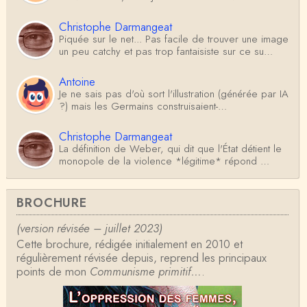
Christophe Darmangeat
Piquée sur le net... Pas facile de trouver une image
un peu catchy et pas trop fantaisiste sur ce su…
Antoine
Je ne sais pas d'où sort l'illustration (générée par IA
?) mais les Germains construisaient-…
Christophe Darmangeat
La définition de Weber, qui dit que l'État détient le
monopole de la violence *légitime* répond …
Anonymous
BROCHURE
Formidable et complexe sujet ; l'ancien professeur
d'histoire que je suis, Alsacien de surcr…
(version révisée – juillet 2023)
Cette brochure, rédigée initialement en 2010 et
Tangui Przybylowski
régulièrement révisée depuis, reprend les principaux
Concernant Fustel de Coulanges, j'ai le souvenir
points de mon
d'avoir lu, il y a près de 10 ans, un autre…
Communisme primitif…
.
Jean-Paul Demoule