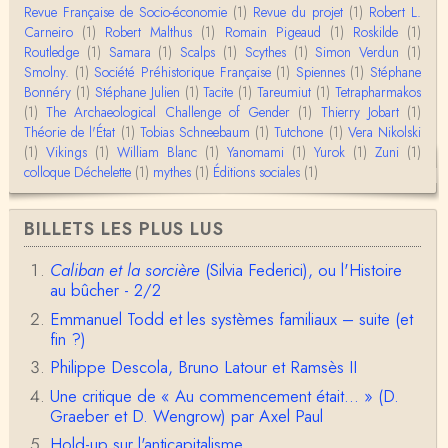
sur les femmes préhistoriques et la chasse, très c
Revue Française de Socio-économie
(1)
Revue du projet
(1)
Robert L.
l…
Carneiro
(1)
Robert Malthus
(1)
Romain Pigeaud
(1)
Roskilde
(1)
Routledge
(1)
Samara
(1)
Scalps
(1)
Scythes
(1)
Simon Verdun
(1)
Anonymous
Smolny.
(1)
Bonjour,Merci pour l'article.Vous dîtes : "Pourquoi,
Société Préhistorique Française
(1)
Spiennes
(1)
Stéphane
en tant qu’êtres humains, devrions-nou…
Bonnéry
(1)
Stéphane Julien
(1)
Tacite
(1)
Tareumiut
(1)
Tetrapharmakos
(1)
The Archaeological Challenge of Gender
(1)
Thierry Jobart
(1)
Théorie de l'État
(1)
Tobias Schneebaum
(1)
Tutchone
(1)
Vera Nikolski
Christophe Darmangeat
(1)
Vikings
Envoyez moi un mail : cdarmangeat@gmail.com
(1)
William Blanc
(1)
Yanomami
(1)
Yurok
(1)
Zuni
(1)
colloque Déchelette
(1)
mythes
(1)
Éditions sociales
(1)
anne hebrard
BILLETS LES PLUS LUS
Bonjour, peut-on trouver maintenant le manuscrit d'Al
ain Testart de 2009, souvent cité ?
Caliban et la sorcière
(Silvia Federici), ou l'Histoire
au bûcher - 2/2
Claude Julien
Bonjour Monsieur,Récent abonné à votre blog, je vi
Emmanuel Todd et les systèmes familiaux – suite (et
ens de lire votre dernière publication, qui m’a be…
fin ?)
Philippe Descola, Bruno Latour et Ramsès II
Anonymous
1° Le message subliminal est celui-ci: il y a un sché
Une critique de « Au commencement était... » (D.
ma évolutif des sociétés, avec des stades infér…
Graeber et D. Wengrow) par Axel Paul
Hold-up sur l'anticapitalisme