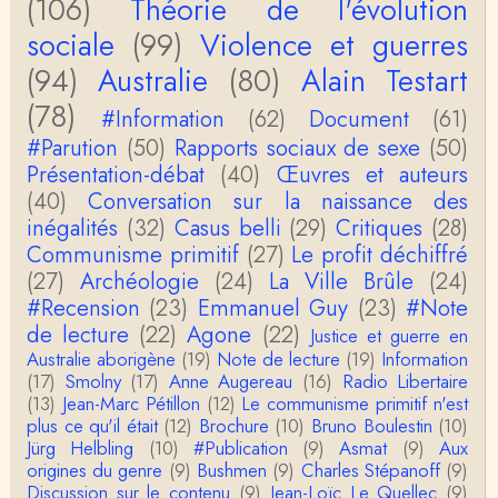
(106)
Théorie de l'évolution
le lien cité par BB ne fonctionne pas ( 6 ans aprè
s), dommage, mais j'ai la même impression que …
sociale
(99)
Violence et guerres
(94)
Australie
(80)
Alain Testart
Christophe Darmangeat
La plus récente, donc celle en français, la quatrièm
(78)
e, publiée chez La Découverte.Bonne lecture !
#Information
(62)
Document
(61)
#Parution
(50)
Rapports sociaux de sexe
(50)
Anonymous
Présentation-débat
(40)
Œuvres et auteurs
Actuellement c'est quelle édition qui est la plus à jo
(40)
Conversation sur la naissance des
ur? La dernière edition française ou celle…
inégalités
(32)
Casus belli
(29)
Critiques
(28)
Communisme primitif
(27)
Le profit déchiffré
roland chaudat
le sous-titre de l’article de la Lutte de Classes “No
(27)
Archéologie
(24)
La Ville Brûle
(24)
n, l’oppression des femmes n’a pas toujours exi…
#Recension
(23)
Emmanuel Guy
(23)
#Note
de lecture
(22)
Agone
(22)
Justice et guerre en
roland chaudat
Australie aborigène
(19)
Note de lecture
(19)
Information
Votre gourmandise sera probablement récompens
(17)
Smolny
(17)
Anne Augereau
(16)
Radio Libertaire
ée parce que Snow apporte "de l'eau à votre m
o…
(13)
Jean-Marc Pétillon
(12)
Le communisme primitif n'est
plus ce qu'il était
(12)
Brochure
(10)
Bruno Boulestin
(10)
Christophe Darmangeat
Jürg Helbling
(10)
#Publication
(9)
Asmat
(9)
Aux
...Et merci à vous pour Snow – qui m'a l'air d'être
origines du genre
(9)
Bushmen
(9)
Charles Stépanoff
(9)
davantage une histoire qu'une et…
Discussion sur le contenu
(9)
Jean-Loïc Le Quellec
(9)