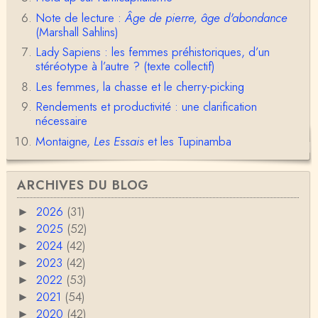
Olivier Anselm
Note de lecture :
Âge de pierre, âge d'abondance
Une nouvelle fois, cher Christophe Darmangeat, m
erci pour l'intelligence et le sens salutaire de…
(Marshall Sahlins)
Lady Sapiens : les femmes préhistoriques, d’un
Christophe Darmangeat
stéréotype à l’autre ? (texte collectif)
Déjà, je ne vois pas pourquoi le pénis compterait
Les femmes, la chasse et le cherry-picking
moins que la peau ! ;-)Ensuite, je ne vois pas no…
Rendements et productivité : une clarification
Damian
nécessaire
Merci de cet excellent texte (même si il y a sans d
Montaigne,
Les Essais
et les Tupinamba
oute une faute de frappe dans la citation de A,
H…
Pierre
ARCHIVES DU BLOG
Bonjour,En fin de conférence vous évoquez les ca
uses de l'apparition de la notion d'égalité …
2026
(31)
►
2025
(52)
►
Christophe Darmangeat
2024
(42)
►
En deux mots : vos questions sont légitimes, mais p
our la plupart d'entre elles, les données fon…
2023
(42)
►
2022
(53)
►
RV
2021
(54)
►
Le concept de genre est un sacré foutoir – même
2020
(42)
►
si l’on met de coté les acceptions récentes du mot