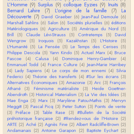
L'Homme
(9)
Surplus
(9)
colloque Eyzies
(9)
Inuits
(8)
roland chaudat
Bernard Lahire
(7)
L'origine de la famille
(7)
La
Tout à fait d'accord avec vous et quant à Leacock j
Découverte
(7)
David Graeber
(6)
Jean-Paul Demoule
(6)
e n'ai lu qu'un de ses ouvrages et il…
Marshall Sahlins
(6)
Salon
(6)
Sociétés plurielles
(6)
éditions
Matériologiques
(6)
Agriculture
(5)
Amérique du Nord
(5)
Anonymous
Brill
(5)
Claude Lévi-Strauss
(5)
Contretemps
(5)
David
Homo sapiens a clairement évolué depuis 300 00
Wengrow
(5)
Iroquois
(5)
Kazakhstan
(5)
L'Histoire
(5)
0 ans. Tout d'abord, il y a la différence notable …
L'Humanité
(5)
La Pensée
(5)
Le Temps des Cerises
(5)
Philippe Descola
(5)
Yann Kindo
(5)
Actuel Marx
(4)
Bruce
Christophe Darmangeat
Pascoe
(4)
Calusa
(4)
Dominique Henry-Gambier
(4)
Cet article apporte de l'eau à mon moulin (si j'ose
Emmanuel Todd
(4)
France Culture
(4)
Jean-Marie Harribey
dire) en appuyant la réalité des torture…
(4)
Lady Sapiens
(4)
Le corps de mon ennemi
(4)
Silvia
Federici
(4)
Théorie des transferts
(4)
#Sur les écrans
(3)
roland chaudat
Alternatives Économiques
(3)
Amazonie
(3)
Arc
(3)
François
IROQUOIS CANNIBALISM: FACT NOT FICTIONTho
Athané
(3)
Féminisme matérialiste
(3)
Heide Goettner-
mas S. AblerUniversity of WaterlooBien que ce text
Abendroth
(3)
Historical Materialism
(3)
La Vie des Idées
(3)
e ne comp…
Mae Enga
(3)
Marx
(3)
Marylène Patou-Mathis
(3)
Mervyn
roland chaudat
Meggitt
(3)
Pascal Picq
(3)
Peter Sutton
(3)
Points de vente
Merci de relever ma généralisation hâtive en ce qu
(3)
Préface
(3)
Table Rase
(3)
#Bulletin de la Société
i concerne une hypothétique proportion relative e
préhistorique française
(2)
#Rendez-vous de l'Histoire
(2)
n…
ARTE
(2)
Aché
(2)
Agnès Fine
(2)
Albert Radcliffe-Brown
(2)
Christophe Darmangeat
Andamanais
(2)
Antoine Garapon
(2)
Baptiste Eychart
(2)