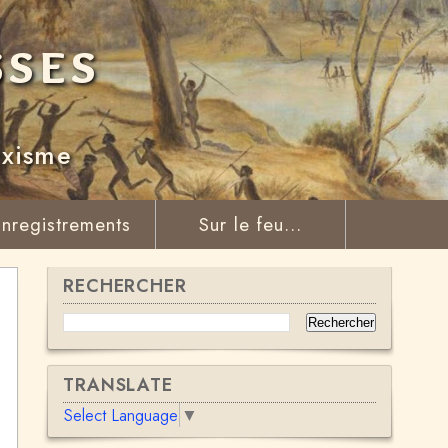
sses
rxisme
nregistrements
Sur le feu...
RECHERCHER
TRANSLATE
Select Language
▼