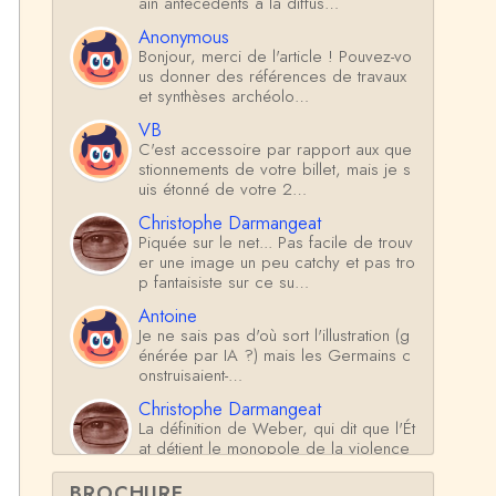
ain antécédents à la diffus…
Anonymous
Bonjour, merci de l'article ! Pouvez-vo
us donner des références de travaux
et synthèses archéolo…
VB
C'est accessoire par rapport aux que
stionnements de votre billet, mais je s
uis étonné de votre 2…
Christophe Darmangeat
Piquée sur le net... Pas facile de trouv
er une image un peu catchy et pas tro
p fantaisiste sur ce su…
Antoine
Je ne sais pas d'où sort l'illustration (g
énérée par IA ?) mais les Germains c
onstruisaient-…
Christophe Darmangeat
La définition de Weber, qui dit que l'Ét
at détient le monopole de la violence
*légitime* répond …
BROCHURE