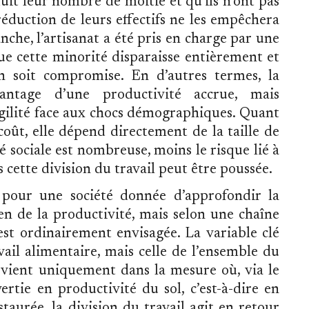
uit leur nombre de moitié et qu’ils n’ont pas
e réduction de leurs effectifs ne les empêchera
anche, l’artisanat a été pris en charge par une
que cette minorité disparaisse entièrement et
n soit compromise. En d’autres termes, la
vantage d’une productivité accrue, mais
agilité face aux chocs démographiques. Quant
coût, elle dépend directement de la taille de
ité sociale est nombreuse, moins le risque lié à
us cette division du travail peut être poussée.
é pour une société donnée d’approfondir la
en de la productivité, mais selon une chaîne
 est ordinairement envisagée. La variable clé
vail alimentaire, mais celle de l’ensemble du
tervient uniquement dans la mesure où, via le
ertie en productivité du sol, c’est-à-dire en
aurée, la division du travail agit en retour