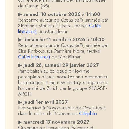
conférence à l'invitation des amis du musée
de Carnac (56)
▶
samedi 10 octobre 2026
à
14h00
Rencontre autour de
Casus belli
, animée par
Stéphane Moulain (Théâtre, festival
Cafés
littéraires)
de Montélimar
▶
dimanche 11 octobre 2026
à
10h30
Rencontre autour de
Casus belli
, animée par
Elsa Rimboux (La Panthère Noire, festival
Cafés littéraires)
de Montélimar
▶
jeudi 28, samedi 29 janvier 2027
Participation au colloque « How the
perception of past societies and economies
has changed in the new century » organisé à
l'université de Zurich par le groupe 21CASE-
ARCH
▶
jeudi 1er avril 2027
Intervention à Noyon autour de
Casus belli
,
dans le cadre de l'événement
Citéphilo
▶
mercredi 17 novembre 2027
Ouverture de l'exposition
Richesse et