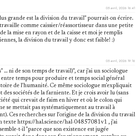
05 avril, 2026 16:41
us grande est la division du travail" pourrait-on écrire.
 travaille comme caissier/réassortisseur dans une petite
de la mise en rayon et de la caisse et moi je remplis
nes, la division du travail y donc est faible! :)
05 avril, 2026 19:16
 ... ni de son temps de travail)", car j'ai un sociologue
on entre temps pour produire et temps social général
istoire de l'humanité. Ce même sociologue m'expliquait
 des sociétés de la farniente. Et je crois avoir lu (sans
été qui crevait de faim en hiver et où le colon qui
 ne se mettait pas systématiquement au travail à
). Ces recherches sur l'origine de la division du travail
n texte https://hal.science/hal-04857081v1 , j'ai
semble-t-il "parce que son existence est jugée