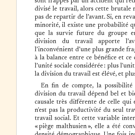
sont frappés par un accident qui réd
divisé le travail, alors cette brutal
pas de repartir de l’avant. Si, en rev
minorité, il existe une probabilité 
que la survie future du groupe e
division du travail apporte l’a
l’inconvénient d’une plus grande fr
à la balance entre ce bénéfice et ce 
l’unité sociale considérée : plus l'un
la division du travail est élévé, et pl
En fin de compte, la possibilit
division du travail dépend bel et bi
causale très différente de celle qui
n'est pas la productivité du seul tra
travail social. Et cette variable in
« piège malthusien », elle a été conv
densité démographique. Une fois inst