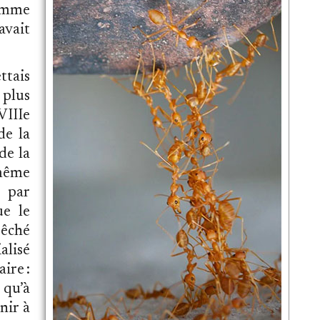
comme
avait
ttais
 plus
VIIIe
de la
de la
même
 par
ue le
êché
alisé
ire :
 qu’à
nir à