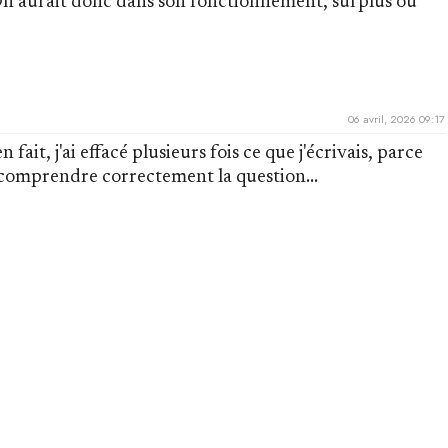
. On aurait donc dans son fonctionnement, surplus ou
06 avril, 2026 09:17
ait, j'ai effacé plusieurs fois ce que j'écrivais, parce
e comprendre correctement la question...