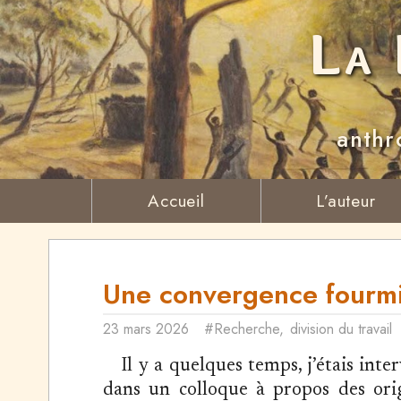
La 
anthr
Accueil
L’auteur
Une convergence fourm
23 mars 2026
#Recherche
,
division du travail
Il y a quelques temps, j’étais inte
dans un colloque à propos des ori