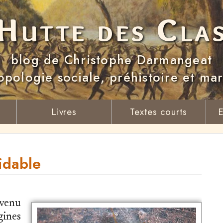
Hutte des Cla
blog de Christophe Darmangeat
opologie sociale, préhistoire et ma
Livres
Textes courts
E
idable
rvenu
gines