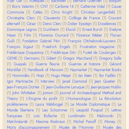
Azar Gat
(1)
Aztèques
(1)
Bachofen
(1)
Bernard Guerrien
(1)
Boojum
« Nous n’avons pas cessé, de toute évidence, d’êt
(1)
Boris Valentin
(1)
CNT
(1)
Carbone 14
(1)
Catherine Vidal
(1)
Cause
re ‘ethnocentriques’. Mais nous n’en sommes pas m
Commune
(1)
Celtes
(1)
Chris Knight
(1)
Christian Langenfeld
(1)
oi…
Christophe Clerc
(1)
Clausewitz
(1)
Collège de France
(1)
Courant
Christophe Darmangeat
alternatif
(1)
César
(1)
Denis Clerc
(1)
Didier Epsztajn
(1)
Dissidences
(1)
Encore une fois, l'histoire de la hiérarchie ne me s
Dominique Legros
(1)
Durkheim
(1)
Elucid
(1)
Ernest Burch
(1)
Evelyne
emble pas être le bon angle de discussion – …
Heyer
(1)
Film
(1)
Florence Ouvrard
(1)
Florence Weber
(1)
Florian
Gulli
(1)
Fondation Gabriel Péri
(1)
François Otchakovski-Laurens
(1)
Christophe Darmangeat
François Sigaut
(1)
Friedrich Engels
(1)
Frustration magazine
(1)
Évidemment, de toute façon c'est toujours de ma f
Frédérique Duquesnoy
(1)
Frédérique Sitri
(1)
Fustel de Coulanges
(1)
aute. ;-)
GEME
(1)
Germains
(1)
Gibert
(1)
Gregor Marchand
(1)
Gregory Salle
(1)
Guayaki
(1)
Guerre fleurie
(1)
Guerres et histoire
(1)
Gérard
Damian
Mordillat
(1)
Handbook of Marxism
(1)
Haymarket
(1)
Haymarket Books
Merci de ta réponse ! Pour les pénis, c'est de cell
(1)
Hominidés
(1)
Hopi
(1)
Hugo Meijer
(1)
Ian Keen
(1)
Ibn Fadlân
(1)
es qu'on écarte, car dans une société pat…
Igor Martinache
(1)
Interview
(1)
Jared Diamond
(1)
Jean Quetier
(1)
Jean-François Dortier
(1)
Jean-Guillaume Lanuque
(1)
Jean-Jacques Hublin
Yves Le Dantec
(1)
John Whittaker
(1)
Jomon
(1)
Journal of Archaeological Method and
Affligeant, ce documentaire. Ca me fait me deman
Theory
(1)
L'Enigme du profit
(1)
L'Humanologue
(1)
La Révolution
der : est-ce que tenter de revoir l'histoire des…
prolétarienne
(1)
Laura Waldvogel
(1)
Le Monde Diplomatique
(1)
Le
Monde libertaire
(1)
Leo Schommer
(1)
Leopold Pospisil
(1)
Lettres
Boudjemaa Sedira
françaises
(1)
Loïc Bollache
(1)
Lundimatin
(1)
Malinovski
(1)
Merci pour cet article méthodique. En effet, les "b
Matrilinéarité
(1)
Maxime Rodinson
(1)
Michel Panoff
(1)
Money
(1)
âtons-à-fouir" qu'on a pu trouver a…
Morts d'accompagnement
(1)
Musée de l'Homme
(1)
Musée des