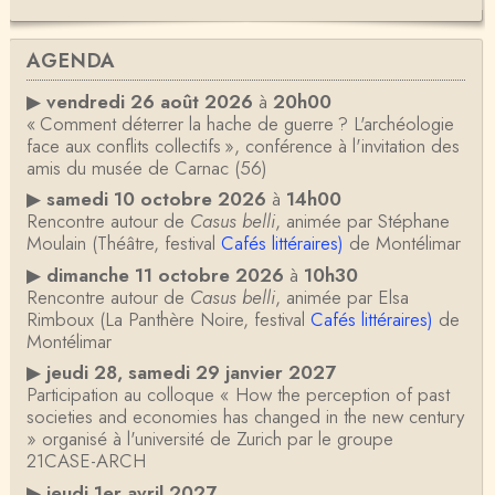
AGENDA
▶
vendredi 26 août 2026
à
20h00
« Comment déterrer la hache de guerre ? L'archéologie
face aux conflits collectifs », conférence à l'invitation des
amis du musée de Carnac (56)
▶
samedi 10 octobre 2026
à
14h00
Rencontre autour de
Casus belli
, animée par Stéphane
Moulain (Théâtre, festival
Cafés littéraires)
de Montélimar
▶
dimanche 11 octobre 2026
à
10h30
Rencontre autour de
Casus belli
, animée par Elsa
Rimboux (La Panthère Noire, festival
Cafés littéraires)
de
Montélimar
▶
jeudi 28, samedi 29 janvier 2027
Participation au colloque « How the perception of past
societies and economies has changed in the new century
» organisé à l'université de Zurich par le groupe
21CASE-ARCH
▶
jeudi 1er avril 2027