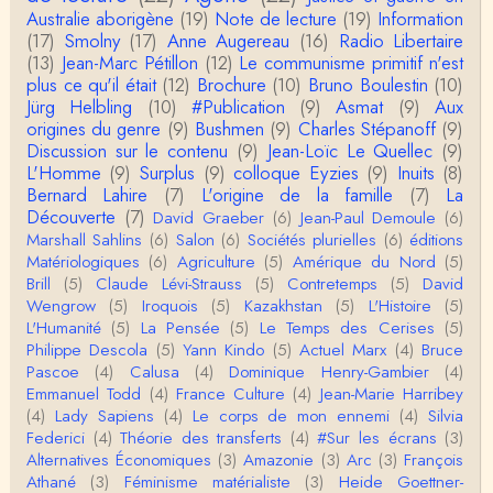
roland chaudat
Australie aborigène
(19)
Note de lecture
(19)
Information
Votre gourmandise sera probablement récompens
(17)
Smolny
(17)
Anne Augereau
(16)
Radio Libertaire
ée parce que Snow apporte "de l'eau à votre m
o…
(13)
Jean-Marc Pétillon
(12)
Le communisme primitif n'est
plus ce qu'il était
(12)
Brochure
(10)
Bruno Boulestin
(10)
Christophe Darmangeat
Jürg Helbling
(10)
#Publication
(9)
Asmat
(9)
Aux
...Et merci à vous pour Snow – qui m'a l'air d'être
origines du genre
(9)
Bushmen
(9)
Charles Stépanoff
(9)
davantage une histoire qu'une et…
Discussion sur le contenu
(9)
Jean-Loïc Le Quellec
(9)
L'Homme
(9)
Surplus
(9)
colloque Eyzies
(9)
Inuits
(8)
roland chaudat
Bernard Lahire
(7)
L'origine de la famille
(7)
La
Tout à fait d'accord avec vous et quant à Leacock j
Découverte
(7)
David Graeber
(6)
Jean-Paul Demoule
(6)
e n'ai lu qu'un de ses ouvrages et il…
Marshall Sahlins
(6)
Salon
(6)
Sociétés plurielles
(6)
éditions
Matériologiques
(6)
Agriculture
(5)
Amérique du Nord
(5)
Anonymous
Brill
(5)
Claude Lévi-Strauss
(5)
Contretemps
(5)
David
Homo sapiens a clairement évolué depuis 300 00
Wengrow
(5)
Iroquois
(5)
Kazakhstan
(5)
L'Histoire
(5)
0 ans. Tout d'abord, il y a la différence notable …
L'Humanité
(5)
La Pensée
(5)
Le Temps des Cerises
(5)
Philippe Descola
(5)
Yann Kindo
(5)
Actuel Marx
(4)
Bruce
Christophe Darmangeat
Pascoe
(4)
Calusa
(4)
Dominique Henry-Gambier
(4)
Cet article apporte de l'eau à mon moulin (si j'ose
Emmanuel Todd
(4)
France Culture
(4)
Jean-Marie Harribey
dire) en appuyant la réalité des torture…
(4)
Lady Sapiens
(4)
Le corps de mon ennemi
(4)
Silvia
Federici
(4)
Théorie des transferts
(4)
#Sur les écrans
(3)
roland chaudat
Alternatives Économiques
(3)
Amazonie
(3)
Arc
(3)
François
IROQUOIS CANNIBALISM: FACT NOT FICTIONTho
Athané
(3)
Féminisme matérialiste
(3)
Heide Goettner-
mas S. AblerUniversity of WaterlooBien que ce text