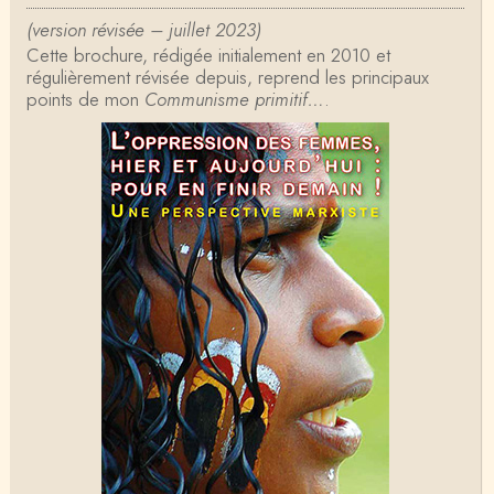
d'histoire que je suis, Alsacien de surcr…
(version révisée – juillet 2023)
Cette brochure, rédigée initialement en 2010 et
Tangui Przybylowski
régulièrement révisée depuis, reprend les principaux
Concernant Fustel de Coulanges, j'ai le souvenir
points de mon
d'avoir lu, il y a près de 10 ans, un autre…
Communisme primitif…
.
Jean-Paul Demoule
L'Etat ayant donc le monopole de la violence légiti
me, comment interpréter la situation états-un…
Christophe Darmangeat
Je ne sais pas quelle est la couleur de ma ceintur
e, mais je suis bien d'accord avec vous sur le…
Christophe Darmangeat
C'est en effet un bon livre, tout à fait recommandab
le.
ChristianP
J'ai vu aujourd'hui que l'historienne Michelle Zancari
ni-Fournel a elle aussi écrit un e…