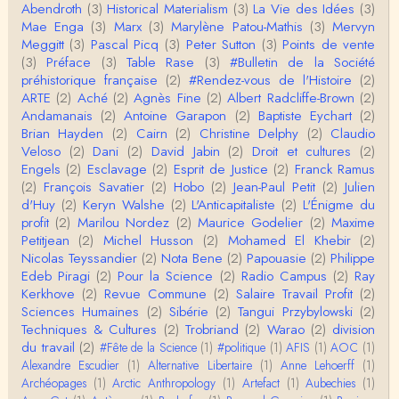
Abendroth
(3)
Historical Materialism
(3)
La Vie des Idées
(3)
e ne comp…
Mae Enga
(3)
Marx
(3)
Marylène Patou-Mathis
(3)
Mervyn
roland chaudat
Meggitt
(3)
Pascal Picq
(3)
Peter Sutton
(3)
Points de vente
Merci de relever ma généralisation hâtive en ce qu
(3)
Préface
(3)
Table Rase
(3)
#Bulletin de la Société
i concerne une hypothétique proportion relative e
préhistorique française
(2)
#Rendez-vous de l'Histoire
(2)
n…
ARTE
(2)
Aché
(2)
Agnès Fine
(2)
Albert Radcliffe-Brown
(2)
Christophe Darmangeat
Andamanais
(2)
Antoine Garapon
(2)
Baptiste Eychart
(2)
Pour ce qui est des effets de la variole, ils ont en
Brian Hayden
(2)
Cairn
(2)
Christine Delphy
(2)
Claudio
effet été catastrophiques 'une manière géné…
Veloso
(2)
Dani
(2)
David Jabin
(2)
Droit et cultures
(2)
Engels
(2)
Esclavage
(2)
Esprit de Justice
(2)
Franck Ramus
Roland Chaudat
(2)
François Savatier
(2)
Hobo
(2)
Jean-Paul Petit
(2)
Julien
L'histoire des populations autochtones profite certai
d'Huy
(2)
Keryn Walshe
(2)
L'Anticapitaliste
(2)
L'Énigme du
nement de ces reconstitutions dont la visit…
profit
(2)
Marilou Nordez
(2)
Maurice Godelier
(2)
Maxime
Petitjean
(2)
Michel Husson
(2)
Mohamed El Khebir
(2)
Anonymous
Nicolas Teyssandier
(2)
Nota Bene
(2)
Papouasie
(2)
Philippe
Je viens de regarder une vidéo de Pascal Picq sur
Edeb Piragi
(2)
Pour la Science
(2)
Radio Campus
(2)
Ray
"le blob" à l'instant. Mon premier r…
Kerkhove
(2)
Revue Commune
(2)
Salaire Travail Profit
(2)
Sciences Humaines
(2)
Sibérie
(2)
Tangui Przybylowski
(2)
Yves Le Dantec
Techniques & Cultures
(2)
Trobriand
(2)
Warao
(2)
division
En effet, par "hiérarchie" j'entendais surtout ce que
du travail
(2)
#Fête de la Science
(1)
#politique
(1)
AFIS
(1)
AOC
(1)
tu entends dans ton second point…
Alexandre Escudier
(1)
Alternative Libertaire
(1)
Anne Lehoerff
(1)
Archéopages
(1)
Arctic Anthropology
(1)
Artefact
(1)
Aubechies
(1)
Claude Julien