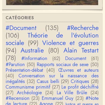
honnêteté intellectuelle, vous êtes passionnant.A …
Christophe Darmangeat
Si, le lien fonctionne bel et bien, je viens de le véri
CATÉGORIES
fier. Il mène à la thèse de Jean-Claude Favin…
#Document
(135)
#Recherche
roland `chaudat
(106)
Théorie de l'évolution
le lien cité par BB ne fonctionne pas ( 6 ans aprè
s), dommage, mais j'ai la même impression que …
sociale
(99)
Violence et guerres
(94)
Australie
(80)
Alain Testart
Christophe Darmangeat
La plus récente, donc celle en français, la quatrièm
(78)
e, publiée chez La Découverte.Bonne lecture !
#Information
(62)
Document
(61)
#Parution
(50)
Rapports sociaux de sexe
(50)
Anonymous
Présentation-débat
(40)
Œuvres et auteurs
Actuellement c'est quelle édition qui est la plus à jo
(40)
Conversation sur la naissance des
ur? La dernière edition française ou celle…
inégalités
(32)
Casus belli
(29)
Critiques
(28)
Communisme primitif
(27)
Le profit déchiffré
roland chaudat
le sous-titre de l’article de la Lutte de Classes “No
(27)
Archéologie
(24)
La Ville Brûle
(24)
n, l’oppression des femmes n’a pas toujours exi…
#Recension
(23)
Emmanuel Guy
(23)
#Note
de lecture
(22)
Agone
(22)
Justice et guerre en