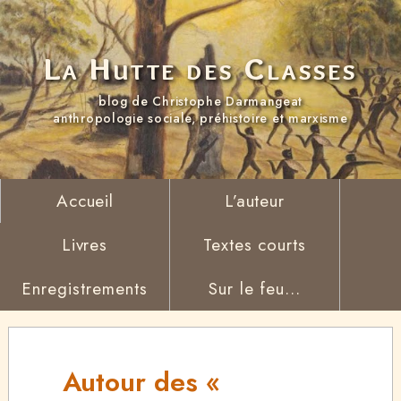
La Hutte des Classes
blog de Christophe Darmangeat
anthropologie sociale, préhistoire et marxisme
Accueil
L’auteur
Livres
Textes courts
Enregistrements
Sur le feu...
Autour des «