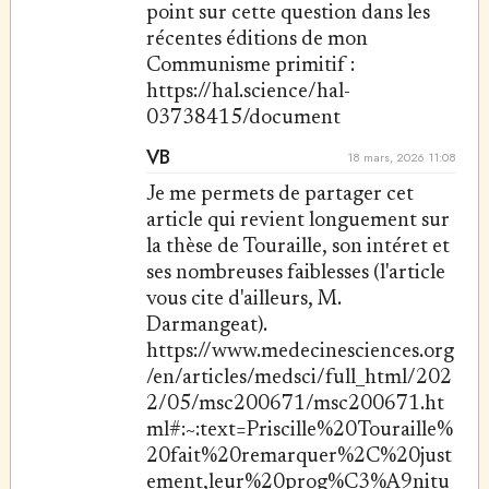
point sur cette question dans les
récentes éditions de mon
Communisme primitif :
https://hal.science/hal-
03738415/document
VB
18 mars, 2026 11:08
Je me permets de partager cet
article qui revient longuement sur
la thèse de Touraille, son intéret et
ses nombreuses faiblesses (l'article
vous cite d'ailleurs, M.
Darmangeat).
https://www.medecinesciences.org
/en/articles/medsci/full_html/202
2/05/msc200671/msc200671.ht
ml#:~:text=Priscille%20Touraille%
20fait%20remarquer%2C%20just
ement,leur%20prog%C3%A9nitu