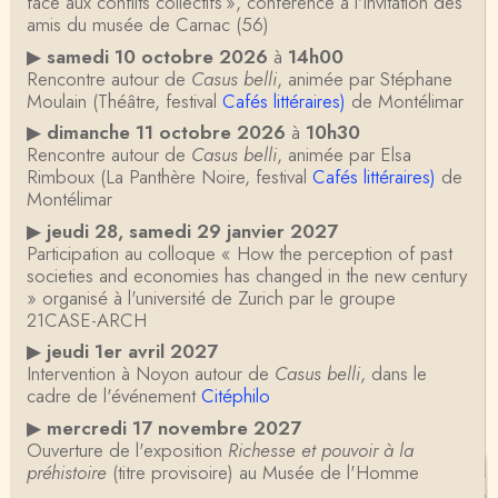
face aux conflits collectifs », conférence à l'invitation des
amis du musée de Carnac (56)
▶
samedi 10 octobre 2026
à
14h00
Rencontre autour de
Casus belli
, animée par Stéphane
Moulain (Théâtre, festival
Cafés littéraires)
de Montélimar
▶
dimanche 11 octobre 2026
à
10h30
Rencontre autour de
Casus belli
, animée par Elsa
Rimboux (La Panthère Noire, festival
Cafés littéraires)
de
Montélimar
▶
jeudi 28, samedi 29 janvier 2027
Participation au colloque « How the perception of past
societies and economies has changed in the new century
» organisé à l'université de Zurich par le groupe
21CASE-ARCH
▶
jeudi 1er avril 2027
Intervention à Noyon autour de
Casus belli
, dans le
cadre de l'événement
Citéphilo
▶
mercredi 17 novembre 2027
Ouverture de l'exposition
Richesse et pouvoir à la
préhistoire
(titre provisoire) au Musée de l'Homme