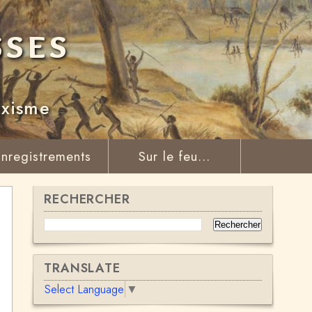
sses
rxisme
nregistrements
Sur le feu...
RECHERCHER
TRANSLATE
Select Language
▼