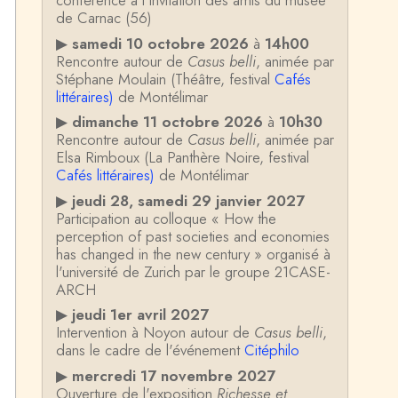
conférence à l'invitation des amis du musée
de Carnac (56)
▶
samedi 10 octobre 2026
à
14h00
Rencontre autour de
Casus belli
, animée par
Stéphane Moulain (Théâtre, festival
Cafés
littéraires)
de Montélimar
▶
dimanche 11 octobre 2026
à
10h30
Rencontre autour de
Casus belli
, animée par
Elsa Rimboux (La Panthère Noire, festival
Cafés littéraires)
de Montélimar
▶
jeudi 28, samedi 29 janvier 2027
Participation au colloque « How the
perception of past societies and economies
has changed in the new century » organisé à
l'université de Zurich par le groupe 21CASE-
ARCH
▶
jeudi 1er avril 2027
Intervention à Noyon autour de
Casus belli
,
dans le cadre de l'événement
Citéphilo
▶
mercredi 17 novembre 2027
Ouverture de l'exposition
Richesse et