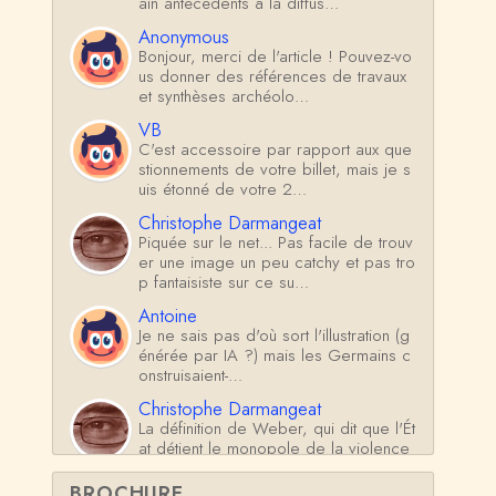
ain antécédents à la diffus…
Anonymous
Bonjour, merci de l'article ! Pouvez-vo
us donner des références de travaux
et synthèses archéolo…
VB
C'est accessoire par rapport aux que
stionnements de votre billet, mais je s
uis étonné de votre 2…
Christophe Darmangeat
Piquée sur le net... Pas facile de trouv
er une image un peu catchy et pas tro
p fantaisiste sur ce su…
Antoine
Je ne sais pas d'où sort l'illustration (g
énérée par IA ?) mais les Germains c
onstruisaient-…
Christophe Darmangeat
La définition de Weber, qui dit que l'Ét
at détient le monopole de la violence
*légitime* répond …
BROCHURE