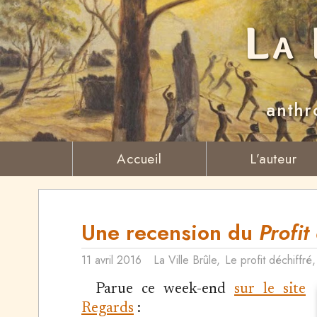
La 
anthr
Accueil
L’auteur
Une recension du
Profit
11 avril 2016
La Ville Brûle
,
Le profit déchiffré
Parue ce week-end
sur le site
Regards
: