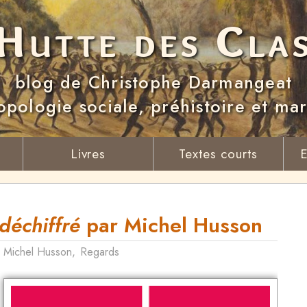
Hutte des Cla
blog de Christophe Darmangeat
opologie sociale, préhistoire et ma
Livres
Textes courts
E
 déchiffré
par Michel Husson
,
Michel Husson
,
Regards