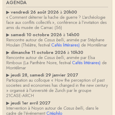
AGENDA
▶
vendredi 26 août 2026
à
20h00
« Comment déterrer la hache de guerre ? L'archéologie
face aux conflits collectifs », conférence à l'invitation des
amis du musée de Carnac (56)
▶
samedi 10 octobre 2026
à
14h00
Rencontre autour de
Casus belli
, animée par Stéphane
Moulain (Théâtre, festival
Cafés littéraires)
de Montélimar
▶
dimanche 11 octobre 2026
à
10h30
Rencontre autour de
Casus belli
, animée par Elsa
Rimboux (La Panthère Noire, festival
Cafés littéraires)
de
Montélimar
▶
jeudi 28, samedi 29 janvier 2027
Participation au colloque « How the perception of past
societies and economies has changed in the new century
» organisé à l'université de Zurich par le groupe
21CASE-ARCH
▶
jeudi 1er avril 2027
Intervention à Noyon autour de
Casus belli
, dans le
cadre de l'événement
Citéphilo