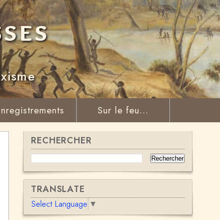
sses
rxisme
nregistrements
Sur le feu...
RECHERCHER
TRANSLATE
Select Language
▼