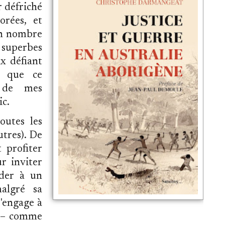
r défriché
orées, et
on nombre
 superbes
ix défiant
c que ce
t de mes
ic.
outes les
utres). De
 profiter
r inviter
éder à un
algré sa
s'engage à
e – comme