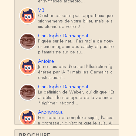
et synthèses archéolo…
VB
C'est accessoire par rapport aux que
stionnements de votre billet, mais je s
uis étonné de votre 2…
Christophe Darmangeat
Piquée sur le net... Pas facile de trouv
er une image un peu catchy et pas tro
p fantaisiste sur ce su…
Antoine
Je ne sais pas d'où sort l'illustration (g
énérée par IA ?) mais les Germains c
onstruisaient-…
Christophe Darmangeat
La définition de Weber, qui dit que l'Ét
at détient le monopole de la violence
*légitime* répond …
Anonymous
Formidable et complexe sujet ; l'ancie
n professeur d'histoire que je suis, Al
sacien de surcr…
BROCHURE