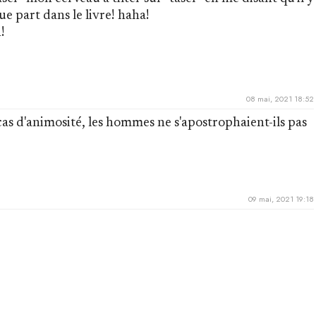
e part dans le livre! haha!
!
08 mai, 2021 18:52
 cas d'animosité, les hommes ne s'apostrophaient-ils pas
09 mai, 2021 19:18