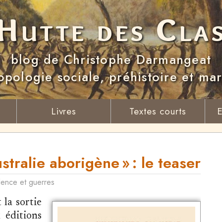
Hutte des Cla
blog de Christophe Darmangeat
opologie sociale, préhistoire et ma
Livres
Textes courts
E
stralie aborigène » : le teaser
lence et guerres
 la sortie
x éditions