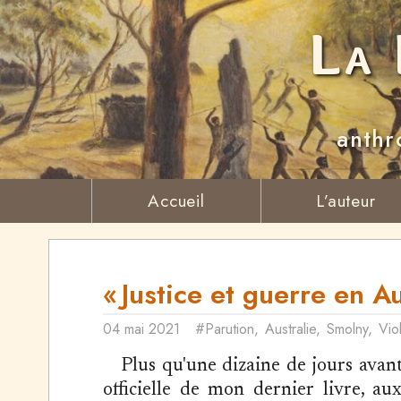
La 
anthr
Accueil
L’auteur
« Justice et guerre en Au
04 mai 2021
#Parution
,
Australie
,
Smolny
,
Vio
Plus qu'une dizaine de jours avant
officielle de mon dernier livre, au