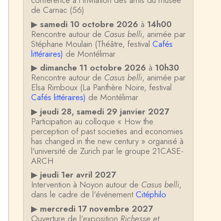
conférence à l'invitation des amis du musée
de Carnac (56)
▶
samedi 10 octobre 2026
à
14h00
Rencontre autour de
Casus belli
, animée par
Stéphane Moulain (Théâtre, festival
Cafés
littéraires)
de Montélimar
▶
dimanche 11 octobre 2026
à
10h30
Rencontre autour de
Casus belli
, animée par
Elsa Rimboux (La Panthère Noire, festival
Cafés littéraires)
de Montélimar
▶
jeudi 28, samedi 29 janvier 2027
Participation au colloque « How the
perception of past societies and economies
has changed in the new century » organisé à
l'université de Zurich par le groupe 21CASE-
ARCH
▶
jeudi 1er avril 2027
Intervention à Noyon autour de
Casus belli
,
dans le cadre de l'événement
Citéphilo
▶
mercredi 17 novembre 2027
Ouverture de l'exposition
Richesse et