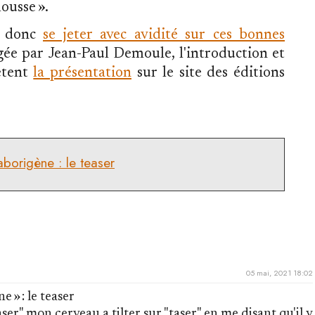
mousse ».
nt donc
se jeter avec avidité sur ces bonnes
igée par Jean-Paul Demoule, l'introduction et
ètent
la présentation
sur le site des éditions
aborigène : le teaser
05 mai, 2021 18:02
e » : le teaser
easer" mon cerveau a tilter sur "taser" en me disant qu'il y