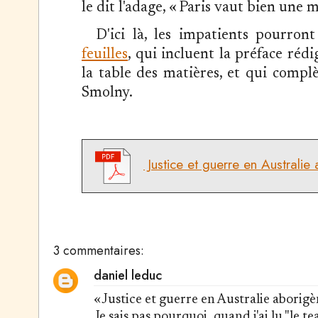
le dit l'adage, « Paris vaut bien une 
D'ici là, les impatients pourro
feuilles
, qui incluent la préface réd
la table des matières, et qui compl
Smolny.
Justice et guerre en Australie 
3 commentaires:
daniel leduc
« Justice et guerre en Australie aborigèn
Je sais pas pourquoi, quand j'ai lu "le t