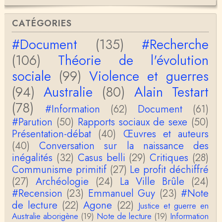
Bernard Fortier
message personnel pour Christophe: si besoin mo
CATÉGORIES
n mail est be.fo@free.frdomicilié à 65170 GUCHA
N je …
#Document
(135)
#Recherche
Bernard Fortier
(106)
Théorie de l'évolution
Merci Christophe pour votre perspicacité et votre
honnêteté intellectuelle, vous êtes passionnant.A …
sociale
(99)
Violence et guerres
(94)
Australie
(80)
Alain Testart
Christophe Darmangeat
Si, le lien fonctionne bel et bien, je viens de le véri
(78)
#Information
(62)
Document
(61)
fier. Il mène à la thèse de Jean-Claude Favin…
#Parution
(50)
Rapports sociaux de sexe
(50)
roland `chaudat
Présentation-débat
(40)
Œuvres et auteurs
le lien cité par BB ne fonctionne pas ( 6 ans aprè
(40)
Conversation sur la naissance des
s), dommage, mais j'ai la même impression que …
inégalités
(32)
Casus belli
(29)
Critiques
(28)
Communisme primitif
(27)
Le profit déchiffré
Christophe Darmangeat
(27)
Archéologie
La plus récente, donc celle en français, la quatrièm
(24)
La Ville Brûle
(24)
e, publiée chez La Découverte.Bonne lecture !
#Recension
(23)
Emmanuel Guy
(23)
#Note
de lecture
(22)
Agone
(22)
Justice et guerre en
Anonymous
Australie aborigène
(19)
Note de lecture
(19)
Information
Actuellement c'est quelle édition qui est la plus à jo