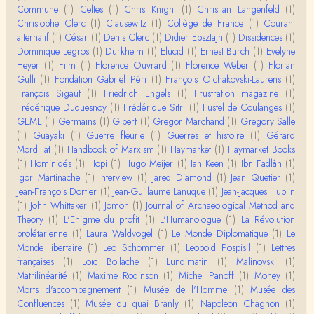
"le blob" à l'instant. Mon premier r…
Commune
(1)
Celtes
(1)
Chris Knight
(1)
Christian Langenfeld
(1)
Christophe Clerc
(1)
Clausewitz
(1)
Collège de France
(1)
Courant
Yves Le Dantec
alternatif
(1)
César
(1)
Denis Clerc
(1)
Didier Epsztajn
(1)
Dissidences
(1)
En effet, par "hiérarchie" j'entendais surtout ce que
Dominique Legros
(1)
Durkheim
(1)
Elucid
(1)
Ernest Burch
(1)
Evelyne
tu entends dans ton second point…
Heyer
(1)
Film
(1)
Florence Ouvrard
(1)
Florence Weber
(1)
Florian
Gulli
(1)
Fondation Gabriel Péri
(1)
François Otchakovski-Laurens
(1)
Claude Julien
François Sigaut
(1)
Friedrich Engels
(1)
Frustration magazine
(1)
« Nous n’avons pas cessé, de toute évidence, d’êt
Frédérique Duquesnoy
(1)
Frédérique Sitri
(1)
Fustel de Coulanges
(1)
re ‘ethnocentriques’. Mais nous n’en sommes pas m
GEME
(1)
Germains
(1)
Gibert
(1)
Gregor Marchand
(1)
Gregory Salle
oi…
(1)
Guayaki
(1)
Guerre fleurie
(1)
Guerres et histoire
(1)
Gérard
Mordillat
(1)
Handbook of Marxism
(1)
Haymarket
(1)
Haymarket Books
Christophe Darmangeat
(1)
Hominidés
Encore une fois, l'histoire de la hiérarchie ne me s
(1)
Hopi
(1)
Hugo Meijer
(1)
Ian Keen
(1)
Ibn Fadlân
(1)
emble pas être le bon angle de discussion – …
Igor Martinache
(1)
Interview
(1)
Jared Diamond
(1)
Jean Quetier
(1)
Jean-François Dortier
(1)
Jean-Guillaume Lanuque
(1)
Jean-Jacques Hublin
(1)
John Whittaker
(1)
Jomon
(1)
Journal of Archaeological Method and
Christophe Darmangeat
Theory
(1)
Évidemment, de toute façon c'est toujours de ma f
L'Enigme du profit
(1)
L'Humanologue
(1)
La Révolution
aute. ;-)
prolétarienne
(1)
Laura Waldvogel
(1)
Le Monde Diplomatique
(1)
Le
Monde libertaire
(1)
Leo Schommer
(1)
Leopold Pospisil
(1)
Lettres
françaises
(1)
Loïc Bollache
(1)
Lundimatin
(1)
Malinovski
(1)
Damian
Matrilinéarité
Merci de ta réponse ! Pour les pénis, c'est de cell
(1)
Maxime Rodinson
(1)
Michel Panoff
(1)
Money
(1)
es qu'on écarte, car dans une société pat…
Morts d'accompagnement
(1)
Musée de l'Homme
(1)
Musée des
Confluences
(1)
Musée du quai Branly
(1)
Napoleon Chagnon
(1)