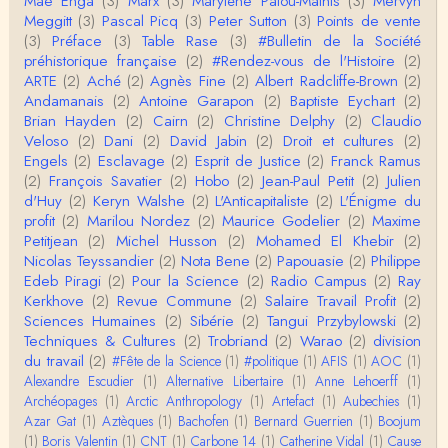
Mae Enga
(3)
Marx
(3)
Marylène Patou-Mathis
(3)
Mervyn
Christophe Darmangeat
Meggitt
(3)
Pascal Picq
(3)
Peter Sutton
(3)
Points de vente
Cet article apporte de l'eau à mon moulin (si j'ose
(3)
Préface
(3)
Table Rase
(3)
#Bulletin de la Société
dire) en appuyant la réalité des torture…
préhistorique française
(2)
#Rendez-vous de l'Histoire
(2)
ARTE
(2)
Aché
(2)
Agnès Fine
(2)
Albert Radcliffe-Brown
(2)
roland chaudat
Andamanais
(2)
Antoine Garapon
(2)
Baptiste Eychart
(2)
IROQUOIS CANNIBALISM: FACT NOT FICTIONTho
Brian Hayden
(2)
Cairn
(2)
Christine Delphy
(2)
Claudio
mas S. AblerUniversity of WaterlooBien que ce text
Veloso
(2)
Dani
(2)
David Jabin
(2)
Droit et cultures
(2)
e ne comp…
Engels
(2)
Esclavage
(2)
Esprit de Justice
(2)
Franck Ramus
roland chaudat
(2)
François Savatier
(2)
Hobo
(2)
Jean-Paul Petit
(2)
Julien
Merci de relever ma généralisation hâtive en ce qu
d'Huy
(2)
Keryn Walshe
(2)
L'Anticapitaliste
(2)
L'Énigme du
i concerne une hypothétique proportion relative e
profit
(2)
Marilou Nordez
(2)
Maurice Godelier
(2)
Maxime
n…
Petitjean
(2)
Michel Husson
(2)
Mohamed El Khebir
(2)
Christophe Darmangeat
Nicolas Teyssandier
(2)
Nota Bene
(2)
Papouasie
(2)
Philippe
Pour ce qui est des effets de la variole, ils ont en
Edeb Piragi
(2)
Pour la Science
(2)
Radio Campus
(2)
Ray
effet été catastrophiques 'une manière géné…
Kerkhove
(2)
Revue Commune
(2)
Salaire Travail Profit
(2)
Sciences Humaines
(2)
Sibérie
(2)
Tangui Przybylowski
(2)
Roland Chaudat
Techniques & Cultures
(2)
Trobriand
(2)
Warao
(2)
division
L'histoire des populations autochtones profite certai
du travail
(2)
#Fête de la Science
(1)
#politique
(1)
AFIS
(1)
AOC
(1)
nement de ces reconstitutions dont la visit…
Alexandre Escudier
(1)
Alternative Libertaire
(1)
Anne Lehoerff
(1)
Archéopages
(1)
Arctic Anthropology
(1)
Artefact
(1)
Aubechies
(1)
Anonymous
Azar Gat
(1)
Aztèques
(1)
Bachofen
(1)
Bernard Guerrien
(1)
Boojum
Je viens de regarder une vidéo de Pascal Picq sur
(1)
Boris Valentin
(1)
CNT
(1)
Carbone 14
(1)
Catherine Vidal
(1)
Cause