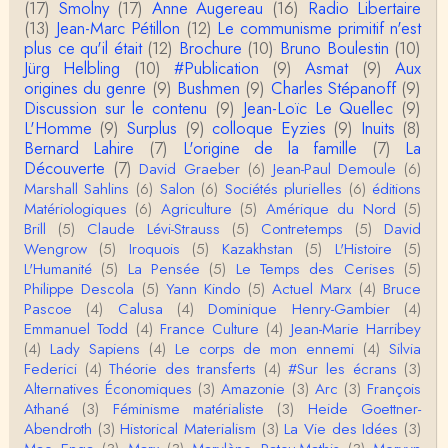
(17)
Smolny
(17)
Anne Augereau
(16)
Radio Libertaire
ur? La dernière edition française ou celle…
(13)
Jean-Marc Pétillon
(12)
Le communisme primitif n'est
plus ce qu'il était
(12)
Brochure
(10)
Bruno Boulestin
(10)
roland chaudat
Jürg Helbling
(10)
#Publication
(9)
Asmat
(9)
Aux
le sous-titre de l’article de la Lutte de Classes “No
origines du genre
(9)
Bushmen
(9)
Charles Stépanoff
(9)
n, l’oppression des femmes n’a pas toujours exi…
Discussion sur le contenu
(9)
Jean-Loïc Le Quellec
(9)
L'Homme
(9)
Surplus
(9)
colloque Eyzies
(9)
Inuits
(8)
roland chaudat
Bernard Lahire
(7)
L'origine de la famille
(7)
La
Votre gourmandise sera probablement récompens
Découverte
(7)
David Graeber
(6)
Jean-Paul Demoule
(6)
ée parce que Snow apporte "de l'eau à votre m
Marshall Sahlins
(6)
Salon
(6)
Sociétés plurielles
(6)
éditions
o…
Matériologiques
(6)
Agriculture
(5)
Amérique du Nord
(5)
Christophe Darmangeat
Brill
(5)
Claude Lévi-Strauss
(5)
Contretemps
(5)
David
...Et merci à vous pour Snow – qui m'a l'air d'être
Wengrow
(5)
Iroquois
(5)
Kazakhstan
(5)
L'Histoire
(5)
davantage une histoire qu'une et…
L'Humanité
(5)
La Pensée
(5)
Le Temps des Cerises
(5)
Philippe Descola
(5)
Yann Kindo
(5)
Actuel Marx
(4)
Bruce
roland chaudat
Pascoe
(4)
Calusa
(4)
Dominique Henry-Gambier
(4)
Tout à fait d'accord avec vous et quant à Leacock j
Emmanuel Todd
(4)
France Culture
(4)
Jean-Marie Harribey
e n'ai lu qu'un de ses ouvrages et il…
(4)
Lady Sapiens
(4)
Le corps de mon ennemi
(4)
Silvia
Federici
(4)
Théorie des transferts
(4)
#Sur les écrans
(3)
Anonymous
Alternatives Économiques
(3)
Amazonie
(3)
Arc
(3)
François
Homo sapiens a clairement évolué depuis 300 00
Athané
(3)
Féminisme matérialiste
(3)
Heide Goettner-
0 ans. Tout d'abord, il y a la différence notable …
Abendroth
(3)
Historical Materialism
(3)
La Vie des Idées
(3)