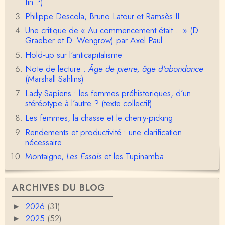
fin ?)
Philippe Descola, Bruno Latour et Ramsès II
anne hebrard
Une critique de « Au commencement était... » (D.
Bonjour, peut-on trouver maintenant le manuscrit d'Al
Graeber et D. Wengrow) par Axel Paul
ain Testart de 2009, souvent cité ?
Hold-up sur l'anticapitalisme
Claude Julien
Note de lecture :
Âge de pierre, âge d'abondance
Bonjour Monsieur,Récent abonné à votre blog, je vi
(Marshall Sahlins)
ens de lire votre dernière publication, qui m’a be…
Lady Sapiens : les femmes préhistoriques, d’un
Anonymous
stéréotype à l’autre ? (texte collectif)
1° Le message subliminal est celui-ci: il y a un sché
Les femmes, la chasse et le cherry-picking
ma évolutif des sociétés, avec des stades infér…
Rendements et productivité : une clarification
nécessaire
Olivier Anselm
Une nouvelle fois, cher Christophe Darmangeat, m
Montaigne,
Les Essais
et les Tupinamba
erci pour l'intelligence et le sens salutaire de…
Christophe Darmangeat
ARCHIVES DU BLOG
Déjà, je ne vois pas pourquoi le pénis compterait
moins que la peau ! ;-)Ensuite, je ne vois pas no…
2026
(31)
►
2025
(52)
►
Damian