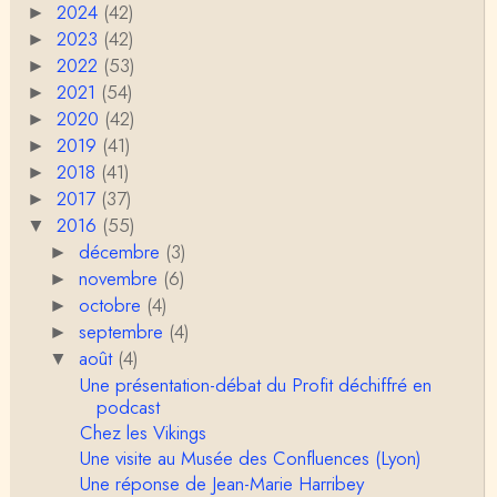
2024
(42)
►
Merci de cet excellent texte (même si il y a sans d
oute une faute de frappe dans la citation de A,
2023
(42)
►
H…
2022
(53)
►
Pierre
2021
(54)
►
Bonjour,En fin de conférence vous évoquez les ca
2020
(42)
►
uses de l'apparition de la notion d'égalité …
2019
(41)
►
2018
(41)
►
Christophe Darmangeat
2017
En deux mots : vos questions sont légitimes, mais p
(37)
►
our la plupart d'entre elles, les données fon…
2016
(55)
▼
décembre
(3)
►
RV
novembre
(6)
►
Le concept de genre est un sacré foutoir – même
octobre
(4)
si l’on met de coté les acceptions récentes du mot
►
c…
septembre
(4)
►
août
(4)
Anonymous
▼
Porteuses d'eau. Là les philosophes peuvent nous
Une présentation-débat du Profit déchiffré en
servir à quelque chose (Bachelard, Gilbert Dura…
podcast
Chez les Vikings
Christophe Darmangeat
Une visite au Musée des Confluences (Lyon)
C'est peut-être là où il faudrait s'entendre sur ce q
Une réponse de Jean-Marie Harribey
u'on appelle le genre, parce que j&…