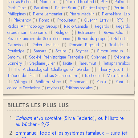
Nicolas Pichoff
(1)
Non fiction
(1)
Norbert Rouland
(1)
PUF
(1)
Paléo
(1)
Yves Le Dantec
Paola Tabet
Affligeant, ce documentaire. Ca me fait me deman
(1)
Parution
(1)
Patrice Brun
(1)
Patrice Lajoye
(1)
Perrin
(1)
der : est-ce que tenter de revoir l'histoire des…
Philippines
(1)
Pierre Lemonnier
(1)
Pierre Madelin
(1)
Pierre-Henri Lab
(1)
Plekhanov
(1)
Pomo
(1)
Propulseur
(1)
Quentin Lafay
(1)
RTS
(1)
Radical Anthropology Group
(1)
Radio Canada
(1)
Regards
(1)
Regards
Boudjemaa Sedira
croisés sur l'économie
Merci pour cet article méthodique. En effet, les "b
(1)
Religion
(1)
Retronaws
(1)
Revue Clio
(1)
âtons-à-fouir" qu'on a pu trouver a…
Revue Française de Socio-économie
(1)
Revue du projet
(1)
Robert L.
Carneiro
(1)
Robert Malthus
(1)
Romain Pigeaud
(1)
Roskilde
(1)
Routledge
(1)
Samara
(1)
Scalps
(1)
Scythes
(1)
Simon Verdun
(1)
Momo
Smolny.
(1)
BonjourCette question de la remise en cause de l'i
Société Préhistorique Française
(1)
Spiennes
(1)
Stéphane
mage classique de sociétés vivant essentiellem…
Bonnéry
(1)
Stéphane Julien
(1)
Tacite
(1)
Tareumiut
(1)
Tetrapharmakos
(1)
The Archaeological Challenge of Gender
(1)
Thierry Jobart
(1)
Théorie de l'État
(1)
Tobias Schneebaum
(1)
Tutchone
(1)
Vera Nikolski
Anonymous
(1)
Vikings
Merci pour votre conférence au collège de France
(1)
William Blanc
(1)
Yanomami
(1)
Yurok
(1)
Zuni
(1)
sur les femmes préhistoriques et la chasse, très c
colloque Déchelette
(1)
mythes
(1)
Éditions sociales
(1)
l…
Anonymous
BILLETS LES PLUS LUS
Bonjour,Merci pour l'article.Vous dîtes : "Pourquoi,
en tant qu’êtres humains, devrions-nou…
Caliban et la sorcière
(Silvia Federici), ou l'Histoire
au bûcher - 2/2
Christophe Darmangeat
Envoyez moi un mail : cdarmangeat@gmail.com
Emmanuel Todd et les systèmes familiaux – suite (et