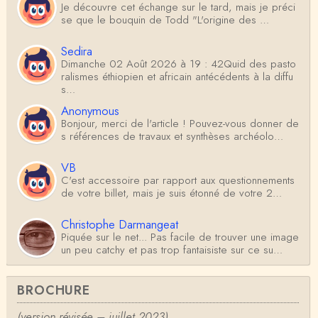
Je découvre cet échange sur le tard, mais je préci
se que le bouquin de Todd "L'origine des …
Sedira
Dimanche 02 Août 2026 à 19 : 42Quid des pasto
ralismes éthiopien et africain antécédents à la diffu
s…
Anonymous
Bonjour, merci de l'article ! Pouvez-vous donner de
s références de travaux et synthèses archéolo…
VB
C'est accessoire par rapport aux questionnements
de votre billet, mais je suis étonné de votre 2…
Christophe Darmangeat
Piquée sur le net... Pas facile de trouver une image
un peu catchy et pas trop fantaisiste sur ce su…
Antoine
BROCHURE
Je ne sais pas d'où sort l'illustration (générée par IA
?) mais les Germains construisaient-…
(version révisée – juillet 2023)