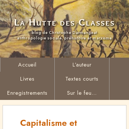
La Hutte des Classes
blog de Christophe Darmangeat
anthropologie sociale, préhistoire et marxisme
Accueil
L’auteur
Livres
Textes courts
Enregistrements
Sur le feu...
Capitalisme et