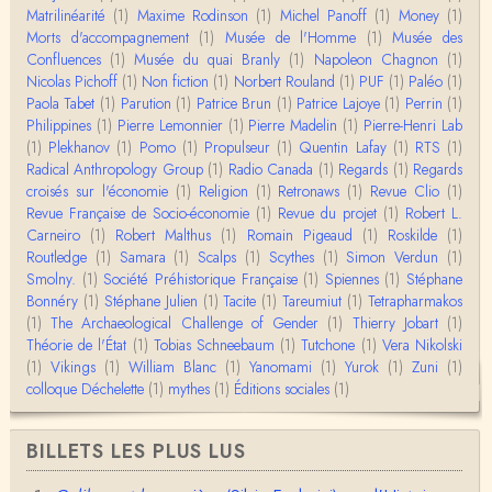
Merci pour cet article méthodique. En effet, les "b
Matrilinéarité
(1)
Maxime Rodinson
(1)
Michel Panoff
(1)
Money
(1)
âtons-à-fouir" qu'on a pu trouver a…
Morts d'accompagnement
(1)
Musée de l'Homme
(1)
Musée des
Confluences
(1)
Musée du quai Branly
(1)
Napoleon Chagnon
(1)
Momo
Nicolas Pichoff
(1)
Non fiction
(1)
Norbert Rouland
(1)
PUF
(1)
Paléo
(1)
BonjourCette question de la remise en cause de l'i
Paola Tabet
(1)
Parution
(1)
Patrice Brun
(1)
Patrice Lajoye
(1)
Perrin
(1)
mage classique de sociétés vivant essentiellem…
Philippines
(1)
Pierre Lemonnier
(1)
Pierre Madelin
(1)
Pierre-Henri Lab
(1)
Plekhanov
(1)
Pomo
(1)
Propulseur
(1)
Quentin Lafay
(1)
RTS
(1)
Anonymous
Radical Anthropology Group
(1)
Radio Canada
(1)
Regards
(1)
Regards
Merci pour votre conférence au collège de France
croisés sur l'économie
(1)
Religion
(1)
Retronaws
(1)
Revue Clio
(1)
sur les femmes préhistoriques et la chasse, très c
Revue Française de Socio-économie
(1)
Revue du projet
(1)
Robert L.
l…
Carneiro
(1)
Robert Malthus
(1)
Romain Pigeaud
(1)
Roskilde
(1)
Routledge
(1)
Samara
(1)
Scalps
(1)
Scythes
(1)
Simon Verdun
(1)
Anonymous
Smolny.
(1)
Bonjour,Merci pour l'article.Vous dîtes : "Pourquoi,
Société Préhistorique Française
(1)
Spiennes
(1)
Stéphane
en tant qu’êtres humains, devrions-nou…
Bonnéry
(1)
Stéphane Julien
(1)
Tacite
(1)
Tareumiut
(1)
Tetrapharmakos
(1)
The Archaeological Challenge of Gender
(1)
Thierry Jobart
(1)
Théorie de l'État
(1)
Tobias Schneebaum
(1)
Tutchone
(1)
Vera Nikolski
Christophe Darmangeat
(1)
Vikings
Envoyez moi un mail : cdarmangeat@gmail.com
(1)
William Blanc
(1)
Yanomami
(1)
Yurok
(1)
Zuni
(1)
colloque Déchelette
(1)
mythes
(1)
Éditions sociales
(1)
anne hebrard
BILLETS LES PLUS LUS
Bonjour, peut-on trouver maintenant le manuscrit d'Al
ain Testart de 2009, souvent cité ?