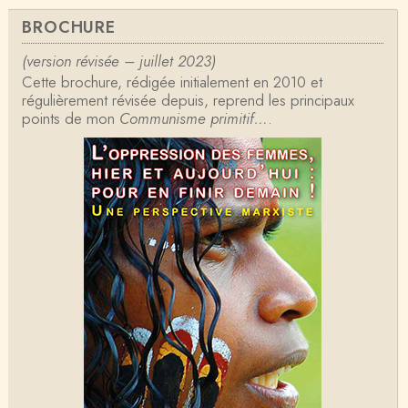
Anonymous
BROCHURE
Formidable et complexe sujet ; l'ancien professeur
d'histoire que je suis, Alsacien de surcr…
(version révisée – juillet 2023)
Cette brochure, rédigée initialement en 2010 et
Tangui Przybylowski
régulièrement révisée depuis, reprend les principaux
Concernant Fustel de Coulanges, j'ai le souvenir
points de mon
d'avoir lu, il y a près de 10 ans, un autre…
Communisme primitif…
.
Jean-Paul Demoule
L'Etat ayant donc le monopole de la violence légiti
me, comment interpréter la situation états-un…
Christophe Darmangeat
Je ne sais pas quelle est la couleur de ma ceintur
e, mais je suis bien d'accord avec vous sur le…
Christophe Darmangeat
C'est en effet un bon livre, tout à fait recommandab
le.
ChristianP
J'ai vu aujourd'hui que l'historienne Michelle Zancari