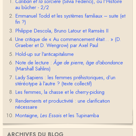
Caliban et la sorcière
(Silvia Federici), ou l'Histoire
au bûcher - 2/2
Claude Julien
Bonjour Monsieur,Récent abonné à votre blog, je vi
Emmanuel Todd et les systèmes familiaux – suite (et
ens de lire votre dernière publication, qui m’a be…
fin ?)
Philippe Descola, Bruno Latour et Ramsès II
Anonymous
1° Le message subliminal est celui-ci: il y a un sché
Une critique de « Au commencement était... » (D.
ma évolutif des sociétés, avec des stades infér…
Graeber et D. Wengrow) par Axel Paul
Hold-up sur l'anticapitalisme
Olivier Anselm
Note de lecture :
Âge de pierre, âge d'abondance
Une nouvelle fois, cher Christophe Darmangeat, m
erci pour l'intelligence et le sens salutaire de…
(Marshall Sahlins)
Lady Sapiens : les femmes préhistoriques, d’un
Christophe Darmangeat
stéréotype à l’autre ? (texte collectif)
Déjà, je ne vois pas pourquoi le pénis compterait
Les femmes, la chasse et le cherry-picking
moins que la peau ! ;-)Ensuite, je ne vois pas no…
Rendements et productivité : une clarification
Damian
nécessaire
Merci de cet excellent texte (même si il y a sans d
Montaigne,
Les Essais
et les Tupinamba
oute une faute de frappe dans la citation de A,
H…
Pierre
ARCHIVES DU BLOG