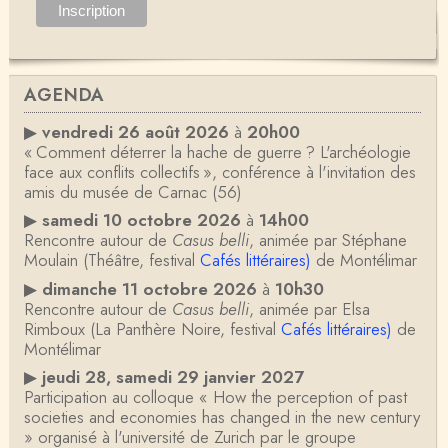
AGENDA
▶
vendredi 26 août 2026
à
20h00
« Comment déterrer la hache de guerre ? L'archéologie
face aux conflits collectifs », conférence à l'invitation des
amis du musée de Carnac (56)
▶
samedi 10 octobre 2026
à
14h00
Rencontre autour de
Casus belli
, animée par Stéphane
Moulain (Théâtre, festival
Cafés littéraires)
de Montélimar
▶
dimanche 11 octobre 2026
à
10h30
Rencontre autour de
Casus belli
, animée par Elsa
Rimboux (La Panthère Noire, festival
Cafés littéraires)
de
Montélimar
▶
jeudi 28, samedi 29 janvier 2027
Participation au colloque « How the perception of past
societies and economies has changed in the new century
» organisé à l'université de Zurich par le groupe