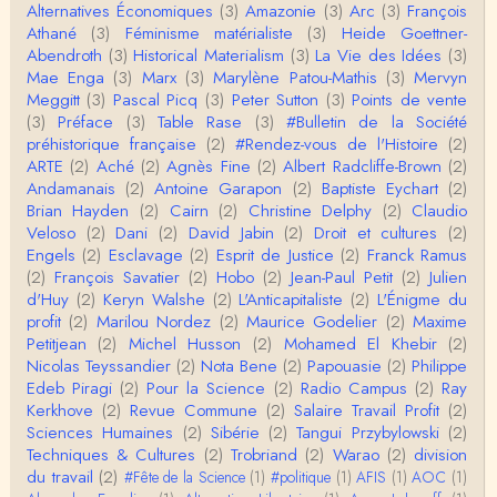
Alternatives Économiques
(3)
Amazonie
(3)
Arc
(3)
François
IROQUOIS CANNIBALISM: FACT NOT FICTIONTho
Athané
(3)
Féminisme matérialiste
(3)
Heide Goettner-
mas S. AblerUniversity of WaterlooBien que ce text
Abendroth
(3)
Historical Materialism
(3)
La Vie des Idées
(3)
e ne comp…
Mae Enga
(3)
Marx
(3)
Marylène Patou-Mathis
(3)
Mervyn
roland chaudat
Meggitt
(3)
Pascal Picq
(3)
Peter Sutton
(3)
Points de vente
Merci de relever ma généralisation hâtive en ce qu
(3)
Préface
(3)
Table Rase
(3)
#Bulletin de la Société
i concerne une hypothétique proportion relative e
préhistorique française
(2)
#Rendez-vous de l'Histoire
(2)
n…
ARTE
(2)
Aché
(2)
Agnès Fine
(2)
Albert Radcliffe-Brown
(2)
Christophe Darmangeat
Andamanais
(2)
Antoine Garapon
(2)
Baptiste Eychart
(2)
Pour ce qui est des effets de la variole, ils ont en
Brian Hayden
(2)
Cairn
(2)
Christine Delphy
(2)
Claudio
effet été catastrophiques 'une manière géné…
Veloso
(2)
Dani
(2)
David Jabin
(2)
Droit et cultures
(2)
Engels
(2)
Esclavage
(2)
Esprit de Justice
(2)
Franck Ramus
Roland Chaudat
(2)
François Savatier
(2)
Hobo
(2)
Jean-Paul Petit
(2)
Julien
L'histoire des populations autochtones profite certai
d'Huy
(2)
Keryn Walshe
(2)
L'Anticapitaliste
(2)
L'Énigme du
nement de ces reconstitutions dont la visit…
profit
(2)
Marilou Nordez
(2)
Maurice Godelier
(2)
Maxime
Petitjean
(2)
Michel Husson
(2)
Mohamed El Khebir
(2)
Anonymous
Nicolas Teyssandier
(2)
Nota Bene
(2)
Papouasie
(2)
Philippe
Je viens de regarder une vidéo de Pascal Picq sur
Edeb Piragi
(2)
Pour la Science
(2)
Radio Campus
(2)
Ray
"le blob" à l'instant. Mon premier r…
Kerkhove
(2)
Revue Commune
(2)
Salaire Travail Profit
(2)
Sciences Humaines
(2)
Sibérie
(2)
Tangui Przybylowski
(2)
Yves Le Dantec
Techniques & Cultures
(2)
Trobriand
(2)
Warao
(2)
division
En effet, par "hiérarchie" j'entendais surtout ce que
du travail
(2)
#Fête de la Science
(1)
#politique
(1)
AFIS
(1)
AOC
(1)
tu entends dans ton second point…