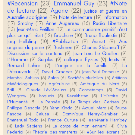
#Recension
(23)
Emmanuel Guy
(23)
#Note
de lecture
(22)
Agone
(22)
Justice et guerre en
roland chaudat
Australie aborigène
(19)
Note de lecture
(19)
Information
Votre gourmandise sera probablement récompens
(17)
Smolny
(17)
Anne Augereau
(16)
Radio Libertaire
ée parce que Snow apporte "de l'eau à votre m
o…
(13)
Jean-Marc Pétillon
(12)
Le communisme primitif n'est
plus ce qu'il était
(12)
Brochure
(10)
Bruno Boulestin
(10)
Christophe Darmangeat
Jürg Helbling
(10)
#Publication
(9)
Asmat
(9)
Aux
...Et merci à vous pour Snow – qui m'a l'air d'être
origines du genre
(9)
Bushmen
(9)
Charles Stépanoff
(9)
davantage une histoire qu'une et…
Discussion sur le contenu
(9)
Jean-Loïc Le Quellec
(9)
L'Homme
(9)
Surplus
(9)
colloque Eyzies
(9)
Inuits
(8)
roland chaudat
Bernard Lahire
(7)
L'origine de la famille
(7)
La
Tout à fait d'accord avec vous et quant à Leacock j
Découverte
(7)
David Graeber
(6)
Jean-Paul Demoule
(6)
e n'ai lu qu'un de ses ouvrages et il…
Marshall Sahlins
(6)
Salon
(6)
Sociétés plurielles
(6)
éditions
Matériologiques
(6)
Agriculture
(5)
Amérique du Nord
(5)
Anonymous
Brill
(5)
Claude Lévi-Strauss
(5)
Contretemps
(5)
David
Homo sapiens a clairement évolué depuis 300 00
Wengrow
(5)
Iroquois
(5)
Kazakhstan
(5)
L'Histoire
(5)
0 ans. Tout d'abord, il y a la différence notable …
L'Humanité
(5)
La Pensée
(5)
Le Temps des Cerises
(5)
Philippe Descola
(5)
Yann Kindo
(5)
Actuel Marx
(4)
Bruce
Christophe Darmangeat
Pascoe
(4)
Calusa
(4)
Dominique Henry-Gambier
(4)
Cet article apporte de l'eau à mon moulin (si j'ose
Emmanuel Todd
(4)
France Culture
(4)
Jean-Marie Harribey
dire) en appuyant la réalité des torture…
(4)
Lady Sapiens
(4)
Le corps de mon ennemi
(4)
Silvia
Federici
(4)
Théorie des transferts
(4)
#Sur les écrans
(3)
roland chaudat