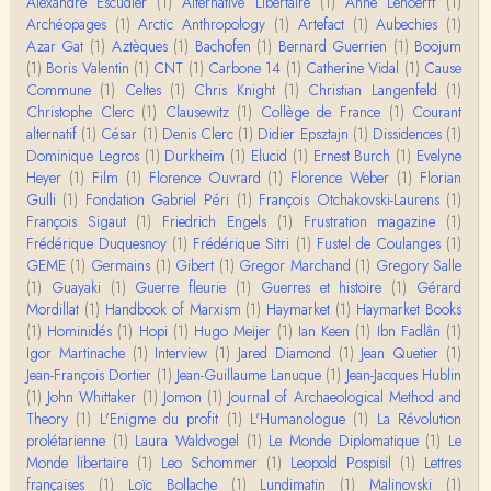
Alexandre Escudier
(1)
Alternative Libertaire
(1)
Anne Lehoerff
(1)
Archéopages
(1)
Arctic Anthropology
(1)
Artefact
(1)
Aubechies
(1)
Claude Julien
Azar Gat
(1)
Aztèques
(1)
Bachofen
(1)
Bernard Guerrien
(1)
Boojum
« Nous n’avons pas cessé, de toute évidence, d’êt
(1)
Boris Valentin
(1)
CNT
(1)
Carbone 14
(1)
Catherine Vidal
(1)
Cause
re ‘ethnocentriques’. Mais nous n’en sommes pas m
Commune
(1)
Celtes
(1)
Chris Knight
(1)
Christian Langenfeld
(1)
oi…
Christophe Clerc
(1)
Clausewitz
(1)
Collège de France
(1)
Courant
Christophe Darmangeat
alternatif
(1)
César
(1)
Denis Clerc
(1)
Didier Epsztajn
(1)
Dissidences
(1)
Encore une fois, l'histoire de la hiérarchie ne me s
Dominique Legros
(1)
Durkheim
(1)
Elucid
(1)
Ernest Burch
(1)
Evelyne
emble pas être le bon angle de discussion – …
Heyer
(1)
Film
(1)
Florence Ouvrard
(1)
Florence Weber
(1)
Florian
Gulli
(1)
Fondation Gabriel Péri
(1)
François Otchakovski-Laurens
(1)
Christophe Darmangeat
François Sigaut
(1)
Friedrich Engels
(1)
Frustration magazine
(1)
Évidemment, de toute façon c'est toujours de ma f
Frédérique Duquesnoy
(1)
Frédérique Sitri
(1)
Fustel de Coulanges
(1)
aute. ;-)
GEME
(1)
Germains
(1)
Gibert
(1)
Gregor Marchand
(1)
Gregory Salle
(1)
Guayaki
(1)
Guerre fleurie
(1)
Guerres et histoire
(1)
Gérard
Damian
Mordillat
(1)
Handbook of Marxism
(1)
Haymarket
(1)
Haymarket Books
Merci de ta réponse ! Pour les pénis, c'est de cell
(1)
Hominidés
(1)
Hopi
(1)
Hugo Meijer
(1)
Ian Keen
(1)
Ibn Fadlân
(1)
es qu'on écarte, car dans une société pat…
Igor Martinache
(1)
Interview
(1)
Jared Diamond
(1)
Jean Quetier
(1)
Jean-François Dortier
(1)
Jean-Guillaume Lanuque
(1)
Jean-Jacques Hublin
Yves Le Dantec
(1)
John Whittaker
(1)
Jomon
(1)
Journal of Archaeological Method and
Affligeant, ce documentaire. Ca me fait me deman
Theory
(1)
L'Enigme du profit
(1)
L'Humanologue
(1)
La Révolution
der : est-ce que tenter de revoir l'histoire des…
prolétarienne
(1)
Laura Waldvogel
(1)
Le Monde Diplomatique
(1)
Le
Monde libertaire
(1)
Leo Schommer
(1)
Leopold Pospisil
(1)
Lettres
Boudjemaa Sedira
françaises
(1)
Loïc Bollache
(1)
Lundimatin
(1)
Malinovski
(1)