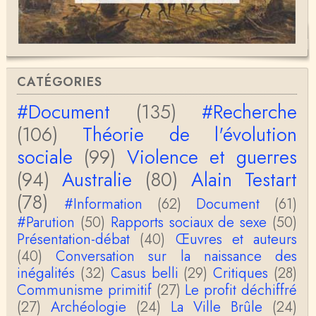
Bernard Fortier
Merci Christophe pour votre perspicacité et votre
honnêteté intellectuelle, vous êtes passionnant.A …
Christophe Darmangeat
Si, le lien fonctionne bel et bien, je viens de le véri
CATÉGORIES
fier. Il mène à la thèse de Jean-Claude Favin…
#Document
(135)
#Recherche
roland `chaudat
(106)
Théorie de l'évolution
le lien cité par BB ne fonctionne pas ( 6 ans aprè
s), dommage, mais j'ai la même impression que …
sociale
(99)
Violence et guerres
(94)
Australie
(80)
Alain Testart
Christophe Darmangeat
La plus récente, donc celle en français, la quatrièm
(78)
e, publiée chez La Découverte.Bonne lecture !
#Information
(62)
Document
(61)
#Parution
(50)
Rapports sociaux de sexe
(50)
Anonymous
Présentation-débat
(40)
Œuvres et auteurs
Actuellement c'est quelle édition qui est la plus à jo
(40)
Conversation sur la naissance des
ur? La dernière edition française ou celle…
inégalités
(32)
Casus belli
(29)
Critiques
(28)
Communisme primitif
(27)
Le profit déchiffré
roland chaudat
le sous-titre de l’article de la Lutte de Classes “No
(27)
Archéologie
(24)
La Ville Brûle
(24)
n, l’oppression des femmes n’a pas toujours exi…