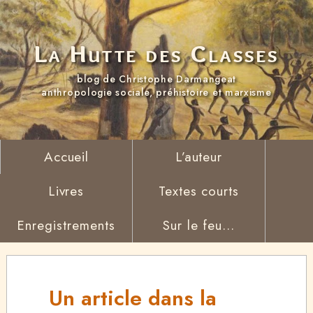
La Hutte des Classes
blog de Christophe Darmangeat
anthropologie sociale, préhistoire et marxisme
Accueil
L’auteur
Livres
Textes courts
Enregistrements
Sur le feu...
Un article dans la