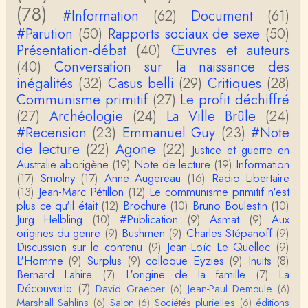
Si, le lien fonctionne bel et bien, je viens de le véri
(78)
#Information
(62)
Document
(61)
fier. Il mène à la thèse de Jean-Claude Favin…
#Parution
(50)
Rapports sociaux de sexe
(50)
roland `chaudat
Présentation-débat
(40)
Œuvres et auteurs
le lien cité par BB ne fonctionne pas ( 6 ans aprè
(40)
Conversation sur la naissance des
s), dommage, mais j'ai la même impression que …
inégalités
(32)
Casus belli
(29)
Critiques
(28)
Communisme primitif
(27)
Le profit déchiffré
Christophe Darmangeat
(27)
Archéologie
La plus récente, donc celle en français, la quatrièm
(24)
La Ville Brûle
(24)
e, publiée chez La Découverte.Bonne lecture !
#Recension
(23)
Emmanuel Guy
(23)
#Note
de lecture
(22)
Agone
(22)
Justice et guerre en
Anonymous
Australie aborigène
(19)
Note de lecture
(19)
Information
Actuellement c'est quelle édition qui est la plus à jo
(17)
Smolny
(17)
Anne Augereau
(16)
Radio Libertaire
ur? La dernière edition française ou celle…
(13)
Jean-Marc Pétillon
(12)
Le communisme primitif n'est
plus ce qu'il était
(12)
Brochure
(10)
Bruno Boulestin
(10)
roland chaudat
Jürg Helbling
(10)
#Publication
(9)
Asmat
(9)
Aux
le sous-titre de l’article de la Lutte de Classes “No
origines du genre
(9)
Bushmen
(9)
Charles Stépanoff
(9)
n, l’oppression des femmes n’a pas toujours exi…
Discussion sur le contenu
(9)
Jean-Loïc Le Quellec
(9)
L'Homme
(9)
Surplus
(9)
colloque Eyzies
(9)
Inuits
(8)
roland chaudat
Bernard Lahire
(7)
L'origine de la famille
(7)
La
Votre gourmandise sera probablement récompens
Découverte
(7)
David Graeber
(6)
Jean-Paul Demoule
(6)
ée parce que Snow apporte "de l'eau à votre m
Marshall Sahlins
(6)
Salon
(6)
Sociétés plurielles
(6)
éditions
o…