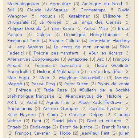
Matériologiques
(6)
Agriculture
(5)
Amérique du Nord
(5)
Christophe Darmangeat
Brill
(5)
Claude Lévi-Strauss
(5)
Contretemps
(5)
David
...Et merci à vous pour Snow – qui m'a l'air d'être
Wengrow
(5)
Iroquois
(5)
Kazakhstan
(5)
L'Histoire
(5)
davantage une histoire qu'une et…
L'Humanité
(5)
La Pensée
(5)
Le Temps des Cerises
(5)
Philippe Descola
(5)
Yann Kindo
(5)
Actuel Marx
(4)
Bruce
roland chaudat
Pascoe
(4)
Calusa
(4)
Dominique Henry-Gambier
(4)
Tout à fait d'accord avec vous et quant à Leacock j
Emmanuel Todd
(4)
France Culture
(4)
Jean-Marie Harribey
e n'ai lu qu'un de ses ouvrages et il…
(4)
Lady Sapiens
(4)
Le corps de mon ennemi
(4)
Silvia
Federici
(4)
Théorie des transferts
(4)
#Sur les écrans
(3)
Anonymous
Alternatives Économiques
(3)
Amazonie
(3)
Arc
(3)
François
Homo sapiens a clairement évolué depuis 300 00
Athané
(3)
Féminisme matérialiste
(3)
Heide Goettner-
0 ans. Tout d'abord, il y a la différence notable …
Abendroth
(3)
Historical Materialism
(3)
La Vie des Idées
(3)
Mae Enga
(3)
Marx
(3)
Marylène Patou-Mathis
(3)
Mervyn
Christophe Darmangeat
Meggitt
(3)
Pascal Picq
(3)
Peter Sutton
(3)
Points de vente
Cet article apporte de l'eau à mon moulin (si j'ose
(3)
Préface
(3)
Table Rase
(3)
#Bulletin de la Société
dire) en appuyant la réalité des torture…
préhistorique française
(2)
#Rendez-vous de l'Histoire
(2)
ARTE
(2)
Aché
(2)
Agnès Fine
(2)
Albert Radcliffe-Brown
(2)
roland chaudat
Andamanais
(2)
Antoine Garapon
(2)
Baptiste Eychart
(2)
IROQUOIS CANNIBALISM: FACT NOT FICTIONTho
Brian Hayden
(2)
Cairn
(2)
Christine Delphy
(2)
Claudio
mas S. AblerUniversity of WaterlooBien que ce text
Veloso
(2)
Dani
(2)
David Jabin
(2)
Droit et cultures
(2)
e ne comp…
Engels
(2)
Esclavage
(2)
Esprit de Justice
(2)
Franck Ramus
roland chaudat
(2)
François Savatier
(2)
Hobo
(2)
Jean-Paul Petit
(2)
Julien
Merci de relever ma généralisation hâtive en ce qu