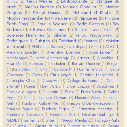
d'Huy
(2)
Keryn Walshe
(2)
L'Anticapitaliste
(2)
L'Énigme du
i concerne une hypothétique proportion relative e
profit
(2)
Marilou Nordez
(2)
Maurice Godelier
(2)
Maxime
n…
Petitjean
(2)
Michel Husson
(2)
Mohamed El Khebir
(2)
Christophe Darmangeat
Nicolas Teyssandier
(2)
Nota Bene
(2)
Papouasie
(2)
Philippe
Pour ce qui est des effets de la variole, ils ont en
Edeb Piragi
(2)
Pour la Science
(2)
Radio Campus
(2)
Ray
effet été catastrophiques 'une manière géné…
Kerkhove
(2)
Revue Commune
(2)
Salaire Travail Profit
(2)
Sciences Humaines
(2)
Sibérie
(2)
Tangui Przybylowski
(2)
Roland Chaudat
Techniques & Cultures
(2)
Trobriand
(2)
Warao
(2)
division
L'histoire des populations autochtones profite certai
du travail
(2)
#Fête de la Science
(1)
#politique
(1)
AFIS
(1)
AOC
(1)
nement de ces reconstitutions dont la visit…
Alexandre Escudier
(1)
Alternative Libertaire
(1)
Anne Lehoerff
(1)
Archéopages
(1)
Arctic Anthropology
(1)
Artefact
(1)
Aubechies
(1)
Anonymous
Azar Gat
(1)
Aztèques
(1)
Bachofen
(1)
Bernard Guerrien
(1)
Boojum
Je viens de regarder une vidéo de Pascal Picq sur
(1)
Boris Valentin
(1)
CNT
(1)
Carbone 14
(1)
Catherine Vidal
(1)
Cause
"le blob" à l'instant. Mon premier r…
Commune
(1)
Celtes
(1)
Chris Knight
(1)
Christian Langenfeld
(1)
Christophe Clerc
(1)
Clausewitz
(1)
Collège de France
(1)
Courant
Yves Le Dantec
alternatif
(1)
César
(1)
Denis Clerc
(1)
Didier Epsztajn
(1)
Dissidences
(1)
En effet, par "hiérarchie" j'entendais surtout ce que
Dominique Legros
(1)
Durkheim
(1)
Elucid
(1)
Ernest Burch
(1)
Evelyne
tu entends dans ton second point…
Heyer
(1)
Film
(1)
Florence Ouvrard
(1)
Florence Weber
(1)
Florian
Gulli
(1)
Fondation Gabriel Péri
(1)
François Otchakovski-Laurens
(1)
Claude Julien
François Sigaut
(1)
Friedrich Engels
(1)
Frustration magazine
(1)
« Nous n’avons pas cessé, de toute évidence, d’êt
Frédérique Duquesnoy
(1)
Frédérique Sitri
(1)
Fustel de Coulanges
(1)
re ‘ethnocentriques’. Mais nous n’en sommes pas m
GEME
(1)
Germains
(1)
Gibert
(1)
Gregor Marchand
(1)
Gregory Salle
oi…
(1)
Guayaki
(1)
Guerre fleurie
(1)
Guerres et histoire
(1)
Gérard