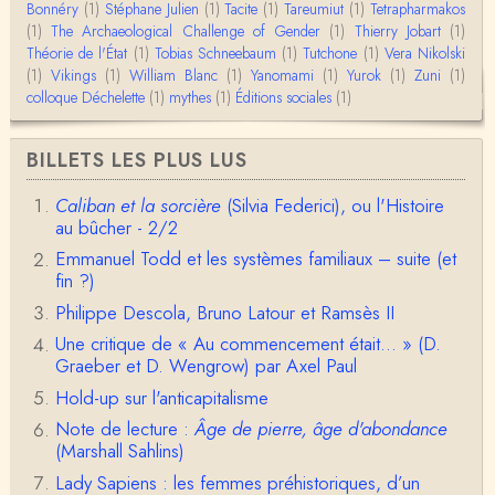
mage classique de sociétés vivant essentiellem…
Bonnéry
(1)
Stéphane Julien
(1)
Tacite
(1)
Tareumiut
(1)
Tetrapharmakos
(1)
The Archaeological Challenge of Gender
(1)
Thierry Jobart
(1)
Théorie de l'État
(1)
Tobias Schneebaum
(1)
Tutchone
(1)
Vera Nikolski
Anonymous
(1)
Vikings
Merci pour votre conférence au collège de France
(1)
William Blanc
(1)
Yanomami
(1)
Yurok
(1)
Zuni
(1)
sur les femmes préhistoriques et la chasse, très c
colloque Déchelette
(1)
mythes
(1)
Éditions sociales
(1)
l…
Anonymous
BILLETS LES PLUS LUS
Bonjour,Merci pour l'article.Vous dîtes : "Pourquoi,
en tant qu’êtres humains, devrions-nou…
Caliban et la sorcière
(Silvia Federici), ou l'Histoire
au bûcher - 2/2
Christophe Darmangeat
Envoyez moi un mail : cdarmangeat@gmail.com
Emmanuel Todd et les systèmes familiaux – suite (et
fin ?)
Philippe Descola, Bruno Latour et Ramsès II
anne hebrard
Une critique de « Au commencement était... » (D.
Bonjour, peut-on trouver maintenant le manuscrit d'Al
Graeber et D. Wengrow) par Axel Paul
ain Testart de 2009, souvent cité ?
Hold-up sur l'anticapitalisme
Claude Julien
Note de lecture :
Âge de pierre, âge d'abondance
Bonjour Monsieur,Récent abonné à votre blog, je vi
(Marshall Sahlins)
ens de lire votre dernière publication, qui m’a be…
Lady Sapiens : les femmes préhistoriques, d’un