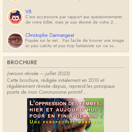
VB
C'est accessoire par rapport aux questionnements
de votre billet, mais je suis étonné de votre 2…
Christophe Darmangeat
Piquée sur le net... Pas facile de trouver une image
un peu catchy et pas trop fantaisiste sur ce su…
Antoine
BROCHURE
Je ne sais pas d'où sort l'illustration (générée par IA
?) mais les Germains construisaient-…
(version révisée – juillet 2023)
Cette brochure, rédigée initialement en 2010 et
Christophe Darmangeat
régulièrement révisée depuis, reprend les principaux
La définition de Weber, qui dit que l'État détient le
points de mon
Communisme primitif…
.
monopole de la violence *légitime* répond …
Anonymous
Formidable et complexe sujet ; l'ancien professeur
d'histoire que je suis, Alsacien de surcr…
Tangui Przybylowski