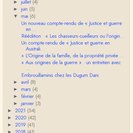
juillet
(4)
►
juin
(5)
►
RV
mai
(6)
▼
Le concept de genre est un sacré foutoir – même
Un nouveau compte-rendu de « Justice et guerre
si l’on met de coté les acceptions récentes du mot
c…
en ...
Réédition : « Les chasseurs-cueilleurs ou l'origin...
Anonymous
Un compte-rendu de « Justice et guerre en
Porteuses d'eau. Là les philosophes peuvent nous
servir à quelque chose (Bachelard, Gilbert Dura…
Australi...
« L'Origine de la famille, de la propriété privée ...
Christophe Darmangeat
« Aux origines de la guerre » : un entretien avec
C'est peut-être là où il faudrait s'entendre sur ce q
...
u'on appelle le genre, parce que j&…
Embrouillaminis chez les Dugum Dani
avril
(8)
►
Anonymous
mars
(4)
►
Je pense que VB a raison, mais j'ajouterais que la
février
disparition du genre dont parle Christophe Da…
(4)
►
janvier
(3)
►
Sylvain Lejeune
2021
(54)
►
Bonjour, j'ai trouvé cette intervention au Collège de
2020
(42)
►
France très stimulante, ce qui m'a fai…
2019
(41)
►
2018
(41)
►
Christophe Darmangeat