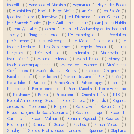
Mordillat
(1)
Handbook of Marxism
(1)
Haymarket
(1)
Haymarket Books
Christophe Darmangeat
(1)
Hominidés
Encore une fois, l'histoire de la hiérarchie ne me s
(1)
Hopi
(1)
Hugo Meijer
(1)
Ian Keen
(1)
Ibn Fadlân
(1)
emble pas être le bon angle de discussion – …
Igor Martinache
(1)
Interview
(1)
Jared Diamond
(1)
Jean Quetier
(1)
Jean-François Dortier
(1)
Jean-Guillaume Lanuque
(1)
Jean-Jacques Hublin
(1)
John Whittaker
(1)
Jomon
(1)
Journal of Archaeological Method and
Christophe Darmangeat
Theory
(1)
Évidemment, de toute façon c'est toujours de ma f
L'Enigme du profit
(1)
L'Humanologue
(1)
La Révolution
aute. ;-)
prolétarienne
(1)
Laura Waldvogel
(1)
Le Monde Diplomatique
(1)
Le
Monde libertaire
(1)
Leo Schommer
(1)
Leopold Pospisil
(1)
Lettres
françaises
(1)
Loïc Bollache
(1)
Lundimatin
(1)
Malinovski
(1)
Damian
Matrilinéarité
Merci de ta réponse ! Pour les pénis, c'est de cell
(1)
Maxime Rodinson
(1)
Michel Panoff
(1)
Money
(1)
es qu'on écarte, car dans une société pat…
Morts d'accompagnement
(1)
Musée de l'Homme
(1)
Musée des
Confluences
(1)
Musée du quai Branly
(1)
Napoleon Chagnon
(1)
Nicolas Pichoff
(1)
Non fiction
(1)
Norbert Rouland
(1)
PUF
(1)
Paléo
(1)
Yves Le Dantec
Paola Tabet
Affligeant, ce documentaire. Ca me fait me deman
(1)
Parution
(1)
Patrice Brun
(1)
Patrice Lajoye
(1)
Perrin
(1)
der : est-ce que tenter de revoir l'histoire des…
Philippines
(1)
Pierre Lemonnier
(1)
Pierre Madelin
(1)
Pierre-Henri Lab
(1)
Plekhanov
(1)
Pomo
(1)
Propulseur
(1)
Quentin Lafay
(1)
RTS
(1)
Radical Anthropology Group
(1)
Radio Canada
(1)
Regards
(1)
Regards
Boudjemaa Sedira
croisés sur l'économie
Merci pour cet article méthodique. En effet, les "b
(1)
Religion
(1)
Retronaws
(1)
Revue Clio
(1)
âtons-à-fouir" qu'on a pu trouver a…
Revue Française de Socio-économie
(1)
Revue du projet
(1)
Robert L.
Carneiro
(1)
Robert Malthus
(1)
Romain Pigeaud
(1)
Roskilde
(1)
Routledge
(1)
Samara
(1)
Scalps
(1)
Scythes
(1)
Simon Verdun
(1)
Momo
Smolny.
(1)
BonjourCette question de la remise en cause de l'i
Société Préhistorique Française
(1)
Spiennes
(1)
Stéphane