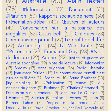
(94)
Australie
(80)
Alain Testart
La plus récente, donc celle en français, la quatrièm
(78)
e, publiée chez La Découverte.Bonne lecture !
#Information
(62)
Document
(61)
#Parution
(50)
Rapports sociaux de sexe
(50)
Anonymous
Présentation-débat
(40)
Œuvres et auteurs
Actuellement c'est quelle édition qui est la plus à jo
(40)
Conversation sur la naissance des
ur? La dernière edition française ou celle…
inégalités
(32)
Casus belli
(29)
Critiques
(28)
Communisme primitif
(27)
Le profit déchiffré
roland chaudat
le sous-titre de l’article de la Lutte de Classes “No
(27)
Archéologie
(24)
La Ville Brûle
(24)
n, l’oppression des femmes n’a pas toujours exi…
#Recension
(23)
Emmanuel Guy
(23)
#Note
de lecture
(22)
Agone
(22)
Justice et guerre en
roland chaudat
Australie aborigène
(19)
Note de lecture
(19)
Information
Votre gourmandise sera probablement récompens
(17)
Smolny
(17)
Anne Augereau
(16)
Radio Libertaire
ée parce que Snow apporte "de l'eau à votre m
o…
(13)
Jean-Marc Pétillon
(12)
Le communisme primitif n'est
plus ce qu'il était
(12)
Brochure
(10)
Bruno Boulestin
(10)
Christophe Darmangeat
Jürg Helbling
(10)
#Publication
(9)
Asmat
(9)
Aux
...Et merci à vous pour Snow – qui m'a l'air d'être
origines du genre
(9)
Bushmen
(9)
Charles Stépanoff
(9)
davantage une histoire qu'une et…
Discussion sur le contenu
(9)
Jean-Loïc Le Quellec
(9)
L'Homme
(9)
Surplus
(9)
colloque Eyzies
(9)
Inuits
(8)
roland chaudat
Bernard Lahire
(7)
L'origine de la famille
(7)
La
Tout à fait d'accord avec vous et quant à Leacock j
Découverte
(7)
David Graeber
(6)
Jean-Paul Demoule
(6)
e n'ai lu qu'un de ses ouvrages et il…