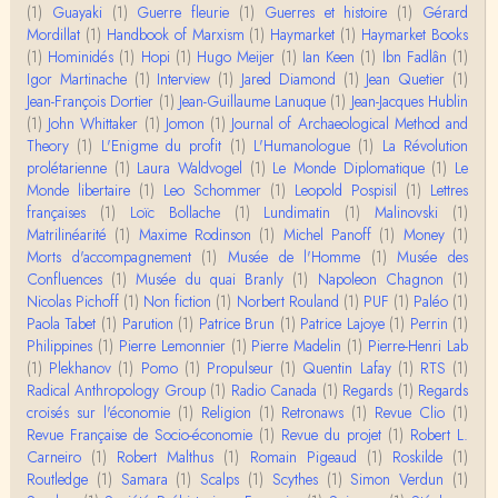
(1)
Guayaki
(1)
Guerre fleurie
(1)
Guerres et histoire
(1)
Gérard
Damian
Mordillat
(1)
Handbook of Marxism
(1)
Haymarket
(1)
Haymarket Books
Merci de ta réponse ! Pour les pénis, c'est de cell
(1)
Hominidés
(1)
Hopi
(1)
Hugo Meijer
(1)
Ian Keen
(1)
Ibn Fadlân
(1)
es qu'on écarte, car dans une société pat…
Igor Martinache
(1)
Interview
(1)
Jared Diamond
(1)
Jean Quetier
(1)
Jean-François Dortier
(1)
Jean-Guillaume Lanuque
(1)
Jean-Jacques Hublin
Yves Le Dantec
(1)
John Whittaker
(1)
Jomon
(1)
Journal of Archaeological Method and
Affligeant, ce documentaire. Ca me fait me deman
Theory
(1)
L'Enigme du profit
(1)
L'Humanologue
(1)
La Révolution
der : est-ce que tenter de revoir l'histoire des…
prolétarienne
(1)
Laura Waldvogel
(1)
Le Monde Diplomatique
(1)
Le
Monde libertaire
(1)
Leo Schommer
(1)
Leopold Pospisil
(1)
Lettres
Boudjemaa Sedira
françaises
(1)
Loïc Bollache
(1)
Lundimatin
(1)
Malinovski
(1)
Merci pour cet article méthodique. En effet, les "b
Matrilinéarité
(1)
Maxime Rodinson
(1)
Michel Panoff
(1)
Money
(1)
âtons-à-fouir" qu'on a pu trouver a…
Morts d'accompagnement
(1)
Musée de l'Homme
(1)
Musée des
Confluences
(1)
Musée du quai Branly
(1)
Napoleon Chagnon
(1)
Momo
Nicolas Pichoff
(1)
Non fiction
(1)
Norbert Rouland
(1)
PUF
(1)
Paléo
(1)
BonjourCette question de la remise en cause de l'i
Paola Tabet
(1)
Parution
(1)
Patrice Brun
(1)
Patrice Lajoye
(1)
Perrin
(1)
mage classique de sociétés vivant essentiellem…
Philippines
(1)
Pierre Lemonnier
(1)
Pierre Madelin
(1)
Pierre-Henri Lab
(1)
Plekhanov
(1)
Pomo
(1)
Propulseur
(1)
Quentin Lafay
(1)
RTS
(1)
Anonymous
Radical Anthropology Group
(1)
Radio Canada
(1)
Regards
(1)
Regards
Merci pour votre conférence au collège de France
croisés sur l'économie
(1)
Religion
(1)
Retronaws
(1)
Revue Clio
(1)
sur les femmes préhistoriques et la chasse, très c
Revue Française de Socio-économie
(1)
Revue du projet
(1)
Robert L.
l…
Carneiro
(1)
Robert Malthus
(1)
Romain Pigeaud
(1)
Roskilde
(1)
Routledge
(1)
Samara
(1)
Scalps
(1)
Scythes
(1)
Simon Verdun
(1)
Anonymous