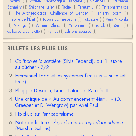
Smolny.
(1)
Bonjour,Merci pour l'article.Vous dîtes : "Pourquoi,
Société Préhistorique Française
(1)
Spiennes
(1)
Stéphane
en tant qu’êtres humains, devrions-nou…
Bonnéry
(1)
Stéphane Julien
(1)
Tacite
(1)
Tareumiut
(1)
Tetrapharmakos
(1)
The Archaeological Challenge of Gender
(1)
Thierry Jobart
(1)
Théorie de l'État
(1)
Tobias Schneebaum
(1)
Tutchone
(1)
Vera Nikolski
Christophe Darmangeat
(1)
Vikings
Envoyez moi un mail : cdarmangeat@gmail.com
(1)
William Blanc
(1)
Yanomami
(1)
Yurok
(1)
Zuni
(1)
colloque Déchelette
(1)
mythes
(1)
Éditions sociales
(1)
anne hebrard
BILLETS LES PLUS LUS
Bonjour, peut-on trouver maintenant le manuscrit d'Al
ain Testart de 2009, souvent cité ?
Caliban et la sorcière
(Silvia Federici), ou l'Histoire
au bûcher - 2/2
Claude Julien
Bonjour Monsieur,Récent abonné à votre blog, je vi
Emmanuel Todd et les systèmes familiaux – suite (et
ens de lire votre dernière publication, qui m’a be…
fin ?)
Philippe Descola, Bruno Latour et Ramsès II
Anonymous
1° Le message subliminal est celui-ci: il y a un sché
Une critique de « Au commencement était... » (D.
ma évolutif des sociétés, avec des stades infér…
Graeber et D. Wengrow) par Axel Paul
Hold-up sur l'anticapitalisme
Olivier Anselm
Note de lecture :
Âge de pierre, âge d'abondance
Une nouvelle fois, cher Christophe Darmangeat, m
erci pour l'intelligence et le sens salutaire de…
(Marshall Sahlins)