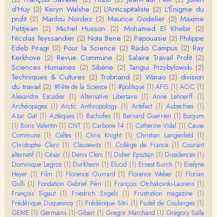
L'histoire des populations autochtones profite certai
d'Huy
(2)
Keryn Walshe
(2)
L'Anticapitaliste
(2)
L'Énigme du
nement de ces reconstitutions dont la visit…
profit
(2)
Marilou Nordez
(2)
Maurice Godelier
(2)
Maxime
Petitjean
(2)
Michel Husson
(2)
Mohamed El Khebir
(2)
Anonymous
Nicolas Teyssandier
(2)
Nota Bene
(2)
Papouasie
(2)
Philippe
Je viens de regarder une vidéo de Pascal Picq sur
Edeb Piragi
(2)
Pour la Science
(2)
Radio Campus
(2)
Ray
"le blob" à l'instant. Mon premier r…
Kerkhove
(2)
Revue Commune
(2)
Salaire Travail Profit
(2)
Sciences Humaines
(2)
Sibérie
(2)
Tangui Przybylowski
(2)
Yves Le Dantec
Techniques & Cultures
(2)
Trobriand
(2)
Warao
(2)
division
En effet, par "hiérarchie" j'entendais surtout ce que
du travail
(2)
#Fête de la Science
(1)
#politique
(1)
AFIS
(1)
AOC
(1)
tu entends dans ton second point…
Alexandre Escudier
(1)
Alternative Libertaire
(1)
Anne Lehoerff
(1)
Archéopages
(1)
Arctic Anthropology
(1)
Artefact
(1)
Aubechies
(1)
Claude Julien
Azar Gat
(1)
Aztèques
(1)
Bachofen
(1)
Bernard Guerrien
(1)
Boojum
« Nous n’avons pas cessé, de toute évidence, d’êt
(1)
Boris Valentin
(1)
CNT
(1)
Carbone 14
(1)
Catherine Vidal
(1)
Cause
re ‘ethnocentriques’. Mais nous n’en sommes pas m
Commune
(1)
Celtes
(1)
Chris Knight
(1)
Christian Langenfeld
(1)
oi…
Christophe Clerc
(1)
Clausewitz
(1)
Collège de France
(1)
Courant
Christophe Darmangeat
alternatif
(1)
César
(1)
Denis Clerc
(1)
Didier Epsztajn
(1)
Dissidences
(1)
Encore une fois, l'histoire de la hiérarchie ne me s
Dominique Legros
(1)
Durkheim
(1)
Elucid
(1)
Ernest Burch
(1)
Evelyne
emble pas être le bon angle de discussion – …
Heyer
(1)
Film
(1)
Florence Ouvrard
(1)
Florence Weber
(1)
Florian
Gulli
(1)
Fondation Gabriel Péri
(1)
François Otchakovski-Laurens
(1)
Christophe Darmangeat
François Sigaut
(1)
Friedrich Engels
(1)
Frustration magazine
(1)
Évidemment, de toute façon c'est toujours de ma f
Frédérique Duquesnoy
(1)
Frédérique Sitri
(1)
Fustel de Coulanges
(1)
aute. ;-)
GEME
(1)
Germains
(1)
Gibert
(1)
Gregor Marchand
(1)
Gregory Salle