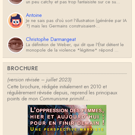
un peu catchy et pas trop fantaisiste sur ce su…
Antoine
Je ne sais pas d'où sort l'illustration (générée par IA
?) mais les Germains construisaient-…
Christophe Darmangeat
La définition de Weber, qui dit que l'État détient le
monopole de la violence *légitime* répond …
Anonymous
BROCHURE
Formidable et complexe sujet ; l'ancien professeur
d'histoire que je suis, Alsacien de surcr…
(version révisée – juillet 2023)
Cette brochure, rédigée initialement en 2010 et
Tangui Przybylowski
régulièrement révisée depuis, reprend les principaux
Concernant Fustel de Coulanges, j'ai le souvenir
points de mon
d'avoir lu, il y a près de 10 ans, un autre…
Communisme primitif…
.
Jean-Paul Demoule
L'Etat ayant donc le monopole de la violence légiti
me, comment interpréter la situation états-un…