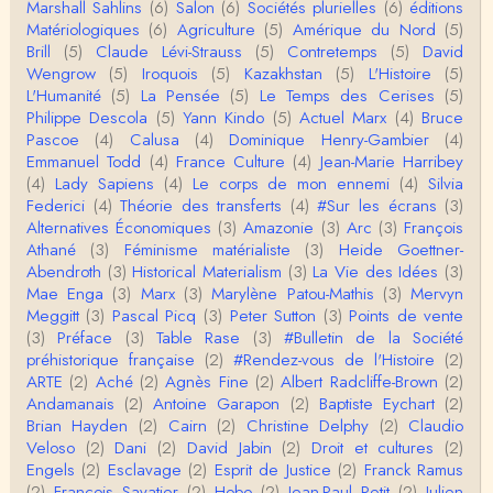
Marshall Sahlins
(6)
Salon
(6)
Sociétés plurielles
(6)
éditions
Matériologiques
(6)
Agriculture
(5)
Amérique du Nord
(5)
Anonymous
Brill
(5)
Claude Lévi-Strauss
(5)
Contretemps
(5)
David
Homo sapiens a clairement évolué depuis 300 00
Wengrow
(5)
Iroquois
(5)
Kazakhstan
(5)
L'Histoire
(5)
0 ans. Tout d'abord, il y a la différence notable …
L'Humanité
(5)
La Pensée
(5)
Le Temps des Cerises
(5)
Philippe Descola
(5)
Yann Kindo
(5)
Actuel Marx
(4)
Bruce
Christophe Darmangeat
Pascoe
(4)
Calusa
(4)
Dominique Henry-Gambier
(4)
Cet article apporte de l'eau à mon moulin (si j'ose
Emmanuel Todd
(4)
France Culture
(4)
Jean-Marie Harribey
dire) en appuyant la réalité des torture…
(4)
Lady Sapiens
(4)
Le corps de mon ennemi
(4)
Silvia
Federici
(4)
Théorie des transferts
(4)
#Sur les écrans
(3)
roland chaudat
Alternatives Économiques
(3)
Amazonie
(3)
Arc
(3)
François
IROQUOIS CANNIBALISM: FACT NOT FICTIONTho
Athané
(3)
Féminisme matérialiste
(3)
Heide Goettner-
mas S. AblerUniversity of WaterlooBien que ce text
Abendroth
(3)
Historical Materialism
(3)
La Vie des Idées
(3)
e ne comp…
Mae Enga
(3)
Marx
(3)
Marylène Patou-Mathis
(3)
Mervyn
roland chaudat
Meggitt
(3)
Pascal Picq
(3)
Peter Sutton
(3)
Points de vente
Merci de relever ma généralisation hâtive en ce qu
(3)
Préface
(3)
Table Rase
(3)
#Bulletin de la Société
i concerne une hypothétique proportion relative e
préhistorique française
(2)
#Rendez-vous de l'Histoire
(2)
n…
ARTE
(2)
Aché
(2)
Agnès Fine
(2)
Albert Radcliffe-Brown
(2)
Christophe Darmangeat
Andamanais
(2)
Antoine Garapon
(2)
Baptiste Eychart
(2)
Pour ce qui est des effets de la variole, ils ont en
Brian Hayden
(2)
Cairn
(2)
Christine Delphy
(2)
Claudio
effet été catastrophiques 'une manière géné…
Veloso
(2)
Dani
(2)
David Jabin
(2)
Droit et cultures
(2)
Engels
(2)
Esclavage
(2)
Esprit de Justice
(2)
Franck Ramus
Roland Chaudat
(2)
François Savatier
(2)
Hobo
(2)
Jean-Paul Petit
(2)
Julien