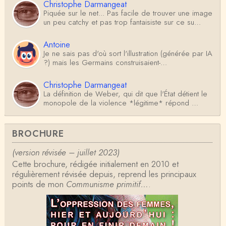
Christophe Darmangeat
Piquée sur le net... Pas facile de trouver une image
un peu catchy et pas trop fantaisiste sur ce su…
Antoine
Je ne sais pas d'où sort l'illustration (générée par IA
?) mais les Germains construisaient-…
Christophe Darmangeat
La définition de Weber, qui dit que l'État détient le
monopole de la violence *légitime* répond …
Anonymous
BROCHURE
Formidable et complexe sujet ; l'ancien professeur
d'histoire que je suis, Alsacien de surcr…
(version révisée – juillet 2023)
Cette brochure, rédigée initialement en 2010 et
Tangui Przybylowski
régulièrement révisée depuis, reprend les principaux
Concernant Fustel de Coulanges, j'ai le souvenir
points de mon
d'avoir lu, il y a près de 10 ans, un autre…
Communisme primitif…
.
Jean-Paul Demoule
L'Etat ayant donc le monopole de la violence légiti
me, comment interpréter la situation états-un…