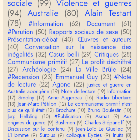
sociale
(99)
Violence et guerres
(94)
Australie
(80)
Alain Testart
Christophe Darmangeat
La plus récente, donc celle en français, la quatrièm
(78)
e, publiée chez La Découverte.Bonne lecture !
#Information
(62)
Document
(61)
#Parution
(50)
Rapports sociaux de sexe
(50)
Anonymous
Présentation-débat
(40)
Œuvres et auteurs
Actuellement c'est quelle édition qui est la plus à jo
(40)
Conversation sur la naissance des
ur? La dernière edition française ou celle…
inégalités
(32)
Casus belli
(29)
Critiques
(28)
Communisme primitif
(27)
Le profit déchiffré
roland chaudat
le sous-titre de l’article de la Lutte de Classes “No
(27)
Archéologie
(24)
La Ville Brûle
(24)
n, l’oppression des femmes n’a pas toujours exi…
#Recension
(23)
Emmanuel Guy
(23)
#Note
de lecture
(22)
Agone
(22)
Justice et guerre en
roland chaudat
Australie aborigène
(19)
Note de lecture
(19)
Information
Votre gourmandise sera probablement récompens
(17)
Smolny
(17)
Anne Augereau
(16)
Radio Libertaire
ée parce que Snow apporte "de l'eau à votre m
o…
(13)
Jean-Marc Pétillon
(12)
Le communisme primitif n'est
plus ce qu'il était
(12)
Brochure
(10)
Bruno Boulestin
(10)
Christophe Darmangeat
Jürg Helbling
(10)
#Publication
(9)
Asmat
(9)
Aux
...Et merci à vous pour Snow – qui m'a l'air d'être
origines du genre
(9)
Bushmen
(9)
Charles Stépanoff
(9)
davantage une histoire qu'une et…
Discussion sur le contenu
(9)
Jean-Loïc Le Quellec
(9)
L'Homme
(9)
Surplus
(9)
colloque Eyzies
(9)
Inuits
(8)
roland chaudat