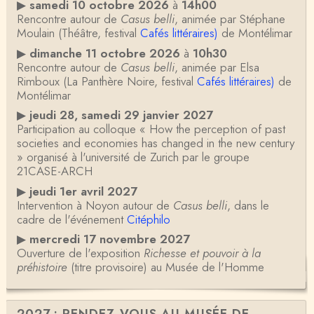
▶
samedi 10 octobre 2026
à
14h00
Rencontre autour de
Casus belli
, animée par Stéphane
Moulain (Théâtre, festival
Cafés littéraires)
de Montélimar
▶
dimanche 11 octobre 2026
à
10h30
Rencontre autour de
Casus belli
, animée par Elsa
Rimboux (La Panthère Noire, festival
Cafés littéraires)
de
Montélimar
▶
jeudi 28, samedi 29 janvier 2027
Participation au colloque « How the perception of past
societies and economies has changed in the new century
» organisé à l'université de Zurich par le groupe
21CASE-ARCH
▶
jeudi 1er avril 2027
Intervention à Noyon autour de
Casus belli
, dans le
cadre de l'événement
Citéphilo
▶
mercredi 17 novembre 2027
Ouverture de l'exposition
Richesse et pouvoir à la
préhistoire
(titre provisoire) au Musée de l'Homme
2027 : RENDEZ-VOUS AU MUSÉE DE