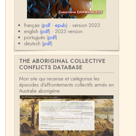
helle Zancarini-Fournel a elle aussi écri
t un e…
Nadine
Ce qui m’a déprimé quant à moi c’est
français (
pdf
-
epub
) - version 2023
de voir des erreurs de raisonnement
english (
pdf
) - 2023 version
avec mon niveau ceinture ja…
português (
pdf
)
Momo
deutsch (
pdf
)
Autrement dit, il faut que ces gens per
dent leurs fortunes et que l'Etat ne pui
sse plus les leur…
THE ABORIGINAL COLLECTIVE
CONFLICTS DATABASE
Bernard Fortier
Merci Christophe pour votre réponse.
Mon site qui recense et catégorise les
Vous avez raison, plein de gens imag
épisodes d'affrontements collectifs armés en
inent plein de solutions et…
Australie aborigène.
Christophe Darmangeat
Bonjour, et merci pour les compliment
s !Je n'ai pas d'avis particulier sur la s
olution dont …
Bernard Fortier
message personnel pour Christophe:
si besoin mon mail est be.fo@free.frd
omicilié à 65170 GUCHAN je …