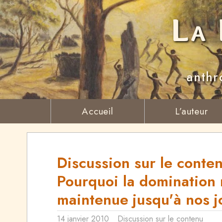
La 
anthr
Accueil
L’auteur
Discussion sur le contenu
Pourquoi la domination m
maintenue jusqu'à nos j
14 janvier 2010
Discussion sur le contenu