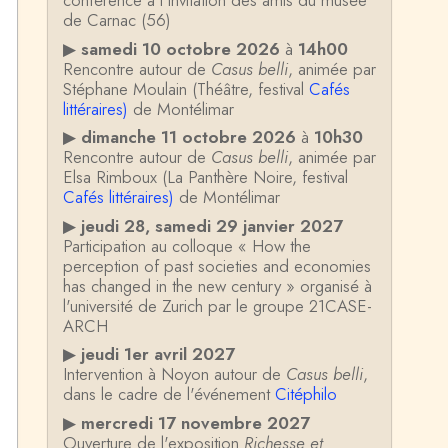
conférence à l'invitation des amis du musée
de Carnac (56)
▶
samedi 10 octobre 2026
à
14h00
Rencontre autour de
Casus belli
, animée par
Stéphane Moulain (Théâtre, festival
Cafés
littéraires)
de Montélimar
▶
dimanche 11 octobre 2026
à
10h30
Rencontre autour de
Casus belli
, animée par
Elsa Rimboux (La Panthère Noire, festival
Cafés littéraires)
de Montélimar
▶
jeudi 28, samedi 29 janvier 2027
Participation au colloque « How the
perception of past societies and economies
has changed in the new century » organisé à
l'université de Zurich par le groupe 21CASE-
ARCH
▶
jeudi 1er avril 2027
Intervention à Noyon autour de
Casus belli
,
dans le cadre de l'événement
Citéphilo
▶
mercredi 17 novembre 2027
Ouverture de l'exposition
Richesse et