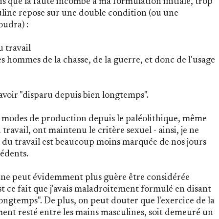
 dis que la faute incombe à ma formulation initiale, trop
uline repose sur une double condition (ou une
udra) :
u travail
les hommes de la chasse, de la guerre, et donc de l'usage
'avoir "disparu depuis bien longtemps".
es modes de production depuis le paléolithique, même
 travail, ont maintenu le critère sexuel - ainsi, je ne
le du travail est beaucoup moins marquée de nos jours
édents.
e ne peut évidemment plus guère être considérée
t ce fait que j'avais maladroitement formulé en disant
longtemps". De plus, on peut douter que l'exercice de la
ment resté entre les mains masculines, soit demeuré un