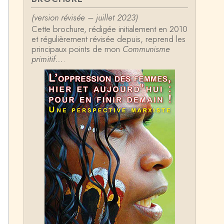
Anonymous
Formidable et complexe sujet ; l'ancie
(version révisée – juillet 2023)
n professeur d'histoire que je suis, Al
Cette brochure, rédigée initialement en 2010
sacien de surcr…
et régulièrement révisée depuis, reprend les
Tangui Przybylowski
principaux points de mon
Communisme
Concernant Fustel de Coulanges, j'ai l
primitif…
.
e souvenir d'avoir lu, il y a près de 1
0 ans, un autre…
Jean-Paul Demoule
L'Etat ayant donc le monopole de la vi
olence légitime, comment interpréter l
a situation états-un…
Christophe Darmangeat
Je ne sais pas quelle est la couleur d
e ma ceinture, mais je suis bien d'acc
ord avec vous sur le…
Christophe Darmangeat
C'est en effet un bon livre, tout à fait r
ecommandable.
ChristianP
J'ai vu aujourd'hui que l'historienne Mic