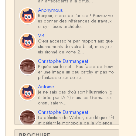
ain antécédents à la diffus…
Anonymous
Bonjour, merci de l'article ! Pouvez-vo
us donner des références de travaux
et synthèses archéolo…
VB
C'est accessoire par rapport aux que
stionnements de votre billet, mais je s
uis étonné de votre 2…
Christophe Darmangeat
Piquée sur le net... Pas facile de trouv
er une image un peu catchy et pas tro
p fantaisiste sur ce su…
Antoine
Je ne sais pas d'où sort l'illustration (g
énérée par IA ?) mais les Germains c
onstruisaient-…
Christophe Darmangeat
La définition de Weber, qui dit que l'Ét
at détient le monopole de la violence
*légitime* répond …
BROCHURE