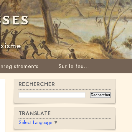
sses
rxisme
nregistrements
Sur le feu...
RECHERCHER
TRANSLATE
Select Language
▼