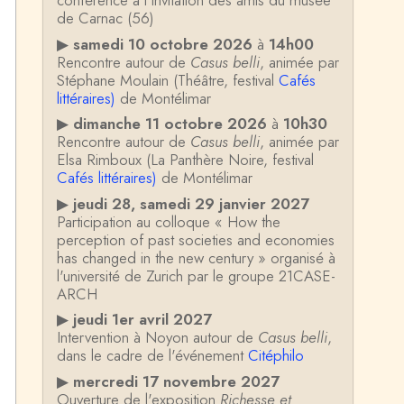
conférence à l'invitation des amis du musée
de Carnac (56)
▶
samedi 10 octobre 2026
à
14h00
Rencontre autour de
Casus belli
, animée par
Stéphane Moulain (Théâtre, festival
Cafés
littéraires)
de Montélimar
▶
dimanche 11 octobre 2026
à
10h30
Rencontre autour de
Casus belli
, animée par
Elsa Rimboux (La Panthère Noire, festival
Cafés littéraires)
de Montélimar
▶
jeudi 28, samedi 29 janvier 2027
Participation au colloque « How the
perception of past societies and economies
has changed in the new century » organisé à
l'université de Zurich par le groupe 21CASE-
ARCH
▶
jeudi 1er avril 2027
Intervention à Noyon autour de
Casus belli
,
dans le cadre de l'événement
Citéphilo
▶
mercredi 17 novembre 2027
Ouverture de l'exposition
Richesse et