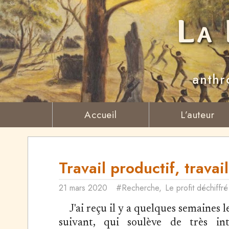
La 
anthr
Accueil
L’auteur
Travail productif, travai
21 mars 2020
#Recherche
,
Le profit déchiffré
J'ai reçu il y a quelques semaines l
suivant, qui soulève de très int