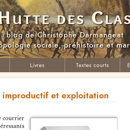
Hutte des Cla
blog de Christophe Darmangeat
opologie sociale, préhistoire et ma
Livres
Textes courts
E
l improductif et exploitation
e courrier
éressants