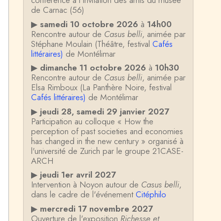
conférence à l'invitation des amis du musée
de Carnac (56)
▶
samedi 10 octobre 2026
à
14h00
Rencontre autour de
Casus belli
, animée par
Stéphane Moulain (Théâtre, festival
Cafés
littéraires)
de Montélimar
▶
dimanche 11 octobre 2026
à
10h30
Rencontre autour de
Casus belli
, animée par
Elsa Rimboux (La Panthère Noire, festival
Cafés littéraires)
de Montélimar
▶
jeudi 28, samedi 29 janvier 2027
Participation au colloque « How the
perception of past societies and economies
has changed in the new century » organisé à
l'université de Zurich par le groupe 21CASE-
ARCH
▶
jeudi 1er avril 2027
Intervention à Noyon autour de
Casus belli
,
dans le cadre de l'événement
Citéphilo
▶
mercredi 17 novembre 2027
Ouverture de l'exposition
Richesse et