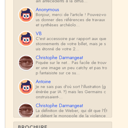
ain antécédents à la diffus…
Anonymous
Bonjour, merci de l'article ! Pouvez-vo
us donner des références de travaux
et synthèses archéolo…
VB
C'est accessoire par rapport aux que
stionnements de votre billet, mais je s
uis étonné de votre 2…
Christophe Darmangeat
Piquée sur le net... Pas facile de trouv
er une image un peu catchy et pas tro
p fantaisiste sur ce su…
Antoine
Je ne sais pas d'où sort l'illustration (g
énérée par IA ?) mais les Germains c
onstruisaient-…
Christophe Darmangeat
La définition de Weber, qui dit que l'Ét
at détient le monopole de la violence
*légitime* répond …
BROCHURE