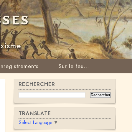
sses
rxisme
nregistrements
Sur le feu...
RECHERCHER
TRANSLATE
Select Language
▼