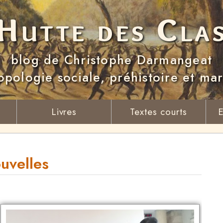
Hutte des Cla
blog de Christophe Darmangeat
opologie sociale, préhistoire et ma
Livres
Textes courts
E
ouvelles