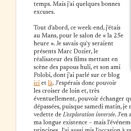
temps. Mais j'ai quelques bonnes
excuses.
Tout d'abord, ce week-end, j'étais
au Mans, pour le salon de « la 25e
heure ». Je savais qu'y seraient
présents Marc Dozier, le
réalisateur des films mettant en
scène des papous huli, et son ami
Polobi, dont j'ai parlé sur ce blog
ici
et
là
. J'espérais donc pouvoir
les croiser de loin et, très
éventuellement, pouvoir échanger qu
dépassées, puisque samedi matin, je m
vedette de
L'exploration inversée
. J'en
ma longue existence – mais l'événemen
principes. J'ai aussi mis l'occasion 